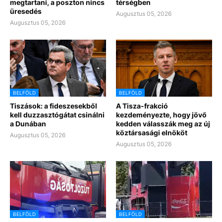
megtartani, a poszton nincs
térségben
üresedés
Augusztus 05, 2026
Augusztus 05, 2026
BELFÖLD
BELFÖLD
Tiszások: a fideszesekből
A Tisza-frakció
kell duzzasztógátat csinálni
kezdeményezte, hogy jövő
a Dunában
kedden válasszák meg az új
köztársasági elnököt
Augusztus 05, 2026
Augusztus 05, 2026
BELFÖLD
BELFÖLD