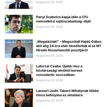
Augusztus 05, 2026
Panyi Szabolcs kapja idén a CPJ
nemzetközi sajtószabadság-díját
Augusztus 05, 2026
„Megaláztak!” – Megszólalt Hajdú Gábor,
akit alig 24 óra után távolítottak el az M1
Híradó főszerkesztői posztjáról
Augusztus 05, 2026
Latorcai Csaba: Újabb rész a
köztársasági elnököt kereső
roncsderbi-sorozatban
Augusztus 05, 2026
Lannert Judit: Takaró Mihálynak többé
nincs befolyása az oktatásra
Augusztus 05, 2026