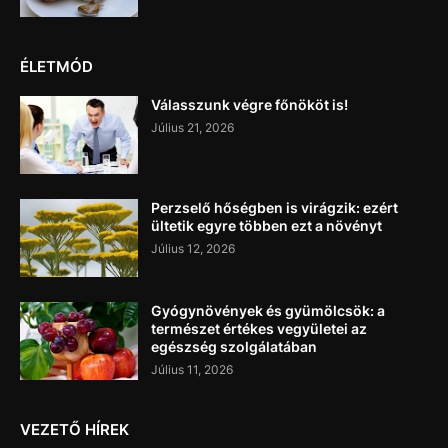
ÉLETMÓD
Válasszunk végre főnököt is!
Július 21, 2026
Perzselő hőségben is virágzik: ezért
ültetik egyre többen ezt a növényt
Július 12, 2026
Gyógynövények és gyümölcsök: a
természet értékes vegyületei az
egészség szolgálatában
Július 11, 2026
VEZETŐ HÍREK