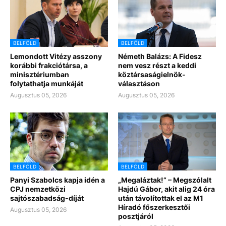
BELFÖLD
BELFÖLD
Lemondott Vitézy asszony
Németh Balázs: A Fidesz
korábbi frakciótársa, a
nem vesz részt a keddi
minisztériumban
köztársaságielnök-
folytathatja munkáját
választáson
Augusztus 05, 2026
Augusztus 05, 2026
BELFÖLD
BELFÖLD
Panyi Szabolcs kapja idén a
„Megaláztak!” – Megszólalt
CPJ nemzetközi
Hajdú Gábor, akit alig 24 óra
sajtószabadság-díját
után távolítottak el az M1
Híradó főszerkesztői
Augusztus 05, 2026
posztjáról