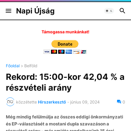
Napi Újság
Támogassa munkánkat!
Főoldal
Belföld
Rekord: 15:00-kor 42,04 % a
részvételi arány
közzétette
Hírszerkesztő
-
június 09, 2024
0
Még mindig felülmúlja az összes eddigi önkormányzati
és EP-választásét a mostani dupla szavazáson a
részvételi arány – már amióta rendelkezünk 15 órai