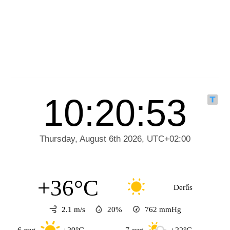
+36°C
Derűs
2.1 m/s
20%
762
mmHg