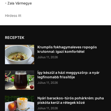
- Zala Vármegye
Hirdess itt
RECEPTEK
Krumplis fokhagymaleves ropogós
krutonnal: igazi komfortétel
Július 11, 2026
Így készül a házi meggyszörp: a nyár
legfinomabb frissítője
Július 11, 2026
Nyári barackos-túrós pohárkrém: puha
piskóta kerül a rétegek közé
Július 11, 2026