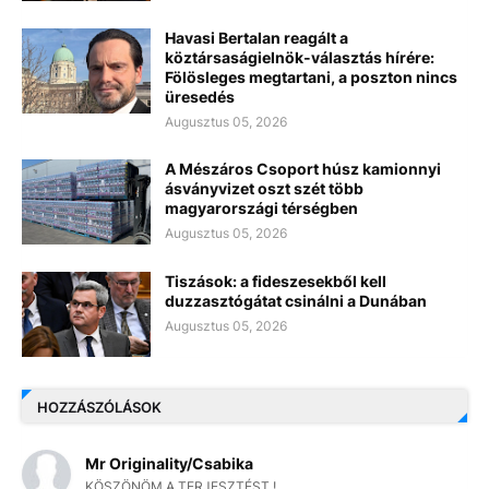
Havasi Bertalan reagált a
köztársaságielnök-választás hírére:
Fölösleges megtartani, a poszton nincs
üresedés
Augusztus 05, 2026
A Mészáros Csoport húsz kamionnyi
ásványvizet oszt szét több
magyarországi térségben
Augusztus 05, 2026
Tiszások: a fideszesekből kell
duzzasztógátat csinálni a Dunában
Augusztus 05, 2026
HOZZÁSZÓLÁSOK
Mr Originality/Csabika
KÖSZÖNÖM A TERJESZTÉST !