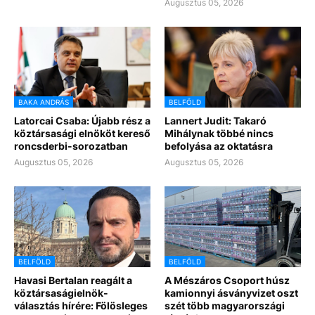
Augusztus 05, 2026
BAKA ANDRÁS
BELFÖLD
Latorcai Csaba: Újabb rész a
Lannert Judit: Takaró
köztársasági elnököt kereső
Mihálynak többé nincs
roncsderbi-sorozatban
befolyása az oktatásra
Augusztus 05, 2026
Augusztus 05, 2026
BELFÖLD
BELFÖLD
Havasi Bertalan reagált a
A Mészáros Csoport húsz
köztársaságielnök-
kamionnyi ásványvizet oszt
választás hírére: Fölösleges
szét több magyarországi