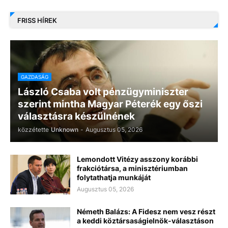
FRISS HÍREK
GAZDASÁG
László Csaba volt pénzügyminiszter
szerint mintha Magyar Péterék egy őszi
választásra készülnének
közzétette
Unknown
-
Augusztus 05, 2026
Lemondott Vitézy asszony korábbi
frakciótársa, a minisztériumban
folytathatja munkáját
Augusztus 05, 2026
Németh Balázs: A Fidesz nem vesz részt
a keddi köztársaságielnök-választáson