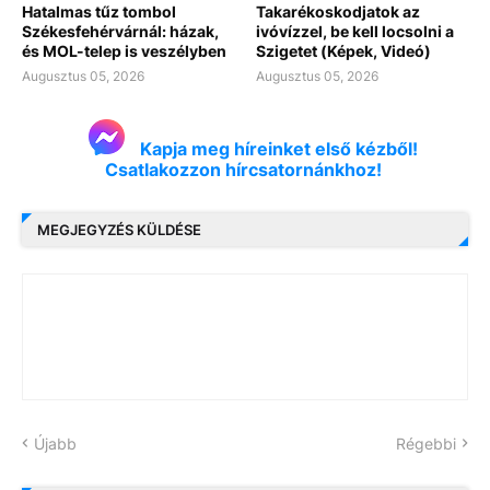
Hatalmas tűz tombol
Takarékoskodjatok az
Székesfehérvárnál: házak,
ivóvízzel, be kell locsolni a
és MOL-telep is veszélyben
Szigetet (Képek, Videó)
Augusztus 05, 2026
Augusztus 05, 2026
Kapja meg híreinket első kézből!
Csatlakozzon hírcsatornánkhoz!
MEGJEGYZÉS KÜLDÉSE
Újabb
Régebbi