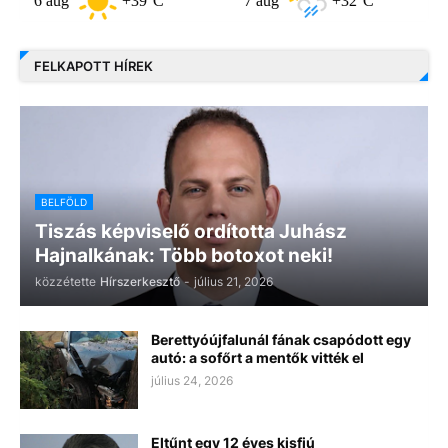
 aug
+39°C
7 aug
+32°C
8 aug
FELKAPOTT HÍREK
BELFÖLD
Tiszás képviselő ordította Juhász
Hajnalkának: Több botoxot neki!
közzétette
Hírszerkesztő
-
július 21, 2026
Berettyóújfalunál fának csapódott egy
autó: a sofőrt a mentők vitték el
július 24, 2026
Eltűnt egy 12 éves kisfiú