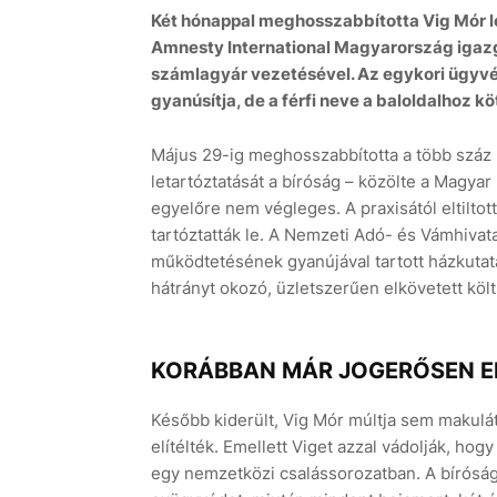
Két hónappal meghosszabbította Vig Mór l
Amnesty International Magyarország igazgat
számlagyár vezetésével. Az egykori ügyvéd
gyanúsítja, de a férfi neve a baloldalhoz 
Május 29-ig meghosszabbította a több száz m
letartóztatását a bíróság – közölte a Magy
egyelőre nem végleges. A praxisától eltilto
tartóztatták le. A Nemzeti Adó- és Vámhivat
működtetésének gyanújával tartott házkutatá
hátrányt okozó, üzletszerűen elkövetett köl
KORÁBBAN MÁR JOGERŐSEN EL
Később kiderült, Vig Mór múltja sem makulá
elítélték. Emellett Viget azzal vádolják, ho
egy nemzetközi csalássorozatban. A bírósági 