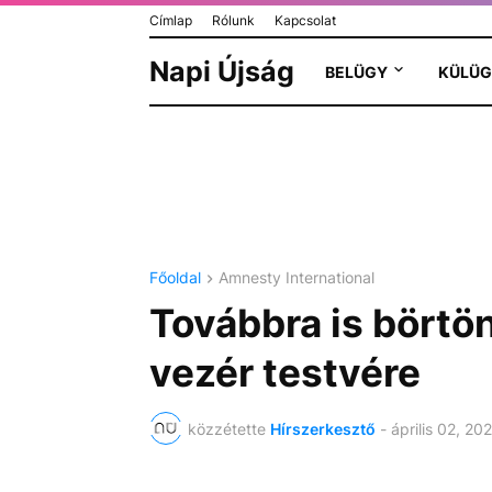
Címlap
Rólunk
Kapcsolat
Napi Újság
BELÜGY
KÜLÜG
Főoldal
Amnesty International
Továbbra is bört
vezér testvére
közzétette
Hírszerkesztő
-
április 02, 20