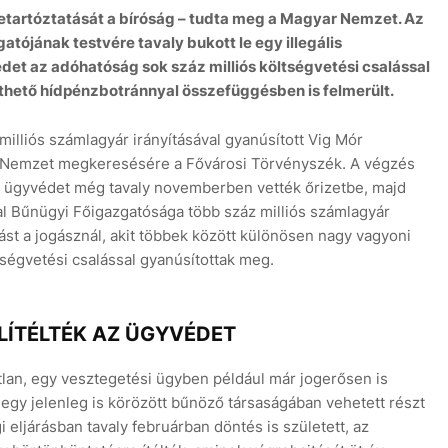
etartóztatását a bíróság – tudta meg a Magyar Nemzet. Az
ójának testvére tavaly bukott le egy illegális
et az adóhatóság sok száz milliós költségvetési csalással
köthető hídpénzbotránnyal összefüggésben is felmerült.
illiós számlagyár irányításával gyanúsított Vig Mór
ar Nemzet megkeresésére a Fővárosi Törvényszék. A végzés
tt ügyvédet még tavaly novemberben vették őrizetbe, majd
al Bűnügyi Főigazgatósága több száz milliós számlagyár
st a jogásznál, akit többek között különösen nagy vagyoni
tségvetési csalással gyanúsítottak meg.
ÍTÉLTÉK AZ ÜGYVÉDET
tlan, egy vesztegetési ügyben például már jogerősen is
gy egy jelenleg is körözött bűnöző társaságában vehetett részt
eljárásban tavaly februárban döntés is született, az