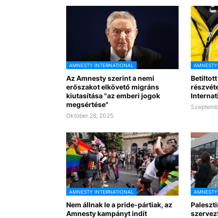
AMNESTY INTERNATIONAL
AMNESTY
Az Amnesty szerint a nemi
Betiltot
erőszakot elkövető migráns
részvét
kiutasítása "az emberi jogok
Internat
megsértése"
Szeptemb
Október 28, 2025
AMNESTY INTERNATIONAL
AMNESTY
Nem állnak le a pride-pártiak, az
Paleszti
Amnesty kampányt indít
szervez