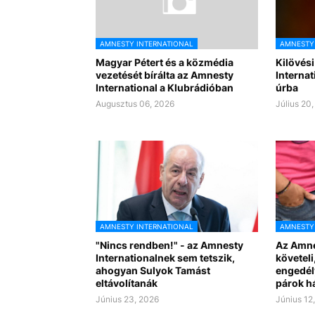
AMNESTY INTERNATIONAL
AMNESTY
Magyar Pétert és a közmédia
Kilövés
vezetését bírálta az Amnesty
Internat
International a Klubrádióban
úrba
Augusztus 06, 2026
Július 20
AMNESTY INTERNATIONAL
AMNESTY
"Nincs rendben!" - az Amnesty
Az Amne
Internationalnek sem tetszik,
követeli
ahogyan Sulyok Tamást
engedél
eltávolítanák
párok h
Június 23, 2026
Június 12