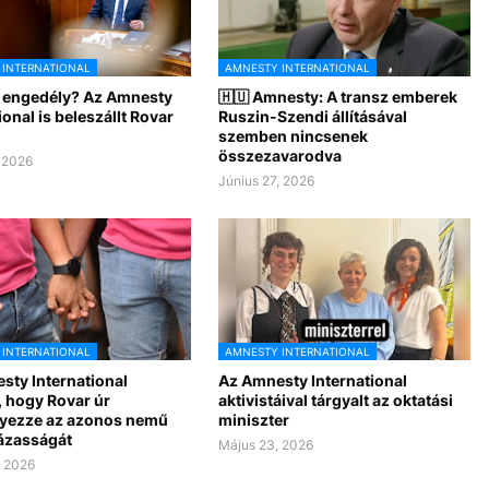
 INTERNATIONAL
AMNESTY INTERNATIONAL
i engedély? Az Amnesty
🇭🇺 Amnesty: A transz emberek
ional is beleszállt Rovar
Ruszin-Szendi állításával
szemben nincsenek
összezavarodva
, 2026
Június 27, 2026
 INTERNATIONAL
AMNESTY INTERNATIONAL
sty International
Az Amnesty International
, hogy Rovar úr
aktivistáival tárgyalt az oktatási
yezze az azonos nemű
miniszter
ázasságát
Május 23, 2026
, 2026