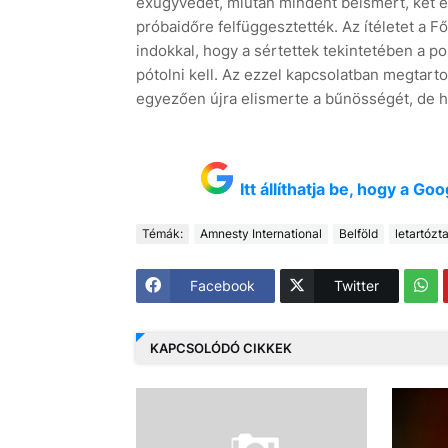
exügyvédet, miután mindent beismert, két év
próbaidőre felfüggesztették. Az ítéletet a 
indokkal, hogy a sértettek tekintetében a po
pótolni kell. Az ezzel kapcsolatban megtartott
egyezően újra elismerte a bűnösségét, de h
Itt állíthatja be, hogy a G
Témák:
Amnesty International
Belföld
letartózt
Facebook
Twitter
KAPCSOLÓDÓ CIKKEK