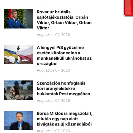
Rovar úr brutális
sajtótájékoztatója: Orbán
Viktor, Orbán Viktor, Orbán
Viktor
Augusztus 07, 2026
A lengyel PiS győzelme
esetén kitoloncolná a
munkanélküli ukránokat az
országból
Augusztus 07, 2026
Szenzációs honfoglalás
kori aranyleletekre
bukkantak Pest megyében
Augusztus 07, 2026
Borsa Miklós is megszólalt,
miután egy nap alatt
kivágták az új közmédiából
Augusztus 07, 2026