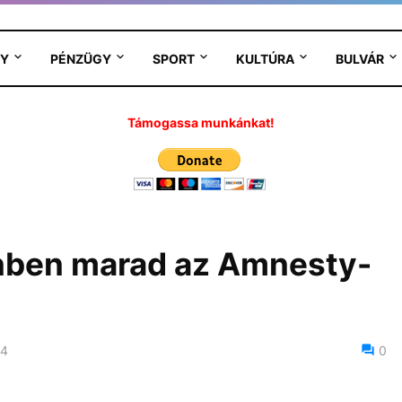
Y
PÉNZÜGY
SPORT
KULTÚRA
BULVÁR
Támogassa munkánkat!
önben marad az Amnesty-
24
0