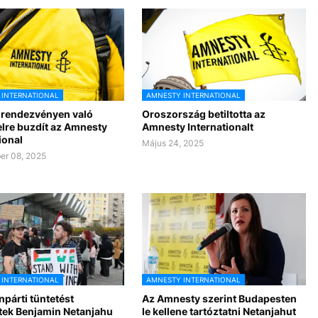
 INTERNATIONAL
AMNESTY INTERNATIONAL
t rendezvényen való
Oroszország betiltotta az
elre buzdít az Amnesty
Amnesty Internationalt
ional
Május 24, 2025
er 08, 2025
 INTERNATIONAL
AMNESTY INTERNATIONAL
npárti tüntetést
Az Amnesty szerint Budapesten
tek Benjamin Netanjahu
le kellene tartóztatni Netanjahut