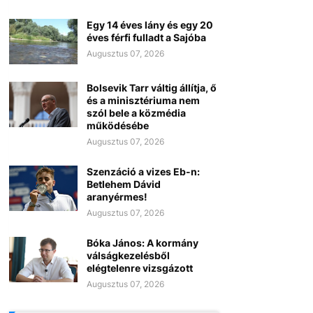
Egy 14 éves lány és egy 20
éves férfi fulladt a Sajóba
Augusztus 07, 2026
Bolsevik Tarr váltig állítja, ő
és a minisztériuma nem
szól bele a közmédia
működésébe
Augusztus 07, 2026
Szenzáció a vizes Eb-n:
Betlehem Dávid
aranyérmes!
Augusztus 07, 2026
Bóka János: A kormány
válságkezelésből
elégtelenre vizsgázott
Augusztus 07, 2026