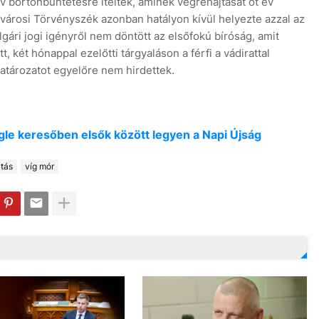
 börtönbüntetésre ítélték, aminek végrehajtását öt év
Fővárosi Törvényszék azonban hatályon kívül helyezte azzal az
lgári jogi igényről nem döntött az elsőfokú bíróság, amit
, két hónappal ezelőtti tárgyaláson a férfi a vádirattal
atározatot egyelőre nem hirdettek.
oogle keresőben elsők között legyen a Napi Újság
atás
víg mór