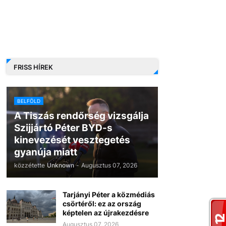
FRISS HÍREK
BELFÖLD
A Tiszás rendőrség vizsgálja
Szijjártó Péter BYD-s
kinevezését vesztegetés
gyanúja miatt
közzétette
Unknown
-
Augusztus 07, 2026
Tarjányi Péter a közmédiás
csörtéről: ez az ország
képtelen az újrakezdésre
Augusztus 07, 2026