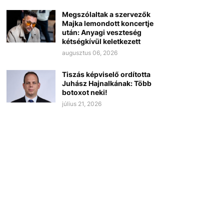
Megszólaltak a szervezők
Majka lemondott koncertje
után: Anyagi veszteség
kétségkívül keletkezett
augusztus 06, 2026
Tiszás képviselő ordította
Juhász Hajnalkának: Több
botoxot neki!
július 21, 2026