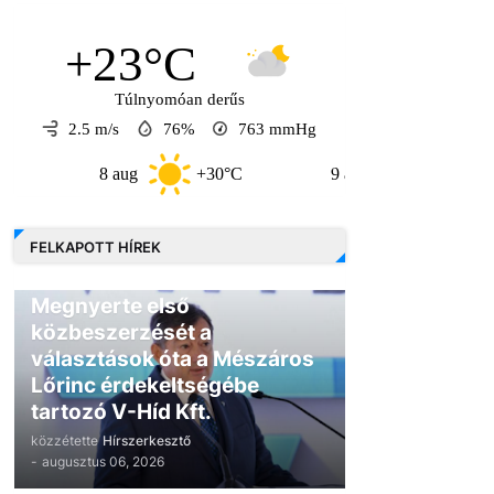
+23°C
Túlnyomóan derűs
2.5 m/s
76%
763
mmHg
8 aug
+30°C
9 aug
+30°C
1
FELKAPOTT HÍREK
GAZDASÁG
Megnyerte első
közbeszerzését a
választások óta a Mészáros
Lőrinc érdekeltségébe
tartozó V-Híd Kft.
közzétette
Hírszerkesztő
-
augusztus 06, 2026