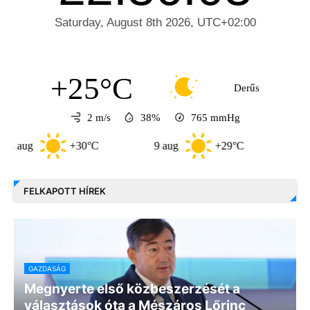
+25°C
Derűs
2 m/s
38%
765
mmHg
+30°C
9 aug
+29°C
10 aug
FELKAPOTT HÍREK
GAZDASÁG
Megnyerte első közbeszerzését a
választások óta a Mészáros Lőrinc