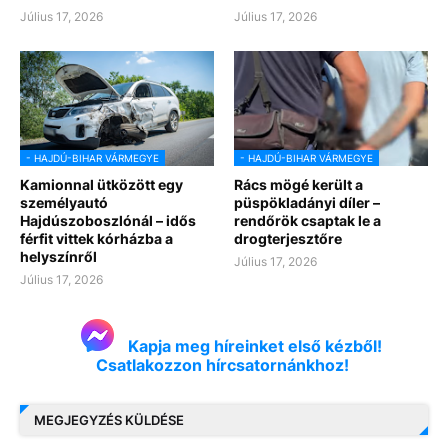
Július 17, 2026
Július 17, 2026
- HAJDÚ-BIHAR VÁRMEGYE
- HAJDÚ-BIHAR VÁRMEGYE
Kamionnal ütközött egy
Rács mögé került a
személyautó
püspökladányi díler –
Hajdúszoboszlónál – idős
rendőrök csaptak le a
férfit vittek kórházba a
drogterjesztőre
helyszínről
Július 17, 2026
Július 17, 2026
Kapja meg híreinket első kézből!
Csatlakozzon hírcsatornánkhoz!
MEGJEGYZÉS KÜLDÉSE