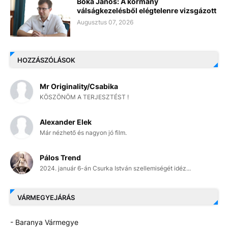
Bóka János: A kormány
válságkezelésből elégtelenre vizsgázott
Augusztus 07, 2026
HOZZÁSZÓLÁSOK
Mr Originality/Csabika
KÖSZÖNÖM A TERJESZTÉST !
Alexander Elek
Már nézhető és nagyon jó film.
Pálos Trend
2024. január 6-án Csurka István szellemiségét idéz...
VÁRMEGYEJÁRÁS
- Baranya Vármegye