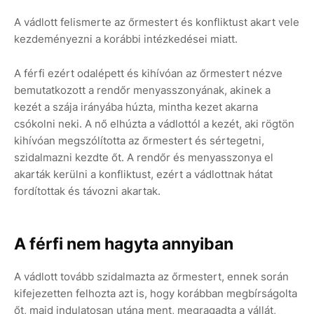
A vádlott felismerte az őrmestert és konfliktust akart vele
kezdeményezni a korábbi intézkedései miatt.
A férfi ezért odalépett és kihívóan az őrmestert nézve
bemutatkozott a rendőr menyasszonyának, akinek a
kezét a szája irányába húzta, mintha kezet akarna
csókolni neki. A nő elhúzta a vádlottól a kezét, aki rögtön
kihívóan megszólította az őrmestert és sértegetni,
szidalmazni kezdte őt. A rendőr és menyasszonya el
akarták kerülni a konfliktust, ezért a vádlottnak hátat
fordítottak és távozni akartak.
A férfi nem hagyta annyiban
A vádlott tovább szidalmazta az őrmestert, ennek során
kifejezetten felhozta azt is, hogy korábban megbírságolta
őt, majd indulatosan utána ment, megragadta a vállát,