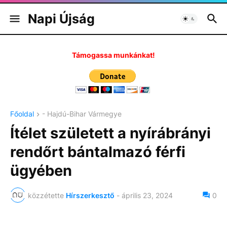
Napi Újság
Támogassa munkánkat!
Főoldal
- Hajdú-Bihar Vármegye
Ítélet született a nyírábrányi
rendőrt bántalmazó férfi
ügyében
közzétette
Hírszerkesztő
-
április 23, 2024
0