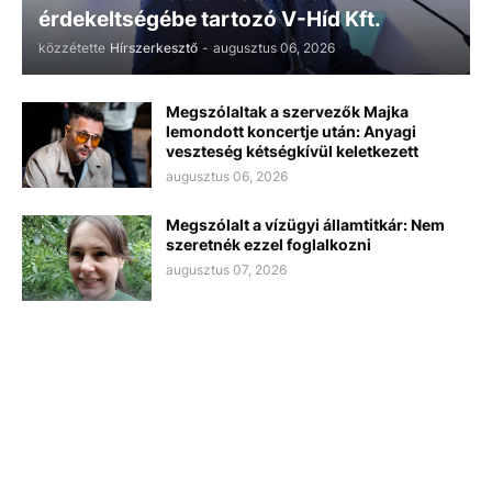
érdekeltségébe tartozó V-Híd Kft.
közzétette
Hírszerkesztő
-
augusztus 06, 2026
Megszólaltak a szervezők Majka
lemondott koncertje után: Anyagi
veszteség kétségkívül keletkezett
augusztus 06, 2026
Megszólalt a vízügyi államtitkár: Nem
szeretnék ezzel foglalkozni
augusztus 07, 2026