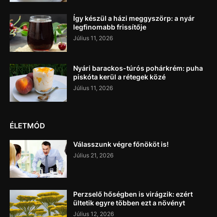
Így készül a házi meggyszörp: a nyár
legfinomabb frissítője
Július 11, 2026
Nyári barackos-túrós pohárkrém: puha
piskóta kerül a rétegek közé
Július 11, 2026
ÉLETMÓD
Válasszunk végre főnököt is!
Július 21, 2026
Perzselő hőségben is virágzik: ezért
ültetik egyre többen ezt a növényt
Július 12, 2026