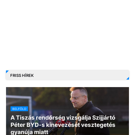
FRISS HÍREK
BELFÖLD
A Tiszás rendőrség vizsgálja Szijjártó
Péter BYD-s kinevezését vesztegetés
gyanúja miatt