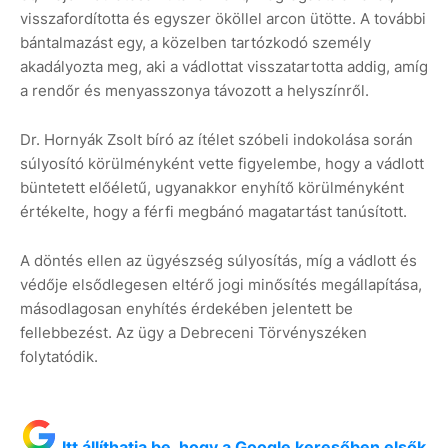
visszafordította és egyszer ököllel arcon ütötte. A további
bántalmazást egy, a közelben tartózkodó személy
akadályozta meg, aki a vádlottat visszatartotta addig, amíg
a rendőr és menyasszonya távozott a helyszínről.
Dr. Hornyák Zsolt bíró az ítélet szóbeli indokolása során
súlyosító körülményként vette figyelembe, hogy a vádlott
büntetett előéletű, ugyanakkor enyhítő körülményként
értékelte, hogy a férfi megbánó magatartást tanúsított.
A döntés ellen az ügyészség súlyosítás, míg a vádlott és
védője elsődlegesen eltérő jogi minősítés megállapítása,
másodlagosan enyhítés érdekében jelentett be
fellebbezést. Az ügy a Debreceni Törvényszéken
folytatódik.
Itt állíthatja be, hogy a Google keresőben elsők