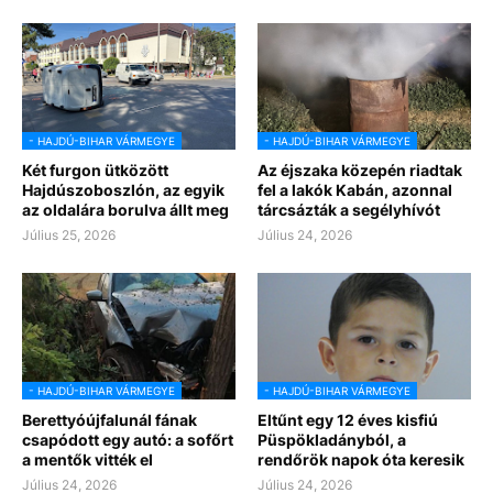
- HAJDÚ-BIHAR VÁRMEGYE
- HAJDÚ-BIHAR VÁRMEGYE
Két furgon ütközött
Az éjszaka közepén riadtak
Hajdúszoboszlón, az egyik
fel a lakók Kabán, azonnal
az oldalára borulva állt meg
tárcsázták a segélyhívót
Július 25, 2026
Július 24, 2026
- HAJDÚ-BIHAR VÁRMEGYE
- HAJDÚ-BIHAR VÁRMEGYE
Berettyóújfalunál fának
Eltűnt egy 12 éves kisfiú
csapódott egy autó: a sofőrt
Püspökladányból, a
a mentők vitték el
rendőrök napok óta keresik
Július 24, 2026
Július 24, 2026