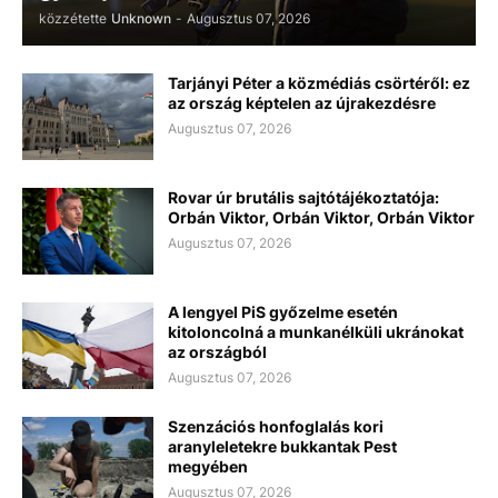
közzétette
Unknown
-
Augusztus 07, 2026
Tarjányi Péter a közmédiás csörtéről: ez
az ország képtelen az újrakezdésre
Augusztus 07, 2026
Rovar úr brutális sajtótájékoztatója:
Orbán Viktor, Orbán Viktor, Orbán Viktor
Augusztus 07, 2026
A lengyel PiS győzelme esetén
kitoloncolná a munkanélküli ukránokat
az országból
Augusztus 07, 2026
Szenzációs honfoglalás kori
aranyleletekre bukkantak Pest
megyében
Augusztus 07, 2026