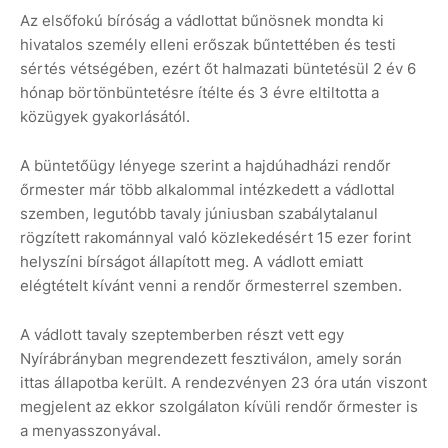
Az elsőfokú bíróság a vádlottat bűnösnek mondta ki
hivatalos személy elleni erőszak bűntettében és testi
sértés vétségében, ezért őt halmazati büntetésül 2 év 6
hónap börtönbüntetésre ítélte és 3 évre eltiltotta a
közügyek gyakorlásától.
A büntetőügy lényege szerint a hajdúhadházi rendőr
őrmester már több alkalommal intézkedett a vádlottal
szemben, legutóbb tavaly júniusban szabálytalanul
rögzített rakománnyal való közlekedésért 15 ezer forint
helyszíni bírságot állapított meg. A vádlott emiatt
elégtételt kívánt venni a rendőr őrmesterrel szemben.
A vádlott tavaly szeptemberben részt vett egy
Nyírábrányban megrendezett fesztiválon, amely során
ittas állapotba került. A rendezvényen 23 óra után viszont
megjelent az ekkor szolgálaton kívüli rendőr őrmester is
a menyasszonyával.