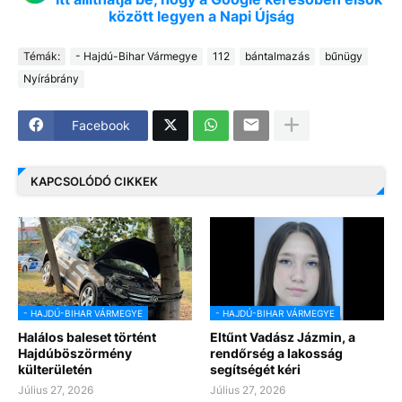
között legyen a Napi Újság
Témák:
- Hajdú-Bihar Vármegye
112
bántalmazás
bűnügy
Nyírábrány
Facebook
KAPCSOLÓDÓ CIKKEK
- HAJDÚ-BIHAR VÁRMEGYE
- HAJDÚ-BIHAR VÁRMEGYE
Halálos baleset történt
Eltűnt Vadász Jázmin, a
Hajdúböszörmény
rendőrség a lakosság
külterületén
segítségét kéri
Július 27, 2026
Július 27, 2026