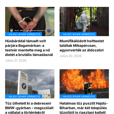
- HAJDÚ-BIHAR VÁRMEGYE
- HAJDÚ-BIHAR VÁRMEGYE
Húsbárddal támadt volt
Mumifikálódott holttestet
párjára Bagamérban: a
találtak Mikepércsen,
testvér mentette meg a nő
agyonverték az áldozatot
életét a brutális támadásnál
Július 20, 2026
Július 21, 2026
- HAJDÚ-BIHAR VÁRMEGYE
- HAJDÚ-BIHAR VÁRMEGYE
Tűz üthetett ki a debreceni
Hatalmas tűz pusztít Hajdú-
BMW-gyárban – megszólalt
Biharban, már két település
a vállalat a történtekről
tűzoltóit is riasztani kellett