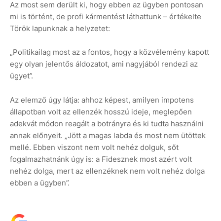
Az most sem derült ki, hogy ebben az ügyben pontosan
mi is történt, de profi kármentést láthattunk – értékelte
Török lapunknak a helyzetet:
„Politikailag most az a fontos, hogy a közvélemény kapott
egy olyan jelentős áldozatot, ami nagyjából rendezi az
ügyet”.
Az elemző úgy látja: ahhoz képest, amilyen impotens
állapotban volt az ellenzék hosszú ideje, meglepően
adekvát módon reagált a botrányra és ki tudta használni
annak előnyeit. „Jött a magas labda és most nem ütöttek
mellé. Ebben viszont nem volt nehéz dolguk, sőt
fogalmazhatnánk úgy is: a Fidesznek most azért volt
nehéz dolga, mert az ellenzéknek nem volt nehéz dolga
ebben a ügyben”.