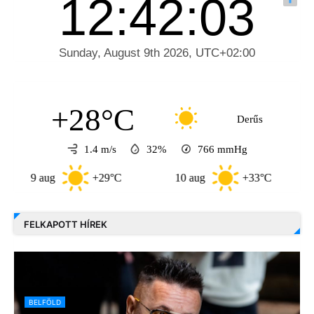
+28°C
Derűs
1.4 m/s
32%
766
mmHg
9 aug
+29°C
10 aug
+33°C
11 au
FELKAPOTT HÍREK
BELFÖLD