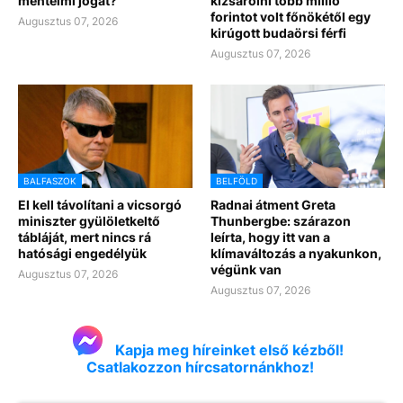
mentelmi jogát?
kizsarolni több millió
forintot volt főnökétől egy
Augusztus 07, 2026
kirúgott budaörsi férfi
Augusztus 07, 2026
BALFASZOK
BELFÖLD
El kell távolítani a vicsorgó
Radnai átment Greta
miniszter gyülöletkeltő
Thunbergbe: szárazon
tábláját, mert nincs rá
leírta, hogy itt van a
hatósági engedélyük
klímaváltozás a nyakunkon,
végünk van
Augusztus 07, 2026
Augusztus 07, 2026
Kapja meg híreinket első kézből!
Csatlakozzon hírcsatornánkhoz!