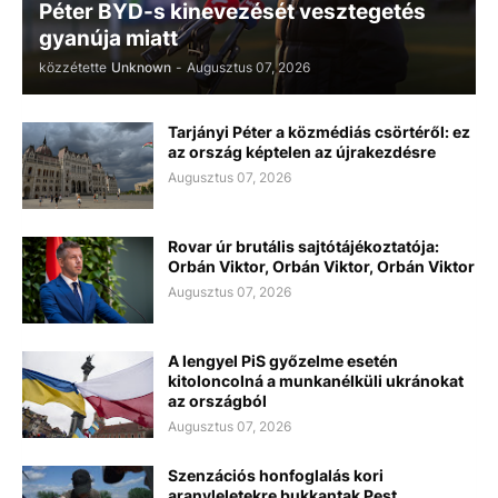
Péter BYD-s kinevezését vesztegetés
gyanúja miatt
közzétette
Unknown
-
Augusztus 07, 2026
Tarjányi Péter a közmédiás csörtéről: ez
az ország képtelen az újrakezdésre
Augusztus 07, 2026
Rovar úr brutális sajtótájékoztatója:
Orbán Viktor, Orbán Viktor, Orbán Viktor
Augusztus 07, 2026
A lengyel PiS győzelme esetén
kitoloncolná a munkanélküli ukránokat
az országból
Augusztus 07, 2026
Szenzációs honfoglalás kori
aranyleletekre bukkantak Pest