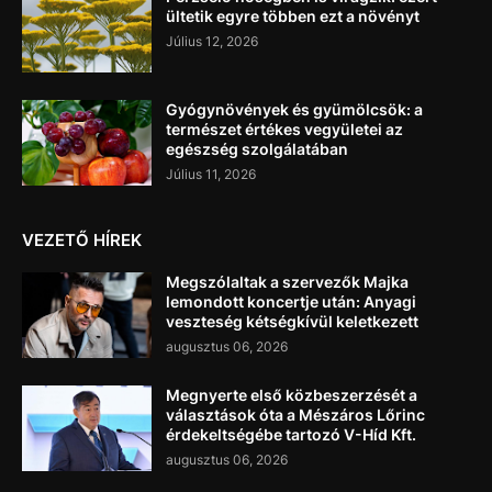
ültetik egyre többen ezt a növényt
Július 12, 2026
Gyógynövények és gyümölcsök: a
természet értékes vegyületei az
egészség szolgálatában
Július 11, 2026
VEZETŐ HÍREK
Megszólaltak a szervezők Majka
lemondott koncertje után: Anyagi
veszteség kétségkívül keletkezett
augusztus 06, 2026
Megnyerte első közbeszerzését a
választások óta a Mészáros Lőrinc
érdekeltségébe tartozó V-Híd Kft.
augusztus 06, 2026