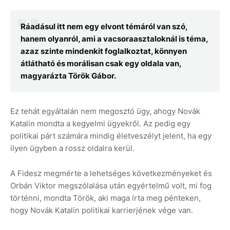
Ráadásul itt nem egy elvont témáról van szó,
hanem olyanról, ami a vacsoraasztaloknál is téma,
azaz szinte mindenkit foglalkoztat, könnyen
átlátható és morálisan csak egy oldala van,
magyarázta Török Gábor.
Ez tehát egyáltalán nem megosztó ügy, ahogy Novák
Katalin mondta a kegyelmi ügyekről. Az pedig egy
politikai párt számára mindig életveszélyt jelent, ha egy
ilyen ügyben a rossz oldalra kerül.
A Fidesz megmérte a lehetséges következményeket és
Orbán Viktor megszólalása után egyértelmű volt, mi fog
történni, mondta Török, aki maga írta meg pénteken,
hogy Novák Katalin politikai karrierjének vége van.