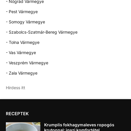
- Nógrád Vármegye
- Pest Vármegye
- Somogy Vármegye
- Szabolcs-Szatmár-Bereg Vármegye
- Tolna Vármegye
- Vas Vármegye
- Veszprém Vármegye
- Zala Vármegye
Hirdess itt
RECEPTEK
Krumplis fokhagymaleves ropogós
krutonnal: igazi komfortétel