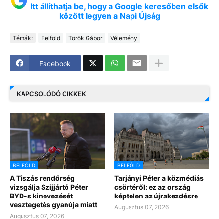
Itt állíthatja be, hogy a Google keresőben elsők
között legyen a Napi Újság
Témák:
Belföld
Török Gábor
Vélemény
Facebook
KAPCSOLÓDÓ CIKKEK
BELFÖLD
BELFÖLD
A Tiszás rendőrség
Tarjányi Péter a közmédiás
vizsgálja Szijjártó Péter
csörtéről: ez az ország
BYD-s kinevezését
képtelen az újrakezdésre
vesztegetés gyanúja miatt
Augusztus 07, 2026
Augusztus 07, 2026