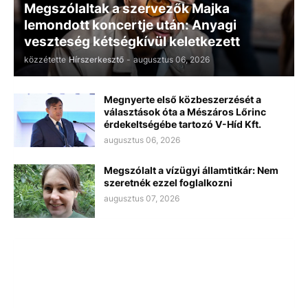
Megszólaltak a szervezők Majka
lemondott koncertje után: Anyagi
veszteség kétségkívül keletkezett
közzétette
Hírszerkesztő
-
augusztus 06, 2026
Megnyerte első közbeszerzését a
választások óta a Mészáros Lőrinc
érdekeltségébe tartozó V-Híd Kft.
augusztus 06, 2026
Megszólalt a vízügyi államtitkár: Nem
szeretnék ezzel foglalkozni
augusztus 07, 2026