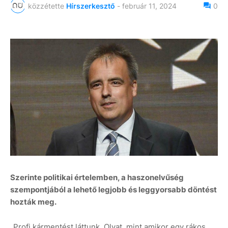
közzétette
Hírszerkesztő
-
február 11, 2024
0
Szerinte politikai értelemben, a haszonelvűség
szempontjából a lehető legjobb és leggyorsabb döntést
hozták meg.
„Profi kármentést láttunk. Olyat, mint amikor egy rákos