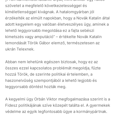
szövetet a megfelelő következetességgel és
kíméletlenséggel kivágnak. A hatalomgyárban jól
érzékelték az elmúlt napokban, hogy a Novák Katalin által
adott kegyelem egy valóban életveszélyes ügy, aminek a
lehető leggyorsabb megoldása ez a fajta sebészi
kimetszés vagy amputáció” – értékelte Novák Katalin
lemondását Török Gábor elemző, természetesen az
ukrán Telexnek.
Abban nem lehetünk egészen biztosak, hogy ez az
összes ezzel kapcsolatos problémát megoldja, fűzte
hozzá Török, de szerinte politikai értelemben, a
haszonelvűség szempontjából a lehető legjobb és
leggyorsabb döntést hozták meg.
A kegyelmi ügy Orbán Viktor megfogalmazása szerint is a
Fidesz politikájának szíve közepét találta el. A gyermekek
védelme az egyik legfontosabb ügye a kormánypártnak.