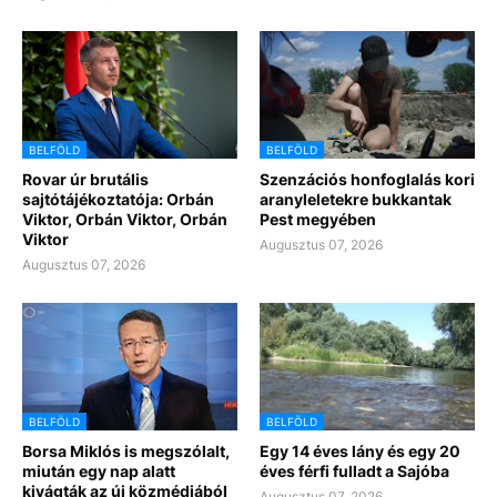
BELFÖLD
BELFÖLD
Rovar úr brutális
Szenzációs honfoglalás kori
sajtótájékoztatója: Orbán
aranyleletekre bukkantak
Viktor, Orbán Viktor, Orbán
Pest megyében
Viktor
Augusztus 07, 2026
Augusztus 07, 2026
BELFÖLD
BELFÖLD
Borsa Miklós is megszólalt,
Egy 14 éves lány és egy 20
miután egy nap alatt
éves férfi fulladt a Sajóba
kivágták az új közmédiából
Augusztus 07, 2026