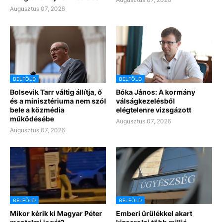
Augusztus 07, 2026
BELFÖLD
BELFÖLD
Bolsevik Tarr váltig állítja, ő
Bóka János: A kormány
és a minisztériuma nem szól
válságkezelésből
bele a közmédia
elégtelenre vizsgázott
működésébe
Augusztus 07, 2026
Augusztus 07, 2026
BELFÖLD
BELFÖLD
Mikor kérik ki Magyar Péter
Emberi ürülékkel akart