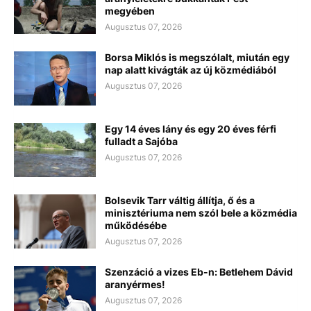
megyében
Augusztus 07, 2026
Borsa Miklós is megszólalt, miután egy
nap alatt kivágták az új közmédiából
Augusztus 07, 2026
Egy 14 éves lány és egy 20 éves férfi
fulladt a Sajóba
Augusztus 07, 2026
Bolsevik Tarr váltig állítja, ő és a
minisztériuma nem szól bele a közmédia
működésébe
Augusztus 07, 2026
Szenzáció a vizes Eb-n: Betlehem Dávid
aranyérmes!
Augusztus 07, 2026