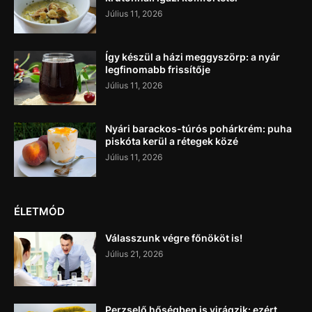
Július 11, 2026
Így készül a házi meggyszörp: a nyár
legfinomabb frissítője
Július 11, 2026
Nyári barackos-túrós pohárkrém: puha
piskóta kerül a rétegek közé
Július 11, 2026
ÉLETMÓD
Válasszunk végre főnököt is!
Július 21, 2026
Perzselő hőségben is virágzik: ezért