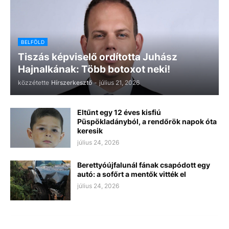
BELFÖLD
Tiszás képviselő ordította Juhász
Hajnalkának: Több botoxot neki!
közzétette
Hírszerkesztő
-
július 21, 2026
Eltűnt egy 12 éves kisfiú
Püspökladányból, a rendőrök napok óta
keresik
július 24, 2026
Berettyóújfalunál fának csapódott egy
autó: a sofőrt a mentők vitték el
július 24, 2026