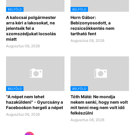
BELFÖLD
BELFÖLD
A kalocsai polgármester
Horn Gábor:
arra kéri a lakosokat, ne
Bebizonyosodott, a
jelentsék fel a
rezsicsökkentés nem
szomszédjukat locsolás
tartható fent
miatt
Augusztus 06, 2026
Augusztus 06, 2026
BELFÖLD
BELFÖLD
"A népet nem lehet
Tóth Máté: Ne mondja
hazaküldeni" - Gyurcsány a
nekem senki, hogy nem volt
Facebookon hergeli a népet
mit tenni meg nem volt idő
felkészülni
Augusztus 06, 2026
Augusztus 06, 2026