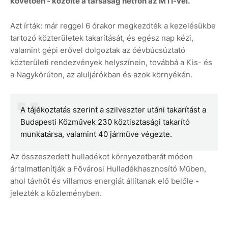
követően - közölte a társaság hétfőn az MTI-vel.
Azt írták: már reggel 6 órakor megkezdték a kezelésükbe
tartozó közterületek takarítását, és egész nap kézi,
valamint gépi erővel dolgoztak az óévbúcsúztató
közterületi rendezvények helyszínein, továbbá a Kis- és
a Nagykörúton, az aluljárókban és azok környékén.
A tájékoztatás szerint a szilveszter utáni takarítást a
Budapesti Közművek 230 köztisztasági takarító
munkatársa, valamint 40 járműve végezte.
Az összeszedett hulladékot környezetbarát módon
ártalmatlanítják a Fővárosi Hulladékhasznosító Műben,
ahol távhőt és villamos energiát állítanak elő belőle -
jelezték a közleményben.