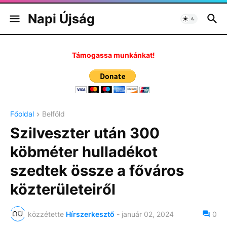
Napi Újság
Támogassa munkánkat!
Főoldal
Belföld
Szilveszter után 300
köbméter hulladékot
szedtek össze a főváros
közterületeiről
közzétette
Hírszerkesztő
-
január 02, 2024
0