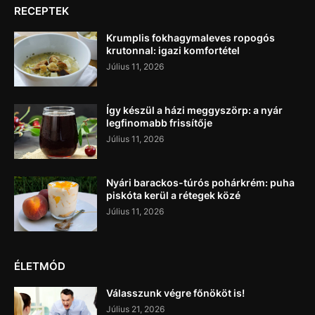
RECEPTEK
Krumplis fokhagymaleves ropogós
krutonnal: igazi komfortétel
Július 11, 2026
Így készül a házi meggyszörp: a nyár
legfinomabb frissítője
Július 11, 2026
Nyári barackos-túrós pohárkrém: puha
piskóta kerül a rétegek közé
Július 11, 2026
ÉLETMÓD
Válasszunk végre főnököt is!
Július 21, 2026