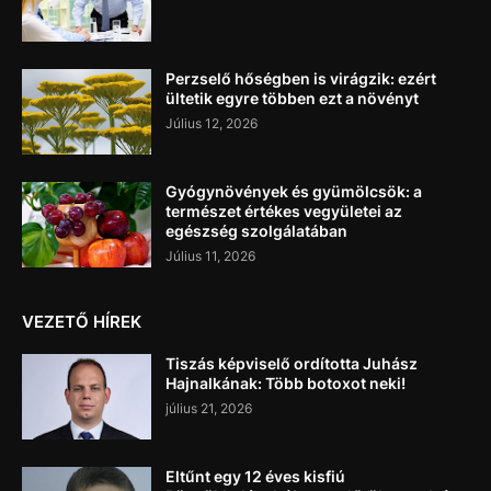
Perzselő hőségben is virágzik: ezért
ültetik egyre többen ezt a növényt
Július 12, 2026
Gyógynövények és gyümölcsök: a
természet értékes vegyületei az
egészség szolgálatában
Július 11, 2026
VEZETŐ HÍREK
Tiszás képviselő ordította Juhász
Hajnalkának: Több botoxot neki!
július 21, 2026
Eltűnt egy 12 éves kisfiú