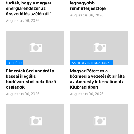
tudták, hogy a magyar
legnagyobb
energiarendszer az
rémhírterjesztője
összedőlés szélén áll”
Augusztus 06, 2026
Augusztus 06, 2026
BELFÖLD
AMNESTY INTERNATIONAL
Elmentek Szalonnáról a
Magyar Pétert és a
kassai illegális
közmédia vezetését bírálta
bódévárosból beköltöző
az Amnesty International a
családok
Klubrádióban
Augusztus 06, 2026
Augusztus 06, 2026