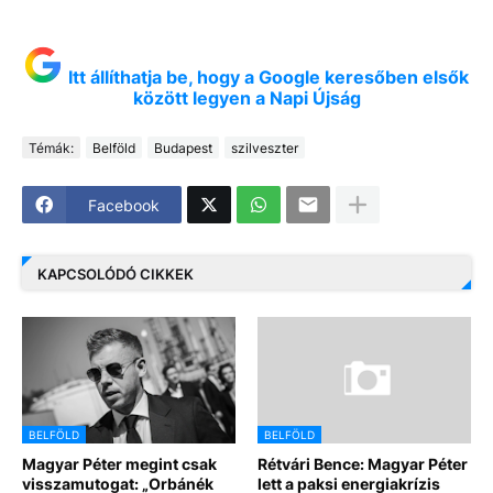
Itt állíthatja be, hogy a Google keresőben elsők
között legyen a Napi Újság
Témák:
Belföld
Budapest
szilveszter
Facebook
KAPCSOLÓDÓ CIKKEK
BELFÖLD
BELFÖLD
Magyar Péter megint csak
Rétvári Bence: Magyar Péter
visszamutogat: „Orbánék
lett a paksi energiakrízis