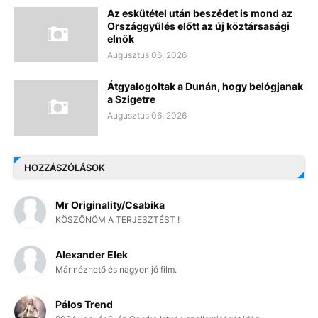
Az eskütétel után beszédet is mond az
Országgyűlés előtt az új köztársasági
elnök
Augusztus 06, 2026
Átgyalogoltak a Dunán, hogy belógjanak
a Szigetre
Augusztus 06, 2026
HOZZÁSZÓLÁSOK
Mr Originality/Csabika
KÖSZÖNÖM A TERJESZTÉST !
Alexander Elek
Már nézhető és nagyon jó film.
Pálos Trend