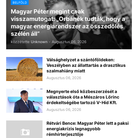
BELFÖLD
Magyar Péter megint csak
visszamutogat: „Orbánék tudták, hogy a
magyar energiarendszer az összedőlés
szélén áll”
közzétette
Unknown
-
Augusztus 06, 2026
Válsághelyzet a szántóföldeken:
Veszélyben az állattartás a drasztikus
szalmahiány miatt
Augusztus 06, 2026
Megnyerte első közbeszerzését a
választások óta a Mészáros Lőrinc
érdekeltségébe tartozó V-Híd Kft.
Augusztus 06, 2026
Rétvári Bence: Magyar Péter lett a paksi
energiakrízis legnagyobb
rémhírterjesztője