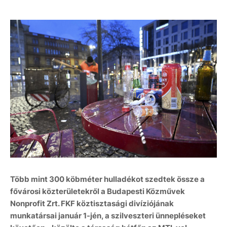
Több mint 300 köbméter hulladékot szedtek össze a
fővárosi közterületekről a Budapesti Közművek
Nonprofit Zrt. FKF köztisztasági divíziójának
munkatársai január 1-jén, a szilveszteri ünnepléseket