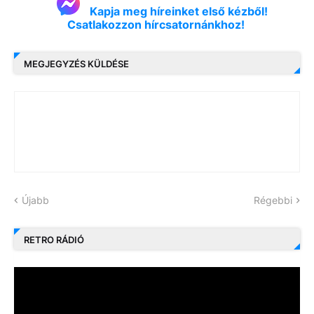
Kapja meg híreinket első kézből!
Csatlakozzon hírcsatornánkhoz!
MEGJEGYZÉS KÜLDÉSE
Újabb
Régebbi
RETRO RÁDIÓ