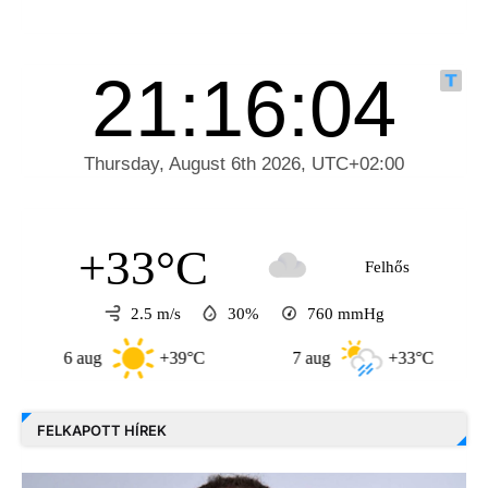
+33°C
Felhős
2.5 m/s
30%
760
mmHg
6 aug
+39°C
7 aug
+33°C
8
FELKAPOTT HÍREK