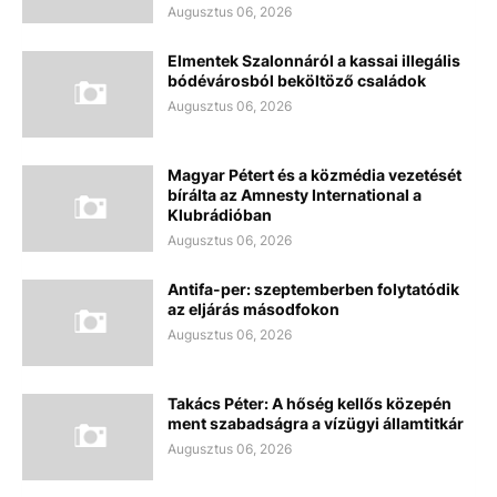
Augusztus 06, 2026
Elmentek Szalonnáról a kassai illegális
bódévárosból beköltöző családok
Augusztus 06, 2026
Magyar Pétert és a közmédia vezetését
bírálta az Amnesty International a
Klubrádióban
Augusztus 06, 2026
Antifa-per: szeptemberben folytatódik
az eljárás másodfokon
Augusztus 06, 2026
Takács Péter: A hőség kellős közepén
ment szabadságra a vízügyi államtitkár
Augusztus 06, 2026