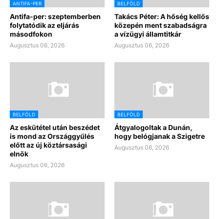
ANTIFA-PER
BELFÖLD
Antifa-per: szeptemberben
Takács Péter: A hőség kellős
folytatódik az eljárás
közepén ment szabadságra
másodfokon
a vízügyi államtitkár
Augusztus 06, 2026
Augusztus 06, 2026
BELFÖLD
BELFÖLD
Az eskütétel után beszédet
Átgyalogoltak a Dunán,
is mond az Országgyűlés
hogy belógjanak a Szigetre
előtt az új köztársasági
Augusztus 06, 2026
elnök
Augusztus 06, 2026