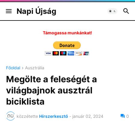
Napi Újság
Támogassa munkánkat!
Főoldal
Ausztrália
Megölte a feleségét a
világbajnok ausztrál
biciklista
közzétette
Hírszerkesztő
-
január 02, 2024
0