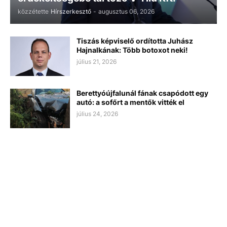
közzétette
Hírszerkesztő
-
augusztus 06, 2026
Tiszás képviselő ordította Juhász
Hajnalkának: Több botoxot neki!
július 21, 2026
Berettyóújfalunál fának csapódott egy
autó: a sofőrt a mentők vitték el
július 24, 2026