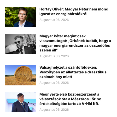
Hortay Olivér: Magyar Péter nem mond
igazat az energiatárolókról
Augusztus 06, 2026
Magyar Péter megint csak
visszamutogat: „Orbánék tudták, hogy a
magyar energiarendszer az összedőlés
szélén áll”
Augusztus 06, 2026
Válsághelyzet a szántóföldeken:
Veszélyben az állattartás a drasztikus
szalmahiány miatt
Augusztus 06, 2026
Megnyerte első közbeszerzését a
választások óta a Mészáros Lőrinc
érdekeltségébe tartozó V-Híd Kft.
Augusztus 06, 2026