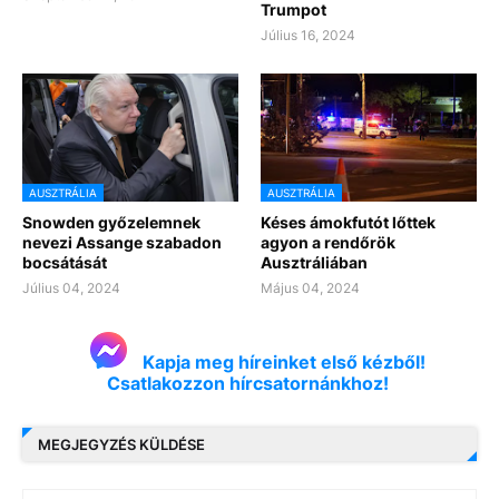
Trumpot
Július 16, 2024
AUSZTRÁLIA
AUSZTRÁLIA
Snowden győzelemnek
Késes ámokfutót lőttek
nevezi Assange szabadon
agyon a rendőrök
bocsátását
Ausztráliában
Július 04, 2024
Május 04, 2024
Kapja meg híreinket első kézből!
Csatlakozzon hírcsatornánkhoz!
MEGJEGYZÉS KÜLDÉSE