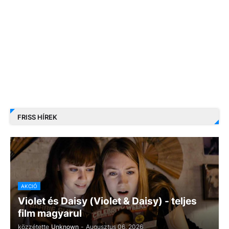
FRISS HÍREK
AKCIÓ
Violet és Daisy (Violet & Daisy) - teljes
film magyarul
közzétette
Unknown
-
Augusztus 06, 2026