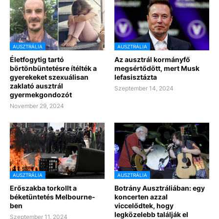
AUSZTRÁLIA
AUSZTRÁLIA
Életfogytig tartó
Az ausztrál kormányfő
börtönbüntetésre ítélték a
megsértődött, mert Musk
gyerekeket szexuálisan
lefasisztázta
zaklató ausztrál
Szeptember 14, 2024
gyermekgondozót
November 29, 2024
AUSZTRÁLIA
AUSZTRÁLIA
Erőszakba torkollt a
Botrány Ausztráliában: egy
béketüntetés Melbourne-
koncerten azzal
ben
viccelődtek, hogy
legközelebb találják el
Szeptember 11, 2024