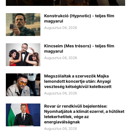
Konstrukció (Hypnotic) - teljes film
magyarul
Augusztus 06, 2026
Kincseim (Mes trésors) - teljes film
magyarul
Augusztus 06, 2026
Megszólaltak a szervezők Majka
lemondott koncertje után: Anyagi
veszteség kétségkívül keletkezett
Augusztus 06, 2026
Rovar úr rendkívüli bejelentése:
Nyomhatjátok a klímát ezerrel, a hűtőket
letekerhetitek, vége az
energiaválságnak
Augusztus 06, 2026