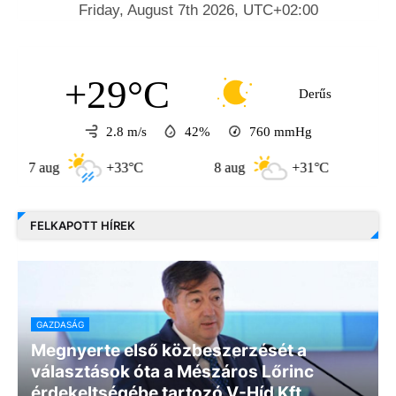
+29°C
Derűs
2.8 m/s
42%
760
mmHg
 aug
+33°C
8 aug
+31°C
9 aug
FELKAPOTT HÍREK
GAZDASÁG
Megnyerte első közbeszerzését a
választások óta a Mészáros Lőrinc
érdekeltségébe tartozó V-Híd Kft.