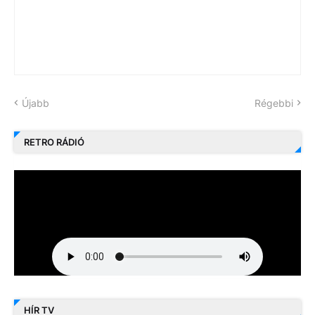
Újabb
Régebbi
RETRO RÁDIÓ
HÍR TV