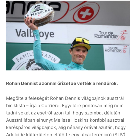
Rohan Dennist azonnal őrizetbe vették a rendőrök.
Megölte a feleségét Rohan Dennis világbajnok ausztrál
biciklista – írja a Corriere. Egyelőre pontosan még nem
tudni sokat az esetről azon túl, hogy szombat délután
Ausztráliában elhunyt Melissa Hoskins korábbi ausztrál
kerékpáros világbajnok, alig néhány órával azután, hogy
Adelaide külterületén elütötte egy utcai terepjáró (SUV).