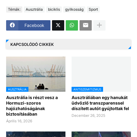
Témák:
Ausztrália
biciklis
gyilkosság
Sport
Facebook
KAPCSOLÓDÓ CIKKEK
AUSZTRÁLIA
ANTISZEMITIZMUS
Ausztrália is részt vesz a
Ausztráliában egy hanukát
Hormuzi-szoros
üdvözlő transzparenssel
hajózhatóságának
díszített autót gyújtottak fel
biztosításában
December 26, 2025
Április 16, 2026