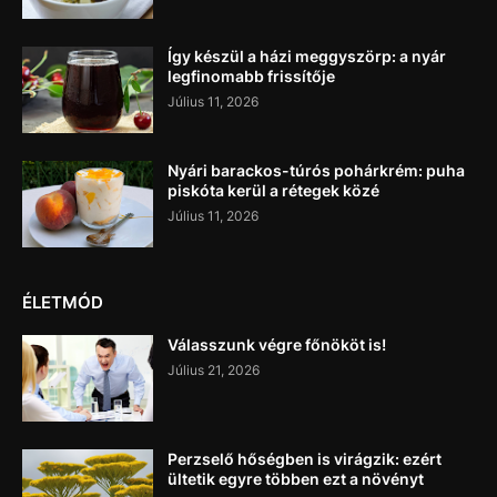
Így készül a házi meggyszörp: a nyár
legfinomabb frissítője
Július 11, 2026
Nyári barackos-túrós pohárkrém: puha
piskóta kerül a rétegek közé
Július 11, 2026
ÉLETMÓD
Válasszunk végre főnököt is!
Július 21, 2026
Perzselő hőségben is virágzik: ezért
ültetik egyre többen ezt a növényt