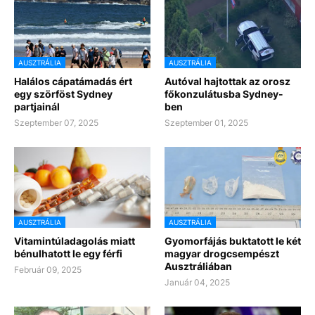
AUSZTRÁLIA
AUSZTRÁLIA
Halálos cápatámadás ért
Autóval hajtottak az orosz
egy szörföst Sydney
főkonzulátusba Sydney-
partjainál
ben
Szeptember 07, 2025
Szeptember 01, 2025
AUSZTRÁLIA
AUSZTRÁLIA
Vitamintúladagolás miatt
Gyomorfájás buktatott le két
bénulhatott le egy férfi
magyar drogcsempészt
Ausztráliában
Február 09, 2025
Január 04, 2025