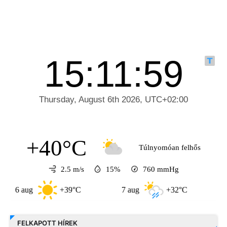
+40°C
Túlnyomóan felhős
2.5 m/s
15%
760
mmHg
aug
+39°C
7 aug
+32°C
8 aug
FELKAPOTT HÍREK