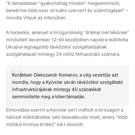
“A támadásban “gyakorlatilag minden” megsemmisült,
beleértve több ezer virtuális szervert és számítógépet” –
mondta Vityuk az interjúban.
A hackelés, amelyet a hírügynökség “drámai mértékűnek”
minősített december 12-től kezdődően napokra leállította
Ukrajna legnagyobb távközlési szolgáltatójának
szolgáltatásait mintegy 24 millió felhasználó számára.
Korábban Olekszandr Komarov, a cég vezetője azt
mondta, hogy a Kyivstar ukrán távközlési szolgáltató
infrastruktúrájának mintegy 40 százalékát
semmisítette meg a kibertámadás.
Elmondása szerint a Kyivstar pert indított a bíróságon a
hálózat működésébe való beavatkozás miatt, amely “több
milliárd hrivnya értékű” kárt okozott.