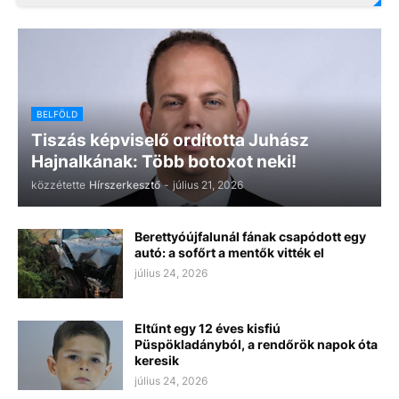
BELFÖLD
Tiszás képviselő ordította Juhász
Hajnalkának: Több botoxot neki!
közzétette
Hírszerkesztő
-
július 21, 2026
Berettyóújfalunál fának csapódott egy
autó: a sofőrt a mentők vitték el
július 24, 2026
Eltűnt egy 12 éves kisfiú
Püspökladányból, a rendőrök napok óta
keresik
július 24, 2026