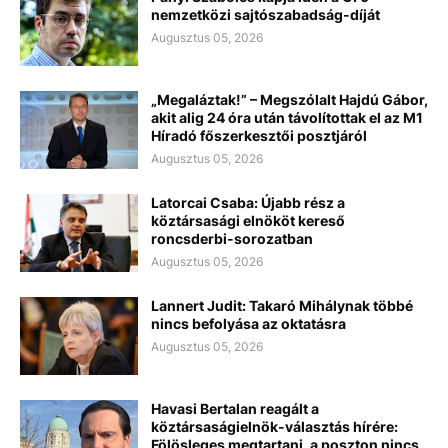
nemzetközi sajtószabadság-díját
Augusztus 05, 2026
„Megaláztak!” – Megszólalt Hajdú Gábor,
akit alig 24 óra után távolítottak el az M1
Híradó főszerkesztői posztjáról
Augusztus 05, 2026
Latorcai Csaba: Újabb rész a
köztársasági elnököt kereső
roncsderbi-sorozatban
Augusztus 05, 2026
Lannert Judit: Takaró Mihálynak többé
nincs befolyása az oktatásra
Augusztus 05, 2026
Havasi Bertalan reagált a
köztársaságielnök-választás hírére:
Fölösleges megtartani, a poszton nincs