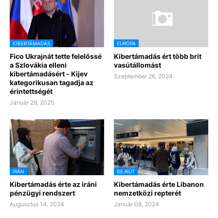
KIBERTÁMADÁS
EURÓPA
Fico Ukrajnát tette felelőssé
Kibertámadás ért több brit
a Szlovákia elleni
vasútállomást
kibertámadásért - Kijev
Szeptember 26, 2024
kategorikusan tagadja az
érintettségét
Január 26, 2025
IRÁN
BEJRÚT
Kibertámadás érte az iráni
Kibertámadás érte Libanon
pénzügyi rendszert
nemzetközi repterét
Augusztus 14, 2024
Január 08, 2024