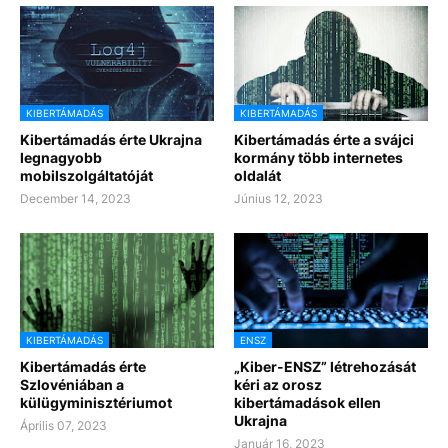
KIBERTÁMADÁS
KIBERTÁMADÁS
Kibertámadás érte Ukrajna
Kibertámadás érte a svájci
legnagyobb
kormány több internetes
mobilszolgáltatóját
oldalát
December 14, 2023
Június 12, 2023
KIBERTÁMADÁS
ENSZ
Kibertámadás érte
„Kiber-ENSZ” létrehozását
Szlovéniában a
kéri az orosz
külügyminisztériumot
kibertámadások ellen
Ukrajna
Április 07, 2023
Január 16, 2023