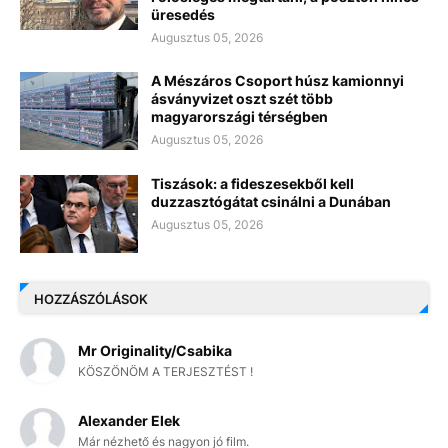
üresedés
Augusztus 05, 2026
A Mészáros Csoport húsz kamionnyi
ásványvizet oszt szét több
magyarországi térségben
Augusztus 05, 2026
Tiszások: a fideszesekből kell
duzzasztógátat csinálni a Dunában
Augusztus 05, 2026
HOZZÁSZÓLÁSOK
Mr Originality/Csabika
KÖSZÖNÖM A TERJESZTÉST !
Alexander Elek
Már nézhető és nagyon jó film.