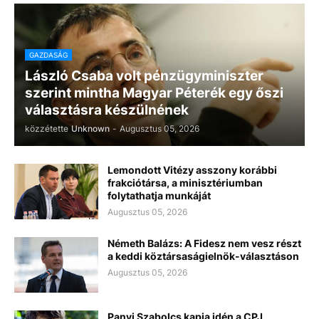
GAZDASÁG
László Csaba volt pénzügyminiszter
szerint mintha Magyar Péterék egy őszi
választásra készülnének
közzétette
Unknown
-
Augusztus 05, 2026
Lemondott Vitézy asszony korábbi
frakciótársa, a minisztériumban
folytathatja munkáját
Augusztus 05, 2026
Németh Balázs: A Fidesz nem vesz részt
a keddi köztársaságielnök-választáson
Augusztus 05, 2026
Panyi Szabolcs kapja idén a CPJ