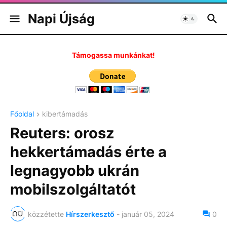
Napi Újság
Támogassa munkánkat!
Főoldal
kibertámadás
Reuters: orosz
hekkertámadás érte a
legnagyobb ukrán
mobilszolgáltatót
közzétette
Hírszerkesztő
-
január 05, 2024
0