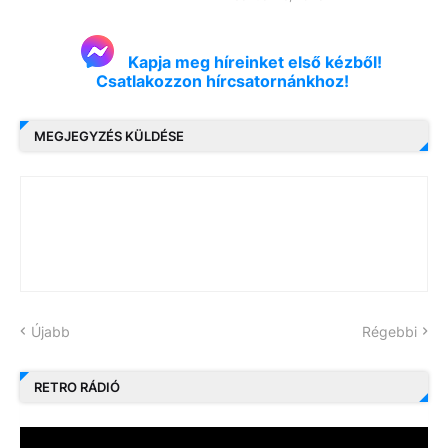
Kapja meg híreinket első kézből!
Csatlakozzon hírcsatornánkhoz!
MEGJEGYZÉS KÜLDÉSE
Újabb
Régebbi
RETRO RÁDIÓ