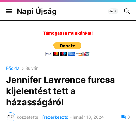
Napi Újság
Támogassa munkánkat!
Főoldal
Bulvár
Jennifer Lawrence furcsa
kijelentést tett a
házasságáról
közzétette
Hírszerkesztő
-
január 10, 2024
0