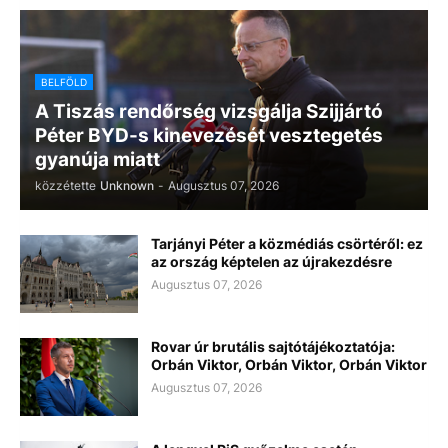
BELFÖLD
A Tiszás rendőrség vizsgálja Szijjártó
Péter BYD-s kinevezését vesztegetés
gyanúja miatt
közzétette
Unknown
-
Augusztus 07, 2026
Tarjányi Péter a közmédiás csörtéről: ez
az ország képtelen az újrakezdésre
Augusztus 07, 2026
Rovar úr brutális sajtótájékoztatója:
Orbán Viktor, Orbán Viktor, Orbán Viktor
Augusztus 07, 2026