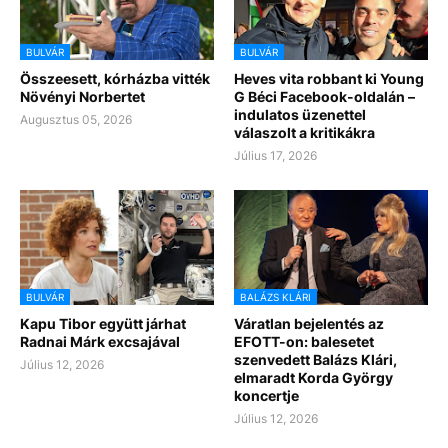
BULVÁR
BULVÁR
Összeesett, kórházba vitték
Heves vita robbant ki Young
Növényi Norbertet
G Béci Facebook-oldalán –
indulatos üzenettel
Augusztus 05, 2026
válaszolt a kritikákra
Július 17, 2026
BULVÁR
BALÁZS KLÁRI
Kapu Tibor együtt járhat
Váratlan bejelentés az
Radnai Márk excsajával
EFOTT-on: balesetet
szenvedett Balázs Klári,
Július 12, 2026
elmaradt Korda György
koncertje
Július 12, 2026