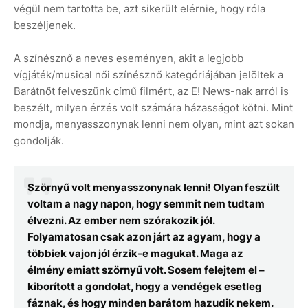
végül nem tartotta be, azt sikerült elérnie, hogy róla
beszéljenek.
A színésznő a neves eseményen, akit a legjobb
vígjáték/musical női színésznő kategóriájában jelöltek a
Barátnőt felveszünk című filmért, az E! News-nak arról is
beszélt, milyen érzés volt számára házasságot kötni. Mint
mondja, menyasszonynak lenni nem olyan, mint azt sokan
gondolják.
Szörnyű volt menyasszonynak lenni! Olyan feszült
voltam a nagy napon, hogy semmit nem tudtam
élvezni. Az ember nem szórakozik jól.
Folyamatosan csak azon járt az agyam, hogy a
többiek vajon jól érzik-e magukat. Maga az
élmény emiatt szörnyű volt. Sosem felejtem el –
kiborított a gondolat, hogy a vendégek esetleg
fáznak, és hogy minden barátom hazudik nekem.