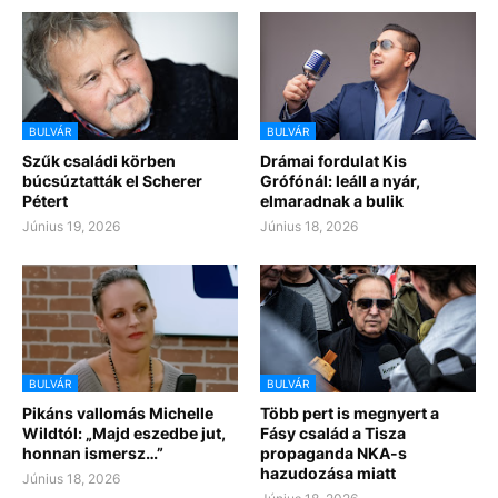
BULVÁR
BULVÁR
Szűk családi körben
Drámai fordulat Kis
búcsúztatták el Scherer
Grófónál: leáll a nyár,
Pétert
elmaradnak a bulik
Június 19, 2026
Június 18, 2026
BULVÁR
BULVÁR
Pikáns vallomás Michelle
Több pert is megnyert a
Wildtól: „Majd eszedbe jut,
Fásy család a Tisza
honnan ismersz…”
propaganda NKA-s
hazudozása miatt
Június 18, 2026