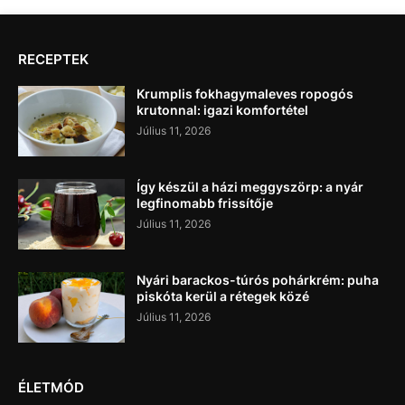
RECEPTEK
Krumplis fokhagymaleves ropogós
krutonnal: igazi komfortétel
Július 11, 2026
Így készül a házi meggyszörp: a nyár
legfinomabb frissítője
Július 11, 2026
Nyári barackos-túrós pohárkrém: puha
piskóta kerül a rétegek közé
Július 11, 2026
ÉLETMÓD