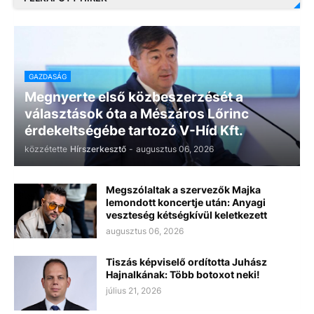
GAZDASÁG
Megnyerte első közbeszerzését a
választások óta a Mészáros Lőrinc
érdekeltségébe tartozó V-Híd Kft.
közzétette
Hírszerkesztő
-
augusztus 06, 2026
Megszólaltak a szervezők Majka
lemondott koncertje után: Anyagi
veszteség kétségkívül keletkezett
augusztus 06, 2026
Tiszás képviselő ordította Juhász
Hajnalkának: Több botoxot neki!
július 21, 2026