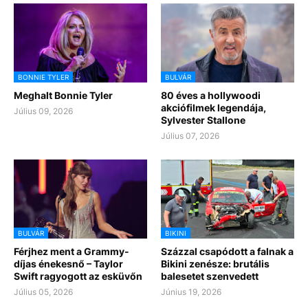
BONNIE TYLER
BULVÁR
Meghalt Bonnie Tyler
80 éves a hollywoodi
akciófilmek legendája,
Július 09, 2026
Sylvester Stallone
Július 07, 2026
BULVÁR
BIKINI
Férjhez ment a Grammy-
Százzal csapódott a falnak a
díjas énekesnő – Taylor
Bikini zenésze: brutális
Swift ragyogott az esküvőn
balesetet szenvedett
Július 05, 2026
Június 19, 2026