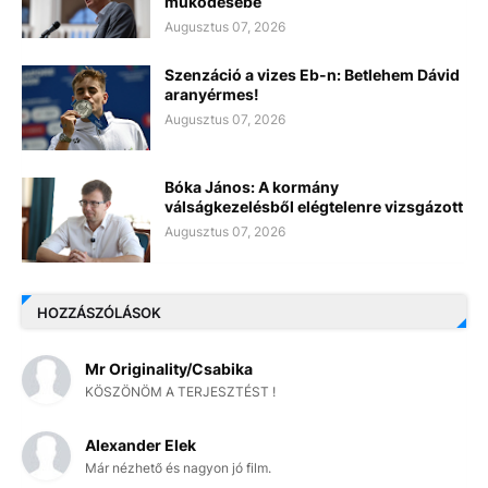
működésébe
Augusztus 07, 2026
Szenzáció a vizes Eb-n: Betlehem Dávid
aranyérmes!
Augusztus 07, 2026
Bóka János: A kormány
válságkezelésből elégtelenre vizsgázott
Augusztus 07, 2026
HOZZÁSZÓLÁSOK
Mr Originality/Csabika
KÖSZÖNÖM A TERJESZTÉST !
Alexander Elek
Már nézhető és nagyon jó film.