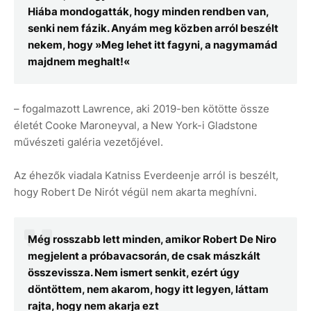
Hiába mondogatták, hogy minden rendben van,
senki nem fázik. Anyám meg közben arról beszélt
nekem, hogy »Meg lehet itt fagyni, a nagymamád
majdnem meghalt!«
– fogalmazott Lawrence, aki 2019-ben kötötte össze
életét Cooke Maroneyval, a New York-i Gladstone
művészeti galéria vezetőjével.
Az éhezők viadala Katniss Everdeenje arról is beszélt,
hogy Robert De Nirót végül nem akarta meghívni.
Még rosszabb lett minden, amikor Robert De Niro
megjelent a próbavacsorán, de csak mászkált
összevissza. Nem ismert senkit, ezért úgy
döntöttem, nem akarom, hogy itt legyen, láttam
rajta, hogy nem akarja ezt