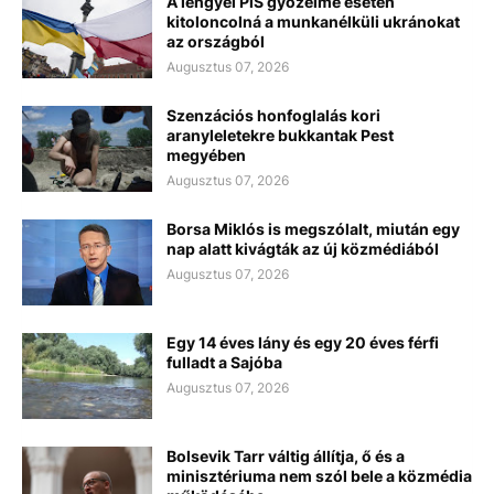
A lengyel PiS győzelme esetén
kitoloncolná a munkanélküli ukránokat
az országból
Augusztus 07, 2026
Szenzációs honfoglalás kori
aranyleletekre bukkantak Pest
megyében
Augusztus 07, 2026
Borsa Miklós is megszólalt, miután egy
nap alatt kivágták az új közmédiából
Augusztus 07, 2026
Egy 14 éves lány és egy 20 éves férfi
fulladt a Sajóba
Augusztus 07, 2026
Bolsevik Tarr váltig állítja, ő és a
minisztériuma nem szól bele a közmédia