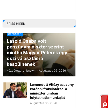
FRISS HÍREK
GAZDASÁG
László Csaba volt
pénzügyminiszter szerint
mintha Magyar Péterék egy
őszi választásra
készülnének
közzétette
Unknown
-
Augusztus 05, 2026
Lemondott Vitézy asszony
korábbi frakciótársa, a
minisztériumban
folytathatja munkáját
Augusztus 05, 2026