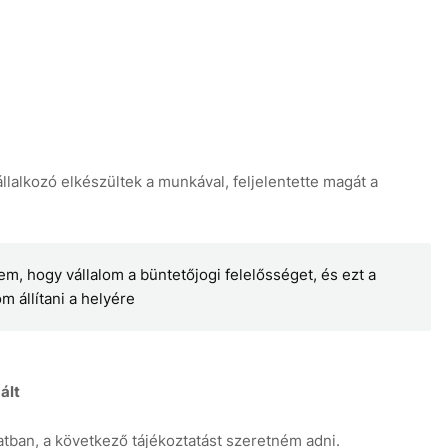
llalkozó elkészültek a munkával, feljelentette magát a
m, hogy vállalom a büntetőjogi felelősséget, és ezt a
m állítani a helyére
ált
atban, a következő tájékoztatást szeretném adni.