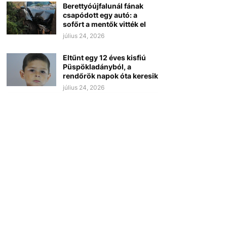
Berettyóújfalunál fának
csapódott egy autó: a
sofőrt a mentők vitték el
július 24, 2026
Eltűnt egy 12 éves kisfiú
Püspökladányból, a
rendőrök napok óta keresik
július 24, 2026