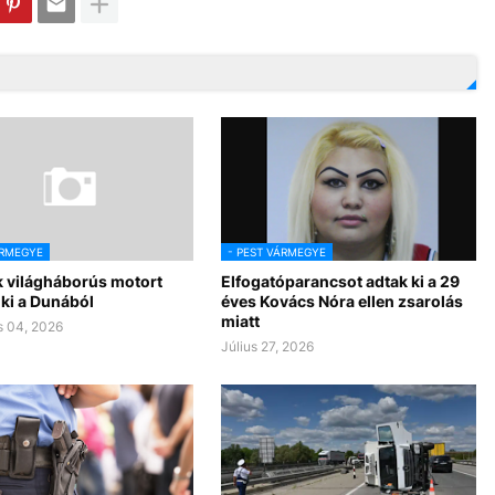
ÁRMEGYE
- PEST VÁRMEGYE
 világháborús motort
Elfogatóparancsot adtak ki a 29
ki a Dunából
éves Kovács Nóra ellen zsarolás
miatt
 04, 2026
Július 27, 2026