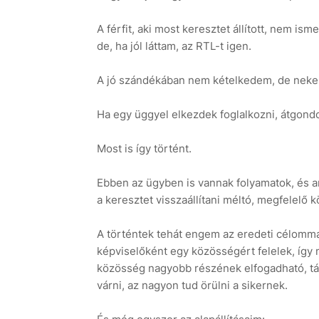
A férfit, aki most keresztet állított, nem i
de, ha jól láttam, az RTL-t igen.
A jó szándékában nem kételkedem, de neke
Ha egy üggyel elkezdek foglalkozni, átgondo
Most is így történt.
Ebben az ügyben is vannak folyamatok, és am
a keresztet visszaállítani méltó, megfelelő k
A történtek tehát engem az eredeti célomma
képviselőként egy közösségért felelek, így 
közösség nagyobb részének elfogadható, tám
várni, az nagyon tud örülni a sikernek.