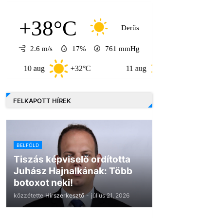
+38°C
Derűs
2.6 m/s
17%
761
mmHg
 aug
+32°C
11 aug
+35°C
12 aug
FELKAPOTT HÍREK
BELFÖLD
Tiszás képviselő ordította
Juhász Hajnalkának: Több
botoxot neki!
közzétette
Hírszerkesztő
-
július 21, 2026