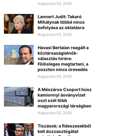
Augusztus 05, 2026
Lannert Judit: Takaró
Mihálynak többé nincs
befolyása az oktatásra
Augusztus 05, 2026
Havasi Bertalan reagált a
köztársaságielnök-
választás hírére:
Fölösleges megtartani, a
poszton nincs üresedés
Augusztus 05, 2026
A Mészáros Csoport húsz
kamionnyi ásványvizet
oszt szét több
magyarországi térségben
Augusztus 05, 2026
Tiszások: a fideszesekből
kell duzzasztógátat