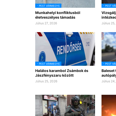
- PEST VÁRMEGYE
- PEST V
Munkahelyi konfliktusból
Vizsgál
életveszélyes támadás
intézked
Július 27, 2026
Július 25
- PEST VÁRMEGYE
- PEST V
Halálos karambol Zsámbok és
Baleset 
Jászfényszaru között
autópál
Július 25, 2026
Július 24