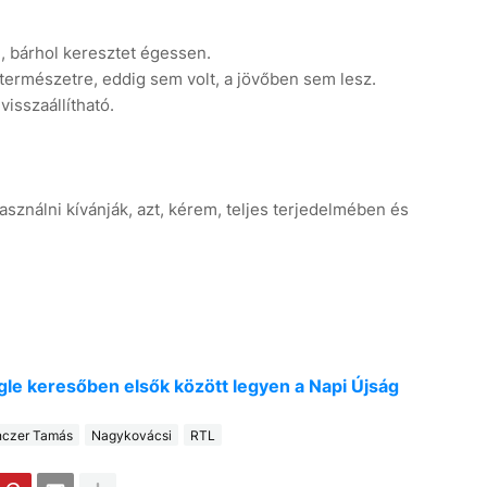
, bárhol keresztet égessen.
 természetre, eddig sem volt, a jövőben sem lesz.
isszaállítható.
sználni kívánják, azt, kérem, teljes terjedelmében és
oogle keresőben elsők között legyen a Napi Újság
czer Tamás
Nagykovácsi
RTL