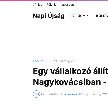
Címlap
Rólunk
Kapcsolat
Napi Újság
BELÜGY
KÜLÜG
Főoldal
- Pest Vármegye
Egy vállalkozó állí
Nagykovácsiban - 
közzétette
Hírszerkesztő
-
január 07, 20