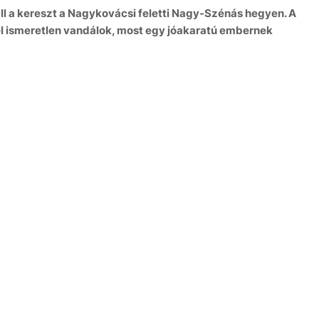
ll a kereszt a Nagykovácsi feletti Nagy-Szénás hegyen. A
l ismeretlen vandálok, most egy jóakaratú embernek
8 aug
+31°C
9 aug
+30°C
10