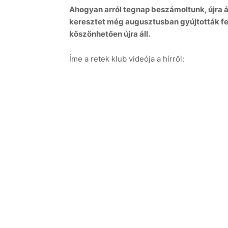
Ahogyan arról tegnap beszámoltunk, újra á
keresztet még augusztusban gyújtották fe
köszönhetően újra áll.
Íme a retek klub videója a hírről:
6 aug
+39°C
7 aug
+32°C