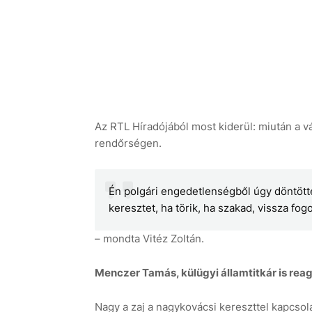
Az RTL Híradójából most kiderül: miután a vá
rendőrségen.
Én polgári engedetlenségből úgy döntötte
keresztet, ha törik, ha szakad, vissza fogo
– mondta Vitéz Zoltán.
Menczer Tamás, külügyi államtitkár is reag
Nagy a zaj a nagykovácsi kereszttel kapcsol