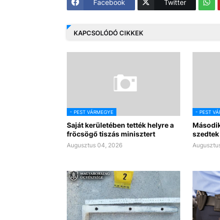
Facebook
Twitter
KAPCSOLÓDÓ CIKKEK
- PEST VÁRMEGYE
- PEST V
Saját kerületében tették helyre a
Második
fröcsögő tiszás minisztert
szedtek 
Augusztus 04, 2026
Augusztus