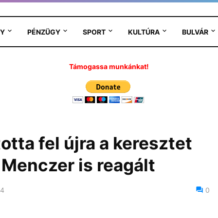
Y
PÉNZÜGY
SPORT
KULTÚRA
BULVÁR
Támogassa munkánkat!
totta fel újra a keresztet
Menczer is reagált
24
0