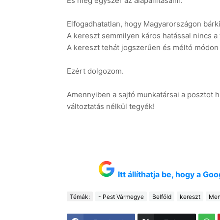
És még egyszer az alapállításaim:
Elfogadhatatlan, hogy Magyarországon bárki
A kereszt semmilyen káros hatással nincs a
A kereszt tehát jogszerűen és méltó módon v
Ezért dolgozom.
Amennyiben a sajtó munkatársai a posztot ha
változtatás nélkül tegyék!
Itt állíthatja be, hogy a G
Témák:
- Pest Vármegye
Belföld
kereszt
Men