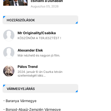
csinálni a Dunában
Augusztus 05, 2026
HOZZÁSZÓLÁSOK
Mr Originality/Csabika
KÖSZÖNÖM A TERJESZTÉST !
Alexander Elek
Már nézhető és nagyon jó film.
Pálos Trend
2024. január 6-án Csurka István
szellemiségét idéz...
VÁRMEGYEJÁRÁS
- Baranya Vármegye
- Borsod-Abaúj-Zemplén Vármegye