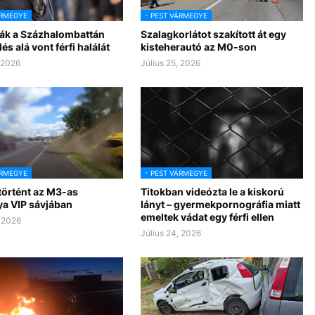
ÁRMEGYE
- PEST VÁRMEGYE
ják a Százhalombattán
Szalagkorlátot szakított át egy
és alá vont férfi halálát
kisteherautó az M0-son
, 2026
Július 25, 2026
ÁRMEGYE
- PEST VÁRMEGYE
történt az M3-as
Titokban videózta le a kiskorú
ya VIP sávjában
lányt – gyermekpornográfia miatt
emeltek vádat egy férfi ellen
, 2026
Július 24, 2026