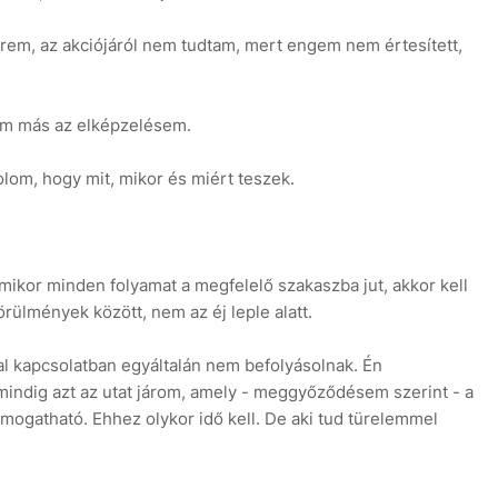
smerem, az akciójáról nem tudtam, mert engem nem értesített,
m más az elképzelésem.
lom, hogy mit, mikor és miért teszek.
ikor minden folyamat a megfelelő szakaszba jut, akkor kell
örülmények között, nem az éj leple alatt.
l kapcsolatban egyáltalán nem befolyásolnak. Én
mindig azt az utat járom, amely - meggyőződésem szerint - a
ogatható. Ehhez olykor idő kell. De aki tud türelemmel