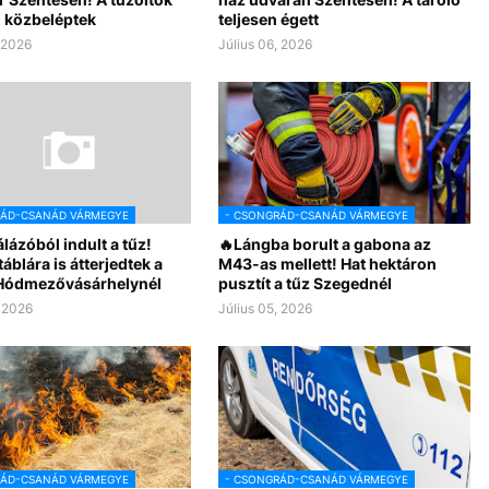
 közbeléptek
teljesen égett
, 2026
Július 06, 2026
RÁD-CSANÁD VÁRMEGYE
- CSONGRÁD-CSANÁD VÁRMEGYE
lázóból indult a tűz!
🔥Lángba borult a gabona az
blára is átterjedtek a
M43-as mellett! Hat hektáron
Hódmezővásárhelynél
pusztít a tűz Szegednél
, 2026
Július 05, 2026
RÁD-CSANÁD VÁRMEGYE
- CSONGRÁD-CSANÁD VÁRMEGYE