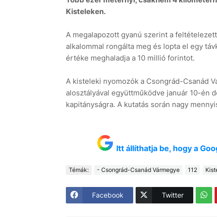
Kisteleken.
A megalapozott gyanú szerint a feltételezet
alkalommal rongálta meg és lopta el egy távk
értéke meghaladja a 10 millió forintot.
A kisteleki nyomozók a Csongrád-Csanád Vá
alosztályával együttműködve január 10-én délel
kapitányságra. A kutatás során nagy mennyis
Itt állíthatja be, hogy a G
Témák:
- Csongrád-Csanád Vármegye
112
Kist
Facebook
Twitter