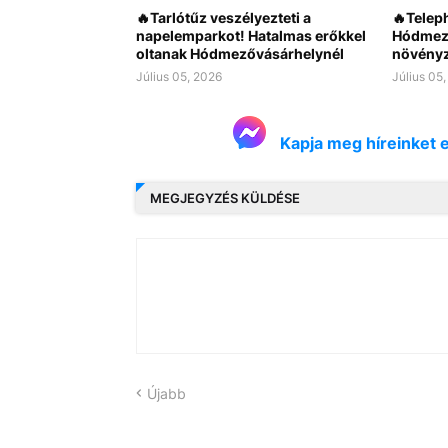
🔥Tarlótűz veszélyezteti a
🔥Teleph
napelemparkot! Hatalmas erőkkel
Hódmező
oltanak Hódmezővásárhelynél
növényze
Július 05, 2026
Július 05
Kapja meg híreinket 
MEGJEGYZÉS KÜLDÉSE
Újabb