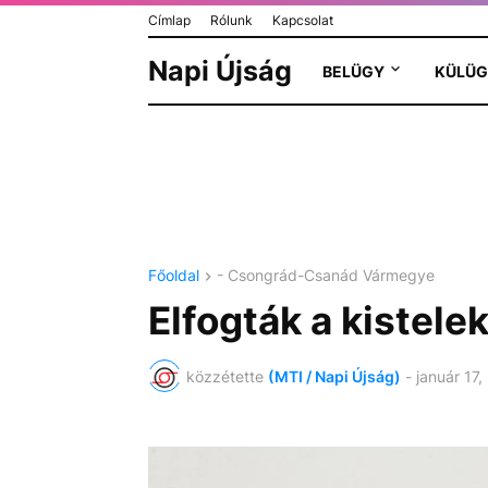
Címlap
Rólunk
Kapcsolat
Napi Újság
BELÜGY
KÜLÜG
Főoldal
- Csongrád-Csanád Vármegye
Elfogták a kistelek
közzétette
(MTI / Napi Újság)
-
január 17,