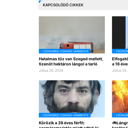
KAPCSOLÓDÓ CIKKEK
- CSONGRÁD-CSANÁD VÁRMEGYE
- CSONG
Hatalmas tűz van Szeged mellett,
Elfogat
tizenöt hektáron lángol a tarló
a 16 éve
Július 26, 2026
Július 25
- CSONGRÁD-CSANÁD VÁRMEGYE
- CSONG
Körözik a 39 éves férfit:
🚲Lángr
szeméremsértés miatt adtak ki
kerékpá