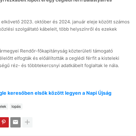
t elkövető 2023. október és 2024. január eleje között számos
özlési szolgáltató kábeleit, több helyszínről és ezekek
6
rmegyei Rendőr-főkapitányság közterületi támogató
őtt elfogták és előállították a ceglédi férfit a kisteleki
égű réz- és többtekercsnyi adatkábelt foglaltak le nála.
oogle keresőben elsők között legyen a Napi Újság
elek
lopás