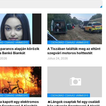
RÁD-CSANÁD VÁRMEGYE
- CSONGRÁD-CSANÁD VÁRMEGYE
óparancs alapján körözik
A Tiszában találták meg az eltűnt
s Bankó Biankát
szegvári motoros holttestét
, 2026
Július 24, 2026
RÁD-CSANÁD VÁRMEGYE
- CSONGRÁD-CSANÁD VÁRMEGYE
a kapott egy elektromos
🔥Lángok csaptak fel egy családi
r Szentesen! A tűzoltók
ház udvarán Szentesen! A tároló