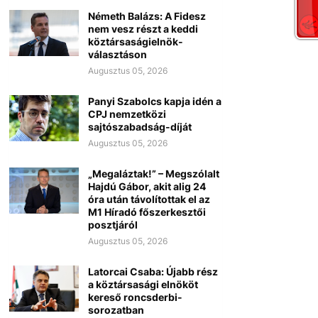
Németh Balázs: A Fidesz
nem vesz részt a keddi
köztársaságielnök-
választáson
Augusztus 05, 2026
Panyi Szabolcs kapja idén a
CPJ nemzetközi
sajtószabadság-díját
Augusztus 05, 2026
„Megaláztak!” – Megszólalt
Hajdú Gábor, akit alig 24
óra után távolítottak el az
M1 Híradó főszerkesztői
posztjáról
Augusztus 05, 2026
Latorcai Csaba: Újabb rész
a köztársasági elnököt
kereső roncsderbi-
sorozatban