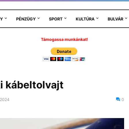
Y
PÉNZÜGY
SPORT
KULTÚRA
BULVÁR
Támogassa munkánkat!
i kábeltolvajt
 2024
0