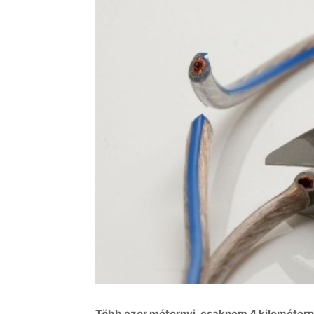
Több ezer méternyi, csaknem 4 kilométernyi