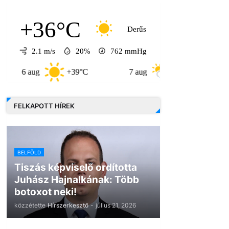
+36°C
Derűs
2.1 m/s
20%
762
mmHg
 aug
+39°C
7 aug
+32°C
8 aug
FELKAPOTT HÍREK
BELFÖLD
Tiszás képviselő ordította
Juhász Hajnalkának: Több
botoxot neki!
közzétette
Hírszerkesztő
-
július 21, 2026