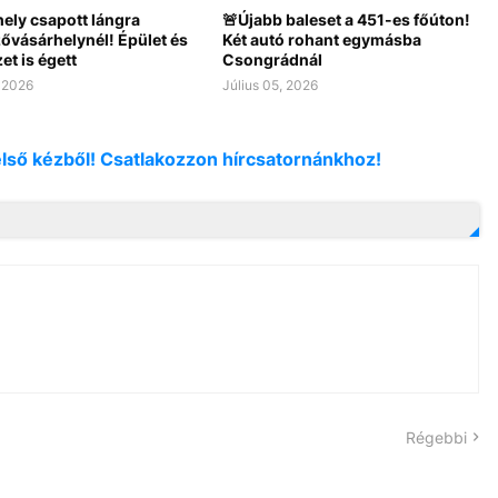
ely csapott lángra
🚨Újabb baleset a 451-es főúton!
vásárhelynél! Épület és
Két autó rohant egymásba
t is égett
Csongrádnál
, 2026
Július 05, 2026
első kézből! Csatlakozzon hírcsatornánkhoz!
Régebbi