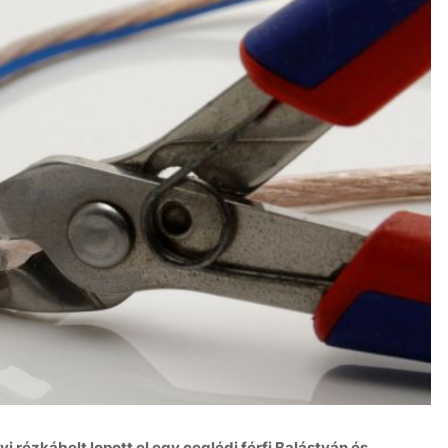
 rézkábelt lopott el egy ceglédi férfi Balástyán és