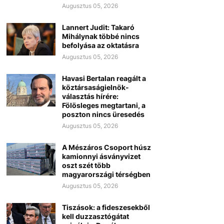
Augusztus 05, 2026
Lannert Judit: Takaró
Mihálynak többé nincs
befolyása az oktatásra
Augusztus 05, 2026
Havasi Bertalan reagált a
köztársaságielnök-
választás hírére:
Fölösleges megtartani, a
poszton nincs üresedés
Augusztus 05, 2026
A Mészáros Csoport húsz
kamionnyi ásványvizet
oszt szét több
magyarországi térségben
Augusztus 05, 2026
Tiszások: a fideszesekből
kell duzzasztógátat