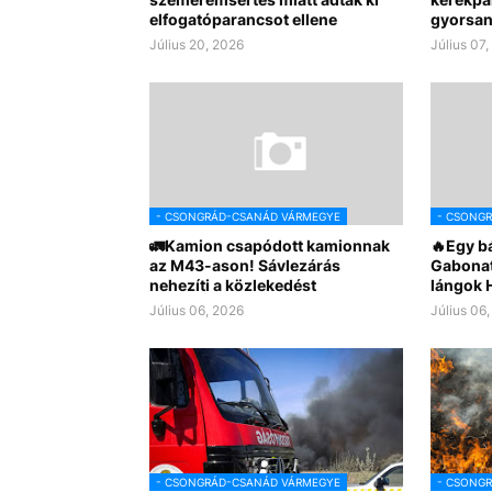
elfogatóparancsot ellene
gyorsan
Július 20, 2026
Július 07
- CSONGRÁD-CSANÁD VÁRMEGYE
- CSONG
🚛Kamion csapódott kamionnak
🔥Egy bá
az M43-ason! Sávlezárás
Gabonatá
nehezíti a közlekedést
lángok 
Július 06, 2026
Július 06
- CSONGRÁD-CSANÁD VÁRMEGYE
- CSONG