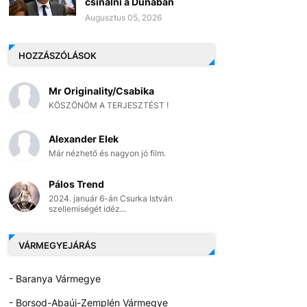
csinálni a Dunában
Augusztus 05, 2026
HOZZÁSZÓLÁSOK
Mr Originality/Csabika
KÖSZÖNÖM A TERJESZTÉST !
Alexander Elek
Már nézhető és nagyon jó film.
Pálos Trend
2024. január 6-án Csurka István
szellemiségét idéz...
VÁRMEGYEJÁRÁS
- Baranya Vármegye
- Borsod-Abaúj-Zemplén Vármegye