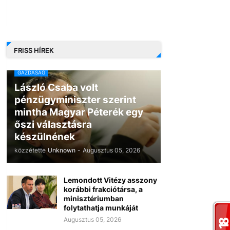
FRISS HÍREK
GAZDASÁG
László Csaba volt
pénzügyminiszter szerint
mintha Magyar Péterék egy
őszi választásra
készülnének
közzétette
Unknown
-
Augusztus 05, 2026
Lemondott Vitézy asszony
korábbi frakciótársa, a
minisztériumban
folytathatja munkáját
Augusztus 05, 2026