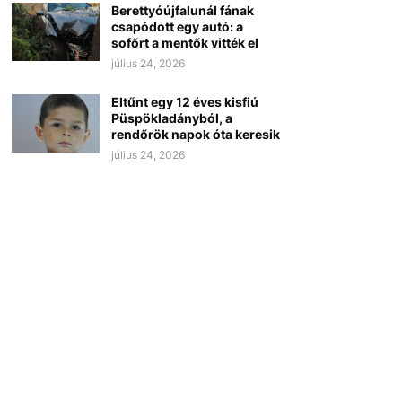
Berettyóújfalunál fának
csapódott egy autó: a
sofőrt a mentők vitték el
július 24, 2026
Eltűnt egy 12 éves kisfiú
Püspökladányból, a
rendőrök napok óta keresik
július 24, 2026