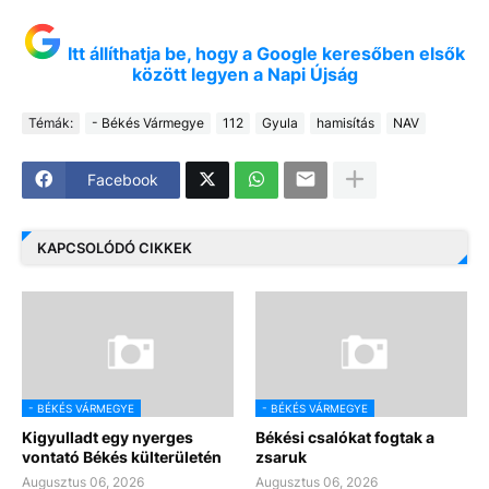
Itt állíthatja be, hogy a Google keresőben elsők
között legyen a Napi Újság
Témák:
- Békés Vármegye
112
Gyula
hamisítás
NAV
Facebook
KAPCSOLÓDÓ CIKKEK
- BÉKÉS VÁRMEGYE
- BÉKÉS VÁRMEGYE
Kigyulladt egy nyerges
Békési csalókat fogtak a
vontató Békés külterületén
zsaruk
Augusztus 06, 2026
Augusztus 06, 2026