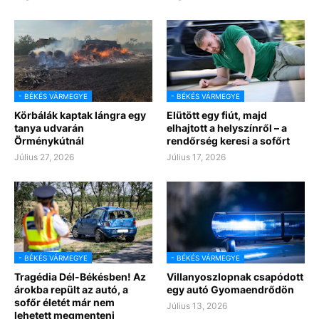
- BÉKÉS VÁRMEGYE
- BÉKÉS VÁRMEGYE
Körbálák kaptak lángra egy
Elütött egy fiút, majd
tanya udvarán
elhajtott a helyszínről – a
Örménykútnál
rendőrség keresi a sofőrt
Július 27, 2026
Július 17, 2026
- BÉKÉS VÁRMEGYE
- BÉKÉS VÁRMEGYE
Tragédia Dél-Békésben! Az
Villanyoszlopnak csapódott
árokba repült az autó, a
egy autó Gyomaendrődön
sofőr életét már nem
Július 13, 2026
lehetett megmenteni