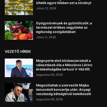
ültetik egyre többen ezt a növényt
Július 12, 2026
Gyógynövények és gyümölcsök: a
természet értékes vegyületei az
egészség szolgálatában
Július 11, 2026
VEZETŐ HÍREK
Megnyerte első közbeszerzését a
választások óta a Mészáros Lőrinc
érdekeltségébe tartozó V-Híd Kft.
augusztus 06, 2026
Megszólaltak a szervezők Majka
lemondott koncertje után: Anyagi
veszteség kétségkívül keletkezett
augusztus 06, 2026