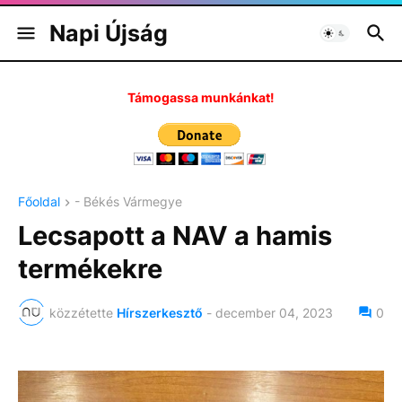
Napi Újság
Támogassa munkánkat!
Főoldal
- Békés Vármegye
Lecsapott a NAV a hamis
termékekre
közzétette
Hírszerkesztő
-
december 04, 2023
0