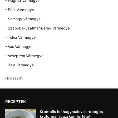
- Nógrád Vármegye
- Pest Vármegye
- Somogy Vármegye
- Szabolcs-Szatmár-Bereg Vármegye
- Tolna Vármegye
- Vas Vármegye
- Veszprém Vármegye
- Zala Vármegye
Hirdess itt
RECEPTEK
Krumplis fokhagymaleves ropogós
krutonnal: igazi komfortétel