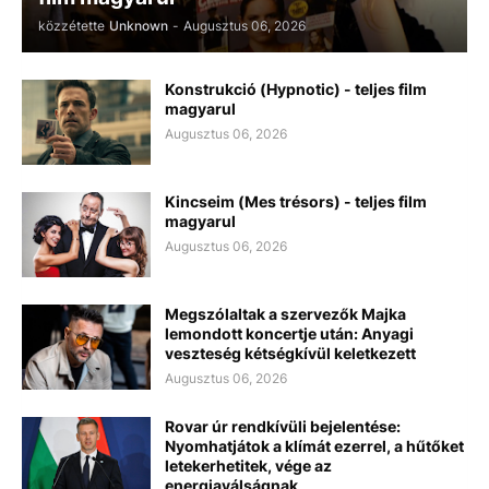
közzétette
Unknown
-
Augusztus 06, 2026
Konstrukció (Hypnotic) - teljes film
magyarul
Augusztus 06, 2026
Kincseim (Mes trésors) - teljes film
magyarul
Augusztus 06, 2026
Megszólaltak a szervezők Majka
lemondott koncertje után: Anyagi
veszteség kétségkívül keletkezett
Augusztus 06, 2026
Rovar úr rendkívüli bejelentése:
Nyomhatjátok a klímát ezerrel, a hűtőket
letekerhetitek, vége az
energiaválságnak