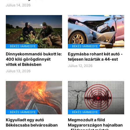
Július 14, 2026
- BÉKÉS VÁRMEGYE
- BÉKÉS VÁRMEGYE
Dinnyekommandó bukott le:
Egymásba rohant két autó -
400 kiló görögdinnyét
teljesen lezárták a 44-est
vittek el Békésben
Július 12, 2026
Július 13, 2026
- BÉKÉS VÁRMEGYE
- BÉKÉS VÁRMEGYE
Kigyulladt egy autó
Megmozdult a föld
Békéscsaba belvárosában
Magyarországon hajnalban