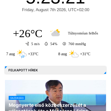
+26°C
Túlnyomóan felhős
5 m/s
54%
760
mmHg
ug
+33°C
8 aug
+31°C
9 aug
FELKAPOTT HÍREK
GAZDASÁG
Megnyerte első közbeszerzését a