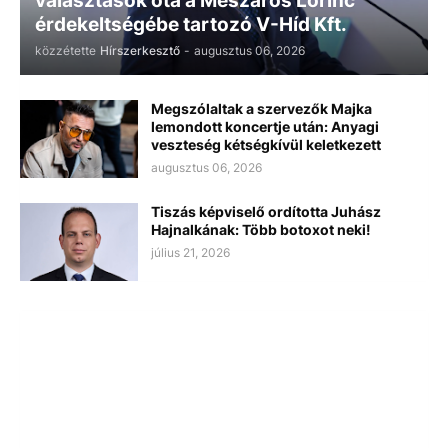
választások óta a Mészáros Lőrinc
érdekeltségébe tartozó V-Híd Kft.
közzétette
Hírszerkesztő
-
augusztus 06, 2026
Megszólaltak a szervezők Majka
lemondott koncertje után: Anyagi
veszteség kétségkívül keletkezett
augusztus 06, 2026
Tiszás képviselő ordította Juhász
Hajnalkának: Több botoxot neki!
július 21, 2026