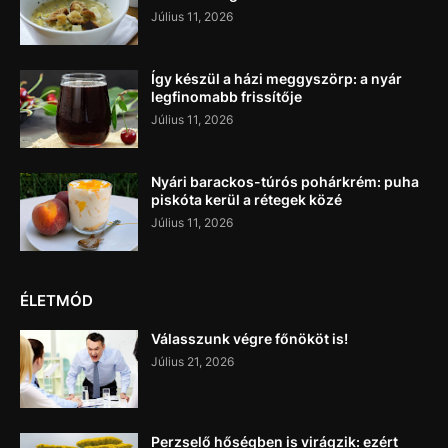
Július 11, 2026
Így készül a házi meggyszörp: a nyár
legfinomabb frissítője
Július 11, 2026
Nyári barackos-túrós pohárkrém: puha
piskóta kerül a rétegek közé
Július 11, 2026
ÉLETMÓD
Válasszunk végre főnököt is!
Július 21, 2026
Perzselő hőségben is virágzik: ezért