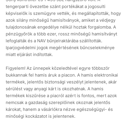
tengerparti övezetbe szánt portékákat a jogosulti
képviselők is szemügyre vették, és megállapították, hogy
azok silány minőségű hamisítványok, amiket a védjegy
tulajdonosának engedélye nélkül hoztak forgalomba. A
pénzügyőrök a több ezer, rossz minőségű hamisítványt
lefoglalták és a NAV bűnjelraktárába szállították.
Iparjogvédelmi jogok megértésének bűncselekménye
miatt eljárást indítottak.
Figyelem! Az ünnepek közeledtével egyre többször
bukkannak fel hamis áruk a piacon. A hamis elektronikai
termékek, jelentős biztonsági veszélyt jelentenek, akár
sérülést vagy anyagi kárt is okozhatnak. A hamis
termékek kiszűrése a piacról azért is fontos, mert azok
nemcsak a gazdaság szereplőinek okoznak jelentős
károkat, hanem a vásárlókra nézve egészségügyi- és
minőségi kockázatot is jelentenek.