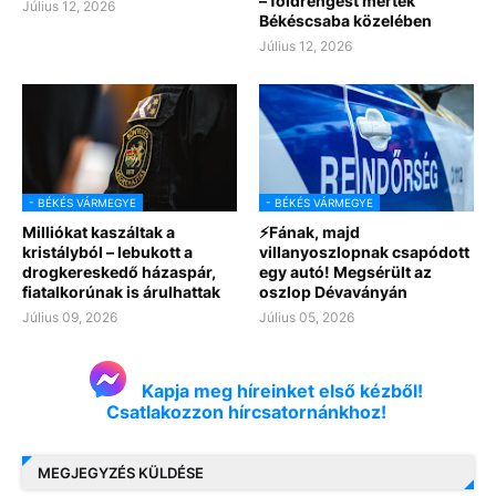
– földrengést mértek
Július 12, 2026
Békéscsaba közelében
Július 12, 2026
- BÉKÉS VÁRMEGYE
- BÉKÉS VÁRMEGYE
Milliókat kaszáltak a
⚡Fának, majd
kristályból – lebukott a
villanyoszlopnak csapódott
drogkereskedő házaspár,
egy autó! Megsérült az
fiatalkorúnak is árulhattak
oszlop Dévaványán
Július 09, 2026
Július 05, 2026
Kapja meg híreinket első kézből!
Csatlakozzon hírcsatornánkhoz!
MEGJEGYZÉS KÜLDÉSE