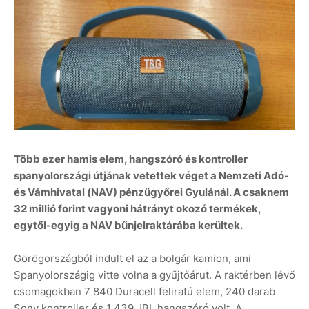
Több ezer hamis elem, hangszóró és kontroller
spanyolországi útjának vetettek véget a Nemzeti Adó-
és Vámhivatal (NAV) pénzügyőrei Gyulánál. A csaknem
32 millió forint vagyoni hátrányt okozó termékek,
egytől-egyig a NAV bűnjelraktárába kerültek.
Görögországból indult el az a bolgár kamion, ami
Spanyolországig vitte volna a gyűjtőárut. A raktérben lévő
csomagokban 7 840 Duracell feliratú elem, 240 darab
Sony kontroller és 1 439 JBL hangszóró volt. A