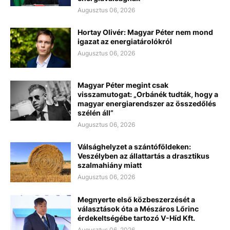
Augusztus 06, 2026
Hortay Olivér: Magyar Péter nem mond
igazat az energiatárolókról
Augusztus 06, 2026
Magyar Péter megint csak
visszamutogat: „Orbánék tudták, hogy a
magyar energiarendszer az összedőlés
szélén áll”
Augusztus 06, 2026
Válsághelyzet a szántóföldeken:
Veszélyben az állattartás a drasztikus
szalmahiány miatt
Augusztus 06, 2026
Megnyerte első közbeszerzését a
választások óta a Mészáros Lőrinc
érdekeltségébe tartozó V-Híd Kft.
Augusztus 06, 2026