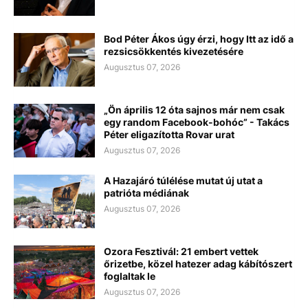
Bod Péter Ákos úgy érzi, hogy Itt az idő a
rezsicsökkentés kivezetésére
Augusztus 07, 2026
„Ön április 12 óta sajnos már nem csak
egy random Facebook-bohóc” - Takács
Péter eligazította Rovar urat
Augusztus 07, 2026
A Hazajáró túlélése mutat új utat a
patrióta médiának
Augusztus 07, 2026
Ozora Fesztivál: 21 embert vettek
őrizetbe, közel hatezer adag kábítószert
foglaltak le
Augusztus 07, 2026