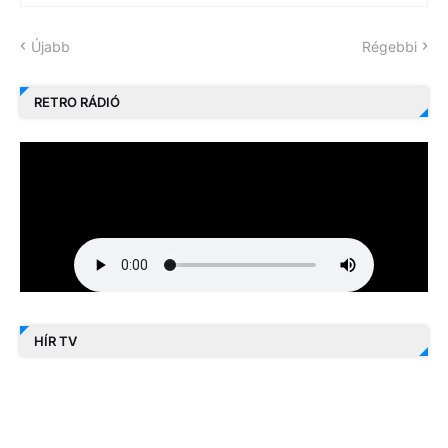
Újabb
Régebbi
RETRO RÁDIÓ
HÍR TV