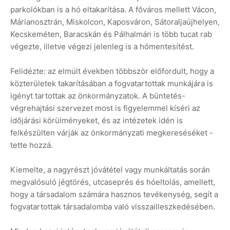
parkolókban is a hó eltakarítása. A főváros mellett Vácon,
Márianosztrán, Miskolcon, Kaposváron, Sátoraljaújhelyen,
Kecskeméten, Baracskán és Pálhalmán is több tucat rab
végezte, illetve végezi jelenleg is a hómentesítést.
Felidézte: az elmúlt években többször előfordult, hogy a
közterületek takarításában a fogvatartottak munkájára is
igényt tartottak az önkormányzatok. A büntetés-
végrehajtási szervezet most is figyelemmel kíséri az
időjárási körülményeket, és az intézetek idén is
felkészülten várják az önkormányzati megkereséséket -
tette hozzá.
Kiemelte, a nagyrészt jóvátétel vagy munkáltatás során
megvalósuló jégtörés, utcaseprés és hóeltolás, amellett,
hogy a társadalom számára hasznos tevékenység, segít a
fogvatartottak társadalomba való visszailleszkedésében.