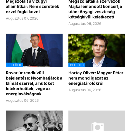
Megszólalt a vízügyi
Megszólaltak a szervezők
államtitkár: Nem szeretnék
Majka lemondott koncertje
ezzel foglalkozni
után: Anyagi veszteség
kétségkívül keletkezett
Augusztus 07, 2026
Augusztus 06, 2026
BELFÖLD
BELFÖLD
Rovar úr rendkívüli
Hortay Olivér: Magyar Péter
bejelentése: Nyomhatjátok a
nem mond igazat az
klímát ezerrel, a hűtőket
energiatárolókról
letekerhetitek, vége az
Augusztus 06, 2026
energiaválságnak
Augusztus 06, 2026