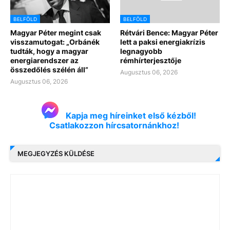
BELFÖLD
BELFÖLD
Magyar Péter megint csak
Rétvári Bence: Magyar Péter
visszamutogat: „Orbánék
lett a paksi energiakrízis
tudták, hogy a magyar
legnagyobb
energiarendszer az
rémhírterjesztője
összedőlés szélén áll”
Augusztus 06, 2026
Augusztus 06, 2026
Kapja meg híreinket első kézből!
Csatlakozzon hírcsatornánkhoz!
MEGJEGYZÉS KÜLDÉSE