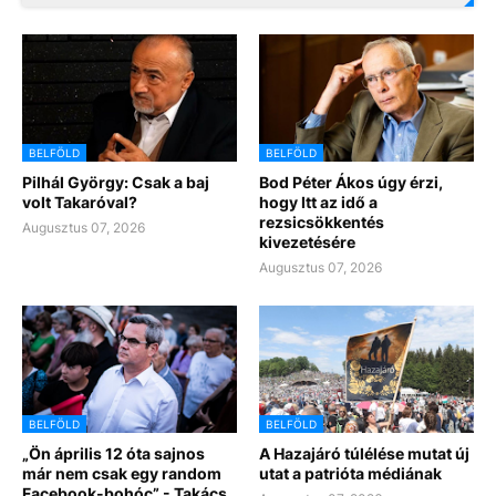
BELFÖLD
BELFÖLD
Pilhál György: Csak a baj
Bod Péter Ákos úgy érzi,
volt Takaróval?
hogy Itt az idő a
rezsicsökkentés
Augusztus 07, 2026
kivezetésére
Augusztus 07, 2026
BELFÖLD
BELFÖLD
„Ön április 12 óta sajnos
A Hazajáró túlélése mutat új
már nem csak egy random
utat a patrióta médiának
Facebook-bohóc” - Takács