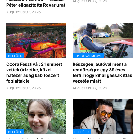
Augusztus 07, 2026
Péter eligazította Rovar urat
Augusztus 07, 2026
BELFÖLD
- PEST VÁRMEGYE
Ozora Fesztivál: 21 embert
Részegen, autóval ment a
vettek őrizetbe, közel
rendőrségre egy 39 éves
hatezer adag kábítószert
férfi, hogy kihallgassák ittas
foglaltak le
vezetés miatt
Augusztus 07, 2026
Augusztus 07, 2026
BELFÖLD
BELFÖLD