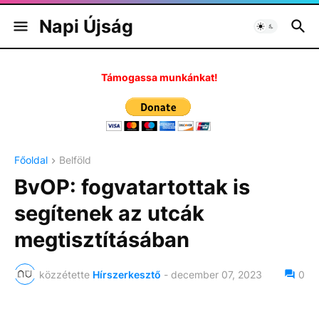
Napi Újság
Támogassa munkánkat!
Főoldal
Belföld
BvOP: fogvatartottak is
segítenek az utcák
megtisztításában
közzétette
Hírszerkesztő
-
december 07, 2023
0