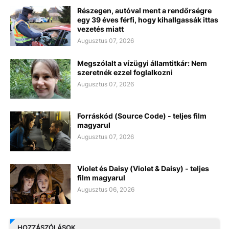
Részegen, autóval ment a rendőrségre
egy 39 éves férfi, hogy kihallgassák ittas
vezetés miatt
Augusztus 07, 2026
Megszólalt a vízügyi államtitkár: Nem
szeretnék ezzel foglalkozni
Augusztus 07, 2026
Forráskód (Source Code) - teljes film
magyarul
Augusztus 07, 2026
Violet és Daisy (Violet & Daisy) - teljes
film magyarul
Augusztus 06, 2026
HOZZÁSZÓLÁSOK