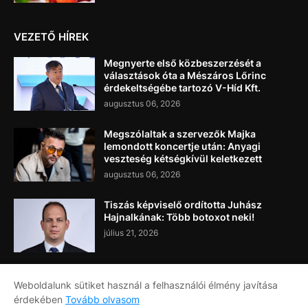
VEZETŐ HÍREK
Megnyerte első közbeszerzését a
választások óta a Mészáros Lőrinc
érdekeltségébe tartozó V-Híd Kft.
augusztus 06, 2026
Megszólaltak a szervezők Majka
lemondott koncertje után: Anyagi
veszteség kétségkívül keletkezett
augusztus 06, 2026
Tiszás képviselő ordította Juhász
Hajnalkának: Több botoxot neki!
július 21, 2026
Weboldalunk sütiket használ a felhasználói élmény javítása
érdekében
Tovább olvasom
Címlap
Rólunk
Kapcsolat