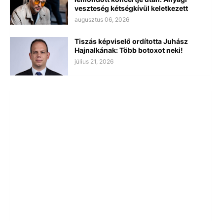
veszteség kétségkívül keletkezett
augusztus 06, 2026
Tiszás képviselő ordította Juhász
Hajnalkának: Több botoxot neki!
július 21, 2026