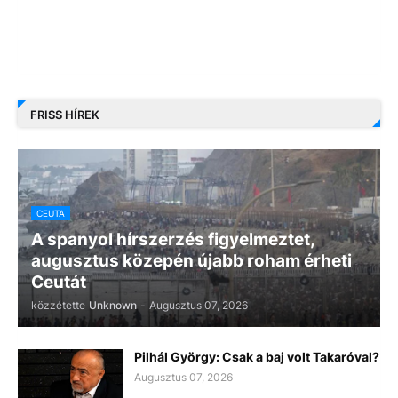
FRISS HÍREK
CEUTA
A spanyol hírszerzés figyelmeztet,
augusztus közepén újabb roham érheti
Ceutát
közzétette
Unknown
-
Augusztus 07, 2026
Pilhál György: Csak a baj volt Takaróval?
Augusztus 07, 2026