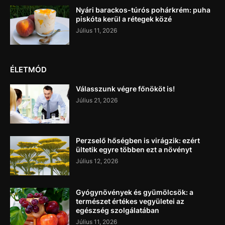
Nyári barackos-túrós pohárkrém: puha
piskóta kerül a rétegek közé
Július 11, 2026
ÉLETMÓD
Válasszunk végre főnököt is!
Július 21, 2026
Perzselő hőségben is virágzik: ezért
ültetik egyre többen ezt a növényt
Július 12, 2026
Gyógynövények és gyümölcsök: a
természet értékes vegyületei az
egészség szolgálatában
Július 11, 2026