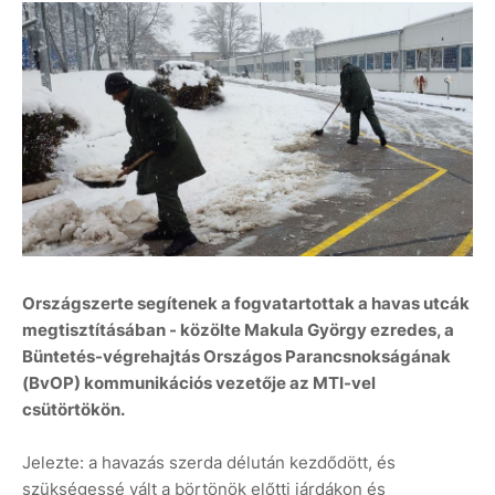
Országszerte segítenek a fogvatartottak a havas utcák
megtisztításában - közölte Makula György ezredes, a
Büntetés-végrehajtás Országos Parancsnokságának
(BvOP) kommunikációs vezetője az MTI-vel
csütörtökön.
Jelezte: a havazás szerda délután kezdődött, és
szükségessé vált a börtönök előtti járdákon és