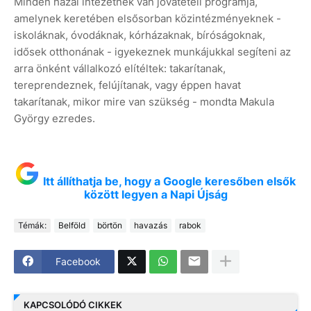
Minden hazai intézetnek van jóvátételi programja,
amelynek keretében elsősorban közintézményeknek -
iskoláknak, óvodáknak, kórházaknak, bíróságoknak,
idősek otthonának - igyekeznek munkájukkal segíteni az
arra önként vállalkozó elítéltek: takarítanak,
tereprendeznek, felújítanak, vagy éppen havat
takarítanak, mikor mire van szükség - mondta Makula
György ezredes.
Itt állíthatja be, hogy a Google keresőben elsők
között legyen a Napi Újság
Témák:
Belföld
börtön
havazás
rabok
Facebook
KAPCSOLÓDÓ CIKKEK