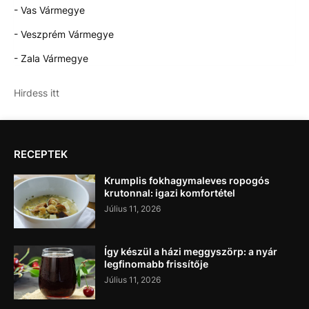
- Vas Vármegye
- Veszprém Vármegye
- Zala Vármegye
Hirdess itt
RECEPTEK
Krumplis fokhagymaleves ropogós
krutonnal: igazi komfortétel
Július 11, 2026
Így készül a házi meggyszörp: a nyár
legfinomabb frissítője
Július 11, 2026