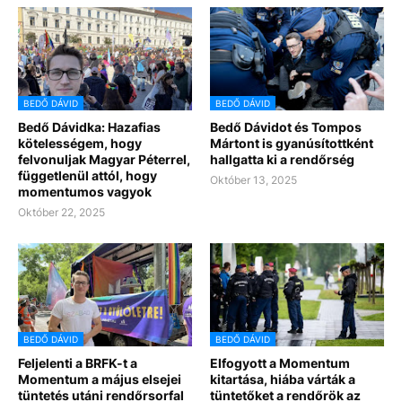
BEDŐ DÁVID
BEDŐ DÁVID
Bedő Dávidka: Hazafias
Bedő Dávidot és Tompos
kötelességem, hogy
Mártont is gyanúsítottként
felvonuljak Magyar Péterrel,
hallgatta ki a rendőrség
függetlenül attól, hogy
Október 13, 2025
momentumos vagyok
Október 22, 2025
BEDŐ DÁVID
BEDŐ DÁVID
Feljelenti a BRFK-t a
Elfogyott a Momentum
Momentum a május elsejei
kitartása, hiába várták a
tüntetés utáni rendőrsorfal
tüntetőket a rendőrök az