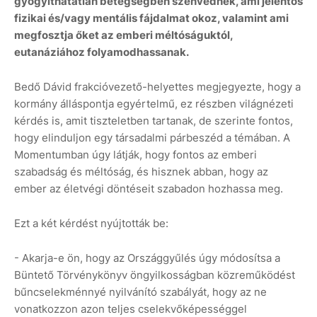
gyógyíthatatlan betegségben szenvednek, ami jelentős
fizikai és/vagy mentális fájdalmat okoz, valamint ami
megfosztja őket az emberi méltóságuktól,
eutanáziához folyamodhassanak.
Bedő Dávid frakcióvezető-helyettes megjegyezte, hogy a
kormány álláspontja egyértelmű, ez részben világnézeti
kérdés is, amit tiszteletben tartanak, de szerinte fontos,
hogy elinduljon egy társadalmi párbeszéd a témában. A
Momentumban úgy látják, hogy fontos az emberi
szabadság és méltóság, és hisznek abban, hogy az
ember az életvégi döntéseit szabadon hozhassa meg.
Ezt a két kérdést nyújtották be:
- Akarja-e ön, hogy az Országgyűlés úgy módosítsa a
Büntető Törvénykönyv öngyilkosságban közreműködést
bűncselekménnyé nyilvánító szabályát, hogy az ne
vonatkozzon azon teljes cselekvőképességgel