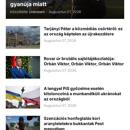
gyanúja miatt
közzétette
Unknown
-
Augusztus 07, 2026
Tarjányi Péter a közmédiás csörtéről: ez
az ország képtelen az újrakezdésre
Augusztus 07, 2026
Rovar úr brutális sajtótájékoztatója:
Orbán Viktor, Orbán Viktor, Orbán Viktor
Augusztus 07, 2026
A lengyel PiS győzelme esetén
kitoloncolná a munkanélküli ukránokat
az országból
Augusztus 07, 2026
Szenzációs honfoglalás kori
aranyleletekre bukkantak Pest
megyében