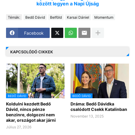
között legyen a Napi Újság
Témák:
Bedő Dávid
Belföld
Karsai Dániel
Momentum
Facebook
KAPCSOLÓDÓ CIKKEK
BEDŐ DÁVID
BEDŐ DÁVID
Koldulni kezdett Bedő
Dráma: Bedő Dávidka
Dávid, nincs pénze
csalódott Csekk Katalinban
benzinre, dolgozni nem
November 13, 2025
akar, országot akar járni
Július 27, 2026