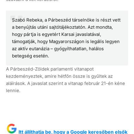
Szabó Rebeka, a Párbeszéd társelnöke is részt vett
a benyújtás utáni sajtótájékoztatón. Azt mondta,
hogy pártja is egyetért Karsai javaslatával,
támogatják, hogy Magyarországon is legális legyen
az aktív eutanázia – gyógyíthatatlan, halálos
betegség esetén.
A Párbeszéd-Zöldek parlamenti vitanapot
kezdeményeztek, amire hétfőn össze is gyűltek az
aláírások. A javaslat szerint a vitanap február 21-én kéne
lennie.
Itt állíthatja be, hogy a Google keresőben elsők