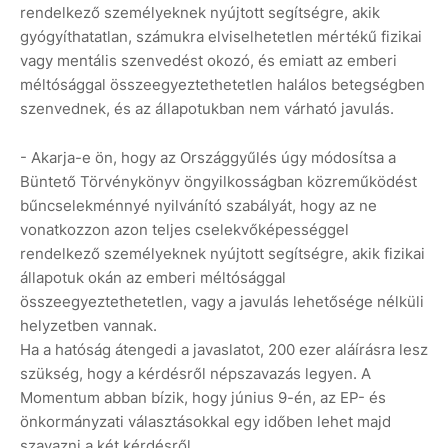
rendelkező személyeknek nyújtott segítségre, akik
gyógyíthatatlan, számukra elviselhetetlen mértékű fizikai
vagy mentális szenvedést okozó, és emiatt az emberi
méltósággal összeegyeztethetetlen halálos betegségben
szenvednek, és az állapotukban nem várható javulás.
- Akarja-e ön, hogy az Országgyűlés úgy módosítsa a
Büntető Törvénykönyv öngyilkosságban közreműködést
bűncselekménnyé nyilvánító szabályát, hogy az ne
vonatkozzon azon teljes cselekvőképességgel
rendelkező személyeknek nyújtott segítségre, akik fizikai
állapotuk okán az emberi méltósággal
összeegyeztethetetlen, vagy a javulás lehetősége nélküli
helyzetben vannak.
Ha a hatóság átengedi a javaslatot, 200 ezer aláírásra lesz
szükség, hogy a kérdésről népszavazás legyen. A
Momentum abban bízik, hogy június 9-én, az EP- és
önkormányzati választásokkal egy időben lehet majd
szavazni a két kérdésről.