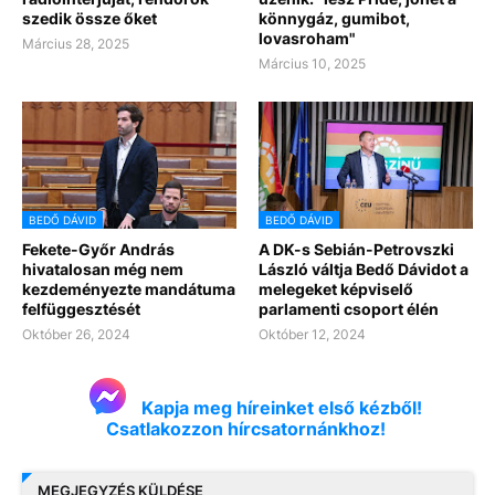
szedik össze őket
könnygáz, gumibot,
lovasroham"
Március 28, 2025
Március 10, 2025
BEDŐ DÁVID
BEDŐ DÁVID
Fekete-Győr András
A DK-s Sebián-Petrovszki
hivatalosan még nem
László váltja Bedő Dávidot a
kezdeményezte mandátuma
melegeket képviselő
felfüggesztését
parlamenti csoport élén
Október 26, 2024
Október 12, 2024
Kapja meg híreinket első kézből!
Csatlakozzon hírcsatornánkhoz!
MEGJEGYZÉS KÜLDÉSE