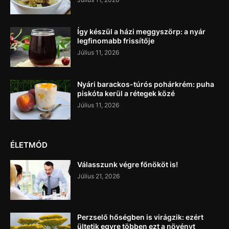
Így készül a házi meggyszörp: a nyár
legfinomabb frissítője
Július 11, 2026
Nyári barackos-túrós pohárkrém: puha
piskóta kerül a rétegek közé
Július 11, 2026
ÉLETMÓD
Válasszunk végre főnököt is!
Július 21, 2026
Perzselő hőségben is virágzik: ezért
ültetik egyre többen ezt a növényt