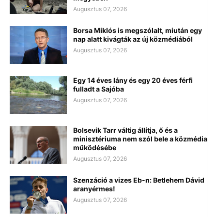
Augusztus 07, 2026
Borsa Miklós is megszólalt, miután egy
nap alatt kivágták az új közmédiából
Augusztus 07, 2026
Egy 14 éves lány és egy 20 éves férfi
fulladt a Sajóba
Augusztus 07, 2026
Bolsevik Tarr váltig állítja, ő és a
minisztériuma nem szól bele a közmédia
működésébe
Augusztus 07, 2026
Szenzáció a vizes Eb-n: Betlehem Dávid
aranyérmes!
Augusztus 07, 2026