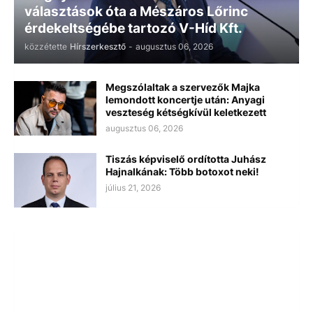
választások óta a Mészáros Lőrinc
érdekeltségébe tartozó V-Híd Kft.
közzétette
Hírszerkesztő
-
augusztus 06, 2026
Megszólaltak a szervezők Majka
lemondott koncertje után: Anyagi
veszteség kétségkívül keletkezett
augusztus 06, 2026
Tiszás képviselő ordította Juhász
Hajnalkának: Több botoxot neki!
július 21, 2026