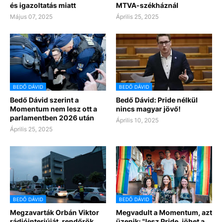
és igazoltatás miatt
MTVA-székháznál
Május 07, 2025
Április 25, 2025
BEDŐ DÁVID
BEDŐ DÁVID
Bedő Dávid szerint a
Bedő Dávid: Pride nélkül
Momentum nem lesz ott a
nincs magyar jövő!
parlamentben 2026 után
Április 10, 2025
Április 25, 2025
BEDŐ DÁVID
BEDŐ DÁVID
Megzavarták Orbán Viktor
Megvadult a Momentum, azt
rádióinterjúját, rendőrök
üzenik: "lesz Pride, jöhet a