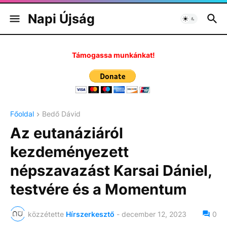
Napi Újság
Támogassa munkánkat!
Főoldal
Bedő Dávid
Az eutanáziáról
kezdeményezett
népszavazást Karsai Dániel,
testvére és a Momentum
közzétette
Hírszerkesztő
-
december 12, 2023
0