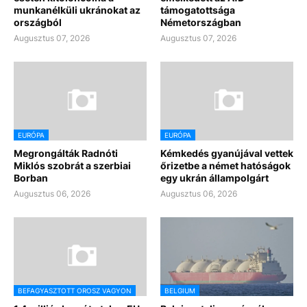
munkanélküli ukránokat az
támogatottsága
országból
Németországban
Augusztus 07, 2026
Augusztus 07, 2026
EURÓPA
EURÓPA
Megrongálták Radnóti
Kémkedés gyanújával vettek
Miklós szobrát a szerbiai
őrizetbe a német hatóságok
Borban
egy ukrán állampolgárt
Augusztus 06, 2026
Augusztus 06, 2026
BEFAGYASZTOTT OROSZ VAGYON
BELGIUM