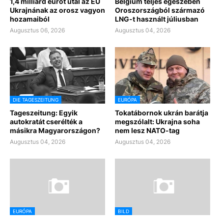
1,4 milliárd eurót utal az EU
Belgium teljes egészében
Ukrajnának az orosz vagyon
Oroszországból származó
hozamaiból
LNG-t használt júliusban
Augusztus 06, 2026
Augusztus 04, 2026
DIE TAGESZEITUNG
EURÓPA
Tageszeitung: Egyik
Tokatábornok ukrán barátja
autokratát cserélték a
megszólalt: Ukrajna soha
másikra Magyarországon?
nem lesz NATO-tag
Augusztus 04, 2026
Augusztus 04, 2026
EURÓPA
BILD