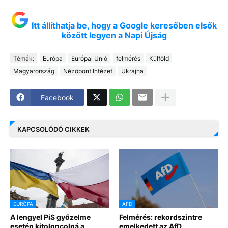
Itt állíthatja be, hogy a Google keresőben elsők
között legyen a Napi Újság
Témák:
Európa
Európai Unió
felmérés
Külföld
Magyarország
Nézőpont Intézet
Ukrajna
Facebook
KAPCSOLÓDÓ CIKKEK
EURÓPA
AFD
A lengyel PiS győzelme
Felmérés: rekordszintre
esetén kitoloncolná a
emelkedett az AfD