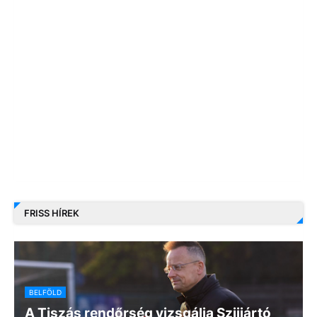
FRISS HÍREK
BELFÖLD
A Tiszás rendőrség vizsgálja Szijjártó