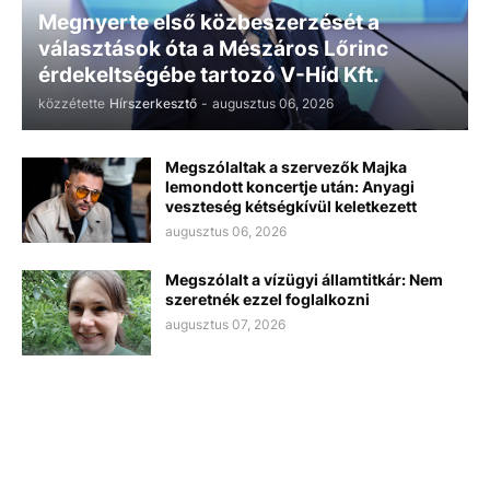
Megnyerte első közbeszerzését a
választások óta a Mészáros Lőrinc
érdekeltségébe tartozó V-Híd Kft.
közzétette
Hírszerkesztő
-
augusztus 06, 2026
Megszólaltak a szervezők Majka
lemondott koncertje után: Anyagi
veszteség kétségkívül keletkezett
augusztus 06, 2026
Megszólalt a vízügyi államtitkár: Nem
szeretnék ezzel foglalkozni
augusztus 07, 2026