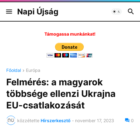
Napi Újság
Támogassa munkánkat!
Főoldal
Európa
Felmérés: a magyarok
többsége ellenzi Ukrajna
EU-csatlakozását
közzétette
Hírszerkesztő
-
november 17, 2023
0