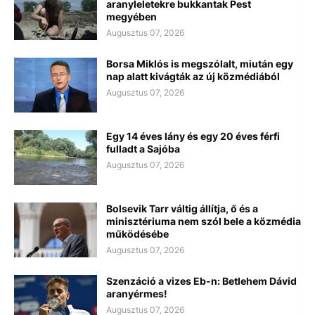
aranyleletekre bukkantak Pest
megyében
Augusztus 07, 2026
Borsa Miklós is megszólalt, miután egy
nap alatt kivágták az új közmédiából
Augusztus 07, 2026
Egy 14 éves lány és egy 20 éves férfi
fulladt a Sajóba
Augusztus 07, 2026
Bolsevik Tarr váltig állítja, ő és a
minisztériuma nem szól bele a közmédia
működésébe
Augusztus 07, 2026
Szenzáció a vizes Eb-n: Betlehem Dávid
aranyérmes!
Augusztus 07, 2026