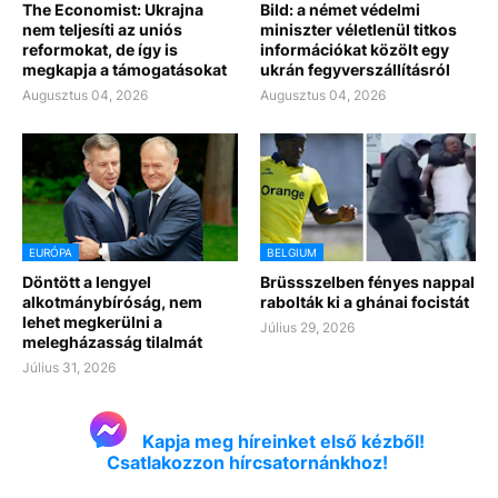
The Economist: Ukrajna
Bild: a német védelmi
nem teljesíti az uniós
miniszter véletlenül titkos
reformokat, de így is
információkat közölt egy
megkapja a támogatásokat
ukrán fegyverszállításról
Augusztus 04, 2026
Augusztus 04, 2026
EURÓPA
BELGIUM
Döntött a lengyel
Brüssszelben fényes nappal
alkotmánybíróság, nem
rabolták ki a ghánai focistát
lehet megkerülni a
Július 29, 2026
melegházasság tilalmát
Július 31, 2026
Kapja meg híreinket első kézből!
Csatlakozzon hírcsatornánkhoz!