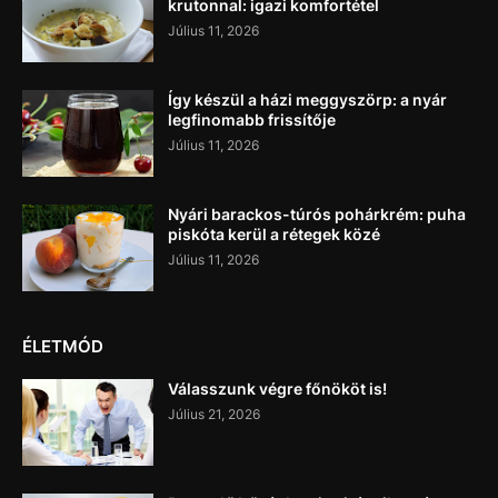
krutonnal: igazi komfortétel
Július 11, 2026
Így készül a házi meggyszörp: a nyár
legfinomabb frissítője
Július 11, 2026
Nyári barackos-túrós pohárkrém: puha
piskóta kerül a rétegek közé
Július 11, 2026
ÉLETMÓD
Válasszunk végre főnököt is!
Július 21, 2026