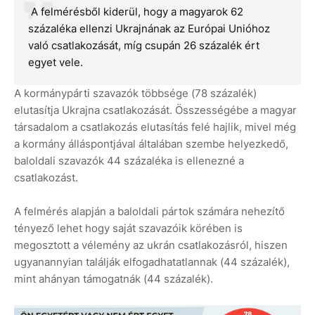
A felmérésből kiderül, hogy a magyarok 62
százaléka ellenzi Ukrajnának az Európai Unióhoz
való csatlakozását, míg csupán 26 százalék ért
egyet vele.
A kormánypárti szavazók többsége (78 százalék)
elutasítja Ukrajna csatlakozását. Összességébe a magyar
társadalom a csatlakozás elutasítás felé hajlik, mivel még
a kormány álláspontjával általában szembe helyezkedő,
baloldali szavazók 44 százaléka is ellenezné a
csatlakozást.
A felmérés alapján a baloldali pártok számára nehezítő
tényező lehet hogy saját szavazóik körében is
megosztott a vélemény az ukrán csatlakozásról, hiszen
ugyanannyian találják elfogadhatatlannak (44 százalék),
mint ahányan támogatnák (44 százalék).