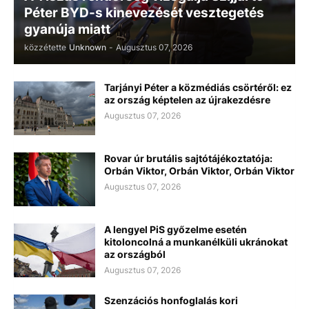
Péter BYD-s kinevezését vesztegetés
gyanúja miatt
közzétette
Unknown
-
Augusztus 07, 2026
Tarjányi Péter a közmédiás csörtéről: ez
az ország képtelen az újrakezdésre
Augusztus 07, 2026
Rovar úr brutális sajtótájékoztatója:
Orbán Viktor, Orbán Viktor, Orbán Viktor
Augusztus 07, 2026
A lengyel PiS győzelme esetén
kitoloncolná a munkanélküli ukránokat
az országból
Augusztus 07, 2026
Szenzációs honfoglalás kori