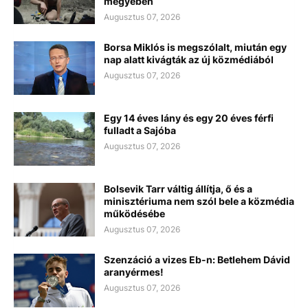
megyében
Augusztus 07, 2026
Borsa Miklós is megszólalt, miután egy
nap alatt kivágták az új közmédiából
Augusztus 07, 2026
Egy 14 éves lány és egy 20 éves férfi
fulladt a Sajóba
Augusztus 07, 2026
Bolsevik Tarr váltig állítja, ő és a
minisztériuma nem szól bele a közmédia
működésébe
Augusztus 07, 2026
Szenzáció a vizes Eb-n: Betlehem Dávid
aranyérmes!
Augusztus 07, 2026