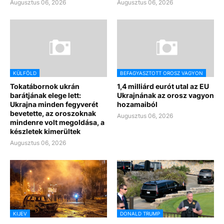
Augusztus 06, 2026
Augusztus 06, 2026
KÜLFÖLD
BEFAGYASZTOTT OROSZ VAGYON
Tokatábornok ukrán
1,4 milliárd eurót utal az EU
barátjának elege lett:
Ukrajnának az orosz vagyon
Ukrajna minden fegyverét
hozamaiból
bevetette, az oroszoknak
Augusztus 06, 2026
mindenre volt megoldása, a
készletek kimerültek
Augusztus 06, 2026
KIJEV
DONALD TRUMP