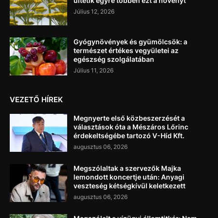
ültetik egyre többen ezt a növényt
Július 12, 2026
Gyógynövények és gyümölcsök: a
természet értékes vegyületei az
egészség szolgálatában
Július 11, 2026
VEZETŐ HÍREK
Megnyerte első közbeszerzését a
választások óta a Mészáros Lőrinc
érdekeltségébe tartozó V-Híd Kft.
augusztus 06, 2026
Megszólaltak a szervezők Majka
lemondott koncertje után: Anyagi
veszteség kétségkívül keletkezett
augusztus 06, 2026