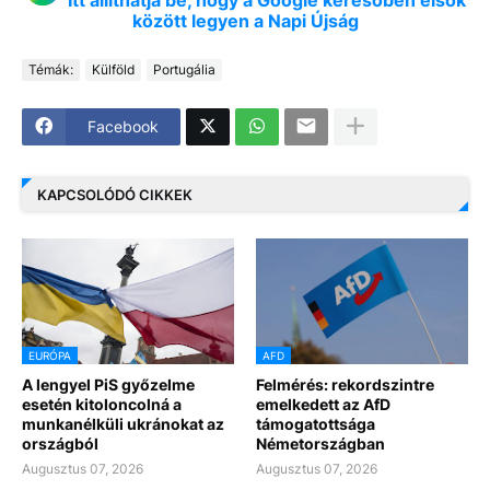
között legyen a Napi Újság
Témák:
Külföld
Portugália
Facebook
KAPCSOLÓDÓ CIKKEK
EURÓPA
AFD
A lengyel PiS győzelme
Felmérés: rekordszintre
esetén kitoloncolná a
emelkedett az AfD
munkanélküli ukránokat az
támogatottsága
országból
Németországban
Augusztus 07, 2026
Augusztus 07, 2026