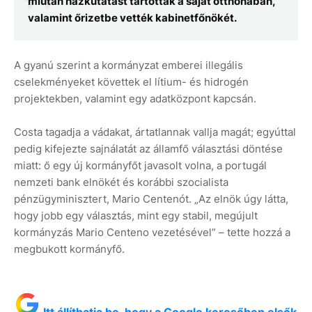
miután házkutatást tartottak a saját otthonában,
valamint őrizetbe vették kabinetfőnökét.
A gyanú szerint a kormányzat emberei illegális
cselekményeket követtek el lítium- és hidrogén
projektekben, valamint egy adatközpont kapcsán.
Costa tagadja a vádakat, ártatlannak vallja magát; egyúttal
pedig kifejezte sajnálatát az államfő választási döntése
miatt: ő egy új kormányfőt javasolt volna, a portugál
nemzeti bank elnökét és korábbi szocialista
pénzügyminisztert, Mario Centenót. „Az elnök úgy látta,
hogy jobb egy választás, mint egy stabil, megújult
kormányzás Mario Centeno vezetésével” – tette hozzá a
megbukott kormányfő.
Itt állíthatja be, hogy a Google keresőben elsők