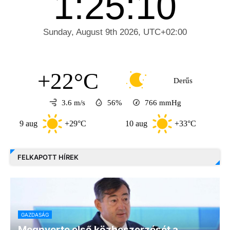
+22°C
Derűs
3.6 m/s
56%
766
mmHg
9 aug
+29°C
10 aug
+33°C
11 au
FELKAPOTT HÍREK
GAZDASÁG
Megnyerte első közbeszerzését a