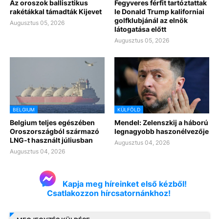
Az oroszok ballisztikus
Fegyveres férfit tartóztattak
rakétákkal támadták Kijevet
le Donald Trump kaliforniai
golfklubjánál az elnök
Augusztus 05, 2026
látogatása előtt
Augusztus 05, 2026
BELGIUM
KÜLFÖLD
Belgium teljes egészében
Mendel: Zelenszkij a háború
Oroszországból származó
legnagyobb haszonélvezője
LNG-t használt júliusban
Augusztus 04, 2026
Augusztus 04, 2026
Kapja meg híreinket első kézből!
Csatlakozzon hírcsatornánkhoz!