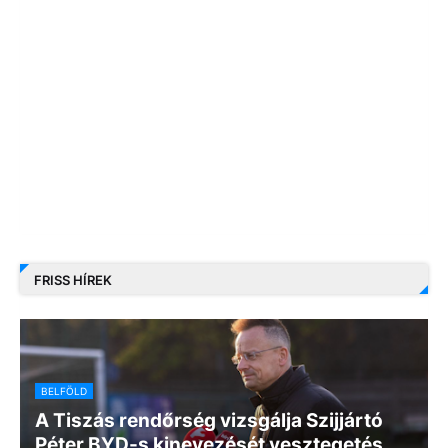
FRISS HÍREK
BELFÖLD
A Tiszás rendőrség vizsgálja Szijjártó
Péter BYD-s kinevezését vesztegetés