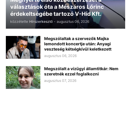
választások óta a Mészáros Lőrinc
érdekeltségébe tartozó V-Híd Kft.
közzétette
Hírszerkesztő
-
augusztus 06, 2026
Megszólaltak a szervezők Majka
lemondott koncertje után: Anyagi
veszteség kétségkívül keletkezett
augusztus 06, 2026
Megszólalt a vízügyi államtitkár: Nem
szeretnék ezzel foglalkozni
augusztus 07, 2026