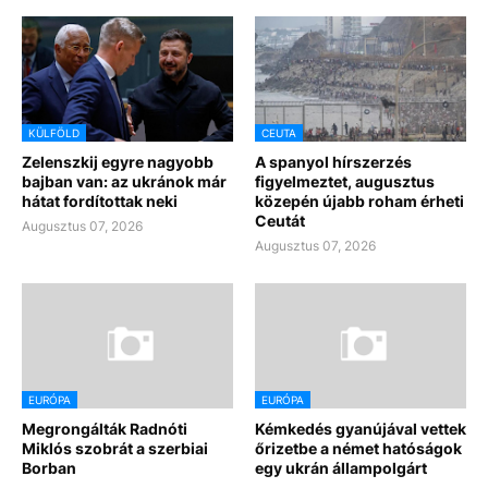
KÜLFÖLD
CEUTA
Zelenszkij egyre nagyobb
A spanyol hírszerzés
bajban van: az ukránok már
figyelmeztet, augusztus
hátat fordítottak neki
közepén újabb roham érheti
Ceutát
Augusztus 07, 2026
Augusztus 07, 2026
EURÓPA
EURÓPA
Megrongálták Radnóti
Kémkedés gyanújával vettek
Miklós szobrát a szerbiai
őrizetbe a német hatóságok
Borban
egy ukrán állampolgárt