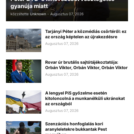
gyanúja miatt
közzétette
Unknown
-
Augusztus 07, 2026
Tarjányi Péter a közmédiás csörtéről: ez
az ország képtelen az újrakezdésre
Augusztus 07, 2026
Rovar úr brutális sajtótájékoztatója:
Orbán Viktor, Orbán Viktor, Orbán Viktor
Augusztus 07, 2026
A lengyel PiS győzelme esetén
kitoloncolná a munkanélküli ukránokat
az országból
Augusztus 07, 2026
Szenzációs honfoglalás kori
aranyleletekre bukkantak Pest