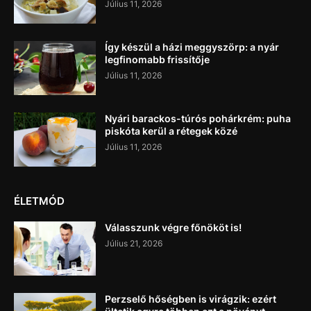
Július 11, 2026
Így készül a házi meggyszörp: a nyár
legfinomabb frissítője
Július 11, 2026
Nyári barackos-túrós pohárkrém: puha
piskóta kerül a rétegek közé
Július 11, 2026
ÉLETMÓD
Válasszunk végre főnököt is!
Július 21, 2026
Perzselő hőségben is virágzik: ezért