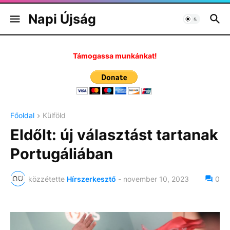
Napi Újság
Támogassa munkánkat!
Főoldal
Külföld
Eldőlt: új választást tartanak
Portugáliában
közzétette
Hírszerkesztő
-
november 10, 2023
0