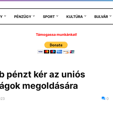
Y
PÉNZÜGY
SPORT
KULTÚRA
BULVÁR
Támogassa munkánkat!
b pénzt kér az uniós
ságok megoldására
023
0