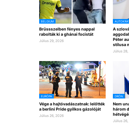
BELGIUM
AUTOKRA
Brüssszelben fényes nappal
A szlov
rabolták ki a ghánai focistát
aggodal
Péter a
Július 29, 2026
stílusa 
Július 28
EURÓPA
DRÓN
Vége a hajtóvadászatnak: lelőtték
Nem una
a berlini Pride gyilkos gázolóját
három dr
hétvégé
Július 26, 2026
Július 26