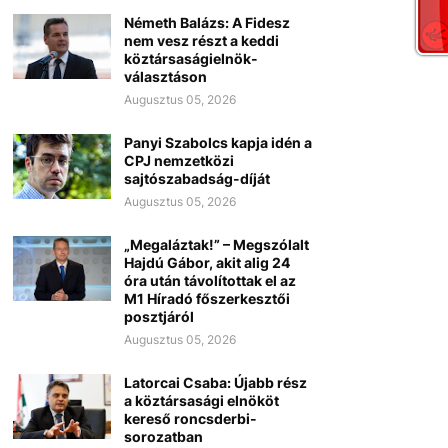
Németh Balázs: A Fidesz
nem vesz részt a keddi
köztársaságielnök-
választáson
Augusztus 05, 2026
Panyi Szabolcs kapja idén a
CPJ nemzetközi
sajtószabadság-díját
Augusztus 05, 2026
„Megaláztak!” – Megszólalt
Hajdú Gábor, akit alig 24
óra után távolítottak el az
M1 Híradó főszerkesztői
posztjáról
Augusztus 05, 2026
Latorcai Csaba: Újabb rész
a köztársasági elnököt
kereső roncsderbi-
sorozatban