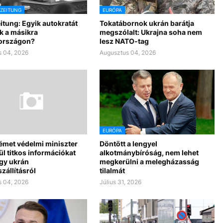
SZEITUNG
EURÓPA
itung: Egyik autokratát
Tokatábornok ukrán barátja
k a másikra
megszólalt: Ukrajna soha nem
országon?
lesz NATO-tag
 04, 2026
Augusztus 04, 2026
EURÓPA
német védelmi miniszter
Döntött a lengyel
ül titkos információkat
alkotmánybíróság, nem lehet
egy ukrán
megkerülni a melegházasság
zállításról
tilalmát
 04, 2026
Július 31, 2026