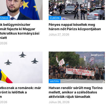
TIZMUS
EURÓPA
ák belügyminiszter
Fényes nappal késeltek meg
mát fejezte ki Magyar
három nőt Párizs központjában
utokratikus kormányzási
Július 27, 2026
miatt
, 2026
ANTIFA
tkoznak a románok: már
Hatvan rendőr sérült meg Torino
ónt is lelőttek a
mellett, amikor a szélsőbalos
n
aktivisták rájuk támadtak
, 2026
Július 26, 2026