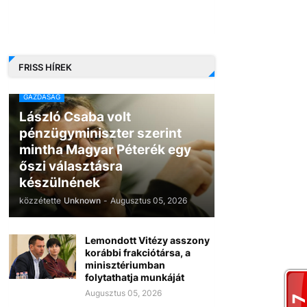
FRISS HÍREK
GAZDASÁG
László Csaba volt
pénzügyminiszter szerint
mintha Magyar Péterék egy
őszi választásra
készülnének
közzétette
Unknown
-
Augusztus 05, 2026
Lemondott Vitézy asszony
korábbi frakciótársa, a
minisztériumban
folytathatja munkáját
Augusztus 05, 2026