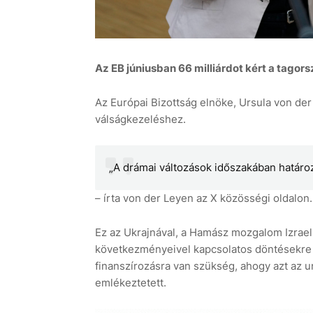
Az EB júniusban 66 milliárdot kért a tagors
Az Európai Bizottság elnöke, Ursula von der 
válságkezeléshez.
„A drámai változások időszakában határo
– írta von der Leyen az X közösségi oldalon.
Ez az Ukrajnával, a Hamász mozgalom Izrael e
következményeivel kapcsolatos döntésekre v
finanszírozásra van szükség, ahogy azt az un
emlékeztetett.