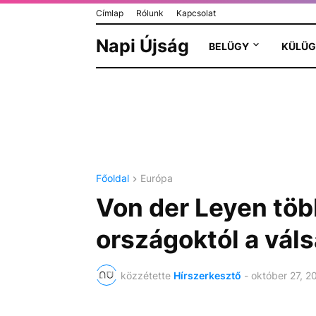
Címlap
Rólunk
Kapcsolat
Napi Újság
BELÜGY
KÜLÜG
Főoldal
Európa
Von der Leyen töb
országoktól a vál
közzétette
Hírszerkesztő
-
október 27, 2