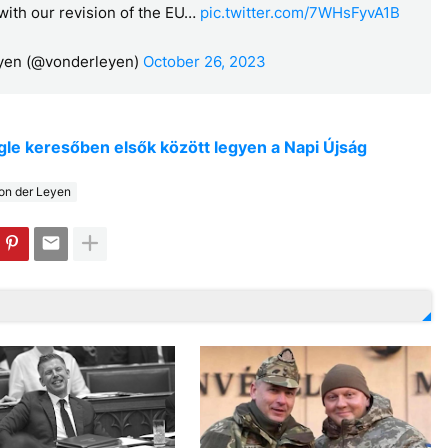
with our revision of the EU…
pic.twitter.com/7WHsFyvA1B
eyen (@vonderleyen)
October 26, 2023
oogle keresőben elsők között legyen a Napi Újság
on der Leyen