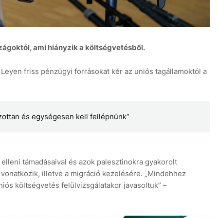
zágoktól, ami hiányzik a költségvetésből.
6 aug
Leyen friss pénzügyi forrásokat kér az uniós tagállamoktól a
zottan és egységesen kell fellépnünk”
lleni támadásaival és azok palesztinokra gyakorolt ​​
onatkozik, illetve a migráció kezelésére. „Mindehhez
iós költségvetés felülvizsgálatakor javasoltuk” –