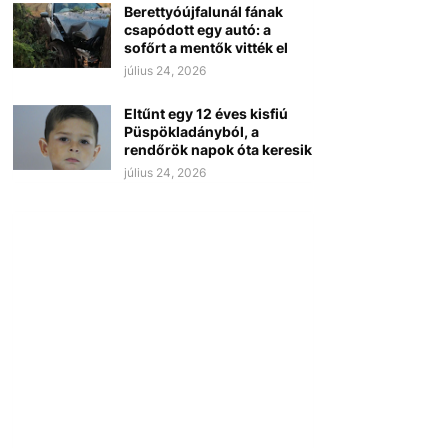
Berettyóújfalunál fának
csapódott egy autó: a
sofőrt a mentők vitték el
július 24, 2026
Eltűnt egy 12 éves kisfiú
Püspökladányból, a
rendőrök napok óta keresik
július 24, 2026