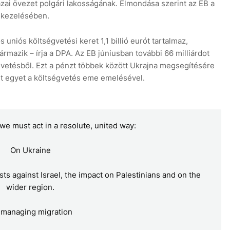
ázai övezet polgári lakosságának. Elmondása szerint az EB a
 kezelésében.
uniós költségvetési keret 1,1 billió eurót tartalmaz,
rmazik – írja a DPA. Az EB júniusban további 66 milliárdot
égvetésből. Ezt a pénzt többek között Ukrajna megsegítésére
t egyet a költségvetés eme emelésével.
we must act in a resolute, united way:
On Ukraine
sts against Israel, the impact on Palestinians and on the
wider region.
 managing migration