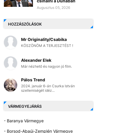
csinálni a Dunában
Augusztus 05, 2026
HOZZÁSZÓLÁSOK
Mr Originality/Csabika
KÖSZÖNÖM A TERJESZTÉST !
Alexander Elek
Már nézhető és nagyon jó film.
Pálos Trend
2024. január 6-án Csurka István
szellemiségét idéz...
VÁRMEGYEJÁRÁS
- Baranya Vármegye
- Borsod-Abaúj-Zemplén Vármegye