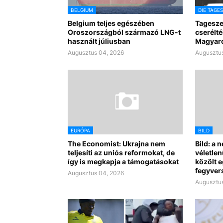
BELGIUM
DIE TAGE
Belgium teljes egészében
Tagesze
Oroszországból származó LNG-t
cserélté
használt júliusban
Magyar
Augusztus 04, 2026
Augusztus
EURÓPA
BILD
The Economist: Ukrajna nem
Bild: a 
teljesíti az uniós reformokat, de
véletlen
így is megkapja a támogatásokat
közölt 
fegyvers
Augusztus 04, 2026
Augusztus