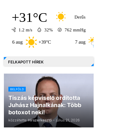
+31°C
Derűs
1.2 m/s
32%
762
mmHg
+39°C
7 aug
+32°C
8 aug
FELKAPOTT HÍREK
BELFÖLD
Tiszás képviselő ordította
Juhász Hajnalkának: Több
botoxot neki!
közzétette
Hírszerkesztő
-
július 21, 2026