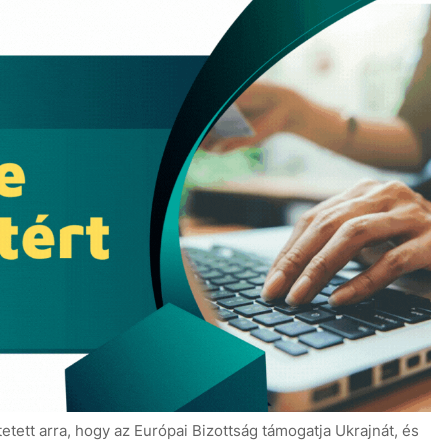
tett arra, hogy az Európai Bizottság támogatja Ukrajnát, és