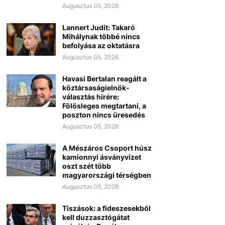
Augusztus 05, 2026
Lannert Judit: Takaró
Mihálynak többé nincs
befolyása az oktatásra
Augusztus 05, 2026
Havasi Bertalan reagált a
köztársaságielnök-
választás hírére:
Fölösleges megtartani, a
poszton nincs üresedés
Augusztus 05, 2026
A Mészáros Csoport húsz
kamionnyi ásványvizet
oszt szét több
magyarországi térségben
Augusztus 05, 2026
Tiszások: a fideszesekből
kell duzzasztógátat