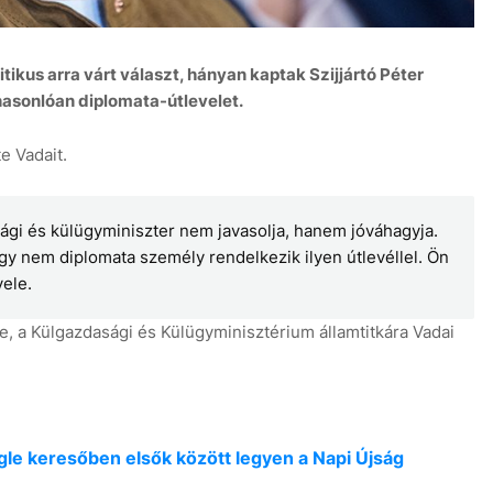
ikus arra várt választ, hányan kaptak Szijjártó Péter
hasonlóan diplomata-útlevelet.
e Vadait.
6 aug
asági és külügyminiszter nem javasolja, hanem jóváhagyja.
y nem diplomata személy rendelkezik ilyen útlevéllel. Ön
ele.
, a Külgazdasági és Külügyminisztérium államtitkára Vadai
oogle keresőben elsők között legyen a Napi Újság