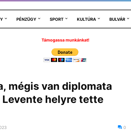
Y
PÉNZÜGY
SPORT
KULTÚRA
BULVÁR
Támogassa munkánkat!
, mégis van diplomata
 Levente helyre tette
2023
0