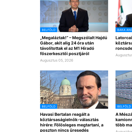
BELFÖLD
BAKA AN
„Megaláztak!” – Megszólalt Hajdú
Latorcai
Gábor, akit alig 24 óra után
köztárs
távolítottak el az M1 Híradó
roncsde
főszerkesztői posztjáról
Augusztus
Augusztus 05, 2026
BELFÖLD
BELFÖLD
Havasi Bertalan reagált a
A Mészá
köztársaságielnök-választás
kamionn
hírére: Fölösleges megtartani, a
több ma
poszton nincs üresedés
Augusztus