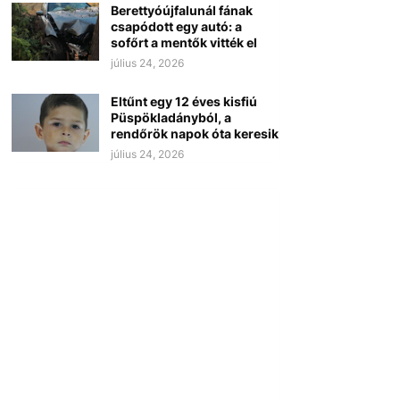
Berettyóújfalunál fának
csapódott egy autó: a
sofőrt a mentők vitték el
július 24, 2026
Eltűnt egy 12 éves kisfiú
Püspökladányból, a
rendőrök napok óta keresik
július 24, 2026