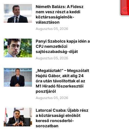
Németh Balázs: A Fidesz
nem vesz részt a keddi
köztársaságielnök-
választáson
Augusztus 05, 2026
Panyi Szabolcs kapja idén a
CPJ nemzetközi
sajtószabadság-díját
Augusztus 05, 2026
„Megaláztak!” – Megszólalt
Hajdú Gábor, akit alig 24
óra után távolítottak el az
M1 Híradó főszerkesztői
posztjáról
Augusztus 05, 2026
Latorcai Csaba: Újabb rész
a köztársasági elnököt
kereső roncsderbi-
sorozatban