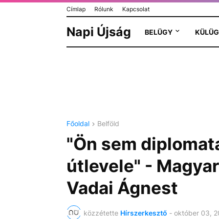
Címlap
Rólunk
Kapcsolat
Napi Újság
BELÜGY
KÜLÜG
Főoldal
Belföld
"Ön sem diplomata
útlevele" - Magyar
Vadai Ágnest
közzétette
Hírszerkesztő
-
október 03, 