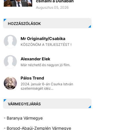
csinálni a Dunában
Augusztus 05, 2026
HOZZÁSZÓLÁSOK
Mr Originality/Csabika
KÖSZÖNÖM A TERJESZTÉST !
Alexander Elek
Már nézhető és nagyon jó film.
Pálos Trend
2024. január 6-án Csurka István
szellemiségét idéz...
VÁRMEGYEJÁRÁS
- Baranya Vármegye
- Borsod-Abaúj-Zemplén Vármegye