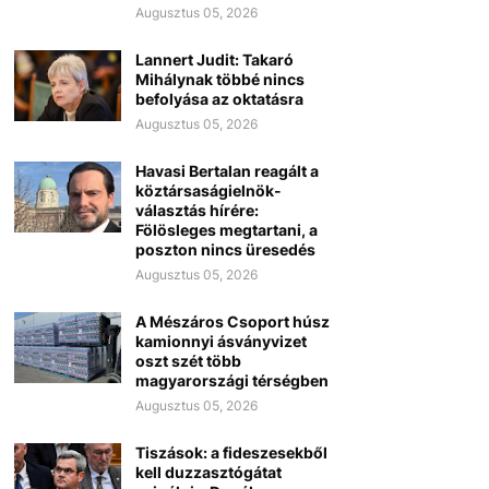
Augusztus 05, 2026
Lannert Judit: Takaró
Mihálynak többé nincs
befolyása az oktatásra
Augusztus 05, 2026
Havasi Bertalan reagált a
köztársaságielnök-
választás hírére:
Fölösleges megtartani, a
poszton nincs üresedés
Augusztus 05, 2026
A Mészáros Csoport húsz
kamionnyi ásványvizet
oszt szét több
magyarországi térségben
Augusztus 05, 2026
Tiszások: a fideszesekből
kell duzzasztógátat