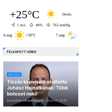
+25°C
Derűs
1 m/s
48%
762
mmHg
+39°C
7 aug
+32°C
8 aug
FELKAPOTT HÍREK
BELFÖLD
Tiszás képviselő ordította
Juhász Hajnalkának: Több
botoxot neki!
közzétette
Hírszerkesztő
-
július 21, 2026