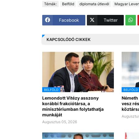
Témák:
Belföld
diplomata útlevél
Magyar Leven
Facebook
Twitter
KAPCSOLÓDÓ CIKKEK
BELFÖLD
BELFÖLD
Lemondott Vitézy asszony
Németh 
korábbi frakciótársa, a
vesz rés
minisztériumban folytathatja
köztárs
munkáját
Augusztus
Augusztus 05, 2026