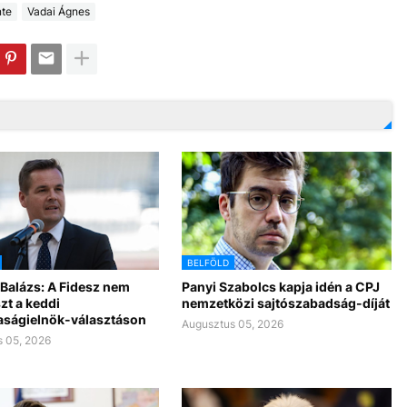
te
Vadai Ágnes
BELFÖLD
Balázs: A Fidesz nem
Panyi Szabolcs kapja idén a CPJ
zt a keddi
nemzetközi sajtószabadság-díját
aságielnök-választáson
Augusztus 05, 2026
 05, 2026