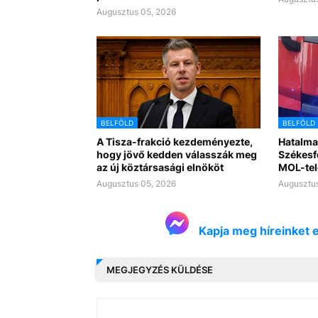
Augusztus 05, 2026
BELFÖLD
BELFÖLD
A Tisza-frakció kezdeményezte,
Hatalma
hogy jövő kedden válasszák meg
Székesf
az új köztársasági elnököt
MOL-tel
Augusztus 05, 2026
Augusztus
Kapja meg híreinket 
MEGJEGYZÉS KÜLDÉSE