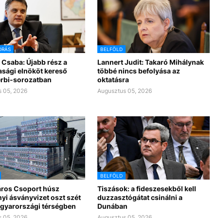
DRÁS
BELFÖLD
 Csaba: Újabb rész a
Lannert Judit: Takaró Mihálynak
asági elnököt kereső
többé nincs befolyása az
rbi-sorozatban
oktatásra
 05, 2026
Augusztus 05, 2026
BELFÖLD
ros Csoport húsz
Tiszások: a fideszesekből kell
yi ásványvizet oszt szét
duzzasztógátat csinálni a
gyarországi térségben
Dunában
 05, 2026
Augusztus 05, 2026