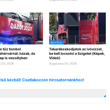
BELFÖLD
s tűz tombol
Takarékoskodjatok az ivóvízzel,
ehérvárnál: házak, és
be kell locsolni a Szigetet (Képek,
ep is veszélyben
Videó)
 05, 2026
Augusztus 05, 2026
első kézből! Csatlakozzon hírcsatornánkhoz!