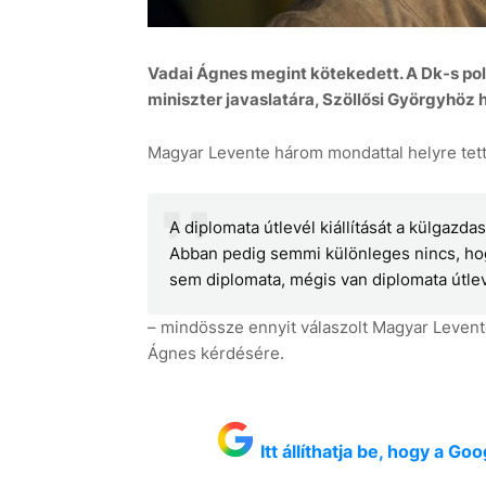
Vadai Ágnes megint kötekedett. A Dk-s polit
miniszter javaslatára, Szöllősi Györgyhöz 
Magyar Levente három mondattal helyre tett
A diplomata útlevél kiállítását a külgazd
Abban pedig semmi különleges nincs, hog
sem diplomata, mégis van diplomata útlev
– mindössze ennyit válaszolt Magyar Levente
Ágnes kérdésére.
Itt állíthatja be, hogy a G