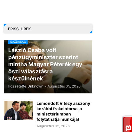
FRISS HÍREK
GAZDASÁG
László Csaba volt
pénzügyminiszter szerint
mintha Magyar Péterék egy
őszi választásra
készülnének
közzétette
Unknown
-
Augusztus 05, 2026
Lemondott Vitézy asszony
korábbi frakciótársa, a
minisztériumban
folytathatja munkáját
Augusztus 05, 2026