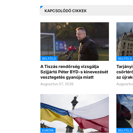
KAPCSOLÓDÓ CIKKEK
BELFÖLD
BELFÖLD
A Tiszás rendőrség vizsgálja
Tarjányi
Szijjártó Péter BYD-s kinevezését
csörtérő
vesztegetés gyanúja miatt
az újra
Augusztus 07, 2026
Augusztus
EURÓPA
BELFÖLD