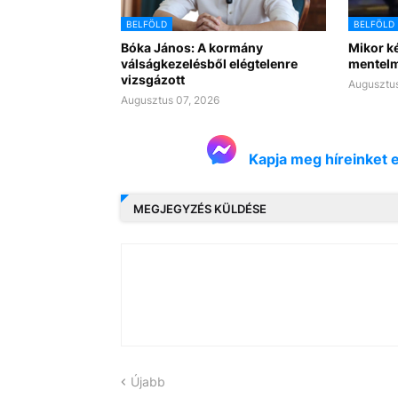
BELFÖLD
BELFÖLD
Bóka János: A kormány
Mikor ké
válságkezelésből elégtelenre
mentelm
vizsgázott
Augusztus
Augusztus 07, 2026
Kapja meg híreinket 
MEGJEGYZÉS KÜLDÉSE
Újabb