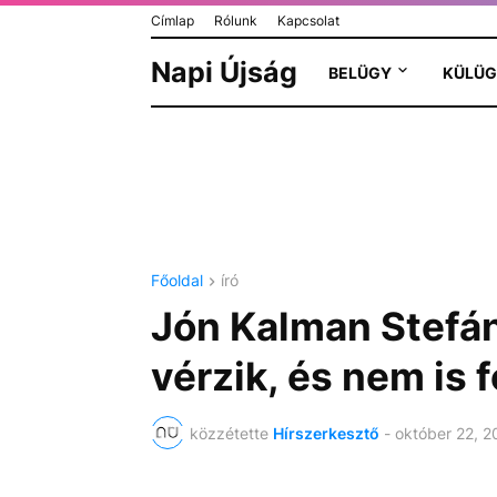
Címlap
Rólunk
Kapcsolat
Napi Újság
BELÜGY
KÜLÜG
Főoldal
író
Jón Kalman Stefá
vérzik, és nem is f
közzétette
Hírszerkesztő
-
október 22, 2