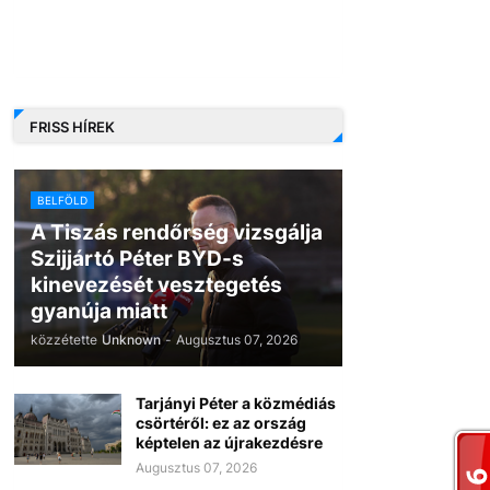
FRISS HÍREK
BELFÖLD
A Tiszás rendőrség vizsgálja
Szijjártó Péter BYD-s
kinevezését vesztegetés
gyanúja miatt
közzétette
Unknown
-
Augusztus 07, 2026
Tarjányi Péter a közmédiás
csörtéről: ez az ország
képtelen az újrakezdésre
Augusztus 07, 2026