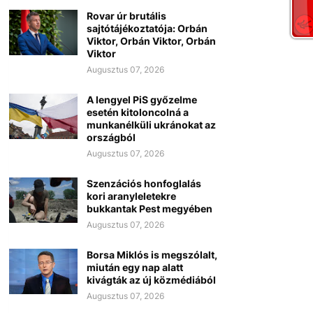
Rovar úr brutális
sajtótájékoztatója: Orbán
Viktor, Orbán Viktor, Orbán
Viktor
Augusztus 07, 2026
A lengyel PiS győzelme
esetén kitoloncolná a
munkanélküli ukránokat az
országból
Augusztus 07, 2026
Szenzációs honfoglalás
kori aranyleletekre
bukkantak Pest megyében
Augusztus 07, 2026
Borsa Miklós is megszólalt,
miután egy nap alatt
kivágták az új közmédiából
Augusztus 07, 2026