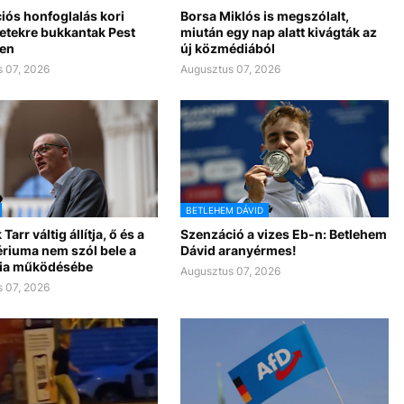
iós honfoglalás kori
Borsa Miklós is megszólalt,
letekre bukkantak Pest
miután egy nap alatt kivágták az
en
új közmédiából
 07, 2026
Augusztus 07, 2026
BETLEHEM DÁVID
Tarr váltig állítja, ő és a
Szenzáció a vizes Eb-n: Betlehem
ériuma nem szól bele a
Dávid aranyérmes!
ia működésébe
Augusztus 07, 2026
 07, 2026