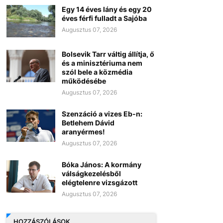
Egy 14 éves lány és egy 20
éves férfi fulladt a Sajóba
Augusztus 07, 2026
Bolsevik Tarr váltig állítja, ő
és a minisztériuma nem
szól bele a közmédia
működésébe
Augusztus 07, 2026
Szenzáció a vizes Eb-n:
Betlehem Dávid
aranyérmes!
Augusztus 07, 2026
Bóka János: A kormány
válságkezelésből
elégtelenre vizsgázott
Augusztus 07, 2026
HOZZÁSZÓLÁSOK