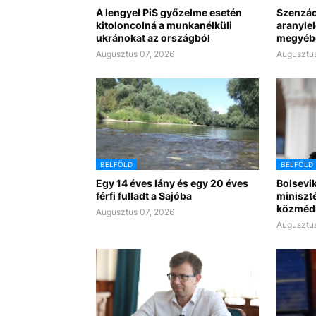
A lengyel PiS győzelme esetén
Szenzác
kitoloncolná a munkanélküli
aranyle
ukránokat az országból
megyéb
Augusztus 07, 2026
Augusztus
BELFÖLD
BELFÖLD
Egy 14 éves lány és egy 20 éves
Bolsevik 
férfi fulladt a Sajóba
miniszt
közméd
Augusztus 07, 2026
Augusztus