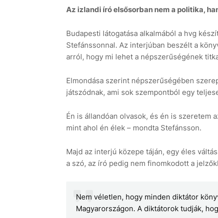
Az izlandi író elsősorban nem a politika, h
Budapesti látogatása alkalmából a hvg készíte
Stefánssonnal. Az interjúban beszélt a kön
arról, hogy mi lehet a népszerűségének titka
Elmondása szerint népszerűségében szerepet
játszódnak, ami sok szempontból egy teljese
Én is állandóan olvasok, és én is szeretem 
mint ahol én élek – mondta Stefánsson.
Majd az interjú közepe táján, egy éles váltá
a szó, az író pedig nem finomkodott a jelzők
Nem véletlen, hogy minden diktátor könyve
Magyarországon. A diktátorok tudják, ho