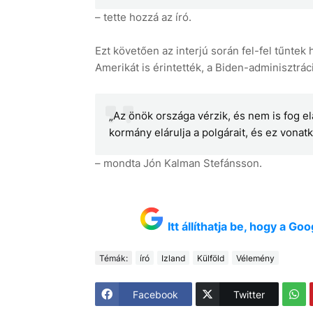
– tette hozzá az író.
Ezt követően az interjú során fel-fel tűntek
Amerikát is érintették, a Biden-adminisztráci
„Az önök országa vérzik, és nem is fog el
kormány elárulja a polgárait, és ez vonat
– mondta Jón Kalman Stefánsson.
Itt állíthatja be, hogy a G
Témák:
író
Izland
Külföld
Vélemény
Facebook
Twitter