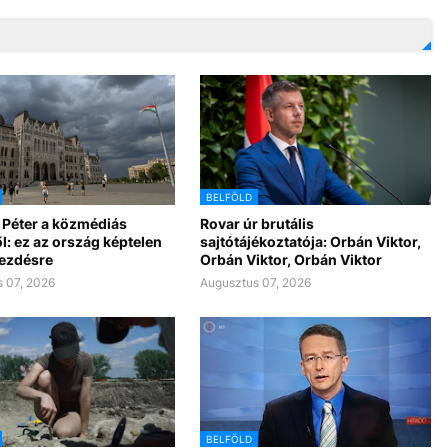
BELFÖLD
 Péter a közmédiás
Rovar úr brutális
l: ez az ország képtelen
sajtótájékoztatója: Orbán Viktor,
kezdésre
Orbán Viktor, Orbán Viktor
 07, 2026
Augusztus 07, 2026
BELFÖLD