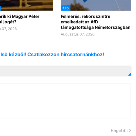
AFD
rik ki Magyar Péter
Felmérés: rekordszintre
i jogát?
emelkedett az AfD
támogatottsága Németországban
 07, 2026
Augusztus 07, 2026
első kézből! Csatlakozzon hírcsatornánkhoz!
Régebbi