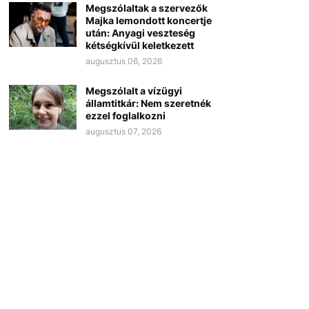
Megszólaltak a szervezők
Majka lemondott koncertje
után: Anyagi veszteség
kétségkívül keletkezett
augusztus 06, 2026
Megszólalt a vízügyi
államtitkár: Nem szeretnék
ezzel foglalkozni
augusztus 07, 2026