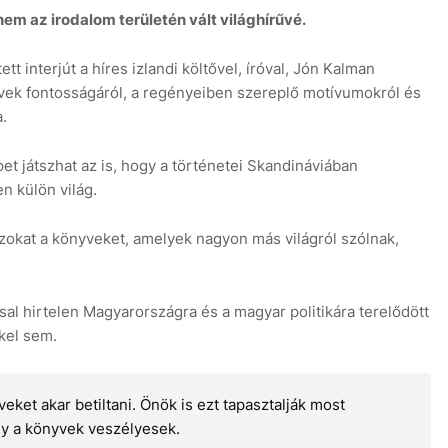
anem az irodalom területén vált világhírűvé.
tt interjút a híres izlandi költővel, íróval, Jón Kalman
yvek fontosságáról, a regényeiben szereplő motívumokról és
.
 játszhat az is, hogy a történetei Skandináviában
n külön világ.
azokat a könyveket, amelyek nagyon más világról szólnak,
ssal hirtelen Magyarországra és a magyar politikára terelődött
kel sem.
ket akar betiltani. Önök is ezt tapasztalják most
gy a könyvek veszélyesek.