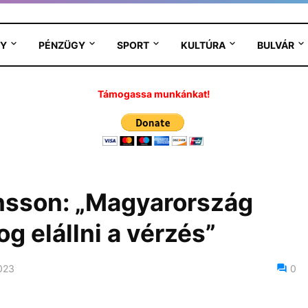
Y
PÉNZÜGY
SPORT
KULTÚRA
BULVÁR
Támogassa munkánkat!
nsson: „Magyarország
og elállni a vérzés”
023
0