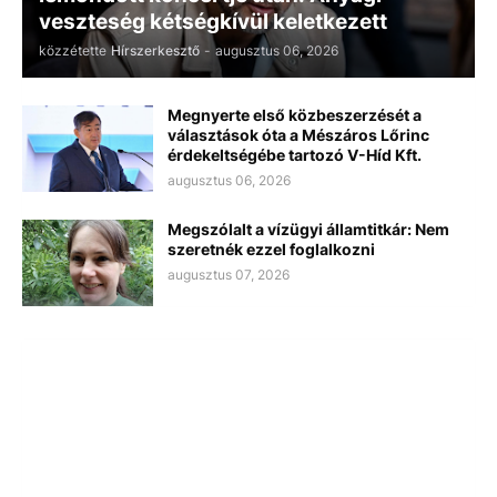
veszteség kétségkívül keletkezett
közzétette
Hírszerkesztő
-
augusztus 06, 2026
Megnyerte első közbeszerzését a
választások óta a Mészáros Lőrinc
érdekeltségébe tartozó V-Híd Kft.
augusztus 06, 2026
Megszólalt a vízügyi államtitkár: Nem
szeretnék ezzel foglalkozni
augusztus 07, 2026