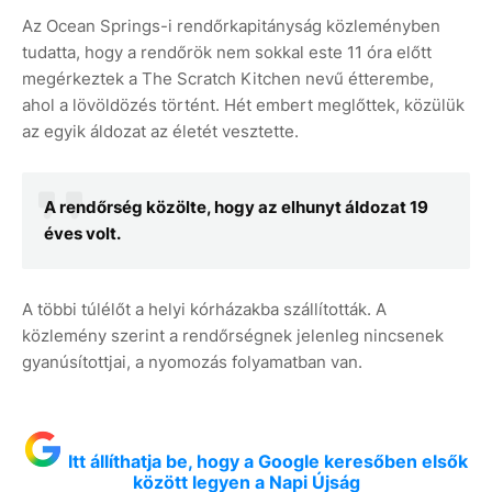
Az Ocean Springs-i rendőrkapitányság közleményben
tudatta, hogy a rendőrök nem sokkal este 11 óra előtt
megérkeztek a The Scratch Kitchen nevű étterembe,
ahol a lövöldözés történt. Hét embert meglőttek, közülük
az egyik áldozat az életét vesztette.
A rendőrség közölte, hogy az elhunyt áldozat 19
éves volt.
A többi túlélőt a helyi kórházakba szállították. A
közlemény szerint a rendőrségnek jelenleg nincsenek
gyanúsítottjai, a nyomozás folyamatban van.
Itt állíthatja be, hogy a Google keresőben elsők
között legyen a Napi Újság