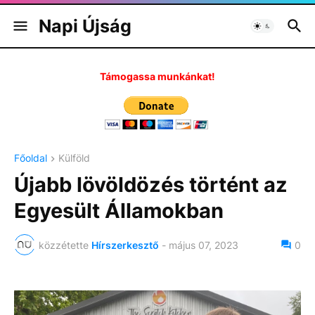
Napi Újság
Támogassa munkánkat!
Főoldal
Külföld
Újabb lövöldözés történt az
Egyesült Államokban
közzétette
Hírszerkesztő
-
május 07, 2023
0