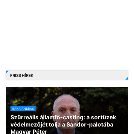
FRISS HÍREK
BAKA ANDRÁS
Szürreális államfő-casting: a sortüzek
védelmezőjét tolja a Sándor-palotába
Magyar Péter