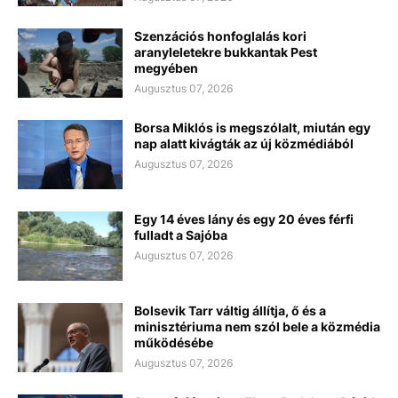
Szenzációs honfoglalás kori
aranyleletekre bukkantak Pest
megyében
Augusztus 07, 2026
Borsa Miklós is megszólalt, miután egy
nap alatt kivágták az új közmédiából
Augusztus 07, 2026
Egy 14 éves lány és egy 20 éves férfi
fulladt a Sajóba
Augusztus 07, 2026
Bolsevik Tarr váltig állítja, ő és a
minisztériuma nem szól bele a közmédia
működésébe
Augusztus 07, 2026