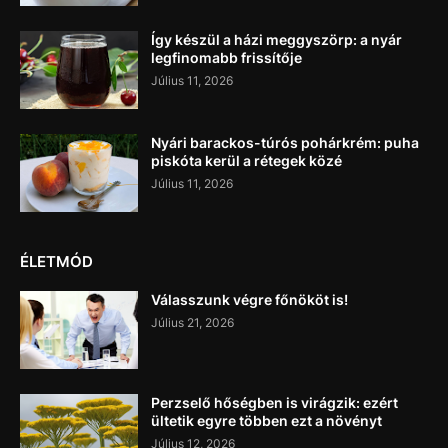
Így készül a házi meggyszörp: a nyár
legfinomabb frissítője
Július 11, 2026
Nyári barackos-túrós pohárkrém: puha
piskóta kerül a rétegek közé
Július 11, 2026
ÉLETMÓD
Válasszunk végre főnököt is!
Július 21, 2026
Perzselő hőségben is virágzik: ezért
ültetik egyre többen ezt a növényt
Július 12, 2026