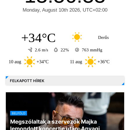
+34°C
Derűs
2.6 m/s
22%
763
mmHg
0 aug
+34°C
11 aug
+36°C
12 au
FELKAPOTT HÍREK
BELFÖLD
Megszólaltak a szervezők Majka
lemondott koncertje után: Anyagi