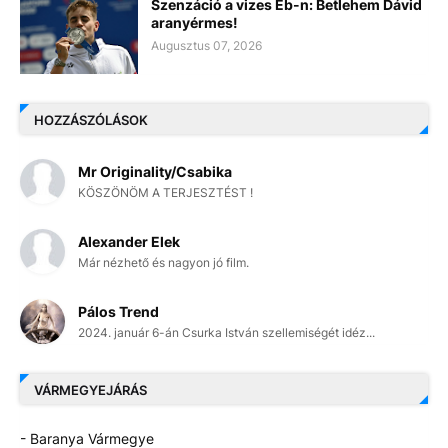
Szenzáció a vizes Eb-n: Betlehem Dávid
aranyérmes!
Augusztus 07, 2026
HOZZÁSZÓLÁSOK
Mr Originality/Csabika
KÖSZÖNÖM A TERJESZTÉST !
Alexander Elek
Már nézhető és nagyon jó film.
Pálos Trend
2024. január 6-án Csurka István szellemiségét idéz...
VÁRMEGYEJÁRÁS
- Baranya Vármegye