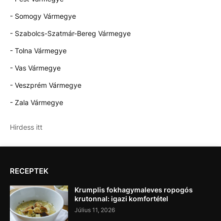
- Somogy Vármegye
- Szabolcs-Szatmár-Bereg Vármegye
- Tolna Vármegye
- Vas Vármegye
- Veszprém Vármegye
- Zala Vármegye
Hirdess itt
RECEPTEK
Krumplis fokhagymaleves ropogós
krutonnal: igazi komfortétel
Július 11, 2026