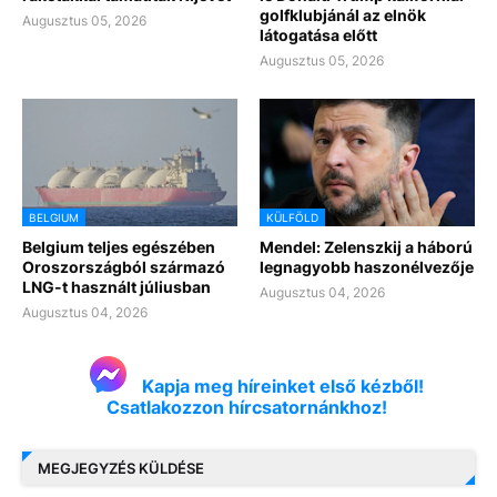
golfklubjánál az elnök
Augusztus 05, 2026
látogatása előtt
Augusztus 05, 2026
BELGIUM
KÜLFÖLD
Belgium teljes egészében
Mendel: Zelenszkij a háború
Oroszországból származó
legnagyobb haszonélvezője
LNG-t használt júliusban
Augusztus 04, 2026
Augusztus 04, 2026
Kapja meg híreinket első kézből!
Csatlakozzon hírcsatornánkhoz!
MEGJEGYZÉS KÜLDÉSE