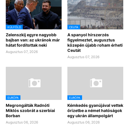
KÜLFÖLD
CEUTA
Zelenszkij egyre nagyobb
A spanyol hírszerzés
bajban van: az ukránok már
figyelmeztet, augusztus
hátat fordítottak neki
közepén újabb roham érheti
Ceutát
Augusztus 07, 2026
Augusztus 07, 2026
EURÓPA
EURÓPA
Megrongálták Radnóti
Kémkedés gyanújával vettek
Miklós szobrát a szerbiai
őrizetbe a német hatóságok
Borban
egy ukrán állampolgárt
Augusztus 06, 2026
Augusztus 06, 2026