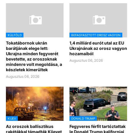
KÜLFÖLD
BEFAGYASZTOTT OROSZ VAGYON
Tokatábornok ukrán
1,4 milliárd eurót utal az EU
barátjának elege lett:
Ukrajnának az orosz vagyon
Ukrajna minden fegyverét
hozamaiból
bevetette, az oroszoknak
Augusztus 06, 2026
mindenre volt megoldása, a
készletek kimerültek
Augusztus 06, 2026
KIJEV
DONALD TRUMP
Az oroszok ballisztikus
Fegyveres férfit tartóztattak
rakétákkal támadták Kijevet
le Donald Trump kaliforniai