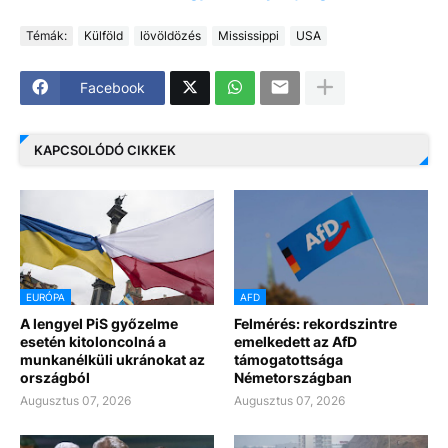
Témák:
Külföld
lövöldözés
Mississippi
USA
Facebook
KAPCSOLÓDÓ CIKKEK
EURÓPA
AFD
A lengyel PiS győzelme
Felmérés: rekordszintre
esetén kitoloncolná a
emelkedett az AfD
munkanélküli ukránokat az
támogatottsága
országból
Németországban
Augusztus 07, 2026
Augusztus 07, 2026