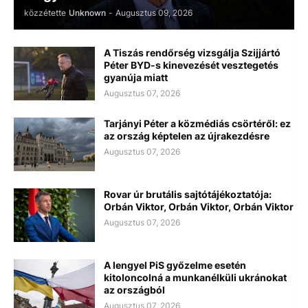
közzétette
Unknown
-
Augusztus 09, 2026
A Tiszás rendőrség vizsgálja Szijjártó
Péter BYD-s kinevezését vesztegetés
gyanúja miatt
Augusztus 07, 2026
Tarjányi Péter a közmédiás csörtéről: ez
az ország képtelen az újrakezdésre
Augusztus 07, 2026
Rovar úr brutális sajtótájékoztatója:
Orbán Viktor, Orbán Viktor, Orbán Viktor
Augusztus 07, 2026
A lengyel PiS győzelme esetén
kitoloncolná a munkanélküli ukránokat
az országból
Augusztus 07, 2026