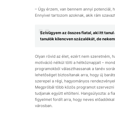
– Úgy érzem, van bennem annyi potenciál, ho
Ennyivel tartozom azoknak, akik rám szavazt
Szívügyem az összes fiatal, aki itt tanul
tanulók kilencven százalékát, de nekem
Olyan rövid az élet, ezért nem szeretném, ha 
motiváció nélkül tölti a hétköznapjait – mond
programokból választhassanak a tanév során
lehetőséget biztosítanak arra, hogy új baráts
szerepel a régi, hagyományos rendezvények 
Megpróbál több közös programot szervezni a
tudjanak együtt eltölteni. Hangsúlyozta: a f
figyelmet fordít arra, hogy neves előadókka
városban.