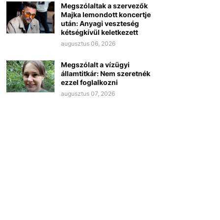
Megszólaltak a szervezők
Majka lemondott koncertje
után: Anyagi veszteség
kétségkívül keletkezett
augusztus 06, 2026
Megszólalt a vízügyi
államtitkár: Nem szeretnék
ezzel foglalkozni
augusztus 07, 2026