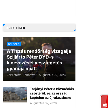
FRISS HÍREK
BELFÖLD
A Tiszás rendőrség vizsgálja
Szijjártó Péter BYD-s
kinevezését vesztegetés
gyanúja miatt
közzétette
Unknown
-
Augusztus 07, 2026
Tarjányi Péter a közmédiás
csörtéről: ez az ország
képtelen az újrakezdésre
Augusztus 07, 2026