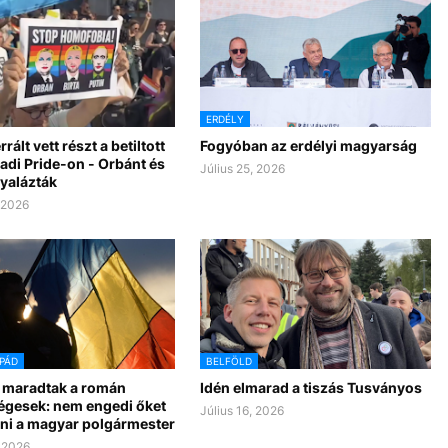
ERDÉLY
rált vett részt a betiltott
Fogyóban az erdélyi magyarság
adi Pride-on - Orbánt és
Július 25, 2026
yalázták
, 2026
PÁD
BELFÖLD
maradtak a román
Idén elmarad a tiszás Tusványos
égesek: nem engedi őket
Július 16, 2026
lni a magyar polgármester
, 2026