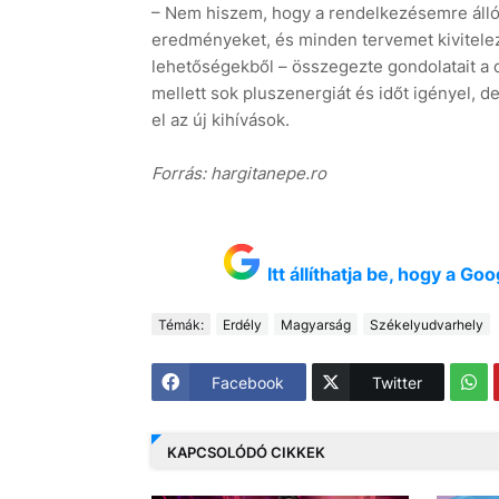
– Nem hiszem, hogy a rendelkezésemre álló e
eredményeket, és minden tervemet kivitele
lehetőségekből – összegezte gondolatait a d
mellett sok pluszenergiát és időt igényel, de 
el az új kihívások.
Forrás: hargitanepe.ro
Itt állíthatja be, hogy a G
Témák:
Erdély
Magyarság
Székelyudvarhely
Facebook
Twitter
KAPCSOLÓDÓ CIKKEK