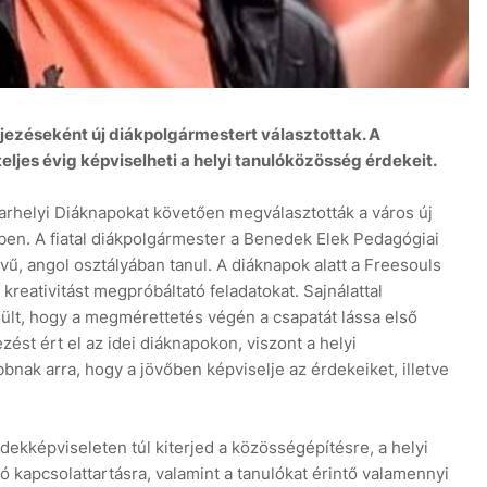
ezéseként új diákpolgármestert választottak. A
8
eljes évig képviselheti a helyi tanulóközösség érdekeit.
arhelyi Diáknapokat követően megválasztották a város új
en. A fiatal diákpolgármester a Benedek Elek Pedagógiai
, angol osztályában tanul. A diáknapok alatt a Freesouls
kreativitást megpróbáltató feladatokat. Sajnálattal
jesült, hogy a megmérettetés végén a csapatát lássa első
zést ért el az idei diáknapokon, viszont a helyi
bnak arra, hogy a jövőben képviselje az érdekeiket, illetve
ekképviseleten túl kiterjed a közösségépítésre, a helyi
ó kapcsolattartásra, valamint a tanulókat érintő valamennyi