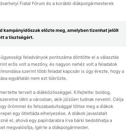
dvarhelyi Fiatal Fórum és a korábbi diákpolgármesterek
d kampányidőszak előzte meg, amelyben tizenhat jelölt
tt a tisztségért.
 ügyességi feladványok pontszáma döntötte el a választás
int erős volt a mezőny, és nagyon nehéz volt a feladatok
Elmondása szerint több feladat kapcsán is úgy érezte, hogy a
ozása egyáltalán nem ezt tükrözte.
ertette terveit a diákközösséggel. Kifejtette: boldog,
zeretne látni a városban, akik jóízűen tudnak nevetni. Célja
hogy örömmel és felszabadultsággal töltse meg a diákok
repel egy ötletláda elhelyezése. A diákok javaslatait
zné el, ahová egy papírdarabra írva bárki bedobhatja a
eket megvalósítja, ígérte a diákpolgármester.