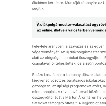
általános kérdésre. Munkáját többnyire az U
segítik.
A diákpolgármester-választást egy rövi
az online, illetve a valós térben versenge
Fele-fele arányban, a szavazás és az egyéni
végeredményét. Az új diákpolgármester szer
alatt az elégséges pontokat összegyűjteni. 
csapatával jól teljesítettek, de a zsűri pont
Balázs László már a kampányidőszak alatt ism
kiegyensúlyozott és barátságos iskolásokat s
gazdagítani az ifjúsági programokat azért, 
mindennapjait. A rövid távú tervei között sze
összegyűjtő ládát a Márton Áron téren helye
fiatalokat támogató ötleteit. A legjobb ötlet