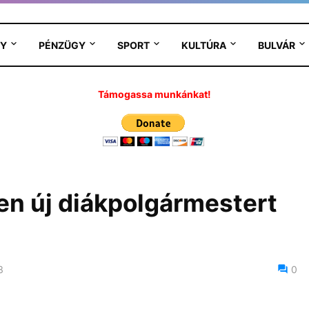
Y
PÉNZÜGY
SPORT
KULTÚRA
BULVÁR
Támogassa munkánkat!
n új diákpolgármestert
3
0