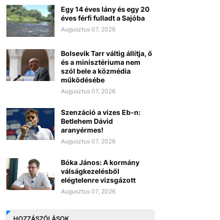
Egy 14 éves lány és egy 20
éves férfi fulladt a Sajóba
Augusztus 07, 2026
Bolsevik Tarr váltig állítja, ő
és a minisztériuma nem
szól bele a közmédia
működésébe
Augusztus 07, 2026
Szenzáció a vizes Eb-n:
Betlehem Dávid
aranyérmes!
Augusztus 07, 2026
Bóka János: A kormány
válságkezelésből
elégtelenre vizsgázott
Augusztus 07, 2026
HOZZÁSZÓLÁSOK