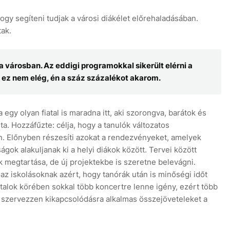
gy segíteni tudjak a városi diákélet előrehaladásában.
ak.
 a városban. Az eddigi programokkal sikerült elérni a
 ez nem elég, én a száz százalékot akarom.
egy olyan fiatal is maradna itt, aki szorongva, barátok és
ta. Hozzáfűzte: célja, hogy a tanulók változatos
. Előnyben részesíti azokat a rendezvényeket, amelyek
ágok alakuljanak ki a helyi diákok között. Tervei között
megtartása, de új projektekbe is szeretne belevágni.
z iskolásoknak azért, hogy tanórák után is minőségi időt
iatalok körében sokkal több koncertre lenne igény, ezért több
l szervezzen kikapcsolódásra alkalmas összejöveteleket a