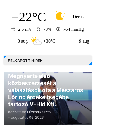
+22°C
Derűs
2.5 m/s
73%
764
mmHg
 aug
+30°C
9 aug
+30°C
10 aug
FELKAPOTT HÍREK
GAZDASÁG
Megnyerte első
közbeszerzését a
választások óta a Mészáros
Lőrinc érdekeltségébe
tartozó V-Híd Kft.
közzétette
Hírszerkesztő
-
augusztus 06, 2026