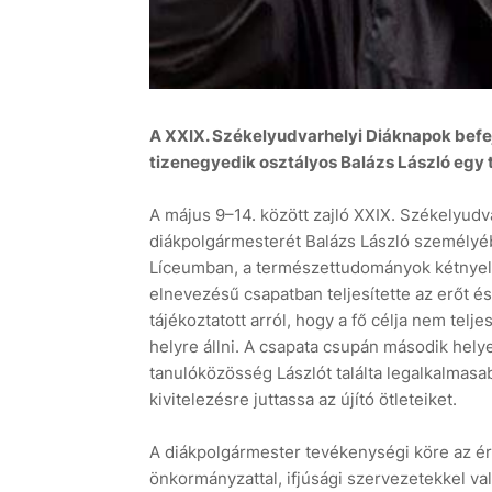
A XXIX. Székelyudvarhelyi Diáknapok befej
tizenegyedik osztályos Balázs László egy t
A május 9–14. között zajló XXIX. Székelyudv
diákpolgármesterét Balázs László személyéb
Líceumban, a természettudományok kétnyelvű
elnevezésű csapatban teljesítette az erőt és 
tájékoztatott arról, hogy a fő célja nem tel
helyre állni. A csapata csupán második helye
tanulóközösség Lászlót találta legalkalmasab
kivitelezésre juttassa az újító ötleteiket.
A diákpolgármester tevékenységi köre az érd
önkormányzattal, ifjúsági szervezetekkel val