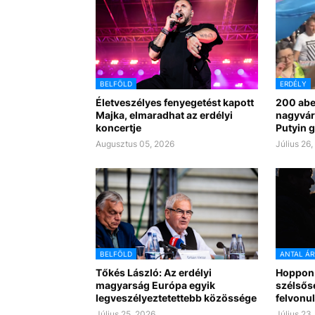
BELFÖLD
ERDÉLY
Életveszélyes fenyegetést kapott
200 aber
Majka, elmaradhat az erdélyi
nagyvár
koncertje
Putyin g
Augusztus 05, 2026
Július 26
BELFÖLD
ANTAL ÁR
Tőkés László: Az erdélyi
Hoppon 
magyarság Európa egyik
szélsős
legveszélyeztetettebb közössége
felvonu
Július 25, 2026
Július 23