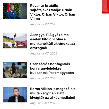
Rovar úr brutális
sajtótájékoztatója: Orbán
Viktor, Orbán Viktor, Orbán
Viktor
Augusztus 07, 2026
A lengyel PiS győzelme
esetén kitoloncolná a
munkanélküli ukránokat az
országból
Augusztus 07, 2026
Szenzációs honfoglalás
kori aranyleletekre
bukkantak Pest megyében
Augusztus 07, 2026
Borsa Miklós is megszólalt,
miután egy nap alatt
kivágták az új közmédiából
Augusztus 07, 2026