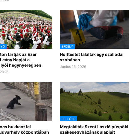
LYÓ
ERDÉLY
on tartják az Ezer
Holttestet találtak egy szállodai
Leány Napját a
szobában
lyói hegynyeregben
Június 15, 2026
 2026
BELFÖLD
cs bukkant fel
Megtalálták Szent László püspöki
udvarhely központjában
székesegyházának alapjait