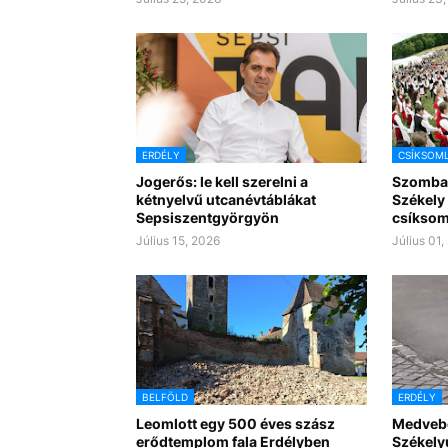
ERDÉLY
CSÍKSOM
Jogerős: le kell szerelni a
Szombat
kétnyelvű utcanévtáblákat
Székely 
Sepsiszentgyörgyön
csíksom
Július 15, 2026
Július 01,
BELFÖLD
ERDÉLY
Leomlott egy 500 éves szász
Medvebo
erődtemplom fala Erdélyben
Székely