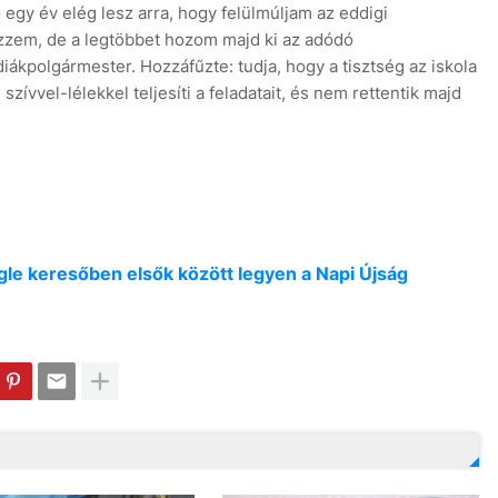
gy év elég lesz arra, hogy felülmúljam az eddigi
zzem, de a legtöbbet hozom majd ki az adódó
iákpolgármester. Hozzáfűzte: tudja, hogy a tisztség az iskola
szívvel-lélekkel teljesíti a feladatait, és nem rettentik majd
oogle keresőben elsők között legyen a Napi Újság