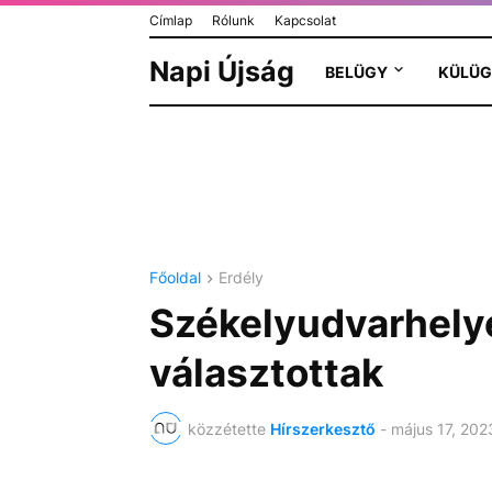
Címlap
Rólunk
Kapcsolat
Napi Újság
BELÜGY
KÜLÜG
Főoldal
Erdély
Székelyudvarhelye
választottak
közzétette
Hírszerkesztő
-
május 17, 202