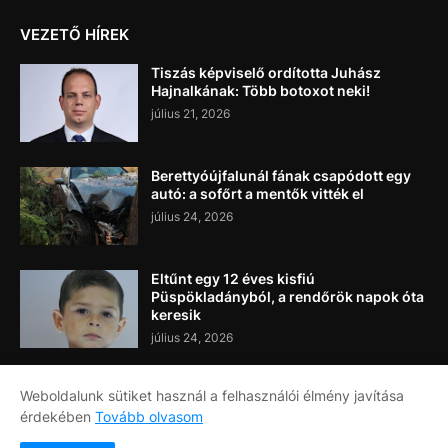
VEZETŐ HÍREK
Tiszás képviselő ordította Juhász
Hajnalkának: Több botoxot neki!
július 21, 2026
Berettyóújfalunál fának csapódott egy
autó: a sofőrt a mentők vitték el
július 24, 2026
Eltűnt egy 12 éves kisfiú
Püspökladányból, a rendőrök napok óta
keresik
július 24, 2026
Weboldalunk sütiket használ a felhasználói élmény javítása
érdekében
Tovább olvasom
Címlap
Rólunk
Kapcsolat