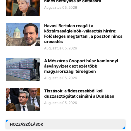
nincs befolyása az oktatásra
Augusztus 05, 2026
Havasi Bertalan reagált a
köztársaságielnök-választás hírére:
Fölösleges megtartani, a poszton nincs
üresedés
Augusztus 05, 2026
A Mészáros Csoport húsz kamionnyi
ásványvizet oszt szét több
magyarországi térségben
Augusztus 05, 2026
Tiszások: a fideszesekből kell
duzzasztógátat csinálni a Dunában
Augusztus 05, 2026
HOZZÁSZÓLÁSOK