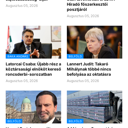
Híradó főszerkesztői
Augusztus 05, 2026
posztjáról
Augusztus 05, 2026
BAKA ANDRÁS
BELFÖLD
Latorcai Csaba: Újabb rész a
Lannert Judit: Takaró
köztársasági elnököt kereső
Mihálynak többé nincs
roncsderbi-sorozatban
befolyása az oktatásra
Augusztus 05, 2026
Augusztus 05, 2026
BELFÖLD
BELFÖLD