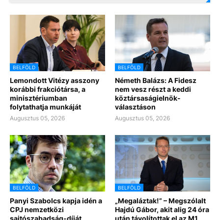
BELFÖLD
BELFÖLD
Lemondott Vitézy asszony
Németh Balázs: A Fidesz
korábbi frakciótársa, a
nem vesz részt a keddi
minisztériumban
köztársaságielnök-
folytathatja munkáját
választáson
Augusztus 05, 2026
Augusztus 05, 2026
BELFÖLD
BELFÖLD
Panyi Szabolcs kapja idén a
„Megaláztak!” – Megszólalt
CPJ nemzetközi
Hajdú Gábor, akit alig 24 óra
sajtószabadság-díját
után távolítottak el az M1