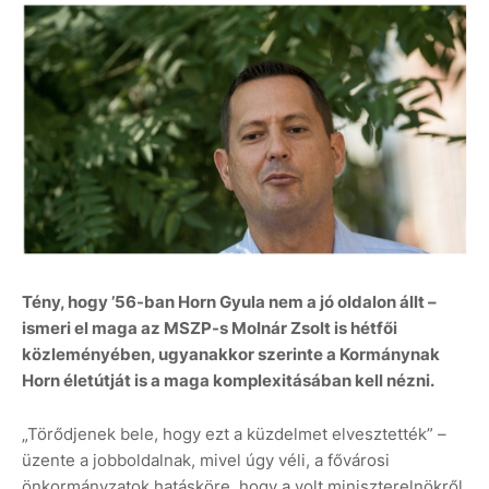
Tény, hogy ’56-ban Horn Gyula nem a jó oldalon állt –
ismeri el maga az MSZP-s Molnár Zsolt is hétfői
közleményében, ugyanakkor szerinte a Kormánynak
Horn életútját is a maga komplexitásában kell nézni.
„Törődjenek bele, hogy ezt a küzdelmet elvesztették” –
üzente a jobboldalnak, mivel úgy véli, a fővárosi
önkormányzatok hatásköre, hogy a volt miniszterelnökről