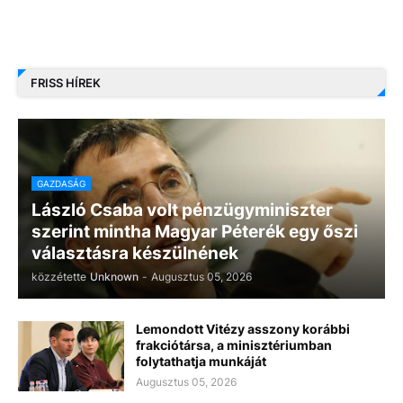
FRISS HÍREK
GAZDASÁG
László Csaba volt pénzügyminiszter
szerint mintha Magyar Péterék egy őszi
választásra készülnének
közzétette
Unknown
-
Augusztus 05, 2026
Lemondott Vitézy asszony korábbi
frakciótársa, a minisztériumban
folytathatja munkáját
Augusztus 05, 2026