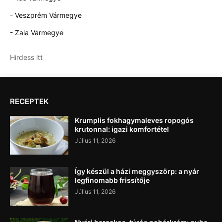
- Veszprém Vármegye
- Zala Vármegye
Hirdess itt
RECEPTEK
Krumplis fokhagymaleves ropogós
krutonnal: igazi komfortétel
Július 11, 2026
Így készül a házi meggyszörp: a nyár
legfinomabb frissítője
Július 11, 2026