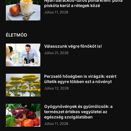
Nyári barackos-túrós pohárkrém: puha
piskóta kerül a rétegek közé
Július 11, 2026
ÉLETMÓD
Válasszunk végre főnököt is!
Július 21, 2026
Perzselő hőségben is virágzik: ezért
ültetik egyre többen ezt a növényt
Július 12, 2026
Gyógynövények és gyümölcsök: a
természet értékes vegyületei az
egészség szolgálatában
Július 11, 2026