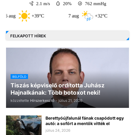
2.1 m/s
20%
762
mmHg
g
+39°C
7 aug
+32°C
8 aug
FELKAPOTT HÍREK
BELFÖLD
Tiszás képviselő ordította Juhász
Hajnalkának: Több botoxot neki!
közzétette
Hírszerkesztő
-
július 21, 2026
Berettyóújfalunál fának csapódott egy
autó: a sofőrt a mentők vitték el
július 24, 2026