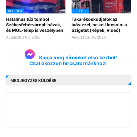
BELFÖLD
BELFÖLD
Hatalmas tűz tombol
Takarékoskodjatok az
Székesfehérvárnál: házak,
ivóvízzel, be kell locsolni a
és MOL-telep is veszélyben
Szigetet (Képek, Videó)
Augusztus 05, 2026
Augusztus 05, 2026
Kapja meg híreinket első kézből!
Csatlakozzon hírcsatornánkhoz!
MEGJEGYZÉS KÜLDÉSE