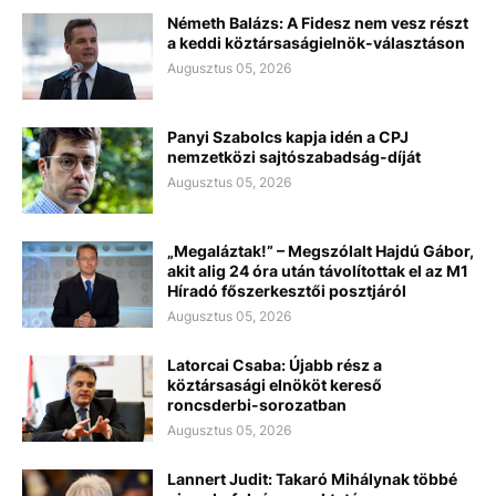
Németh Balázs: A Fidesz nem vesz részt
a keddi köztársaságielnök-választáson
Augusztus 05, 2026
Panyi Szabolcs kapja idén a CPJ
nemzetközi sajtószabadság-díját
Augusztus 05, 2026
„Megaláztak!” – Megszólalt Hajdú Gábor,
akit alig 24 óra után távolítottak el az M1
Híradó főszerkesztői posztjáról
Augusztus 05, 2026
Latorcai Csaba: Újabb rész a
köztársasági elnököt kereső
roncsderbi-sorozatban
Augusztus 05, 2026
Lannert Judit: Takaró Mihálynak többé