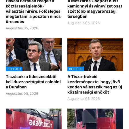
Havasi Bertalan reagált a
A Mészáros Csoport húsz
köztársaságielnök-
kamionnyi ásványvizet oszt
választás hírére: Fölösleges
szét több magyarországi
megtartani, a poszton nincs
térségben
üresedés
Augusztus 05, 2026
Augusztus 05, 2026
BELFÖLD
BELFÖLD
Tiszások: a fideszesekből
A Tisza-frakció
kell duzzasztógátat csinálni
kezdeményezte, hogy jövő
a Dunában
kedden válasszák meg az új
köztársasági elnököt
Augusztus 05, 2026
Augusztus 05, 2026