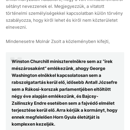
sétányt nevezzenek el. Megjegyezzük, a vitatott
történelmi személyiségekkel kapcsolatban külön törvény
szabályozza, hogy kiről lehet és kiről nem közterületet
elnevezni.
Mindenesetre Molnár Zsolt a közleményben kifejti,
Winston Churchill miniszterelnökre sem az “írek
mészárosaként” emlékezünk, ahogy George
Washington elnökkel kapcsolatosan sem a
rabszolgatartás kerül elő, idősebb Antall Józsefre
sem a Rákosi-korszak parlamentjében eltöltött
négy éve alapján emlékezünk, és Bajcsy-
Zsilinszky Endre esetében sem a fajvédő elmélet
terjesztése kerül elő. Arra kérjük a kormányt, hogy
ennek megfelelően Horn Gyula életútját is
komplexen kezeljék.