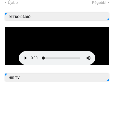
Újabb
Régebbi
RETRO RÁDIÓ
HÍR TV