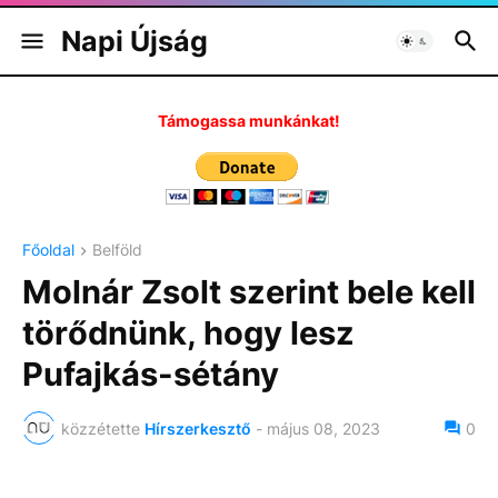
Napi Újság
Támogassa munkánkat!
Főoldal
Belföld
Molnár Zsolt szerint bele kell
törődnünk, hogy lesz
Pufajkás-sétány
közzétette
Hírszerkesztő
-
május 08, 2023
0