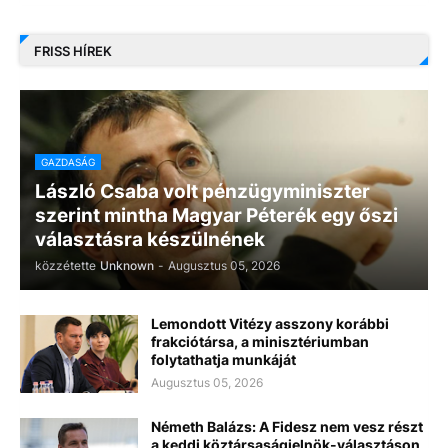
FRISS HÍREK
GAZDASÁG
László Csaba volt pénzügyminiszter
szerint mintha Magyar Péterék egy őszi
választásra készülnének
közzétette
Unknown
-
Augusztus 05, 2026
Lemondott Vitézy asszony korábbi
frakciótársa, a minisztériumban
folytathatja munkáját
Augusztus 05, 2026
Németh Balázs: A Fidesz nem vesz részt
a keddi köztársaságielnök-választáson