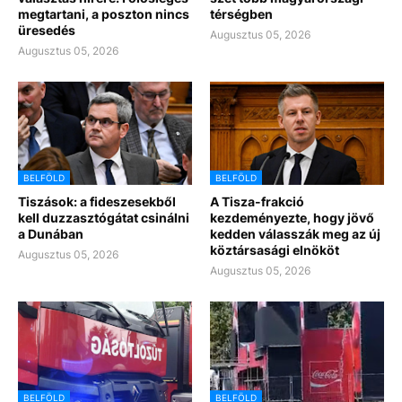
megtartani, a poszton nincs
térségben
üresedés
Augusztus 05, 2026
Augusztus 05, 2026
BELFÖLD
BELFÖLD
Tiszások: a fideszesekből
A Tisza-frakció
kell duzzasztógátat csinálni
kezdeményezte, hogy jövő
a Dunában
kedden válasszák meg az új
köztársasági elnököt
Augusztus 05, 2026
Augusztus 05, 2026
BELFÖLD
BELFÖLD