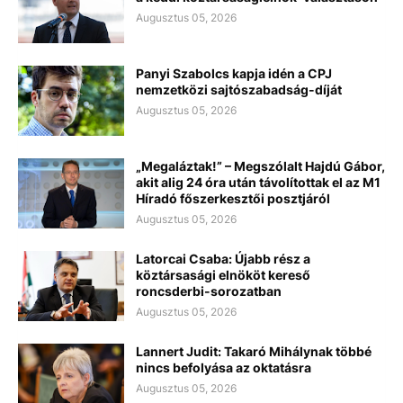
Augusztus 05, 2026
Panyi Szabolcs kapja idén a CPJ
nemzetközi sajtószabadság-díját
Augusztus 05, 2026
„Megaláztak!” – Megszólalt Hajdú Gábor,
akit alig 24 óra után távolítottak el az M1
Híradó főszerkesztői posztjáról
Augusztus 05, 2026
Latorcai Csaba: Újabb rész a
köztársasági elnököt kereső
roncsderbi-sorozatban
Augusztus 05, 2026
Lannert Judit: Takaró Mihálynak többé
nincs befolyása az oktatásra
Augusztus 05, 2026