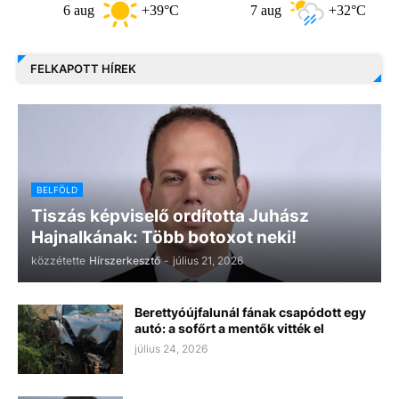
6 aug
+39°C
7 aug
+32°C
FELKAPOTT HÍREK
BELFÖLD
Tiszás képviselő ordította Juhász
Hajnalkának: Több botoxot neki!
közzétette
Hírszerkesztő
-
július 21, 2026
Berettyóújfalunál fának csapódott egy
autó: a sofőrt a mentők vitték el
július 24, 2026