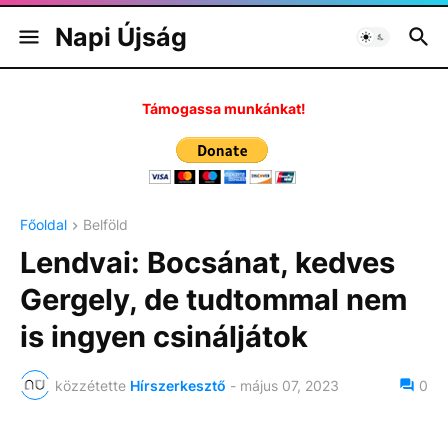
Napi Újság
Támogassa munkánkat!
Főoldal
Belföld
Lendvai: Bocsánat, kedves
Gergely, de tudtommal nem
is ingyen csináljátok
közzétette
Hírszerkesztő
-
május 07, 2023
0