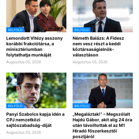
BELFÖLD
BELFÖLD
Lemondott Vitézy asszony
Németh Balázs: A Fidesz
korábbi frakciótársa, a
nem vesz részt a keddi
minisztériumban
köztársaságielnök-
folytathatja munkáját
választáson
Augusztus 05, 2026
Augusztus 05, 2026
BELFÖLD
BELFÖLD
Panyi Szabolcs kapja idén a
„Megaláztak!” – Megszólalt
CPJ nemzetközi
Hajdú Gábor, akit alig 24 óra
sajtószabadság-díját
után távolítottak el az M1
Híradó főszerkesztői
Augusztus 05, 2026
posztjáról