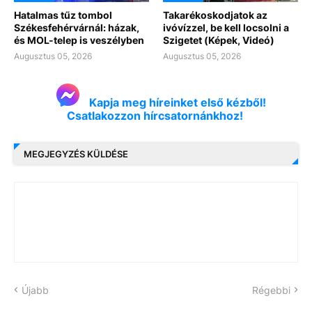
Hatalmas tűz tombol
Takarékoskodjatok az
Székesfehérvárnál: házak,
ivóvízzel, be kell locsolni a
és MOL-telep is veszélyben
Szigetet (Képek, Videó)
Augusztus 05, 2026
Augusztus 05, 2026
Kapja meg híreinket első kézből!
Csatlakozzon hírcsatornánkhoz!
MEGJEGYZÉS KÜLDÉSE
Újabb
Régebbi