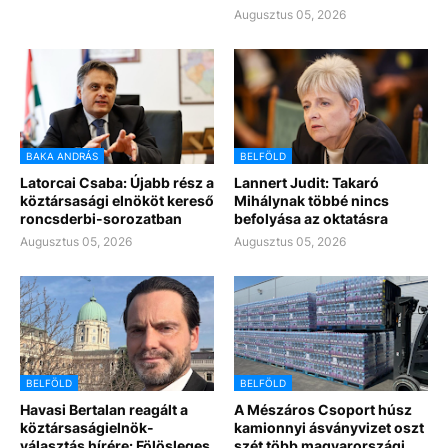
Augusztus 05, 2026
BAKA ANDRÁS
BELFÖLD
Latorcai Csaba: Újabb rész a
Lannert Judit: Takaró
köztársasági elnököt kereső
Mihálynak többé nincs
roncsderbi-sorozatban
befolyása az oktatásra
Augusztus 05, 2026
Augusztus 05, 2026
BELFÖLD
BELFÖLD
Havasi Bertalan reagált a
A Mészáros Csoport húsz
köztársaságielnök-
kamionnyi ásványvizet oszt
választás hírére: Fölösleges
szét több magyarországi