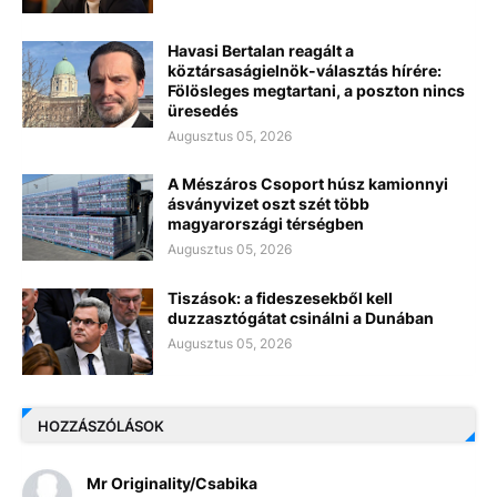
Havasi Bertalan reagált a
köztársaságielnök-választás hírére:
Fölösleges megtartani, a poszton nincs
üresedés
Augusztus 05, 2026
A Mészáros Csoport húsz kamionnyi
ásványvizet oszt szét több
magyarországi térségben
Augusztus 05, 2026
Tiszások: a fideszesekből kell
duzzasztógátat csinálni a Dunában
Augusztus 05, 2026
HOZZÁSZÓLÁSOK
Mr Originality/Csabika