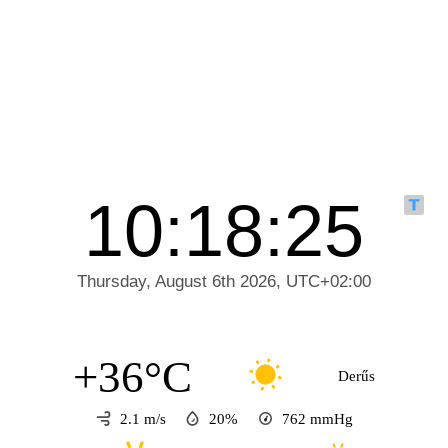
+36°C
Derűs
2.1 m/s
20%
762
mmHg