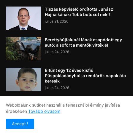
Tiszás képviselő ordította Juhász
Hajnalkának: Több botoxot neki!
július 21, 2026
Berettyóújfalunál fának csapódott egy
autó: a sofőrt a mentők vitték el
július 24, 2026
Eltűnt egy 12 éves kisfiú
Püspökladányból, a rendőrök napok óta
keresik
július 24, 2026
Weboldalunk sütiket használ a felhasználói élmény javítása
érdekében
Tovább olvasom
Címlap
Rólunk
Kapcsolat
Accept !
Copyright ©
2026
Napi Újság