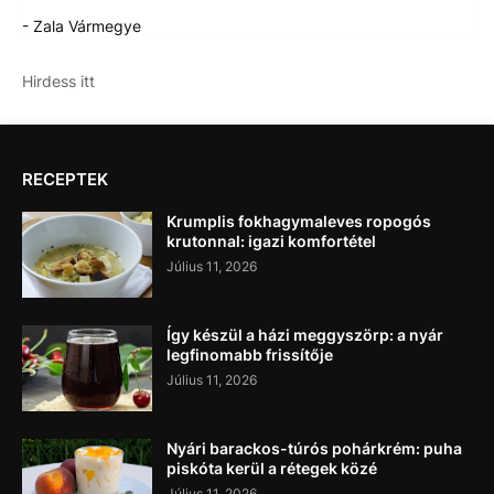
- Zala Vármegye
Hirdess itt
RECEPTEK
Krumplis fokhagymaleves ropogós
krutonnal: igazi komfortétel
Július 11, 2026
Így készül a házi meggyszörp: a nyár
legfinomabb frissítője
Július 11, 2026
Nyári barackos-túrós pohárkrém: puha
piskóta kerül a rétegek közé
Július 11, 2026