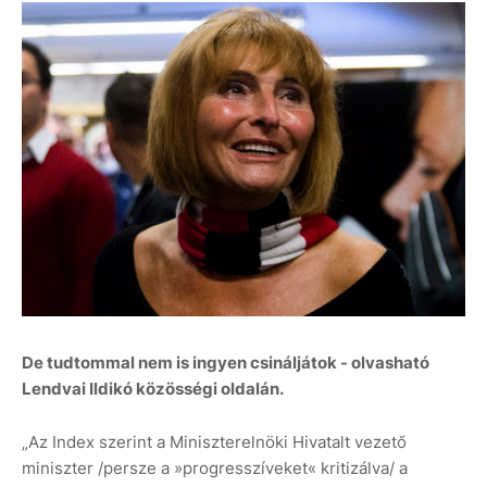
De tudtommal nem is ingyen csináljátok - olvasható
Lendvai Ildikó közösségi oldalán.
„Az Index szerint a Miniszterelnöki Hivatalt vezető
miniszter /persze a »progresszíveket« kritizálva/ a