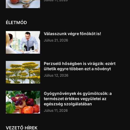
ÉLETMÓD
Válasszunk végre főnököt is!
Július 21, 2026
Perzselő hőségben is virágzik: ezért
ültetik egyre többen ezt a növényt
Július 12, 2026
Gyógynövények és gyümölcsök: a
természet értékes vegyületei az
egészség szolgálatában
Július 11, 2026
VEZETŐ HÍREK