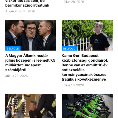
vízkorlátozás sem, de
Július 29, 2026
bármikor szigoríthatunk
Augusztus 04, 2026
BELFÖLD
BELFÖLD
A Magyar Államkincstár
Kamu Geri Budapest
július közepén is leemelt 7,5
közbiztonsági gondjairól:
milliárdot Budapest
Benne van az elmúlt 16 év
számlájáról
antiszociális
kormányzásának összes
Július 28, 2026
tragikus következménye
Július 16, 2026