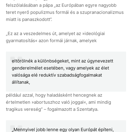
felszólalásában a pápa „az Európában egyre nagyobb
teret nyerő populizmus formái és a szupranacionalizmus
miatt is panaszkodott”.
„Ez az a veszedelmes út, amelyet az »ideológiai
gyarmatosítás« azon formái járnak, amelyek
eltörölnék a különbségeket, mint az úgynevezett
genderelmélet esetében, vagy amelyek az élet
valósága elé reduktív szabadságfogalmakat
állítanak,
például azzal, hogy haladásként hencegnek az
értelmetlen »abortuszhoz való joggal«, ami mindig
tragikus vereség” – fogalmazott a Szentatya.
„Mennyivel jobb lenne egy olyan Európát építeni,