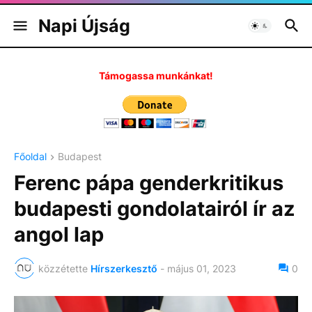
Napi Újság
Támogassa munkánkat!
Főoldal
Budapest
Ferenc pápa genderkritikus
budapesti gondolatairól ír az
angol lap
közzétette
Hírszerkesztő
-
május 01, 2023
0