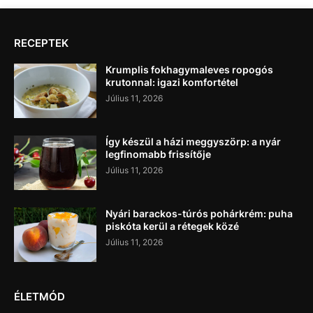
RECEPTEK
Krumplis fokhagymaleves ropogós
krutonnal: igazi komfortétel
Július 11, 2026
Így készül a házi meggyszörp: a nyár
legfinomabb frissítője
Július 11, 2026
Nyári barackos-túrós pohárkrém: puha
piskóta kerül a rétegek közé
Július 11, 2026
ÉLETMÓD