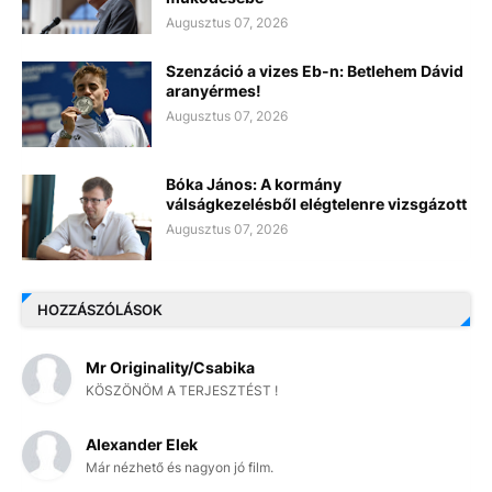
Augusztus 07, 2026
Szenzáció a vizes Eb-n: Betlehem Dávid
aranyérmes!
Augusztus 07, 2026
Bóka János: A kormány
válságkezelésből elégtelenre vizsgázott
Augusztus 07, 2026
HOZZÁSZÓLÁSOK
Mr Originality/Csabika
KÖSZÖNÖM A TERJESZTÉST !
Alexander Elek
Már nézhető és nagyon jó film.