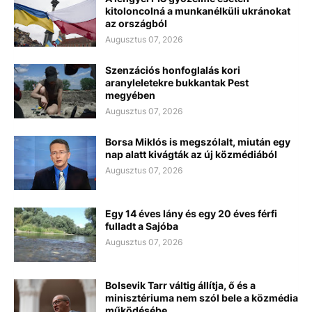
kitoloncolná a munkanélküli ukránokat
az országból
Augusztus 07, 2026
Szenzációs honfoglalás kori
aranyleletekre bukkantak Pest
megyében
Augusztus 07, 2026
Borsa Miklós is megszólalt, miután egy
nap alatt kivágták az új közmédiából
Augusztus 07, 2026
Egy 14 éves lány és egy 20 éves férfi
fulladt a Sajóba
Augusztus 07, 2026
Bolsevik Tarr váltig állítja, ő és a
minisztériuma nem szól bele a közmédia
működésébe