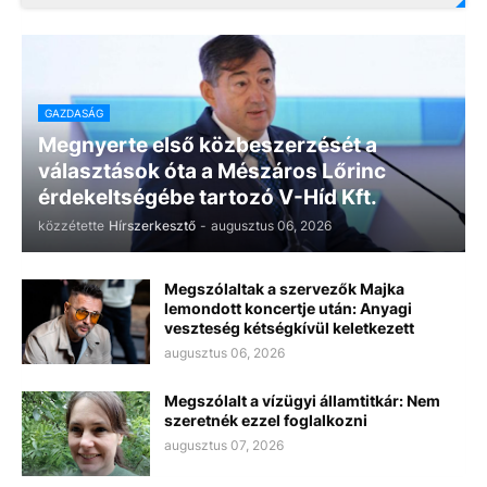
GAZDASÁG
Megnyerte első közbeszerzését a
választások óta a Mészáros Lőrinc
érdekeltségébe tartozó V-Híd Kft.
közzétette
Hírszerkesztő
-
augusztus 06, 2026
Megszólaltak a szervezők Majka
lemondott koncertje után: Anyagi
veszteség kétségkívül keletkezett
augusztus 06, 2026
Megszólalt a vízügyi államtitkár: Nem
szeretnék ezzel foglalkozni
augusztus 07, 2026