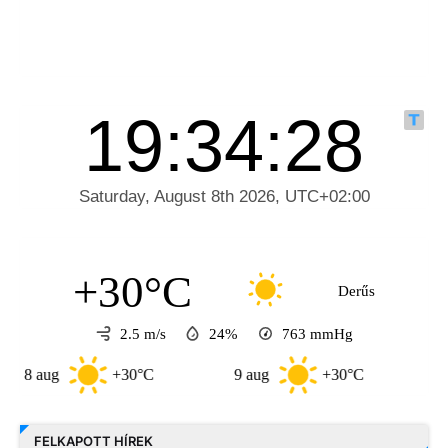
+30°C
Derűs
2.5 m/s
24%
763
mmHg
ug
+30°C
9 aug
+30°C
10 aug
FELKAPOTT HÍREK