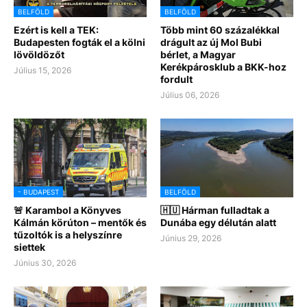
BELFÖLD
BELFÖLD
Ezért is kell a TEK:
Több mint 60 százalékkal
Budapesten fogták el a kölni
drágult az új Mol Bubi
lövöldözőt
bérlet, a Magyar
Kerékpárosklub a BKK-hoz
Július 15, 2026
fordult
Július 06, 2026
- BUDAPEST
BELFÖLD
🚨 Karambol a Könyves
🇭🇺 Hárman fulladtak a
Kálmán körúton – mentők és
Dunába egy délután alatt
tűzoltók is a helyszínre
Június 29, 2026
siettek
Június 30, 2026