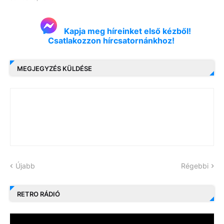
Kapja meg híreinket első kézből!
Csatlakozzon hírcsatornánkhoz!
MEGJEGYZÉS KÜLDÉSE
Újabb
Régebbi
RETRO RÁDIÓ