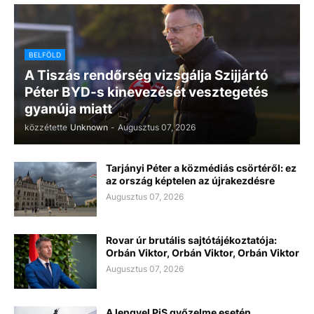
BELFÖLD
A Tiszás rendőrség vizsgálja Szijjártó
Péter BYD-s kinevezését vesztegetés
gyanúja miatt
közzétette
Unknown
-
Augusztus 07, 2026
Tarjányi Péter a közmédiás csörtéről: ez
az ország képtelen az újrakezdésre
Augusztus 07, 2026
Rovar úr brutális sajtótájékoztatója:
Orbán Viktor, Orbán Viktor, Orbán Viktor
Augusztus 07, 2026
A lengyel PiS győzelme esetén