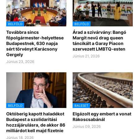
BELFÖLD
BELFÖLD
Továbbra sincs
Árad a szivárvány: Bangó
főpolgármester-helyettese
Margit nevű drag queen
Budapestnek, 630 napja
táncikált a Garay Piacon
sért törvényt Karácsony
szervezett LMBTQ-esten
Gergely
Június 21, 2026
Június 23, 2026
BELFÖLD
BALESET
Októberig kapott haladékot
Elgázolt egy embert a vonat
Budapest a szolidaritási
Rákoscsabánál
hozzájárulásra, de akkor 86
Június 09, 2026
milliárdot kell majd fizetnie
Június 18, 2026