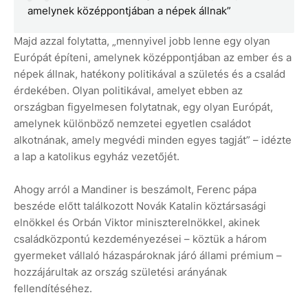
amelynek középpontjában a népek állnak”
Majd azzal folytatta, „mennyivel jobb lenne egy olyan
Európát építeni, amelynek középpontjában az ember és a
népek állnak, hatékony politikával a születés és a család
érdekében. Olyan politikával, amelyet ebben az
országban figyelmesen folytatnak, egy olyan Európát,
amelynek különböző nemzetei egyetlen családot
alkotnának, amely megvédi minden egyes tagját” – idézte
a lap a katolikus egyház vezetőjét.
Ahogy arról a Mandiner is beszámolt, Ferenc pápa
beszéde előtt találkozott Novák Katalin köztársasági
elnökkel és Orbán Viktor miniszterelnökkel, akinek
családközpontú kezdeményezései – köztük a három
gyermeket vállaló házaspároknak járó állami prémium –
hozzájárultak az ország születési arányának
fellendítéséhez.