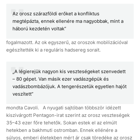
Az orosz szárazföldi erőket a konfliktus
megtépázta, ennek ellenére ma nagyobbak, mint a
háború kezdetén voltak”
fogalmazott. Az ok egyszerű, az oroszok mobilizációval
egészítették ki a reguláris hadsereg sorait.
„A légierejük nagyon kis veszteségeket szenvedett
– 80 gépet. Van másik ezer vadászgépük és
vadászbombázójuk. A tengerészetük egyetlen hajót
veszített”
mondta Cavoli. A nyugati sajtóban többször idézett
kiszivárgott Pentagon-irat szerint az orosz veszteségek
35–43 ezer főre tehetők. Sokan estek el az elmúlt
hetekben a bakhmuti ostromban. Ennek ellénére a
súlyos, emberi életekben mért ár csak töredéke az orosz