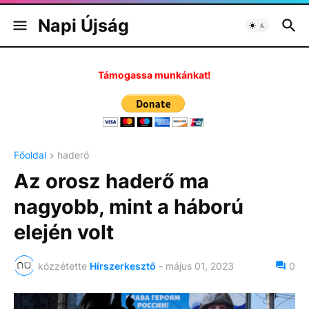
Napi Újság
Támogassa munkánkat!
Főoldal
haderő
Az orosz haderő ma
nagyobb, mint a háború
elején volt
közzétette
Hírszerkesztő
-
május 01, 2023
0