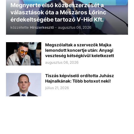
Megnyerte első közbeszerzését a
választások óta a Mészáros Lőrinc
érdekeltségébe tartozó V-Híd Kft.
közzétette
Hírszerkesztő
-
augusztus 06, 2026
Megszólaltak a szervezők Majka
lemondott koncertje után: Anyagi
veszteség kétségkívül keletkezett
augusztus 06, 2026
Tiszás képviselő ordította Juhász
Hajnalkának: Több botoxot neki!
július 21, 2026