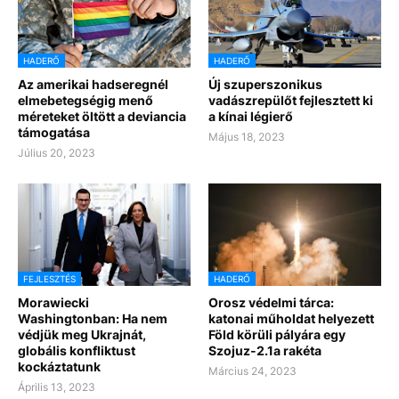
HADERŐ
HADERŐ
Az amerikai hadseregnél
Új szuperszonikus
elmebetegségig menő
vadászrepülőt fejlesztett ki
méreteket öltött a deviancia
a kínai légierő
támogatása
Május 18, 2023
Július 20, 2023
FEJLESZTÉS
HADERŐ
Morawiecki
Orosz védelmi tárca:
Washingtonban: Ha nem
katonai műholdat helyezett
védjük meg Ukrajnát,
Föld körüli pályára egy
globális konfliktust
Szojuz-2.1a rakéta
kockáztatunk
Március 24, 2023
Április 13, 2023