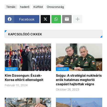
Témák:
haderő
Külföld
Oroszország
Facebook
KAPCSOLÓDÓ CIKKEK
HADERŐ
HADERŐ
Kim Dzsongun: Észak-
Sojgu: A stratégiai nukleáris
Korea eltörli ellenségeit
erők hatalmas megtorló
csapást hajtottak végre
Február 10, 2024
Október 26, 2023