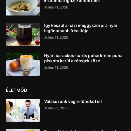
krutonnal: igazi komfortétel
Július 11, 2026
Így készül a házi meggyszörp: a nyár
legfinomabb frissítője
Július 11, 2026
Nyári barackos-túrós pohárkrém: puha
piskóta kerül a rétegek közé
Július 11, 2026
ÉLETMÓD
Válasszunk végre főnököt is!
Július 21, 2026