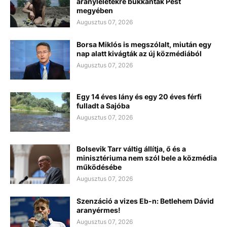
aranyleletekre bukkantak Pest
megyében
Augusztus 07, 2026
Borsa Miklós is megszólalt, miután egy
nap alatt kivágták az új közmédiából
Augusztus 07, 2026
Egy 14 éves lány és egy 20 éves férfi
fulladt a Sajóba
Augusztus 07, 2026
Bolsevik Tarr váltig állítja, ő és a
minisztériuma nem szól bele a közmédia
működésébe
Augusztus 07, 2026
Szenzáció a vizes Eb-n: Betlehem Dávid
aranyérmes!
Augusztus 07, 2026