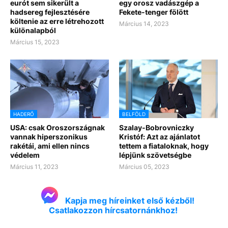
eurót sem sikerült a
egy orosz vadászgép a
hadsereg fejlesztésére
Fekete-tenger fölött
költenie az erre létrehozott
Március 14, 2023
különalapból
Március 15, 2023
HADERŐ
BELFÖLD
USA: csak Oroszországnak
Szalay-Bobrovniczky
vannak hiperszonikus
Kristóf: Azt az ajánlatot
rakétái, ami ellen nincs
tettem a fiataloknak, hogy
védelem
lépjünk szövetségbe
Március 11, 2023
Március 05, 2023
Kapja meg híreinket első kézből!
Csatlakozzon hírcsatornánkhoz!