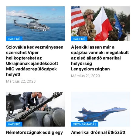
HADERŐ
HADERŐ
Szlovákia kedvezményesen
A jenkik lassan már a
szerezhet Viper
spájzba vannak: megalakult
helikoptereket az
az első állandó amerikai
Ukrajnának ajándékozott
helyőrség
MiG vadászrepülőgépek
Lengyelországban
helyett
Március 21, 2023
Március 22, 2023
HADERŐ
DRÓNTÁMADÁS
Németországnak eddig egy
Amerikai drónnal ütközött