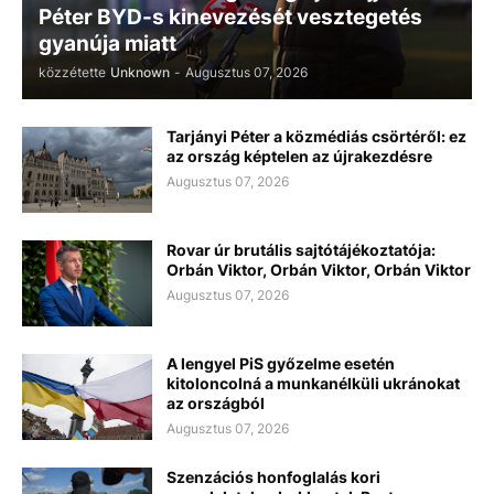
Péter BYD-s kinevezését vesztegetés
gyanúja miatt
közzétette
Unknown
-
Augusztus 07, 2026
Tarjányi Péter a közmédiás csörtéről: ez
az ország képtelen az újrakezdésre
Augusztus 07, 2026
Rovar úr brutális sajtótájékoztatója:
Orbán Viktor, Orbán Viktor, Orbán Viktor
Augusztus 07, 2026
A lengyel PiS győzelme esetén
kitoloncolná a munkanélküli ukránokat
az országból
Augusztus 07, 2026
Szenzációs honfoglalás kori