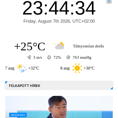
+25°C
Túlnyomóan derűs
3 m/s
72%
763
mmHg
ug
+32°C
8 aug
+30°C
9 aug
FELKAPOTT HÍREK
GAZDASÁG