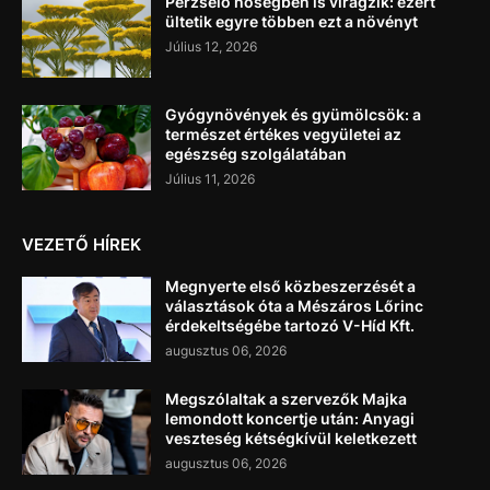
Perzselő hőségben is virágzik: ezért
ültetik egyre többen ezt a növényt
Július 12, 2026
Gyógynövények és gyümölcsök: a
természet értékes vegyületei az
egészség szolgálatában
Július 11, 2026
VEZETŐ HÍREK
Megnyerte első közbeszerzését a
választások óta a Mészáros Lőrinc
érdekeltségébe tartozó V-Híd Kft.
augusztus 06, 2026
Megszólaltak a szervezők Majka
lemondott koncertje után: Anyagi
veszteség kétségkívül keletkezett
augusztus 06, 2026