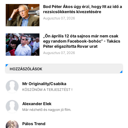
Bod Péter Ákos úgy érzi, hogy Itt az idő a
rezsicsökkentés kivezetésére
Augusztus 07, 2026
„Ön április 12 óta sajnos már nem csak
egy random Facebook-bohóc” - Takács
Péter eligazította Rovar urat
Augusztus 07, 2026
HOZZÁSZÓLÁSOK
Mr Originality/Csabika
KÖSZÖNÖM A TERJESZTÉST !
Alexander Elek
Már nézhető és nagyon jó film.
Pálos Trend