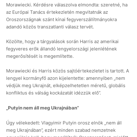
Morawiecki. Kérdésre válaszolva elmondta: szeretné, ha
az Európai Tanács értekezletén megvitatnák az
Oroszországnak szánt kínai fegyverszállítmányokra
adandó közös transzatlanti válasz tervét.
Közölte, hogy a tárgyalások során Harris az amerikai
fegyveres erők állandó lengyelországi jelenlétének
megerősítését is megemlítette.
Morawiecki és Harris közös sajtóértekezletet is tartott. A
lengyel kormányfő azon kijelentette: amennyiben „nem
védjük meg Ukrajnát, elképzelhetetlen méretű, globális
konfliktus és válság kockázatát idézzük elő”.
„Putyin nem áll meg Ukrajnában”
Úgy vélekedett: Vlagyimir Putyin orosz elnök „nem áll
meg Ukrajnában”, ezért minden szabad nemzetnek