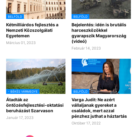
BELFÖLD
BELFÖLD
Kétmilliárdos fejlesztés a
Bejelentés: idén is brutális
Nemzeti Közszolgálati
harceszközökkel
Egyetemen
gyarapszik Magyarország
(videó)
Március 01, 2023
Február 14, 2023
- BÉKÉS VÁRMEGYE
BELFÖLD
Átadták az
Varga Judit: Ne azért
öntözésfejlesztési-oktatási
vállaljanak gyereket a
beruházást Szarvason
családok, mert azzal
pénzhez juthat a háztartás
Január 17, 2023
Október 17, 2022