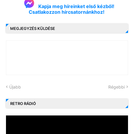
Kapja meg híreinket első kézből!
Csatlakozzon hírcsatornánkhoz!
MEGJEGYZÉS KÜLDÉSE
Újabb
Régebbi
RETRO RÁDIÓ