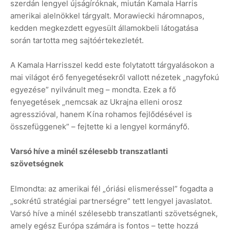
szerdán lengyel újságíróknak, miután Kamala Harris
amerikai alelnökkel tárgyalt. Morawiecki háromnapos,
kedden megkezdett egyesült államokbeli látogatása
során tartotta meg sajtóértekezletét.
A Kamala Harrisszel kedd este folytatott tárgyalásokon a
mai világot érő fenyegetésekről vallott nézetek „nagyfokú
egyezése” nyilvánult meg – mondta. Ezek a fő
fenyegetések „nemcsak az Ukrajna elleni orosz
agresszióval, hanem Kína rohamos fejlődésével is
összefüggenek” – fejtette ki a lengyel kormányfő.
Varsó híve a minél szélesebb transzatlanti
szövetségnek
Elmondta: az amerikai fél „óriási elismeréssel” fogadta a
„sokrétű stratégiai partnerségre” tett lengyel javaslatot.
Varsó híve a minél szélesebb transzatlanti szövetségnek,
amely egész Európa számára is fontos – tette hozzá