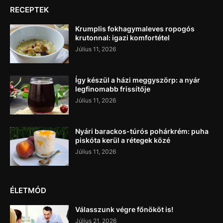
RECEPTEK
Krumplis fokhagymaleves ropogós
krutonnal: igazi komfortétel
Július 11, 2026
Így készül a házi meggyszörp: a nyár
legfinomabb frissítője
Július 11, 2026
Nyári barackos-túrós pohárkrém: puha
piskóta kerül a rétegek közé
Július 11, 2026
ÉLETMÓD
Válasszunk végre főnököt is!
Július 21, 2026