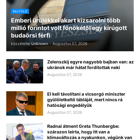
BELFÖLD
Emberi ürülékkel akart kizsarolni több
millió forintot volt főnökétől egy kirúgott
budaörsi férfi
közzétette
Unknown
-
Augusztus 07, 2026
Zelenszkij egyre nagyobb bajban van: az
ukránok már hátat fordítottak neki
Augusztus 07, 2026
El kell távolítani a vicsorgó miniszter
gyülöletkeltő tábláját, mert nincs rá
hatósági engedélyük
Augusztus 07, 2026
Radnai átment Greta Thunbergbe:
szárazon leírta, hogy itt van a
klímaváltozás a nyakunkon, végünk van