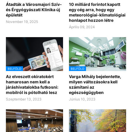
Átadták a Városmajori Szív-
10 milliárd forintot kapott
és Érgyógyászati Klinika új
egy cég arra, hogy egy
épületét
meteorológiai-klimatológiai
honlapot hozzon létre
November 19, 2025
Április 09, 2024
BELFÖLD
BELFÖLD
Az elveszett okiratokért
Varga Mihály bejelentette,
hamarosan nem kell a
milyen változásokra kell
járáshivatalokba futkosni:
számítani az
mobilról is pótolható lesz
egészségügyben
Szeptember 13, 2023
Június 10, 2023