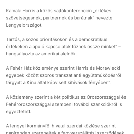
Kamala Harris a közös sajtókonferencián „értékes
szövetségesnek, partnernek és barátnak” nevezte
Lengyelországot.
Tartós, a közös prioritásokon és a demokratikus
értékeken alapuló kapcsolatok fűznek össze minket” –
hangsúlyozta az amerikai alelnök.
A Fehér Ház közleménye szerint Harris és Morawiecki
egyebek között szoros transzatlanti együttműködésről
tárgyalt a Kína által képviselt kihívások fényében”.
A közlemény szerint a két politikus az Oroszországgal és
Fehéroroszországgal szembeni további szankciókról is
egyeztetett.
A lengyel kormányfői hivatal szerdai közlése szerint
napirenden szerepeltek a fegyverszállítási szerződések