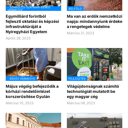
- SZABOLCS-SZATMÁR-BEREG
BELFÖLD
VÁRMEGYE
Egymilliárd forintból
Ma van az erdők nemzetközi
fejleszti oktatási és képzési
napja: mindannyiunk érdeke
infrastruktúráját a
a rengetegek védelme
Nyíregyházi Egyetem
Március 21, 2023
Április 28, 2023
- BÉKÉS VÁRMEGYE
FEJLESZTÉS
Május végéig befejeződik a
Világújdonságnak számító
kórházi rendelőintézet
technológiát mutatott be
korszerűsítése Gyulán
egy magyar cég
Március 10, 2023
Március 06, 2023