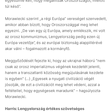
egyesülnie kell, hogy megállítsák Oroszországot, mielőtt
túl késő”.
Morawiecki szerint „a régi Európa” vereséget szenvedett,
amikor abban bízott, hogy Oroszországgal meg lehet
egyezni. „De van egy új Európa, amely emlékszik, mi volt
az orosz kommunizmus, Lengyelország pedig ezen új
Európa vezetője”, és az európai biztonság alappillérévé
akar válni – fogalmazott a kormányfő.
Meggyőződését fejezte ki, hogy az ukrajnai háború "nem
csak az orosz imperializmus végének kezdetét jelenti,
hanem a transzatlanti közösség megújulásának kezdete
is egyben" (...) „Egyesek a nyugati civilizáció végét
jósolják, de ezt a civilizációt meg lehet védeni, azzal a
feltétellel, hogy egységesek maradunk” – hagsúlyozta
Morawiecki.
Harris: Lengyelország értékes szövetséges