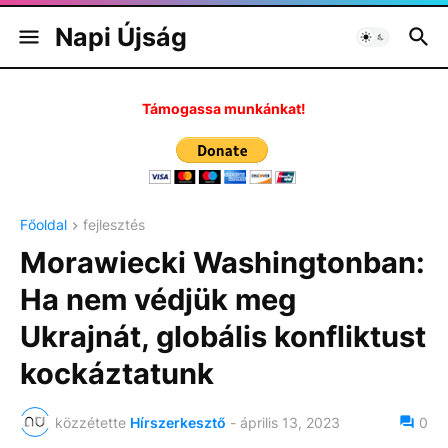
Napi Újság
Támogassa munkánkat!
Főoldal
fejlesztés
Morawiecki Washingtonban:
Ha nem védjük meg
Ukrajnát, globális konfliktust
kockáztatunk
közzétette
Hírszerkesztő
-
április 13, 2023
0