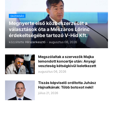
GAZDASÁG
Megnyerte első közbeszerzését a
választások óta a Mészáros Lőrinc
érdekeltségébe tartozó V-Híd Kft.
közzétette
Hírszerkesztő
-
augusztus 06, 2026
Megszólaltak a szervezők Majka
lemondott koncertje után: Anyagi
veszteség kétségkívül keletkezett
augusztus 06, 2026
Tiszás képviselő ordította Juhász
Hajnalkának: Több botoxot neki!
július 21, 2026