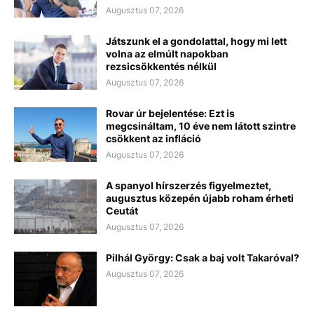
Augusztus 07, 2026
Játszunk el a gondolattal, hogy mi lett
volna az elmúlt napokban
rezsicsökkentés nélkül
Augusztus 07, 2026
Rovar úr bejelentése: Ezt is
megcsináltam, 10 éve nem látott szintre
csökkent az infláció
Augusztus 07, 2026
A spanyol hírszerzés figyelmeztet,
augusztus közepén újabb roham érheti
Ceutát
Augusztus 07, 2026
Pilhál György: Csak a baj volt Takaróval?
Augusztus 07, 2026