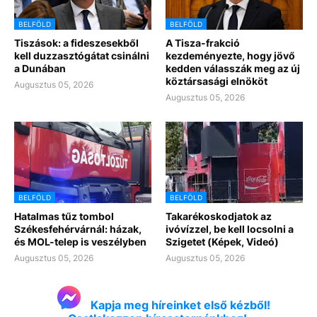
BELFÖLD
BELFÖLD
Tiszások: a fideszesekből
A Tisza-frakció
kell duzzasztógátat csinálni
kezdeményezte, hogy jövő
a Dunában
kedden válasszák meg az új
köztársasági elnököt
Augusztus 05, 2026
Augusztus 05, 2026
BELFÖLD
BELFÖLD
Hatalmas tűz tombol
Takarékoskodjatok az
Székesfehérvárnál: házak,
ivóvízzel, be kell locsolni a
és MOL-telep is veszélyben
Szigetet (Képek, Videó)
Augusztus 05, 2026
Augusztus 05, 2026
Kapja meg híreinket első kézből!