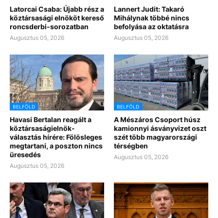
Latorcai Csaba: Újabb rész a
Lannert Judit: Takaró
köztársasági elnököt kereső
Mihálynak többé nincs
roncsderbi-sorozatban
befolyása az oktatásra
Augusztus 05, 2026
Augusztus 05, 2026
BELFÖLD
BELFÖLD
Havasi Bertalan reagált a
A Mészáros Csoport húsz
köztársaságielnök-
kamionnyi ásványvizet oszt
választás hírére: Fölösleges
szét több magyarországi
megtartani, a poszton nincs
térségben
üresedés
Augusztus 05, 2026
Augusztus 05, 2026