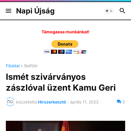
Napi Újság
Támogassa munkánkat!
Főoldal
Belföld
Ismét szivárványos
zászlóval üzent Kamu Geri
közzétette
Hírszerkesztő
-
április 11, 2023
0