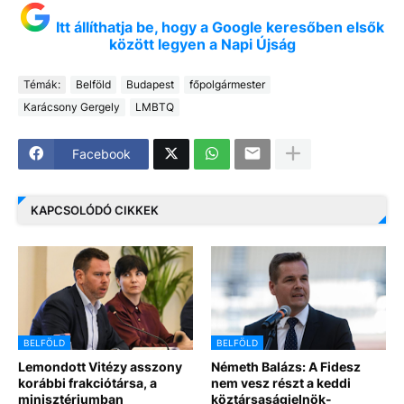
Itt állíthatja be, hogy a Google keresőben elsők
között legyen a Napi Újság
Témák:
Belföld
Budapest
főpolgármester
Karácsony Gergely
LMBTQ
Facebook
KAPCSOLÓDÓ CIKKEK
BELFÖLD
BELFÖLD
Lemondott Vitézy asszony
Németh Balázs: A Fidesz
korábbi frakciótársa, a
nem vesz részt a keddi
minisztériumban
köztársaságielnök-