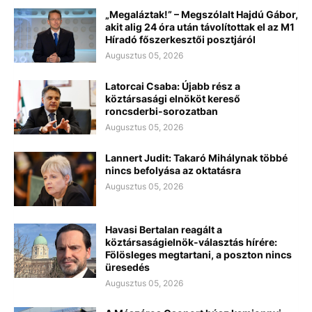
„Megaláztak!” – Megszólalt Hajdú Gábor,
akit alig 24 óra után távolítottak el az M1
Híradó főszerkesztői posztjáról
Augusztus 05, 2026
Latorcai Csaba: Újabb rész a
köztársasági elnököt kereső
roncsderbi-sorozatban
Augusztus 05, 2026
Lannert Judit: Takaró Mihálynak többé
nincs befolyása az oktatásra
Augusztus 05, 2026
Havasi Bertalan reagált a
köztársaságielnök-választás hírére:
Fölösleges megtartani, a poszton nincs
üresedés
Augusztus 05, 2026