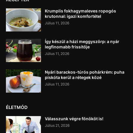
Krumplis fokhagymaleves ropogós
krutonnal: igazi komfortétel
Július 11, 2026
Így készül a házi meggyszörp: a nyár
legfinomabb frissítője
Július 11, 2026
Nyári barackos-túrós pohárkrém: puha
piskóta kerül a rétegek közé
Július 11, 2026
ÉLETMÓD
Válasszunk végre főnököt is!
Július 21, 2026