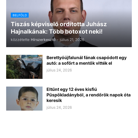
BELFÖLD
Tiszás képviselő ordította Juhász
Hajnalkának: Több botoxot neki!
közzétette
Hírszerkesztő
-
július 21, 2026
Berettyóújfalunál fának csapódott egy
autó: a sofőrt a mentők vitték el
július 24, 2026
Eltűnt egy 12 éves kisfiú
Püspökladányból, a rendőrök napok óta
keresik
július 24, 2026