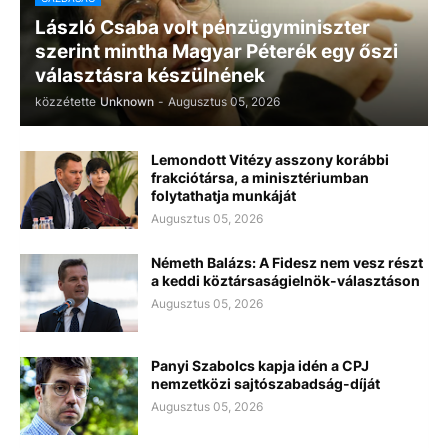
László Csaba volt pénzügyminiszter
szerint mintha Magyar Péterék egy őszi
választásra készülnének
közzétette
Unknown
-
Augusztus 05, 2026
Lemondott Vitézy asszony korábbi
frakciótársa, a minisztériumban
folytathatja munkáját
Augusztus 05, 2026
Németh Balázs: A Fidesz nem vesz részt
a keddi köztársaságielnök-választáson
Augusztus 05, 2026
Panyi Szabolcs kapja idén a CPJ
nemzetközi sajtószabadság-díját
Augusztus 05, 2026