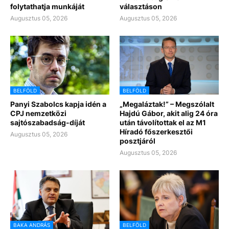
folytathatja munkáját
választáson
Augusztus 05, 2026
Augusztus 05, 2026
BELFÖLD
BELFÖLD
Panyi Szabolcs kapja idén a
„Megaláztak!” – Megszólalt
CPJ nemzetközi
Hajdú Gábor, akit alig 24 óra
sajtószabadság-díját
után távolítottak el az M1
Híradó főszerkesztői
Augusztus 05, 2026
posztjáról
Augusztus 05, 2026
BAKA ANDRÁS
BELFÖLD