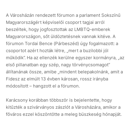
A Városházán rendezett fórumon a parlament Sokszínű
Magyarországért képviselői csoport tagjai arról
beszéltek, hogy jogfosztottak az LMBTQ-emberek
Magyarországon, sőt üldöztetésnek vannak kitéve. A
fórumon Tordai Bence (Párbeszéd) úgy fogalmazott: a
csoportot azért hozták létre, „mert a buzilobbi jól
működik”. Ha az ellenzék kerülne egyszer kormányra, „az
első pillanatban egy szép, nagy törvénycsomagot”
állítanának össze, amibe „mindent belepakolnánk, amit a
Fidesz az elmúlt 13 évben károsan, rossz irányba
módosított – hangzott el a fórumon.
Karácsony korábban többször is bejelentette, hogy
kitűzték a szivárványos zászlót a Városházára, amikor a
főváros ezzel köszöntötte a meleg büszkeség hónapját.