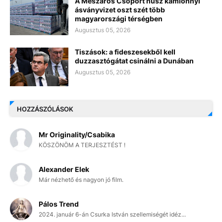
A Mészáros Csoport húsz kamionnyi
ásványvizet oszt szét több
magyarországi térségben
Augusztus 05, 2026
Tiszások: a fideszesekből kell
duzzasztógátat csinálni a Dunában
Augusztus 05, 2026
HOZZÁSZÓLÁSOK
Mr Originality/Csabika
KÖSZÖNÖM A TERJESZTÉST !
Alexander Elek
Már nézhető és nagyon jó film.
Pálos Trend
2024. január 6-án Csurka István szellemiségét idéz...