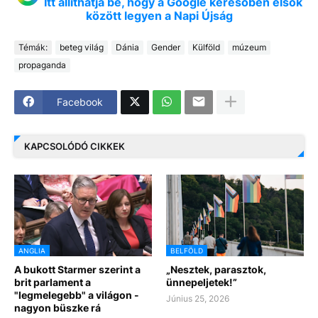
Itt állíthatja be, hogy a Google keresőben elsők
között legyen a Napi Újság
Témák:
beteg világ
Dánia
Gender
Külföld
múzeum
propaganda
Facebook
KAPCSOLÓDÓ CIKKEK
ANGLIA
BELFÖLD
A bukott Starmer szerint a
„Nesztek, parasztok,
brit parlament a
ünnepeljetek!”
"legmelegebb" a világon -
Június 25, 2026
nagyon büszke rá