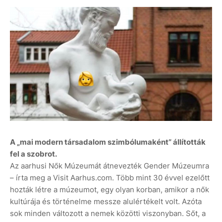
A „mai modern társadalom szimbólumaként” állították
fel a szobrot.
Az aarhusi Nők Múzeumát átnevezték Gender Múzeumra
– írta meg a Visit Aarhus.com. Több mint 30 évvel ezelőtt
hozták létre a múzeumot, egy olyan korban, amikor a nők
kultúrája és történelme messze alulértékelt volt. Azóta
sok minden változott a nemek közötti viszonyban. Sőt, a