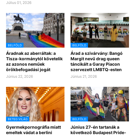
Július 01, 2026
BELFÖLD
BELFÖLD
Áradnak az aberráltak: a
Árad a szivárvány: Bangó
Tisza-kormánytól követelik
Margit nevű drag queen
az azonos neműek
táncikált a Garay Piacon
örökbefogadási jogát
szervezett LMBTQ-esten
Június 22, 2026
Június 21, 2026
BETEG VILÁG
BELFÖLD
Gyermekpornográfia miatt
Június 27-én tartanák a
emeltek vádat a berlini
következő Budapest Pride-