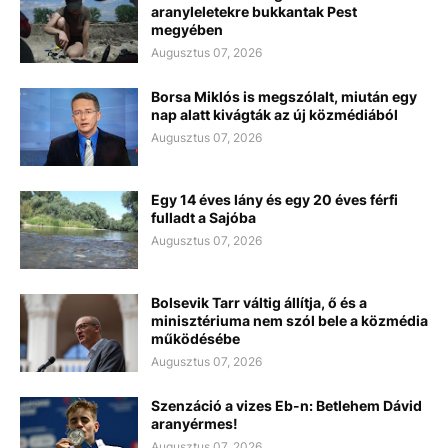
aranyleletekre bukkantak Pest
megyében
Augusztus 07, 2026
Borsa Miklós is megszólalt, miután egy
nap alatt kivágták az új közmédiából
Augusztus 07, 2026
Egy 14 éves lány és egy 20 éves férfi
fulladt a Sajóba
Augusztus 07, 2026
Bolsevik Tarr váltig állítja, ő és a
minisztériuma nem szól bele a közmédia
működésébe
Augusztus 07, 2026
Szenzáció a vizes Eb-n: Betlehem Dávid
aranyérmes!
Augusztus 07, 2026