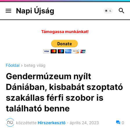
Napi Újság
Támogassa munkánkat!
Főoldal
beteg világ
Gendermúzeum nyílt
Dániában, kisbabát szoptató
szakállas férfi szobor is
található benne
közzétette
Hírszerkesztő
-
április 24, 2023
0