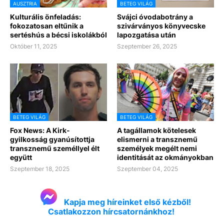
AUSZTRIA
BETEG VILÁG
Kulturális önfeladás:
Svájci óvodabotrány a
fokozatosan eltűnik a
szivárványos könyvecske
sertéshús a bécsi iskolákból
lapozgatása után
Október 11, 2025
Szeptember 26, 2025
BETEG VILÁG
BETEG VILÁG
Fox News: A Kirk-
A tagállamok kötelesek
gyilkosság gyanúsítottja
elismerni a transznemű
transznemű személlyel élt
személyek megélt nemi
együtt
identitását az okmányokban
Szeptember 18, 2025
Szeptember 04, 2025
Kapja meg híreinket első kézből!
Csatlakozzon hírcsatornánkhoz!