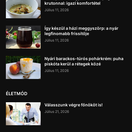
krutonnal: igazi komfortétel
Július 11, 2026
Így készül a házi meggyszörp: a nyár
legfinomabb frissítője
Július 11, 2026
Nyári barackos-túrós pohárkrém: puha
piskóta kerül a rétegek közé
Július 11, 2026
ÉLETMÓD
Válasszunk végre főnököt is!
Július 21, 2026