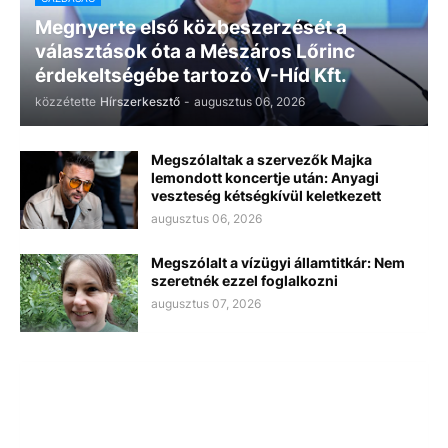
Megnyerte első közbeszerzését a
választások óta a Mészáros Lőrinc
érdekeltségébe tartozó V-Híd Kft.
közzétette
Hírszerkesztő
-
augusztus 06, 2026
Megszólaltak a szervezők Majka
lemondott koncertje után: Anyagi
veszteség kétségkívül keletkezett
augusztus 06, 2026
Megszólalt a vízügyi államtitkár: Nem
szeretnék ezzel foglalkozni
augusztus 07, 2026