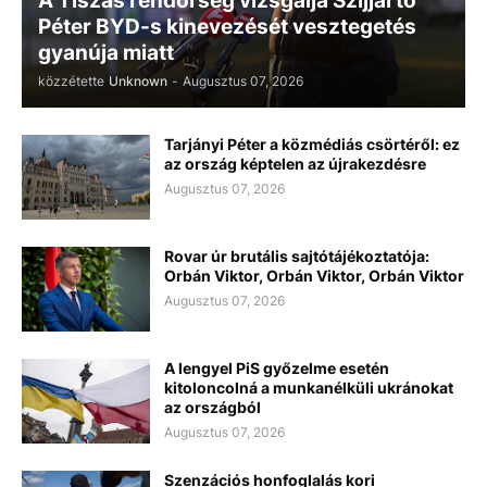
A Tiszás rendőrség vizsgálja Szijjártó
Péter BYD-s kinevezését vesztegetés
gyanúja miatt
közzétette
Unknown
-
Augusztus 07, 2026
Tarjányi Péter a közmédiás csörtéről: ez
az ország képtelen az újrakezdésre
Augusztus 07, 2026
Rovar úr brutális sajtótájékoztatója:
Orbán Viktor, Orbán Viktor, Orbán Viktor
Augusztus 07, 2026
A lengyel PiS győzelme esetén
kitoloncolná a munkanélküli ukránokat
az országból
Augusztus 07, 2026
Szenzációs honfoglalás kori