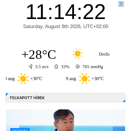
+28°C
Derűs
3.5 m/s
33%
765
mmHg
g
+30°C
9 aug
+30°C
10 aug
FELKAPOTT HÍREK
GAZDASÁG