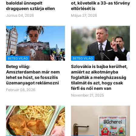
baloldal ünnepelt
ot, követelik a 33-as törvény
dragqueen sztárja ellen
eltörlését is
Június 04, 2026
Május 27, 2026
BETEG VILÁG
BETEG VILÁG
Beteg világ:
Szlovákia is bajba kerülhet,
Amszterdamban már nem
amiért az alkotmányba
lehet se húst, se fosszilis
foglalták a melegházasság
üzemanyagot reklámozni
tilalmát és azt, hogy csak
férfi és női nem van
Február 08, 2026
November 21, 2025