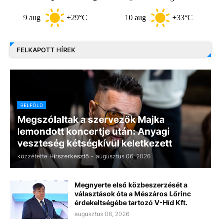
9 aug
+29°C
10 aug
+33°C
11 
FELKAPOTT HÍREK
BELFÖLD
Megszólaltak a szervezők Majka
lemondott koncertje után: Anyagi
veszteség kétségkívül keletkezett
közzétette
Hírszerkesztő
-
augusztus 06, 2026
Megnyerte első közbeszerzését a
választások óta a Mészáros Lőrinc
érdekeltségébe tartozó V-Híd Kft.
augusztus 06, 2026