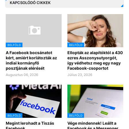
KAPCSOLÓDÓ CIKKEK
BELFÖLD
BELFÖLD
A Facebook bocsánatot
Ellopták az alapítóktól a 430
kért, amiért korlátozták az
ezres Asszonysutyorgót,
indiai kormányfő
így védhetsz meg egy nagy
posztjának elérését
Facebook-csoportot
Augusztus 06, 2026
Július 23, 2026
BELFÖLD
BELFÖLD
Megint lerohadt a Tiszás
Vége mindennek! Leállt a
Facebook
Facebook és a Messenger