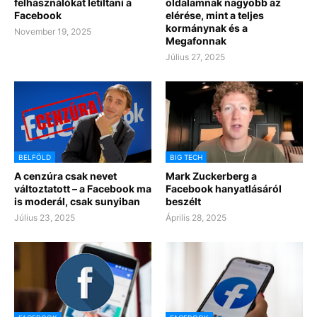
felhasználókat letiltani a
oldalamnak nagyobb az
Facebook
elérése, mint a teljes
kormánynak és a
November 19, 2025
Megafonnak
Július 27, 2025
BELFÖLD
BIG TECH
A cenzúra csak nevet
Mark Zuckerberg a
változtatott – a Facebook ma
Facebook hanyatlásáról
is moderál, csak sunyiban
beszélt
Július 23, 2025
Április 28, 2025