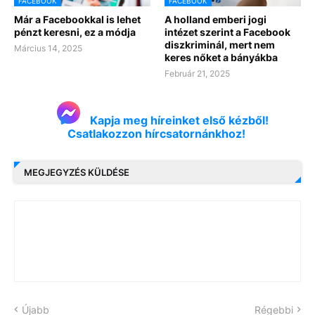
FACEBOOK
FACEBOOK
Már a Facebookkal is lehet
A holland emberi jogi
pénzt keresni, ez a módja
intézet szerint a Facebook
diszkriminál, mert nem
Március 14, 2025
keres nőket a bányákba
Február 21, 2025
Kapja meg híreinket első kézből!
Csatlakozzon hírcsatornánkhoz!
MEGJEGYZÉS KÜLDÉSE
Újabb
Régebbi