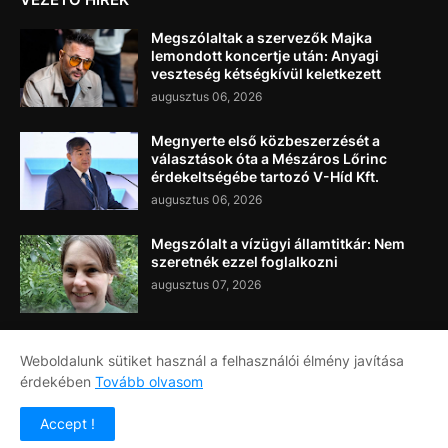
Megszólaltak a szervezők Majka
lemondott koncertje után: Anyagi
veszteség kétségkívül keletkezett
augusztus 06, 2026
Megnyerte első közbeszerzését a
választások óta a Mészáros Lőrinc
érdekeltségébe tartozó V-Híd Kft.
augusztus 06, 2026
Megszólalt a vízügyi államtitkár: Nem
szeretnék ezzel foglalkozni
augusztus 07, 2026
Weboldalunk sütiket használ a felhasználói élmény javítása
érdekében
Tovább olvasom
Címlap
Rólunk
Kapcsolat
Accept !
Copyright ©
2026
Napi Újság