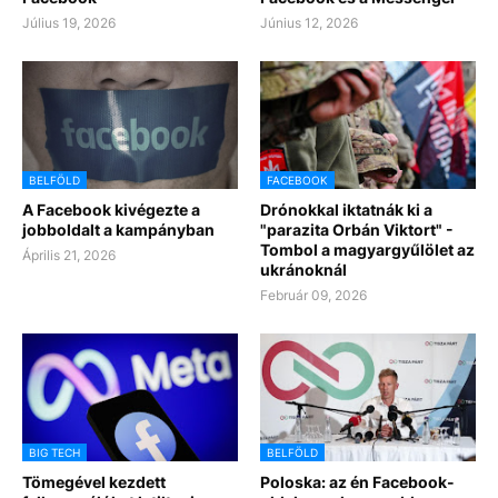
Július 19, 2026
Június 12, 2026
BELFÖLD
FACEBOOK
A Facebook kivégezte a
Drónokkal iktatnák ki a
jobboldalt a kampányban
"parazita Orbán Viktort" -
Tombol a magyargyűlölet az
Április 21, 2026
ukránoknál
Február 09, 2026
BIG TECH
BELFÖLD
Tömegével kezdett
Poloska: az én Facebook-