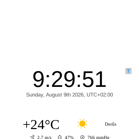
+24°C
Derűs
2.7 m/s
47%
766
mmHg