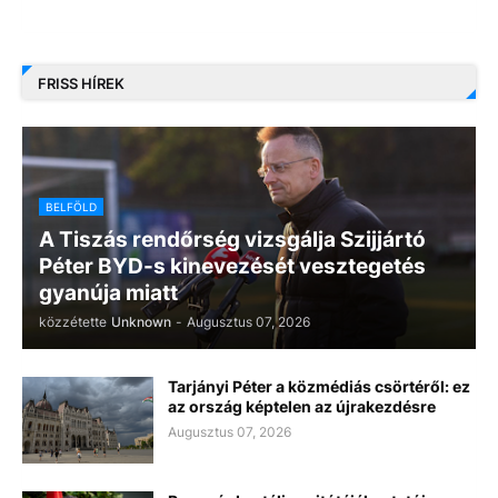
FRISS HÍREK
BELFÖLD
A Tiszás rendőrség vizsgálja Szijjártó
Péter BYD-s kinevezését vesztegetés
gyanúja miatt
közzétette
Unknown
-
Augusztus 07, 2026
Tarjányi Péter a közmédiás csörtéről: ez
az ország képtelen az újrakezdésre
Augusztus 07, 2026