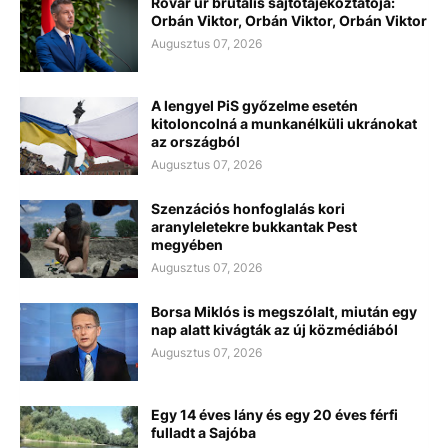
Rovar úr brutális sajtótájékoztatója:
Orbán Viktor, Orbán Viktor, Orbán Viktor
Augusztus 07, 2026
A lengyel PiS győzelme esetén
kitoloncolná a munkanélküli ukránokat
az országból
Augusztus 07, 2026
Szenzációs honfoglalás kori
aranyleletekre bukkantak Pest
megyében
Augusztus 07, 2026
Borsa Miklós is megszólalt, miután egy
nap alatt kivágták az új közmédiából
Augusztus 07, 2026
Egy 14 éves lány és egy 20 éves férfi
fulladt a Sajóba