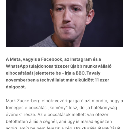
A Meta, vagyis a Facebook, az Instagram és a
WhatsApp tulajdonosa tízezer újabb munkavállaló
elbocsátását jelentette be - írja a BBC. Tavaly
novemberben a techvállalat már elküldött 11 ezer
dolgozót.
Mark Zuckerberg elnök-vezérigazgató azt mondta, hogy a
tömeges elbocsátás „kemény” lesz, de „a hatékonyság
évének” része. Az elbocsátások mellett van ötezer
betöltetlen állás a cégnél, ami úgy is marad egészen
addig, amíg be nem fejezik a cég strukturális átalakítását.