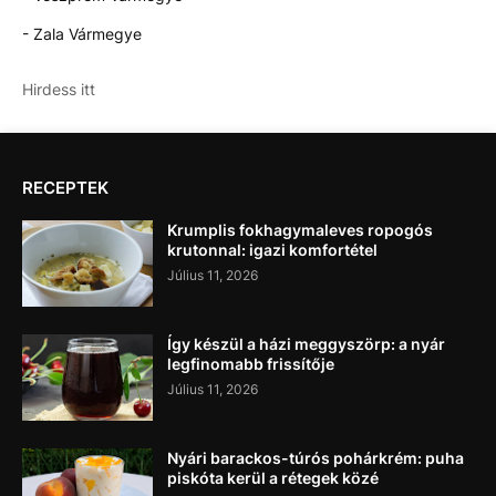
- Zala Vármegye
Hirdess itt
RECEPTEK
Krumplis fokhagymaleves ropogós
krutonnal: igazi komfortétel
Július 11, 2026
Így készül a házi meggyszörp: a nyár
legfinomabb frissítője
Július 11, 2026
Nyári barackos-túrós pohárkrém: puha
piskóta kerül a rétegek közé