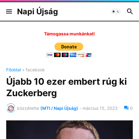
Napi Újság
Támogassa munkánkat!
Főoldal
facebook
Újabb 10 ezer embert rúg ki
Zuckerberg
közzétette
(MTI / Napi Újság)
-
március 15, 2023
0