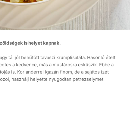
 zöldségek is helyet kapnak.
 tál jól behűtött tavaszi krumplisaláta. Hasonló ételt
ecetes a kedvence, más a mustárosra esküszik. Ebbe a
 tojás is. Korianderrel igazán finom, de a sajátos ízét
tozol, használj helyette nyugodtan petrezselymet.