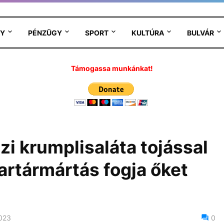
Y
PÉNZÜGY
SPORT
KULTÚRA
BULVÁR
Támogassa munkánkat!
i krumplisaláta tojással
artármártás fogja őket
2023
0