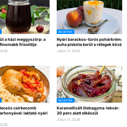
RECEPTEK
ül a házi meggyszörp: a
Nyári barackos-túrós pohárkrém:
finomabb frissítője
puha piskóta kerül a rétegek közé
 2026
Július 11, 2026
RECEPTEK
 lecsós csirkecomb
Karamellizált lilahagyma-lekvár:
 tarhonyával: laktató nyári
30 perc alatt elkészül
Július 11, 2026
 2026