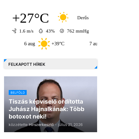
+27°C
Derűs
1.6 m/s
43%
762
mmHg
6 aug
+39°C
7 aug
+32°C
8 
FELKAPOTT HÍREK
BELFÖLD
Tiszás képviselő ordította
Juhász Hajnalkának: Több
botoxot neki!
közzétette
Hírszerkesztő
-
július 21, 2026