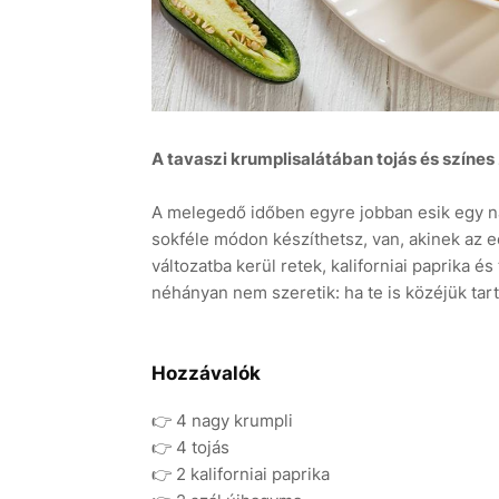
A tavaszi krumplisalátában tojás és színes
A melegedő időben egyre jobban esik egy nagy
sokféle módon készíthetsz, van, akinek az 
változatba kerül retek, kaliforniai paprika és
néhányan nem szeretik: ha te is közéjük tar
Hozzávalók
👉 4 nagy krumpli
👉 4 tojás
👉 2 kaliforniai paprika