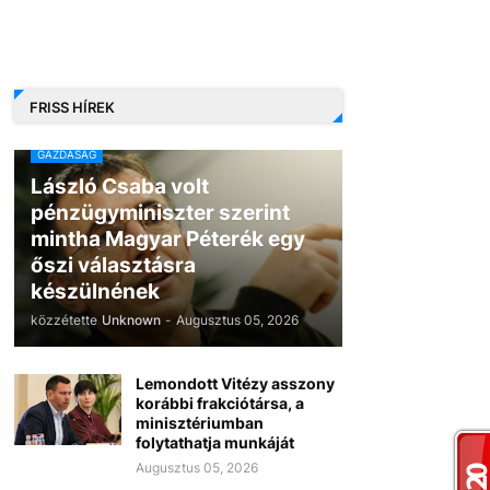
FRISS HÍREK
GAZDASÁG
László Csaba volt
pénzügyminiszter szerint
mintha Magyar Péterék egy
őszi választásra
készülnének
közzétette
Unknown
-
Augusztus 05, 2026
Lemondott Vitézy asszony
korábbi frakciótársa, a
minisztériumban
folytathatja munkáját
Augusztus 05, 2026