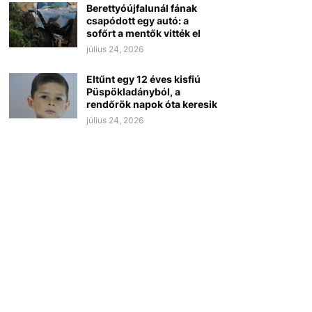
Berettyóújfalunál fának
csapódott egy autó: a
sofőrt a mentők vitték el
július 24, 2026
Eltűnt egy 12 éves kisfiú
Püspökladányból, a
rendőrök napok óta keresik
július 24, 2026