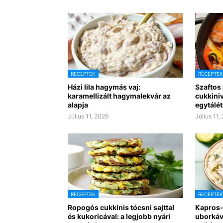
RECEPTEK
RECEPTEK
Házi lila hagymás vaj:
Szaftos
karamellizált hagymalekvár az
cukkiniv
alapja
egytálét
Július 11, 2026
Július 11,
RECEPTEK
RECEPTEK
Ropogós cukkinis tócsni sajttal
Kapros-
és kukoricával: a legjobb nyári
uborkáv