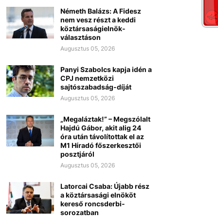
Németh Balázs: A Fidesz
nem vesz részt a keddi
köztársaságielnök-
választáson
Augusztus 05, 2026
Panyi Szabolcs kapja idén a
CPJ nemzetközi
sajtószabadság-díját
Augusztus 05, 2026
„Megaláztak!” – Megszólalt
Hajdú Gábor, akit alig 24
óra után távolítottak el az
M1 Híradó főszerkesztői
posztjáról
Augusztus 05, 2026
Latorcai Csaba: Újabb rész
a köztársasági elnököt
kereső roncsderbi-
sorozatban