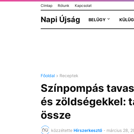
Címlap
Rólunk
Kapcsolat
Napi Újság
BELÜGY
KÜLÜG
Főoldal
Receptek
Színpompás tavasz
és zöldségekkel: t
össze
közzétette
Hírszerkesztő
-
március 28, 