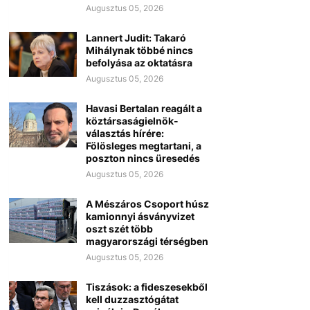
Augusztus 05, 2026
Lannert Judit: Takaró
Mihálynak többé nincs
befolyása az oktatásra
Augusztus 05, 2026
Havasi Bertalan reagált a
köztársaságielnök-
választás hírére:
Fölösleges megtartani, a
poszton nincs üresedés
Augusztus 05, 2026
A Mészáros Csoport húsz
kamionnyi ásványvizet
oszt szét több
magyarországi térségben
Augusztus 05, 2026
Tiszások: a fideszesekből
kell duzzasztógátat