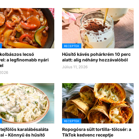
RECEPTEK
 kolbászos lecsó
Hűsítő kávés pohárkrém 10 perc
el: a legfinomabb nyári
alatt: alig néhány hozzávalóból
el
Július 11, 2026
 2026
RECEPTEK
tejfölös karalábésaláta
Ropogósra sült tortilla-tölcsér: a
al – Könnyű és hűsítő
TikTok kedvenc receptje