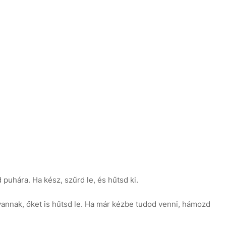
puhára. Ha kész, szűrd le, és hűtsd ki.
n vannak, őket is hűtsd le. Ha már kézbe tudod venni, hámozd