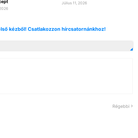
cept
Július 11, 2026
 2026
első kézből! Csatlakozzon hírcsatornánkhoz!
Régebbi