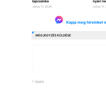
lapcsánka
nyári re
Július 11, 2026
Július 11,
Kapja meg híreinket 
MEGJEGYZÉS KÜLDÉSE
Újabb