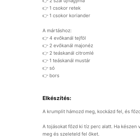
👉 2 szál újhagyma
👉 1 csokor retek
👉 1 csokor koriander
A mártáshoz:
👉 4 evőkanál tejföl
👉 2 evőkanál majonéz
👉 2 teáskanál citromlé
👉 1 teáskanál mustár
👉 só
👉 bors
Elkészítés:
A krumplit hámozd meg, kockázd fel, és főzd 
A tojásokat főzd ki tíz perc alatt. Ha késze
meg és szeleteld fel őket.