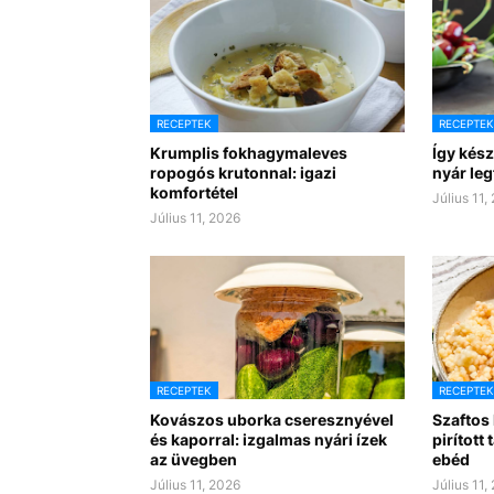
RECEPTEK
RECEPTEK
Krumplis fokhagymaleves
Így kész
ropogós krutonnal: igazi
nyár leg
komfortétel
Július 11,
Július 11, 2026
RECEPTEK
RECEPTEK
Kovászos uborka cseresznyével
Szaftos
és kaporral: izgalmas nyári ízek
pirított
az üvegben
ebéd
Július 11, 2026
Július 11,