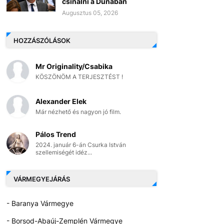
csinálni a Dunában
Augusztus 05, 2026
HOZZÁSZÓLÁSOK
Mr Originality/Csabika
KÖSZÖNÖM A TERJESZTÉST !
Alexander Elek
Már nézhető és nagyon jó film.
Pálos Trend
2024. január 6-án Csurka István
szellemiségét idéz...
VÁRMEGYEJÁRÁS
- Baranya Vármegye
- Borsod-Abaúj-Zemplén Vármegye