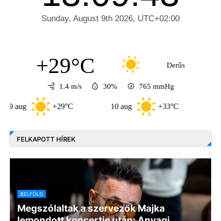
+29°C
Derűs
1.4 m/s
30%
765
mmHg
g
+29°C
10 aug
+33°C
11 aug
FELKAPOTT HÍREK
BELFÖLD
Megszólaltak a szervezők Majka
lemondott koncertje után: Anyagi