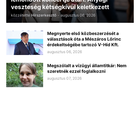
veszteség kétségkívül keletkezett
közzétette
Hírszerkesztő
-
augusztus 06, 2026
Megnyerte első közbeszerzését a
választások óta a Mészáros Lőrinc
érdekeltségébe tartozó V-Híd Kft.
augusztus 06, 2026
Megszólalt a vízügyi államtitkár: Nem
szeretnék ezzel foglalkozni
augusztus 07, 2026