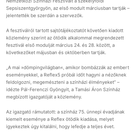
Nemzetközi Színházi Fesztivált a székelyföldi
Sepsiszentgyörgyön, az első modult márciusban tartják –
jelentették be szerdán a szervezők.
A fesztiválról tartott sajtótájékoztatót követően kiadott
közlemény szerint az ötödik alkalommal megrendezett
fesztivál első modulját március 24. és 28. között, a
következőket májusban és októberben tartják.
„A mai »dömpingvilágban«, amikor bombázzák az embert
eseményekkel, a Reflex5 próbál időt hagyni a nézőknek
feldolgozni, megemészteni a színházi élményeket” –
idézte Pál-Ferenczi Gyöngyit, a Tamási Áron Színház
megbízott igazgatóját a közlemény.
Az igazgató rámutatott: a színház 75. ünnepi évadjának
kiemelt eseménye a Reflex ötödik kiadása, melyet
igyekeztek úgy kitalálni, hogy lefedje a teljes évet.