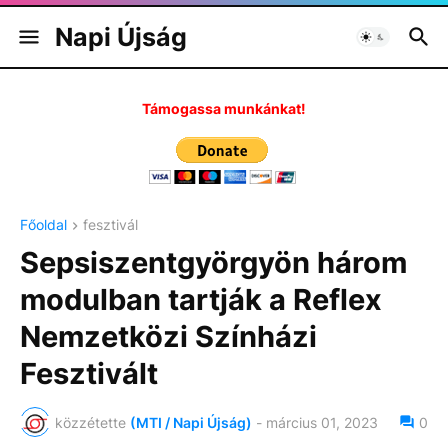
Napi Újság
Támogassa munkánkat!
Főoldal
fesztivál
Sepsiszentgyörgyön három
modulban tartják a Reflex
Nemzetközi Színházi
Fesztivált
közzétette
(MTI / Napi Újság)
-
március 01, 2023
0