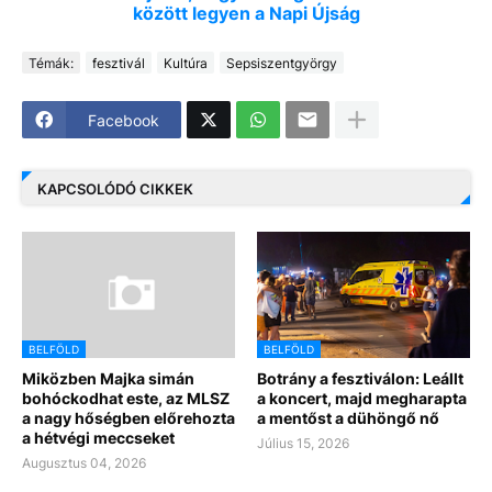
között legyen a Napi Újság
Témák:
fesztivál
Kultúra
Sepsiszentgyörgy
Facebook
KAPCSOLÓDÓ CIKKEK
BELFÖLD
BELFÖLD
Miközben Majka simán
Botrány a fesztiválon: Leállt
bohóckodhat este, az MLSZ
a koncert, majd megharapta
a nagy hőségben előrehozta
a mentőst a dühöngő nő
a hétvégi meccseket
Július 15, 2026
Augusztus 04, 2026