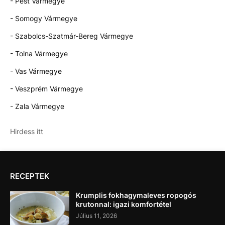
- Pest Vármegye
- Somogy Vármegye
- Szabolcs-Szatmár-Bereg Vármegye
- Tolna Vármegye
- Vas Vármegye
- Veszprém Vármegye
- Zala Vármegye
Hirdess itt
RECEPTEK
Krumplis fokhagymaleves ropogós
krutonnal: igazi komfortétel
Július 11, 2026