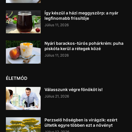
Így készül a házi meggyszörp: a nyár
legfinomabb frissítője
Július 11, 2026
Nyári barackos-túrós pohárkrém: puha
piskóta kerül a rétegek közé
Július 11, 2026
ÉLETMÓD
Válasszunk végre főnököt is!
Július 21, 2026
Perzselő hőségben is virágzik: ezért
ültetik egyre többen ezt a növényt
Július 12, 2026