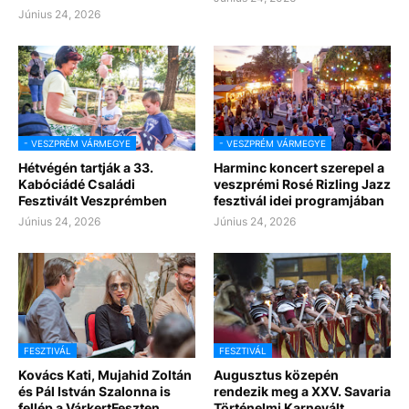
Június 24, 2026
- VESZPRÉM VÁRMEGYE
- VESZPRÉM VÁRMEGYE
Hétvégén tartják a 33.
Harminc koncert szerepel a
Kabóciádé Családi
veszprémi Rosé Rizling Jazz
Fesztivált Veszprémben
fesztivál idei programjában
Június 24, 2026
Június 24, 2026
FESZTIVÁL
FESZTIVÁL
Kovács Kati, Mujahid Zoltán
Augusztus közepén
és Pál István Szalonna is
rendezik meg a XXV. Savaria
fellép a VárkertFeszten
Történelmi Karnevált