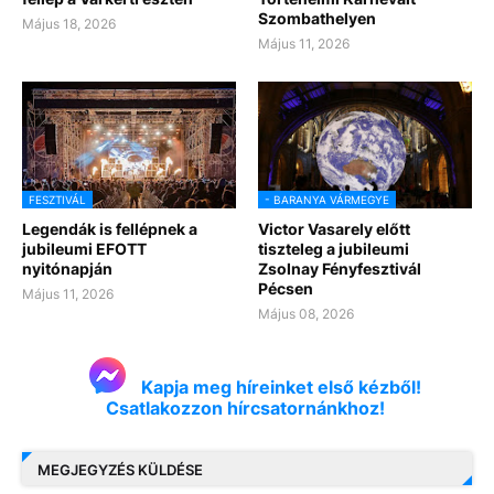
Szombathelyen
Május 18, 2026
Május 11, 2026
FESZTIVÁL
- BARANYA VÁRMEGYE
Legendák is fellépnek a
Victor Vasarely előtt
jubileumi EFOTT
tiszteleg a jubileumi
nyitónapján
Zsolnay Fényfesztivál
Pécsen
Május 11, 2026
Május 08, 2026
Kapja meg híreinket első kézből!
Csatlakozzon hírcsatornánkhoz!
MEGJEGYZÉS KÜLDÉSE