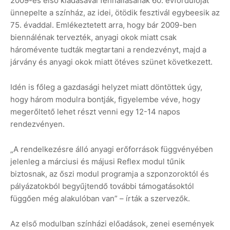
2009-es első kiadásával fennállásának 60. évfordulóját
ünnepelte a színház, az idei, ötödik fesztivál egybeesik az
75. évaddal. Emlékeztetett arra, hogy bár 2009-ben
biennálénak tervezték, anyagi okok miatt csak
háromévente tudták megtartani a rendezvényt, majd a
járvány és anyagi okok miatt ötéves szünet következett.
Idén is főleg a gazdasági helyzet miatt döntöttek úgy,
hogy három modulra bontják, figyelembe véve, hogy
megerőltető lehet részt venni egy 12-14 napos
rendezvényen.
„A rendelkezésre álló anyagi erőforrások függvényében
jelenleg a márciusi és májusi Reflex modul tűnik
biztosnak, az őszi modul programja a szponzoroktól és
pályázatokból begyűjtendő további támogatásoktól
függően még alakulóban van” – írták a szervezők.
Az első modulban színházi előadások, zenei események