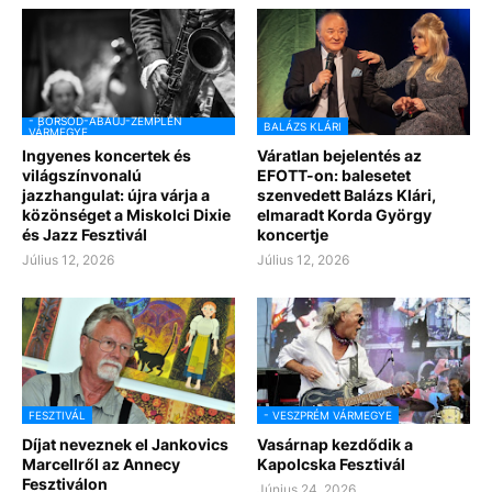
- BORSOD-ABAÚJ-ZEMPLÉN
BALÁZS KLÁRI
VÁRMEGYE
Ingyenes koncertek és
Váratlan bejelentés az
világszínvonalú
EFOTT-on: balesetet
jazzhangulat: újra várja a
szenvedett Balázs Klári,
közönséget a Miskolci Dixie
elmaradt Korda György
és Jazz Fesztivál
koncertje
Július 12, 2026
Július 12, 2026
FESZTIVÁL
- VESZPRÉM VÁRMEGYE
Díjat neveznek el Jankovics
Vasárnap kezdődik a
Marcellről az Annecy
Kapolcska Fesztivál
Fesztiválon
Június 24, 2026