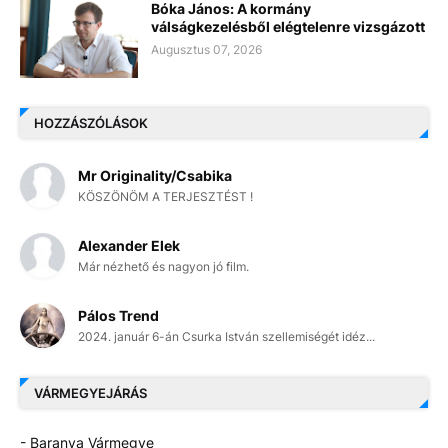
Bóka János: A kormány
válságkezelésből elégtelenre vizsgázott
Augusztus 07, 2026
HOZZÁSZÓLÁSOK
Mr Originality/Csabika
KÖSZÖNÖM A TERJESZTÉST !
Alexander Elek
Már nézhető és nagyon jó film.
Pálos Trend
2024. január 6-án Csurka István szellemiségét idéz...
VÁRMEGYEJÁRÁS
- Baranya Vármegye