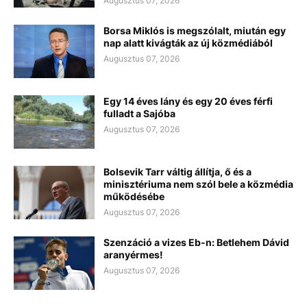
Augusztus 07, 2026
Borsa Miklós is megszólalt, miután egy
nap alatt kivágták az új közmédiából
Augusztus 07, 2026
Egy 14 éves lány és egy 20 éves férfi
fulladt a Sajóba
Augusztus 07, 2026
Bolsevik Tarr váltig állítja, ő és a
minisztériuma nem szól bele a közmédia
működésébe
Augusztus 07, 2026
Szenzáció a vizes Eb-n: Betlehem Dávid
aranyérmes!
Augusztus 07, 2026