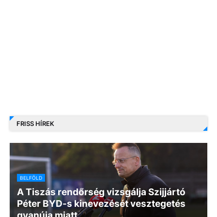
FRISS HÍREK
BELFÖLD
A Tiszás rendőrség vizsgálja Szijjártó
Péter BYD-s kinevezését vesztegetés
gyanúja miatt