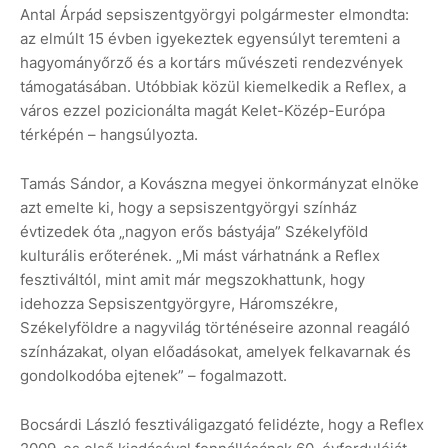
Antal Árpád sepsiszentgyörgyi polgármester elmondta:
az elmúlt 15 évben igyekeztek egyensúlyt teremteni a
hagyományőrző és a kortárs művészeti rendezvények
támogatásában. Utóbbiak közül kiemelkedik a Reflex, a
város ezzel pozicionálta magát Kelet-Közép-Európa
térképén – hangsúlyozta.
Tamás Sándor, a Kovászna megyei önkormányzat elnöke
azt emelte ki, hogy a sepsiszentgyörgyi színház
évtizedek óta „nagyon erős bástyája” Székelyföld
kulturális erőterének. „Mi mást várhatnánk a Reflex
fesztiváltól, mint amit már megszokhattunk, hogy
idehozza Sepsiszentgyörgyre, Háromszékre,
Székelyföldre a nagyvilág történéseire azonnal reagáló
színházakat, olyan előadásokat, amelyek felkavarnak és
gondolkodóba ejtenek” – fogalmazott.
Bocsárdi László fesztiváligazgató felidézte, hogy a Reflex