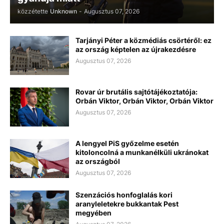
közzétette
Unknown
-
Augusztus 07, 2026
Tarjányi Péter a közmédiás csörtéről: ez
az ország képtelen az újrakezdésre
Augusztus 07, 2026
Rovar úr brutális sajtótájékoztatója:
Orbán Viktor, Orbán Viktor, Orbán Viktor
Augusztus 07, 2026
A lengyel PiS győzelme esetén
kitoloncolná a munkanélküli ukránokat
az országból
Augusztus 07, 2026
Szenzációs honfoglalás kori
aranyleletekre bukkantak Pest
megyében