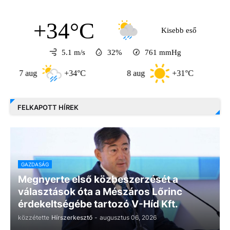
+34°C
Kisebb eső
5.1 m/s
32%
761
mmHg
 aug
+34°C
8 aug
+31°C
9 aug
FELKAPOTT HÍREK
GAZDASÁG
Megnyerte első közbeszerzését a
választások óta a Mészáros Lőrinc
érdekeltségébe tartozó V-Híd Kft.
közzétette
Hírszerkesztő
-
augusztus 06, 2026