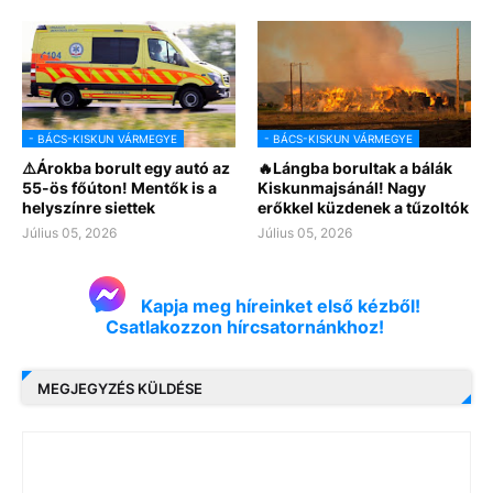
- BÁCS-KISKUN VÁRMEGYE
- BÁCS-KISKUN VÁRMEGYE
⚠️Árokba borult egy autó az
🔥Lángba borultak a bálák
55-ös főúton! Mentők is a
Kiskunmajsánál! Nagy
helyszínre siettek
erőkkel küzdenek a tűzoltók
Július 05, 2026
Július 05, 2026
Kapja meg híreinket első kézből!
Csatlakozzon hírcsatornánkhoz!
MEGJEGYZÉS KÜLDÉSE