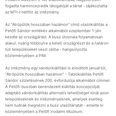
fogadta harmincezredik látogatóját a tárlat - tájékoztatta
az MTI-t hétfőn az intézmény.
Az "Átröpűlök hosszában hazámon" című utazókiállítás a
Petőfi Sándor-emlékév alkalmából szeptember 1-jén
kezdte az országjárást. A busz útvonala folyamatosan
alakul, nyárig többnyire a keleti országrészt és a határon
túli településeket veszi célba - hangsúlyozta
közleményében a PIM.
Az intézmény egy vándorkiállítást is elindított januártól,
"Átröpűlök hosszában hazámon" - Tablókiállítás Petőfi
Sándor születésének 200. évfordulója alkalmából címmel.
A Petőfi-buszban berendezett kiállítás koncepcióját
adaptáló vándorkiállítás alternatív lehetőséget kínál azon
településeknek és intézményeknek, amelyek esetleg
nem tudnák megnézni a busz utazótárlatát - emelte ki
közleményében a Petőfi Irodalmi Múzeum.