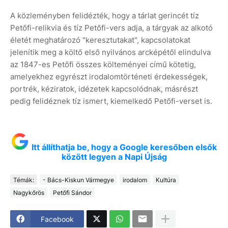
A közleményben felidézték, hogy a tárlat gerincét tíz
Petőfi-relikvia és tíz Petőfi-vers adja, a tárgyak az alkotó
életét meghatározó "keresztutakat", kapcsolatokat
jelenítik meg a költő első nyilvános arcképétől elindulva
az 1847-es Petőfi összes költeményei című kötetig,
amelyekhez egyrészt irodalomtörténeti érdekességek,
portrék, kéziratok, idézetek kapcsolódnak, másrészt
pedig felidéznek tíz ismert, kiemelkedő Petőfi-verset is.
Itt állíthatja be, hogy a Google keresőben elsők
között legyen a Napi Újság
Témák:
- Bács-Kiskun Vármegye
irodalom
Kultúra
Nagykőrös
Petőfi Sándor
Facebook