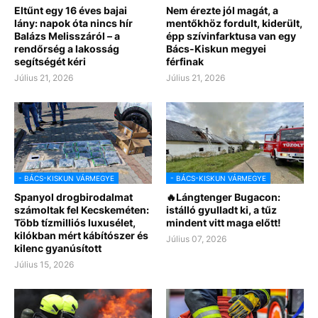
Eltűnt egy 16 éves bajai
Nem érezte jól magát, a
lány: napok óta nincs hír
mentőkhöz fordult, kiderült,
Balázs Melisszáról – a
épp szívinfarktusa van egy
rendőrség a lakosság
Bács-Kiskun megyei
segítségét kéri
férfinak
Július 21, 2026
Július 21, 2026
- BÁCS-KISKUN VÁRMEGYE
- BÁCS-KISKUN VÁRMEGYE
Spanyol drogbirodalmat
🔥Lángtenger Bugacon:
számoltak fel Kecskeméten:
istálló gyulladt ki, a tűz
Több tízmilliós luxusélet,
mindent vitt maga előtt!
kilókban mért kábítószer és
Július 07, 2026
kilenc gyanúsított
Július 15, 2026