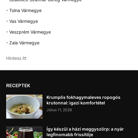
- Tolna Vármegye
- Vas Vármegye
- Veszprém Vármegye
- Zala Vármegye
Hirdess itt
RECEPTEK
Krumplis fokhagymaleves ropogós
krutonnal: igazi komfortétel
Július 11, 2026
Így készül a házi meggyszörp: a nyár
legfinomabb frissítője