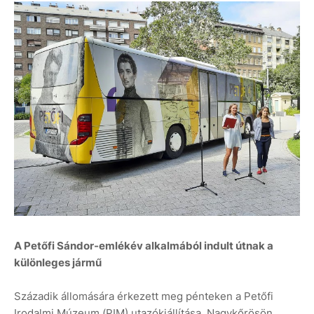
A Petőfi Sándor-emlékév alkalmából indult útnak a
különleges jármű
Századik állomására érkezett meg pénteken a Petőfi
Irodalmi Múzeum (PIM) utazókiállítása, Nagykőrösön