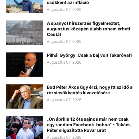
csökkent az infláció
Augusztus 07, 2026
A spanyol hírszerzés figyelmeztet,
augusztus közepén újabb roham érheti
Ceutát
Augusztus 07, 2026
Pilhál György: Csak a baj volt Takaróval?
Augusztus 07, 2026
Bod Péter Ákos úgy érzi, hogy Itt az idő a
rezsicsökkentés kivezetésére
Augusztus 07, 2026
„Ön április 12 óta sajnos már nem csak
egy random Facebook-bohóc” - Takács
Péter eligazította Rovar urat
Augusztus 07, 2026