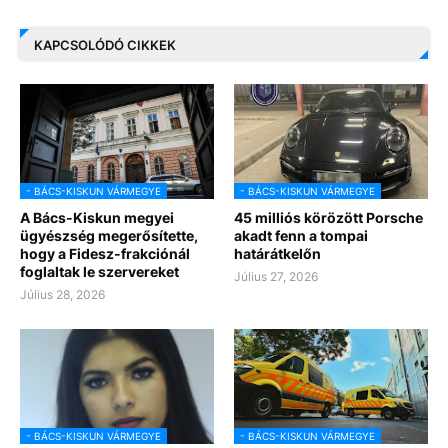
KAPCSOLÓDÓ CIKKEK
- BÁCS-KISKUN VÁRMEGYE
- BÁCS-KISKUN VÁRMEGYE
A Bács-Kiskun megyei
45 milliós körözött Porsche
ügyészség megerősítette,
akadt fenn a tompai
hogy a Fidesz-frakciónál
határátkelőn
foglaltak le szervereket
Július 27, 2026
Július 28, 2026
- BÁCS-KISKUN VÁRMEGYE
- BÁCS-KISKUN VÁRMEGYE