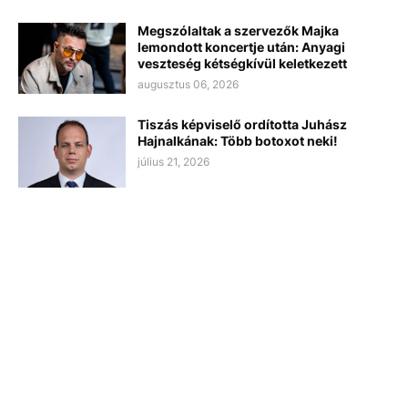
Megszólaltak a szervezők Majka
lemondott koncertje után: Anyagi
veszteség kétségkívül keletkezett
augusztus 06, 2026
Tiszás képviselő ordította Juhász
Hajnalkának: Több botoxot neki!
július 21, 2026