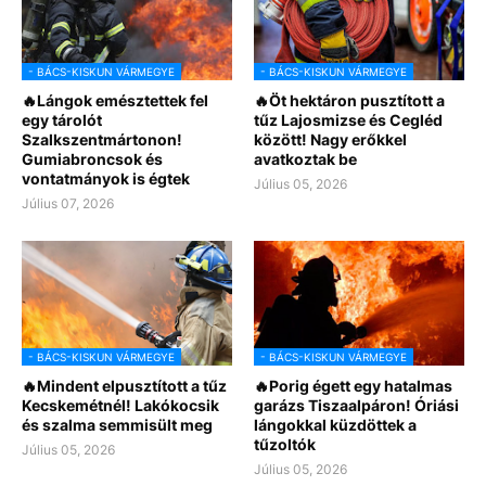
- BÁCS-KISKUN VÁRMEGYE
- BÁCS-KISKUN VÁRMEGYE
🔥Lángok emésztettek fel
🔥Öt hektáron pusztított a
egy tárolót
tűz Lajosmizse és Cegléd
Szalkszentmártonon!
között! Nagy erőkkel
Gumiabroncsok és
avatkoztak be
vontatmányok is égtek
Július 05, 2026
Július 07, 2026
- BÁCS-KISKUN VÁRMEGYE
- BÁCS-KISKUN VÁRMEGYE
🔥Mindent elpusztított a tűz
🔥Porig égett egy hatalmas
Kecskemétnél! Lakókocsik
garázs Tiszaalpáron! Óriási
és szalma semmisült meg
lángokkal küzdöttek a
tűzoltók
Július 05, 2026
Július 05, 2026