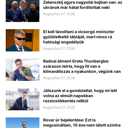
Zelenszkij egyre nagyobb bajban van: az
ukránok már hátat fordítottak neki
Augusztus 07, 2026
El kell távolítani a vicsorgó miniszter
gyülöletkeltő tábláját, mert nincs rá
hatósági engedélyük
Augusztus 07, 2026
Radnai átment Greta Thunbergbe:
szárazon leírta, hogy itt van a
klímaváltozás a nyakunkon, végünk van
Augusztus 07, 2026
Játszunk el a gondolattal, hogy mi lett
volna az elmúlt napokban
rezsicsökkentés nélkül
Augusztus 07, 2026
Rovar úr bejelentése: Ezt is
megcsináltam, 10 éve nem látott szintre