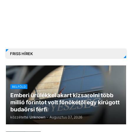
FRISS HÍREK
BELFÖLD
Emberi ürülékkel akart kizsarolni több
millió forintot volt főnökétől egy kirúgott
budaörsi férfi
közzétette
Unknown
-
Augusztus 07, 2026