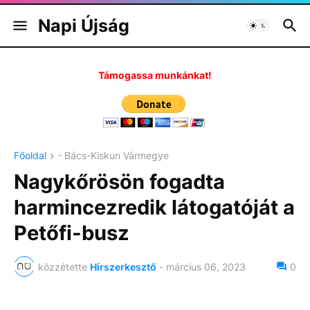
Napi Újság
Támogassa munkánkat!
Főoldal
- Bács-Kiskun Vármegye
Nagykőrösön fogadta
harmincezredik látogatóját a
Petőfi-busz
közzétette
Hírszerkesztő
-
március 06, 2023
0