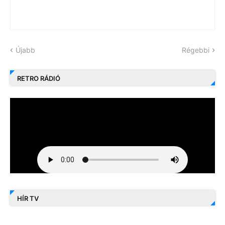
Újabb
Régebbi
RETRO RÁDIÓ
HÍR TV