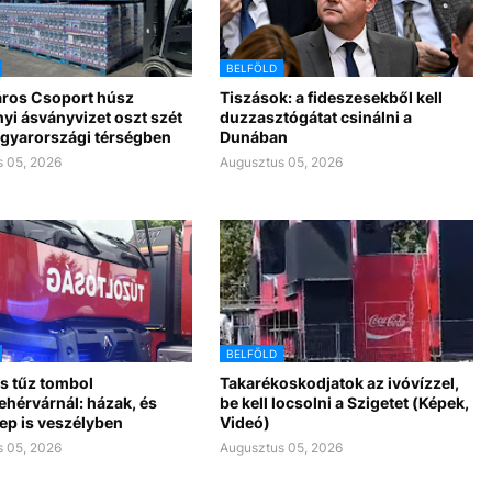
BELFÖLD
ros Csoport húsz
Tiszások: a fideszesekből kell
yi ásványvizet oszt szét
duzzasztógátat csinálni a
gyarországi térségben
Dunában
 05, 2026
Augusztus 05, 2026
BELFÖLD
s tűz tombol
Takarékoskodjatok az ivóvízzel,
ehérvárnál: házak, és
be kell locsolni a Szigetet (Képek,
ep is veszélyben
Videó)
 05, 2026
Augusztus 05, 2026