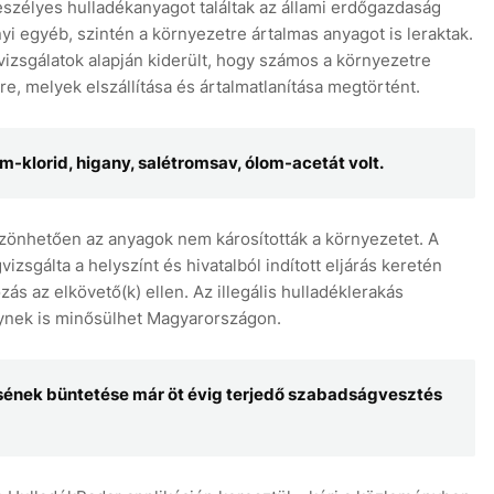
eszélyes hulladékanyagot találtak az állami erdőgazdaság
i egyéb, szintén a környezetre ártalmas anyagot is leraktak.
izsgálatok alapján kiderült, hogy számos a környezetre
e, melyek elszállítása és ártalmatlanítása megtörtént.
-klorid, higany, salétromsav, ólom-acetát volt.
zönhetően az anyagok nem károsították a környezetet. A
sgálta a helyszínt és hivatalból indított eljárás keretén
zás az elkövető(k) ellen. Az illegális hulladéklerakás
ynek is minősülhet Magyarországon.
zésének büntetése már öt évig terjedő szabadságvesztés