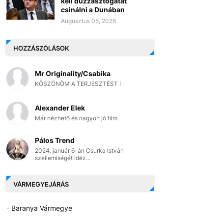
kell duzzasztógátat
csinálni a Dunában
Augusztus 05, 2026
HOZZÁSZÓLÁSOK
Mr Originality/Csabika
KÖSZÖNÖM A TERJESZTÉST !
Alexander Elek
Már nézhető és nagyon jó film.
Pálos Trend
2024. január 6-án Csurka István
szellemiségét idéz...
VÁRMEGYEJÁRÁS
- Baranya Vármegye