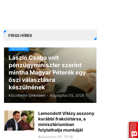
FRISS HÍREK
GAZDASÁG
László Csaba volt
pénzügyminiszter szerint
mintha Magyar Péterék egy
őszi választásra
készülnének
közzétette
Unknown
-
Augusztus 05, 2026
Lemondott Vitézy asszony
korábbi frakciótársa, a
minisztériumban
folytathatja munkáját
Augusztus 05, 2026