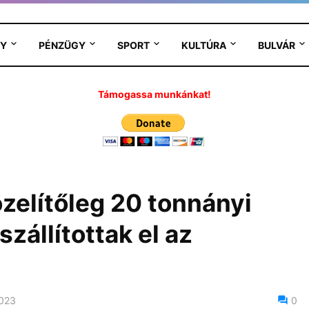
Y
PÉNZÜGY
SPORT
KULTÚRA
BULVÁR
Támogassa munkánkat!
zelítőleg 20 tonnányi
szállítottak el az
2023
0