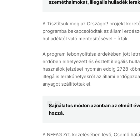
szeméthalmokat, illegális hulladék lerak
A Tisztítsuk meg az Országot! projekt keret
programba bekapcsolódtak az állami erdészet
hulladéktól való mentesítésével – írták.
A program lebonyolítása érdekében jött létre
erdőben elhelyezett és észlelt illegális hull
használók jelzései nyomán eddig 2728 köbméte
illegális lerakóhelyekről az állami erdőga
anyagot szállítottak el.
Sajnálatos módon azonban az elmúlt évek
hozzá.
A NEFAG Zrt. kezelésében lévő, Csemő határ