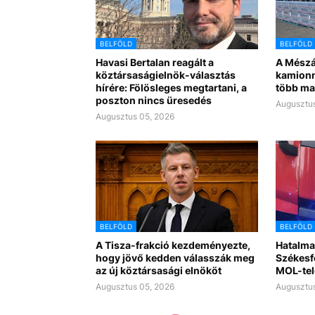
BELFÖLD
BELFÖLD
Havasi Bertalan reagált a
A Mészá
köztársaságielnök-választás
kamionn
hírére: Fölösleges megtartani, a
több ma
poszton nincs üresedés
Augusztus
Augusztus 05, 2026
BELFÖLD
BELFÖLD
A Tisza-frakció kezdeményezte,
Hatalma
hogy jövő kedden válasszák meg
Székesf
az új köztársasági elnököt
MOL-tel
Augusztus 05, 2026
Augusztus