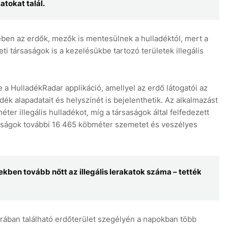
atokat talál.
ében az erdők, mezők is mentesülnek a hulladéktól, mert a
i társaságok is a kezelésükbe tartozó területek illegális
 a HulladékRadar applikáció, amellyel az erdő látogatói az
adék alapadatait és helyszínét is bejelenthetik. Az alkalmazást
r illegális hulladékot, míg a társaságok által felfedezett
zdaságok további 16 465 köbméter szemetet és veszélyes
ben tovább nőtt az illegális lerakatok száma – tették
ában található erdőterület szegélyén a napokban több