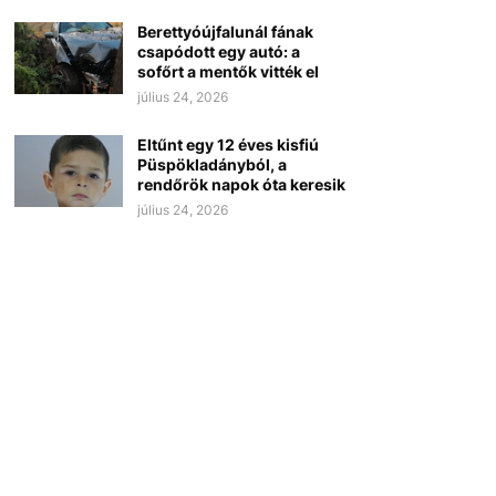
Berettyóújfalunál fának
csapódott egy autó: a
sofőrt a mentők vitték el
július 24, 2026
Eltűnt egy 12 éves kisfiú
Püspökladányból, a
rendőrök napok óta keresik
július 24, 2026