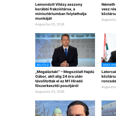
Lemondott Vitézy asszony
Németh 
korábbi frakciótársa, a
vesz rés
minisztériumban folytathatja
köztárs
munkáját
Augusztus
Augusztus 05, 2026
BELFÖLD
BAKA AN
„Megaláztak!” – Megszólalt Hajdú
Latorcai
Gábor, akit alig 24 óra után
köztárs
távolítottak el az M1 Híradó
roncsde
főszerkesztői posztjáról
Augusztus
Augusztus 05, 2026