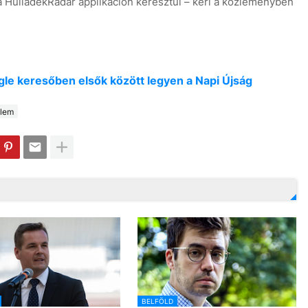
e a HulladékRadar applikáción keresztül – kéri a közleményben
oogle keresőben elsők között legyen a Napi Újság
lem
BELFÖLD