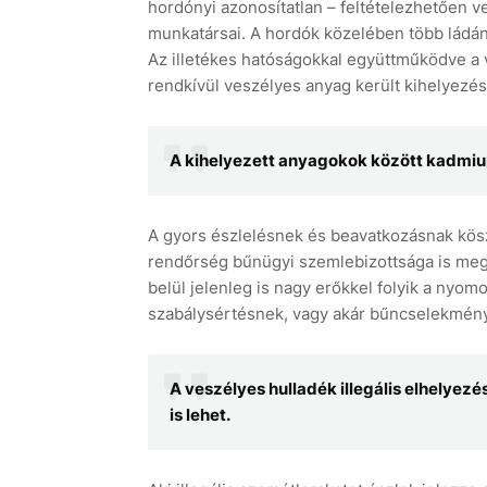
hordónyi azonosítatlan – feltételezhetően v
munkatársai. A hordók közelében több ládány
Az illetékes hatóságokkal együttműködve a v
rendkívül veszélyes anyag került kihelyezésr
A kihelyezett anyagokok között kadmium
A gyors észlelésnek és beavatkozásnak kös
rendőrség bűnügyi szemlebizottsága is megviz
belül jelenleg is nagy erőkkel folyik a nyomo
szabálysértésnek, vagy akár bűncselekmén
A veszélyes hulladék illegális elhelye
is lehet.