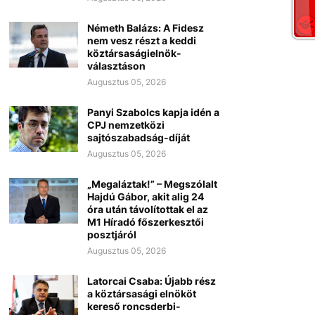
Németh Balázs: A Fidesz
nem vesz részt a keddi
köztársaságielnök-
választáson
Augusztus 05, 2026
Panyi Szabolcs kapja idén a
CPJ nemzetközi
sajtószabadság-díját
Augusztus 05, 2026
„Megaláztak!” – Megszólalt
Hajdú Gábor, akit alig 24
óra után távolítottak el az
M1 Híradó főszerkesztői
posztjáról
Augusztus 05, 2026
Latorcai Csaba: Újabb rész
a köztársasági elnököt
kereső roncsderbi-