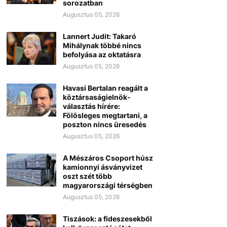
sorozatban
Augusztus 05, 2026
Lannert Judit: Takaró
Mihálynak többé nincs
befolyása az oktatásra
Augusztus 05, 2026
Havasi Bertalan reagált a
köztársaságielnök-
választás hírére:
Fölösleges megtartani, a
poszton nincs üresedés
Augusztus 05, 2026
A Mészáros Csoport húsz
kamionnyi ásványvizet
oszt szét több
magyarországi térségben
Augusztus 05, 2026
Tiszások: a fideszesekből