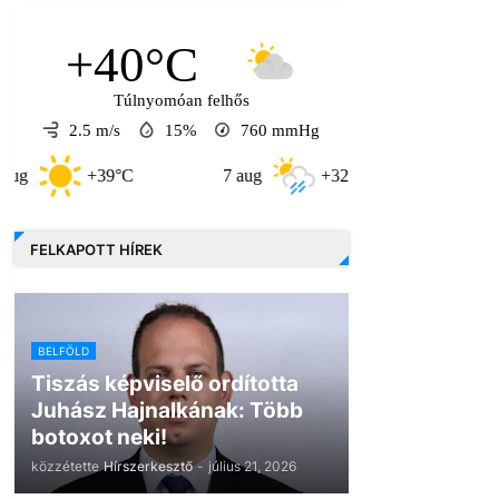
+40°C
Túlnyomóan felhős
2.5 m/s
15%
760
mmHg
+39°C
7 aug
+32°C
8 aug
+
FELKAPOTT HÍREK
BELFÖLD
Tiszás képviselő ordította
Juhász Hajnalkának: Több
botoxot neki!
közzétette
Hírszerkesztő
-
július 21, 2026