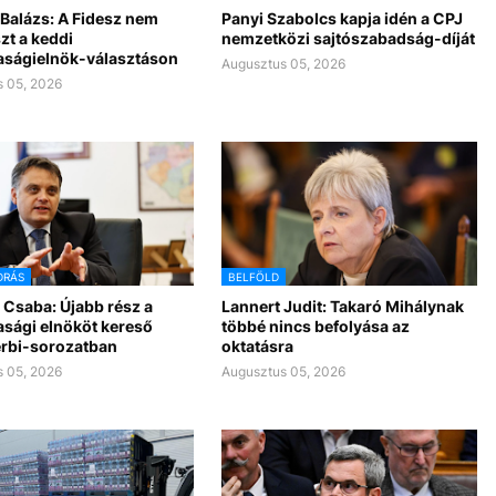
Balázs: A Fidesz nem
Panyi Szabolcs kapja idén a CPJ
zt a keddi
nemzetközi sajtószabadság-díját
aságielnök-választáson
Augusztus 05, 2026
 05, 2026
DRÁS
BELFÖLD
 Csaba: Újabb rész a
Lannert Judit: Takaró Mihálynak
asági elnököt kereső
többé nincs befolyása az
rbi-sorozatban
oktatásra
 05, 2026
Augusztus 05, 2026