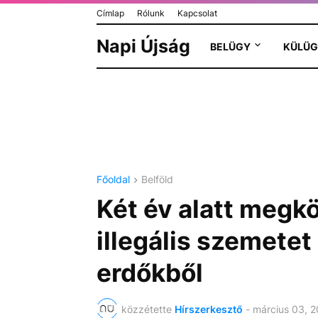
Címlap
Rólunk
Kapcsolat
Napi Újság
BELÜGY
KÜLÜG
Főoldal
Belföld
Két év alatt megkö
illegális szemetet 
erdőkből
közzétette
Hírszerkesztő
-
március 03, 