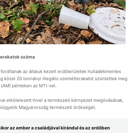
6 aug
s lerakatok száma
fordítanak az általuk kezelt erdőterületek hulladékmentes
ig közel 20 tonnányi illegális szemétlerakatot szüntettek meg
 (AM) pénteken az MTI-vel.
ok elkötelezett hívei a természeti környezet megóvásának,
elügyelik Magyarország természeti örökségét.
ikor az ember a családjával kirándul és az erdőben