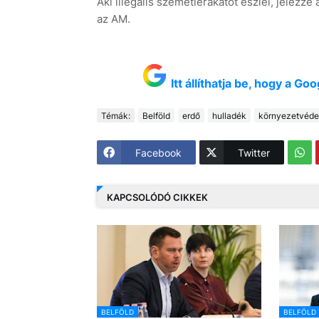
Aki illegális szemétlerakatot észlel, jelezz
az AM.
Itt állíthatja be, hogy a G
Témák:
Belföld
erdő
hulladék
környezetvéde
Facebook
Twitter
KAPCSOLÓDÓ CIKKEK
BELFÖLD
BELFÖLD