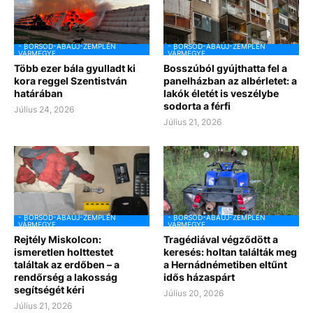
- BORSOD-ABAÚJ-ZEMPLÉN
- BORSOD-ABAÚJ-ZEMPLÉN
VÁRMEGYE
VÁRMEGYE
Több ezer bála gyulladt ki
Bosszúból gyújthatta fel a
kora reggel Szentistván
panelházban az albérletet: a
határában
lakók életét is veszélybe
sodorta a férfi
Július 24, 2026
Július 21, 2026
- BORSOD-ABAÚJ-ZEMPLÉN
- BORSOD-ABAÚJ-ZEMPLÉN
VÁRMEGYE
VÁRMEGYE
Rejtély Miskolcon:
Tragédiával végződött a
ismeretlen holttestet
keresés: holtan találták meg
találtak az erdőben – a
a Hernádnémetiben eltűnt
rendőrség a lakosság
idős házaspárt
segítségét kéri
Július 20, 2026
Július 21, 2026