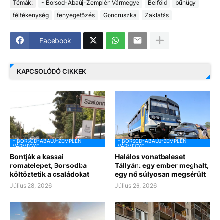
Témák:
- Borsod-Abaúj-Zemplén Vármegye
Belföld
bűnügy
féltékenység
fenyegetőzés
Göncruszka
Zaklatás
Facebook
KAPCSOLÓDÓ CIKKEK
- BORSOD-ABAÚJ-ZEMPLÉN
- BORSOD-ABAÚJ-ZEMPLÉN
VÁRMEGYE
VÁRMEGYE
Bontják a kassai
Halálos vonatbaleset
romatelepet, Borsodba
Tállyán: egy ember meghalt,
költöztetik a családokat
egy nő súlyosan megsérült
Július 28, 2026
Július 26, 2026