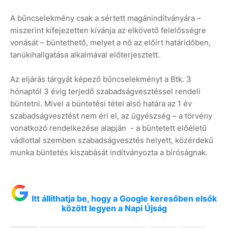
A bűncselekmény csak a sértett magánindítványára –
miszerint kifejezetten kívánja az elkövető felelősségre
vonását – büntethető, melyet a nő az előírt határidőben,
tanúkihallgatása alkalmával előterjesztett.
Az eljárás tárgyát képező bűncselekményt a Btk. 3
hónaptól 3 évig terjedő szabadságvesztéssel rendeli
büntetni. Mivel a büntetési tétel alsó határa az 1 év
szabadságvesztést nem éri el, az ügyészség – a törvény
vonatkozó rendelkezése alapján - a büntetett előéletű
vádlottal szemben szabadságvesztés helyett, közérdekű
munka büntetés kiszabását indítványozta a bíróságnak.
Itt állíthatja be, hogy a Google keresőben elsők
között legyen a Napi Újság