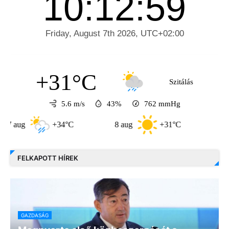
+31°C
Szitálás
5.6 m/s
43%
762
mmHg
g
+34°C
8 aug
+31°C
9 aug
FELKAPOTT HÍREK
GAZDASÁG