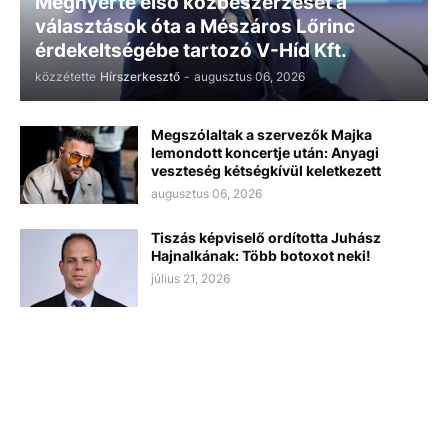
Megnyerte első közbeszerzését a
választások óta a Mészáros Lőrinc
érdekeltségébe tartozó V-Híd Kft.
közzétette
Hírszerkesztő
-
augusztus 06, 2026
Megszólaltak a szervezők Majka
lemondott koncertje után: Anyagi
veszteség kétségkívül keletkezett
augusztus 06, 2026
Tiszás képviselő ordította Juhász
Hajnalkának: Több botoxot neki!
július 21, 2026