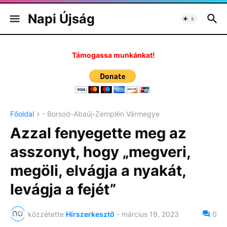
Napi Újság
Támogassa munkánkat!
Főoldal
- Borsod-Abaúj-Zemplén Vármegye
Azzal fenyegette meg az
asszonyt, hogy „megveri,
megöli, elvágja a nyakát,
levágja a fejét”
közzétette
Hírszerkesztő
-
március 19, 2023
0