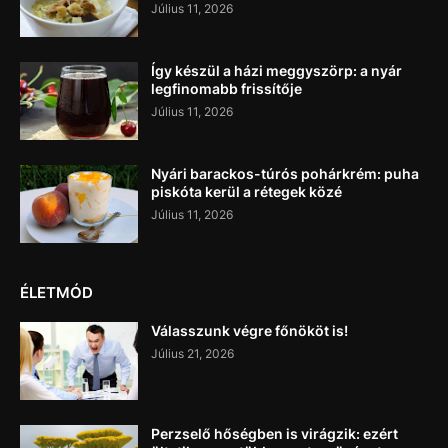
Július 11, 2026
Így készül a házi meggyszörp: a nyár
legfinomabb frissítője
Július 11, 2026
Nyári barackos-túrós pohárkrém: puha
piskóta kerül a rétegek közé
Július 11, 2026
ÉLETMÓD
Válasszunk végre főnököt is!
Július 21, 2026
Perzselő hőségben is virágzik: ezért