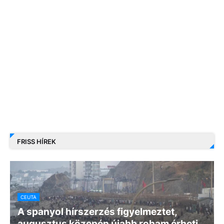
FRISS HÍREK
CEUTA
A spanyol hírszerzés figyelmeztet,
augusztus közepén újabb roham érheti