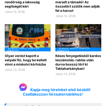
rendőrség a lakosság
maradt a támadó! Az
segítségét kéri
összetört szülők nem adják
fel a harcot
Július 15, 2026
Július 14, 2026
- BORSOD-ABAÚJ-ZEMPLÉN
- BORSOD-ABAÚJ-ZEMPLÉN
VÁRMEGYE
VÁRMEGYE
Olyan verést kapott a
Késes fenyegetésből kardos
selyebi fiú, hogy be kellett
leszámolás: rablás után
vinni a miskolci kórházba
durva bosszú tört ki
Taktaharkányban!
Július 13, 2026
Július 13, 2026
Kapja meg híreinket első kézből!
Csatlakozzon hírcsatornánkhoz!