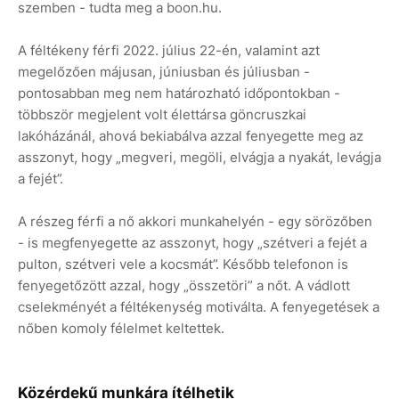
szemben - tudta meg a boon.hu.
A féltékeny férfi 2022. július 22-én, valamint azt
megelőzően májusan, júniusban és júliusban -
pontosabban meg nem határozható időpontokban -
többször megjelent volt élettársa göncruszkai
lakóházánál, ahová bekiabálva azzal fenyegette meg az
asszonyt, hogy „megveri, megöli, elvágja a nyakát, levágja
a fejét”.
A részeg férfi a nő akkori munkahelyén - egy sörözőben
- is megfenyegette az asszonyt, hogy „szétveri a fejét a
pulton, szétveri vele a kocsmát”. Később telefonon is
fenyegetőzött azzal, hogy „összetöri” a nőt. A vádlott
cselekményét a féltékenység motiválta. A fenyegetések a
nőben komoly félelmet keltettek.
Közérdekű munkára ítélhetik