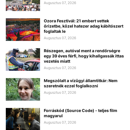
Augusztus 07, 2026
Ozora Fesztivál: 21 embert vettek
őrizetbe, közel hatezer adag kábítószert
foglaltak le
Augusztus 07, 2026
Részegen, autóval ment a rendőrségre
egy 39 éves férfi, hogy kihallgassák ittas
vezetés miatt
Augusztus 07, 2026
Megszólalt a vízügyi államtitkár: Nem
szeretnék ezzel foglalkozni
Augusztus 07, 2026
Forráskód (Source Code) - teljes film
magyarul
Augusztus 07, 2026