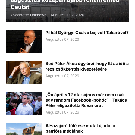
Ceutát
közzétette
Unknown
-
Augusztus 07, 2026
Pilhál György: Csak a baj volt Takaróval?
Augusztus 07, 2026
Bod Péter Ákos úgy érzi, hogy Itt az idő a
rezsicsökkentés kivezetésére
Augusztus 07, 2026
„Ön április 12 óta sajnos már nem csak
egy random Facebook-bohóc” - Takács
Péter eligazította Rovar urat
Augusztus 07, 2026
A Hazajáró túlélése mutat új utat a
patrióta médiának