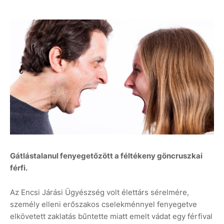
Gátlástalanul fenyegetőzött a féltékeny göncruszkai
férfi.
Az Encsi Járási Ügyészség volt élettárs sérelmére,
személy elleni erőszakos cselekménnyel fenyegetve
elkövetett zaklatás bűntette miatt emelt vádat egy férfival