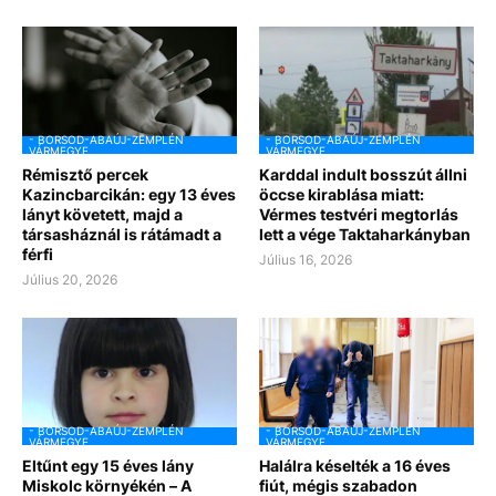
- BORSOD-ABAÚJ-ZEMPLÉN
- BORSOD-ABAÚJ-ZEMPLÉN
VÁRMEGYE
VÁRMEGYE
Rémisztő percek
Karddal indult bosszút állni
Kazincbarcikán: egy 13 éves
öccse kirablása miatt:
lányt követett, majd a
Vérmes testvéri megtorlás
társasháznál is rátámadt a
lett a vége Taktaharkányban
férfi
Július 16, 2026
Július 20, 2026
- BORSOD-ABAÚJ-ZEMPLÉN
- BORSOD-ABAÚJ-ZEMPLÉN
VÁRMEGYE
VÁRMEGYE
Eltűnt egy 15 éves lány
Halálra késelték a 16 éves
Miskolc környékén – A
fiút, mégis szabadon