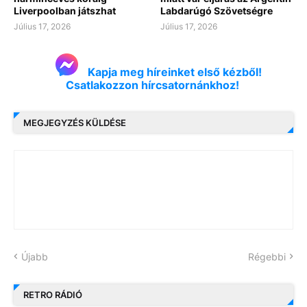
Liverpoolban játszhat
Labdarúgó Szövetségre
Július 17, 2026
Július 17, 2026
Kapja meg híreinket első kézből!
Csatlakozzon hírcsatornánkhoz!
MEGJEGYZÉS KÜLDÉSE
Újabb
Régebbi
RETRO RÁDIÓ