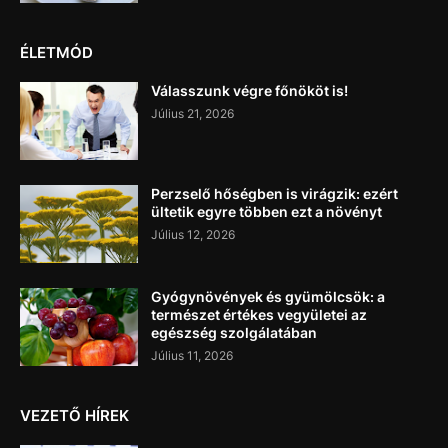
ÉLETMÓD
Válasszunk végre főnököt is!
Július 21, 2026
Perzselő hőségben is virágzik: ezért
ültetik egyre többen ezt a növényt
Július 12, 2026
Gyógynövények és gyümölcsök: a
természet értékes vegyületei az
egészség szolgálatában
Július 11, 2026
VEZETŐ HÍREK