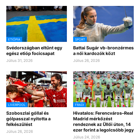
ETIÓPIA
SPORT
Svédországban eltűnt egy
Battai Sugár vb-bronzérmes
egész etióp focicsapat
a női kardozók közt
Július 31, 2026
Július 26, 2026
LIVERPOOL
FRADI
Szoboszlai góllal és
Hivatalos: Ferencváros–Real
gólpasszal nyitotta a
Madrid mérkőzést
felkészülést
rendeznek az Üllői úton, 14
ezer forint a legolcsóbb jegy
Július 26, 2026
Július 24, 2026