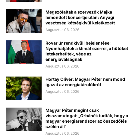
Megszólaltak a szervezők Majka
lemondott koncertje után: Anyagi
veszteség kétségkívül keletkezett
Augusztus 06, 2026
Rovar úr rendkívüli bejelentése:
Nyomhatjátok a klímát ezerrel, a hűtőket
letekerhetitek, vége az
energiaválságnak
Augusztus 06, 2026
Hortay Olivér: Magyar Péter nem mond
igazat az energiatárolókról
Augusztus 06, 2026
Magyar Péter megint csak
visszamutogat: „Orbánék tudták, hogy a
magyar energiarendszer az összedőlés
szélén áll”
Augusztus 06, 2026