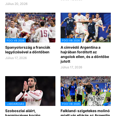
Július 20, 2026
FOCI VB 2026
FOCI VB 2026
Spanyolország a franciák
A címvédő Argentína a
legyőzésével a döntőben
hajrában fordított az
angolok ellen, és a döntőbe
Július 17, 2026
jutott
Július 17, 2026
LABDARÚGÁS
FOCI VB 2026
Szoboszlai aláírt,
Falkland-szigetekes molinó
harmincéves koráig
miatt vár eljárás az Argentin