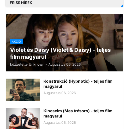
FRISS HÍREK
AKCIÓ
Violet és Daisy (Violet & Daisy) - teljes
film magyarul
közzétette
Unknown
-
Augusztus 06, 2026
Konstrukció (Hypnotic) - teljes film
magyarul
Augusztus 06, 2026
Kincseim (Mes trésors) - teljes film
magyarul
Augusztus 06, 2026