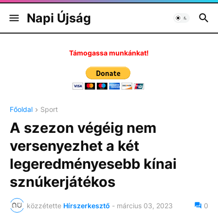
Napi Újság
Támogassa munkánkat!
Főoldal
Sport
A szezon végéig nem
versenyezhet a két
legeredményesebb kínai
sznúkerjátékos
közzétette
Hírszerkesztő
-
március 03, 2023
0