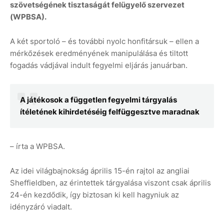
szövetségének tisztaságát felügyelő szervezet
(WPBSA).
A két sportoló – és további nyolc honfitársuk – ellen a
mérkőzések eredményének manipulálása és tiltott
fogadás vádjával indult fegyelmi eljárás januárban.
A játékosok a független fegyelmi tárgyalás
ítéletének kihirdetéséig felfüggesztve maradnak
– írta a WPBSA.
Az idei világbajnokság április 15-én rajtol az angliai
Sheffieldben, az érintettek tárgyalása viszont csak április
24-én kezdődik, így biztosan ki kell hagyniuk az
idényzáró viadalt.