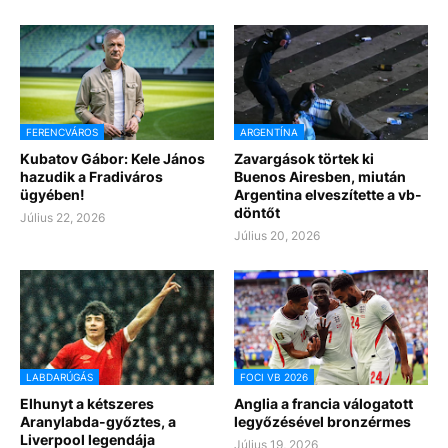
FERENCVÁROS
ARGENTÍNA
Kubatov Gábor: Kele János
Zavargások törtek ki
hazudik a Fradiváros
Buenos Airesben, miután
ügyében!
Argentina elveszítette a vb-
döntőt
Július 22, 2026
Július 20, 2026
LABDARÚGÁS
FOCI VB 2026
Elhunyt a kétszeres
Anglia a francia válogatott
Aranylabda-győztes, a
legyőzésével bronzérmes
Liverpool legendája
Július 19, 2026