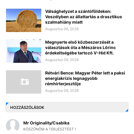
Válsághelyzet a szántóföldeken:
Veszélyben az állattartás a drasztikus
szalmahiány miatt
Augusztus 06, 2026
Megnyerte első közbeszerzését a
választások óta a Mészáros Lőrinc
érdekeltségébe tartozó V-Híd Kft.
Augusztus 06, 2026
Rétvári Bence: Magyar Péter lett a paksi
energiakrízis legnagyobb
rémhírterjesztője
Augusztus 06, 2026
HOZZÁSZÓLÁSOK
Mr Originality/Csabika
KÖSZÖNÖM A TERJESZTÉST !