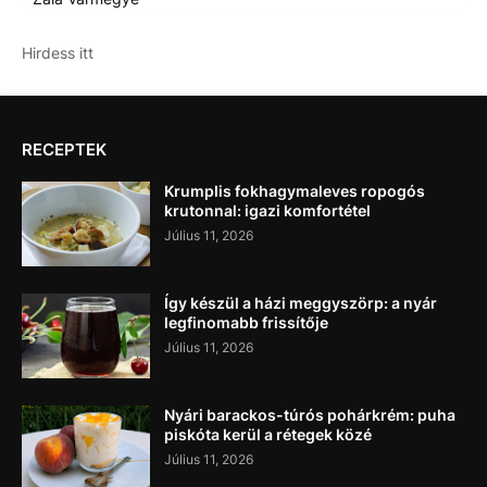
Hirdess itt
RECEPTEK
Krumplis fokhagymaleves ropogós
krutonnal: igazi komfortétel
Július 11, 2026
Így készül a házi meggyszörp: a nyár
legfinomabb frissítője
Július 11, 2026
Nyári barackos-túrós pohárkrém: puha
piskóta kerül a rétegek közé
Július 11, 2026