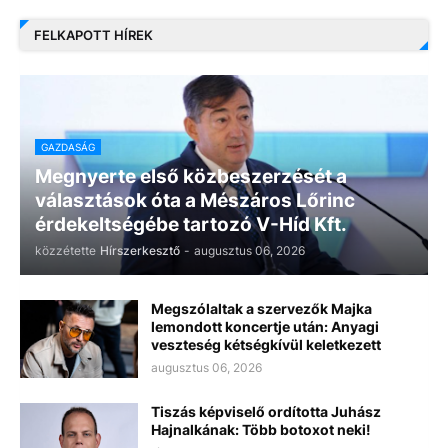
FELKAPOTT HÍREK
GAZDASÁG
Megnyerte első közbeszerzését a
választások óta a Mészáros Lőrinc
érdekeltségébe tartozó V-Híd Kft.
közzétette
Hírszerkesztő
-
augusztus 06, 2026
Megszólaltak a szervezők Majka
lemondott koncertje után: Anyagi
veszteség kétségkívül keletkezett
augusztus 06, 2026
Tiszás képviselő ordította Juhász
Hajnalkának: Több botoxot neki!