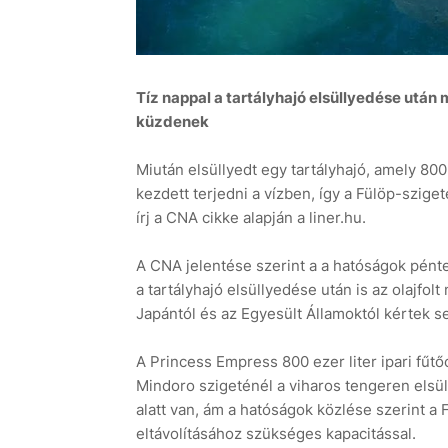
Tíz nappal a tartályhajó elsüllyedése után
küzdenek
Miután elsüllyedt egy tartályhajó, amely 800 e
kezdett terjedni a vízben, így a Fülöp-szig
írj a CNA cikke alapján a liner.hu.
A CNA jelentése szerint a a hatóságok pént
a tartályhajó elsüllyedése után is az olajfo
Japántól és az Egyesült Államoktól kértek s
A Princess Empress 800 ezer liter ipari fűtőol
Mindoro szigeténél a viharos tengeren elsül
alatt van, ám a hatóságok közlése szerint a
eltávolításához szükséges kapacitással.