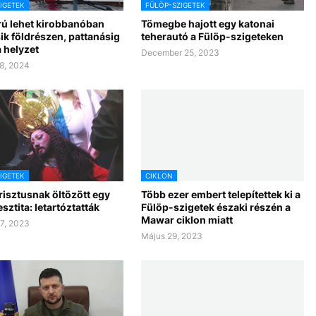
IGETEK
FÜLÖP-SZIGETEK
rú lehet kirobbanóban
Tömegbe hajott egy katonai
k földrészen, pattanásig
teherautó a Fülöp-szigeteken
a helyzet
December 25, 2023
8, 2024
IGETEK
CIKLON
risztusnak öltözött egy
Több ezer embert telepítettek ki a
sztita: letartóztatták
Fülöp-szigetek északi részén a
Mawar ciklon miatt
7, 2023
Május 29, 2023