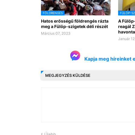
FÖLDRENGÉS
FÜLÖP-SZ
Hatos erősségű földrengés rázta
A Fülöp
meg a Fülöp-szigetek déli részét
reagál Z
havonta
Március 07, 2023
Január 12
Kapja meg híreinket 
MEGJEGYZÉS KÜLDÉSE
Újabb