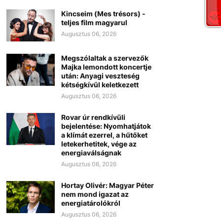
Kincseim (Mes trésors) -
teljes film magyarul
Augusztus 06, 2026
Megszólaltak a szervezők
Majka lemondott koncertje
után: Anyagi veszteség
kétségkívül keletkezett
Augusztus 06, 2026
Rovar úr rendkívüli
bejelentése: Nyomhatjátok
a klímát ezerrel, a hűtőket
letekerhetitek, vége az
energiaválságnak
Augusztus 06, 2026
Hortay Olivér: Magyar Péter
nem mond igazat az
energiatárolókról
Augusztus 06, 2026