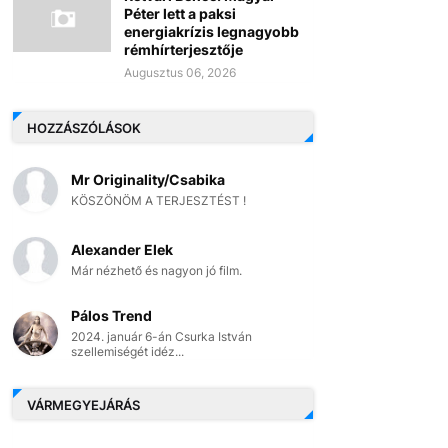
Péter lett a paksi
energiakrízis legnagyobb
rémhírterjesztője
Augusztus 06, 2026
HOZZÁSZÓLÁSOK
Mr Originality/Csabika
KÖSZÖNÖM A TERJESZTÉST !
Alexander Elek
Már nézhető és nagyon jó film.
Pálos Trend
2024. január 6-án Csurka István
szellemiségét idéz...
VÁRMEGYEJÁRÁS