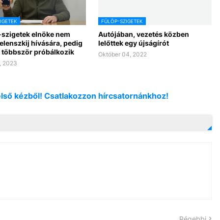
IGETEK
FÜLÖP-SZIGETEK
-szigetek elnöke nem
Autójában, vezetés közben
elenszkij hívására, pedig
lelőttek egy újságírót
 többször próbálkozik
Október 04, 2022
, 2023
első kézből! Csatlakozzon hírcsatornánkhoz!
Régebbi