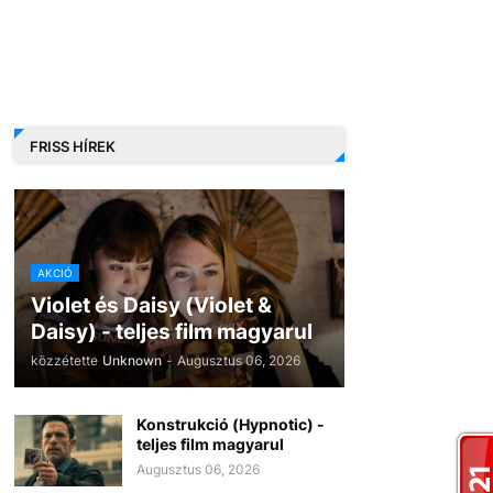
FRISS HÍREK
AKCIÓ
Violet és Daisy (Violet &
Daisy) - teljes film magyarul
közzétette
Unknown
-
Augusztus 06, 2026
Konstrukció (Hypnotic) -
teljes film magyarul
Augusztus 06, 2026