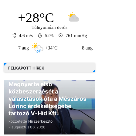
+28°C
Túlnyomóan derűs
4.6 m/s
52%
761
mmHg
7 aug
+34°C
8 aug
+31°C
9 au
FELKAPOTT HÍREK
GAZDASÁG
Megnyerte első
közbeszerzését a
választások óta a Mészáros
Lőrinc érdekeltségébe
tartozó V-Híd Kft.
közzétette
Hírszerkesztő
-
augusztus 06, 2026