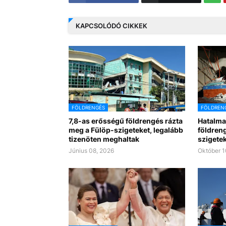
KAPCSOLÓDÓ CIKKEK
FÖLDRENGÉS
FÖLDREN
7,8-as erősségű földrengés rázta
Hatalma
meg a Fülöp-szigeteket, legalább
földren
tizenöten meghaltak
szigete
Június 08, 2026
Október 1