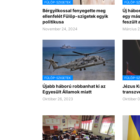
FÜLÖP-SZIGETEK
FÜLÖP-SZ
Bérgyilkossal fenyegette meg
Új hábo
ellenfelét Fülöp-szigetek egyik
egy mási
politikusa
feszült 
November 24, 2024
Március 2
FÜLÖP-SZIGETEK
FÜLÖP-SZ
Újabb háború robbanhat ki az
Jézus K
Egyesült Államok miatt
transzve
Október 26, 2023
Október 0