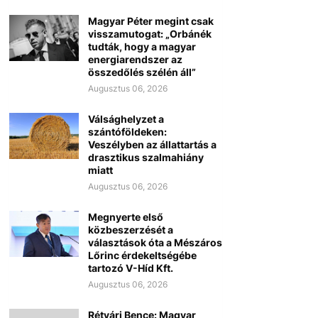
Magyar Péter megint csak
visszamutogat: „Orbánék
tudták, hogy a magyar
energiarendszer az
összedőlés szélén áll”
Augusztus 06, 2026
Válsághelyzet a
szántóföldeken:
Veszélyben az állattartás a
drasztikus szalmahiány
miatt
Augusztus 06, 2026
Megnyerte első
közbeszerzését a
választások óta a Mészáros
Lőrinc érdekeltségébe
tartozó V-Híd Kft.
Augusztus 06, 2026
Rétvári Bence: Magyar