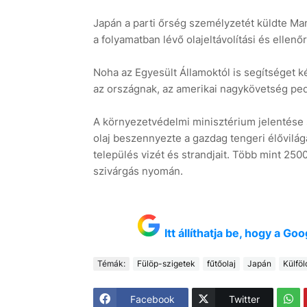
Japán a parti őrség személyzetét küldte Man
a folyamatban lévő olajeltávolítási és ellen
Noha az Egyesült Államoktól is segítséget 
az országnak, az amerikai nagykövetség ped
A környezetvédelmi minisztérium jelentése 
olaj beszennyezte a gazdag tengeri élővilág
település vizét és strandjait. Több mint 2500
szivárgás nyomán.
Itt állíthatja be, hogy a G
Témák:
Fülöp-szigetek
fűtőolaj
Japán
Külföl
Facebook
Twitter