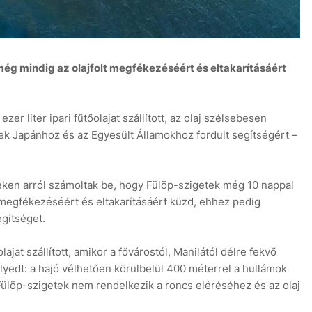
 még mindig az olajfolt megfékezéséért és eltakarításáért
zer liter ipari fűtőolajat szállított, az olaj szélsebesen
etek Japánhoz és az Egyesült Államokhoz fordult segítségért –
eken arról számoltak be, hogy Fülöp-szigetek még 10 nappal
lt megfékezéséért és eltakarításáért küzd, ehhez pedig
egítséget.
ajat szállított, amikor a fővárostól, Manilától délre fekvő
lyedt: a hajó vélhetően körülbelül 400 méterrel a hullámok
 Fülöp-szigetek nem rendelkezik a roncs eléréséhez és az olaj