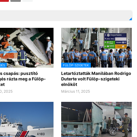
GÉS
FÜLÖP-SZIGETEK
s csapás: pusztító
Letartóztatták Manilában Rodrigo
gés rázta meg a Fülöp-
Duterte volt Fülöp-szigeteki
ket
elnököt
0, 2025
Március 11, 2025