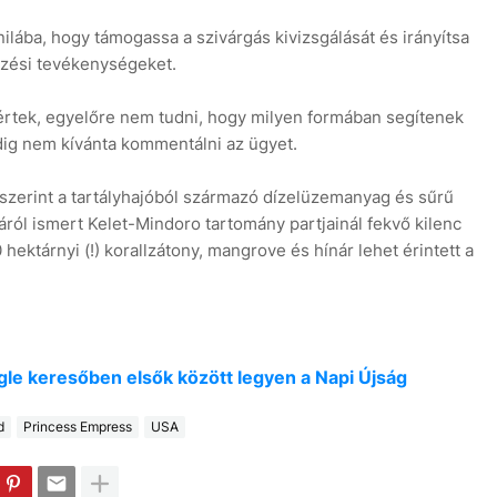
ilába, hogy támogassa a szivárgás kivizsgálását és irányítsa
őrzési tevékenységeket.
kértek, egyelőre nem tudni, hogy milyen formában segítenek
ig nem kívánta kommentálni az ügyet.
szerint a tartályhajóból származó dízelüzemanyag és sűrű
áról ismert Kelet-Mindoro tartomány partjainál fekvő kilenc
 hektárnyi (!) korallzátony, mangrove és hínár lehet érintett a
oogle keresőben elsők között legyen a Napi Újság
d
Princess Empress
USA