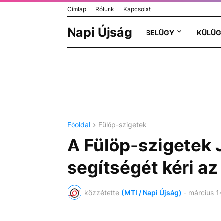
Címlap
Rólunk
Kapcsolat
Napi Újság
BELÜGY
KÜLÜG
Főoldal
Fülöp-szigetek
A Fülöp-szigetek 
segítségét kéri az
közzétette
(MTI / Napi Újság)
-
március 1