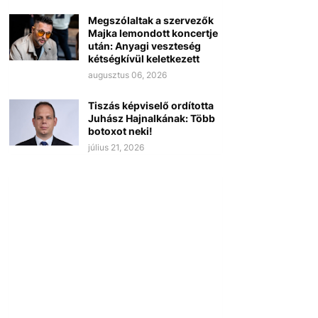
Megszólaltak a szervezők
Majka lemondott koncertje
után: Anyagi veszteség
kétségkívül keletkezett
augusztus 06, 2026
Tiszás képviselő ordította
Juhász Hajnalkának: Több
botoxot neki!
július 21, 2026