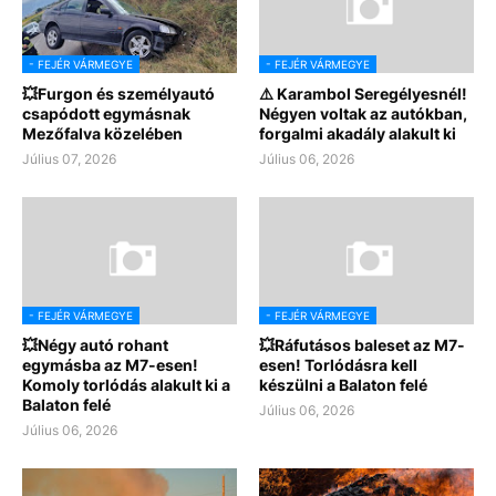
- FEJÉR VÁRMEGYE
- FEJÉR VÁRMEGYE
💥Furgon és személyautó
⚠️ Karambol Seregélyesnél!
csapódott egymásnak
Négyen voltak az autókban,
Mezőfalva közelében
forgalmi akadály alakult ki
Július 07, 2026
Július 06, 2026
- FEJÉR VÁRMEGYE
- FEJÉR VÁRMEGYE
💥Négy autó rohant
💥Ráfutásos baleset az M7-
egymásba az M7-esen!
esen! Torlódásra kell
Komoly torlódás alakult ki a
készülni a Balaton felé
Balaton felé
Július 06, 2026
Július 06, 2026