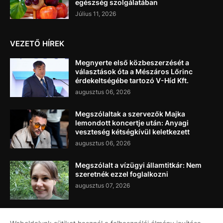
egészség szolgálatában
Július 11, 2026
VEZETŐ HÍREK
Megnyerte első közbeszerzését a
választások óta a Mészáros Lőrinc
érdekeltségébe tartozó V-Híd Kft.
augusztus 06, 2026
Megszólaltak a szervezők Majka
lemondott koncertje után: Anyagi
veszteség kétségkívül keletkezett
augusztus 06, 2026
Megszólalt a vízügyi államtitkár: Nem
szeretnék ezzel foglalkozni
augusztus 07, 2026