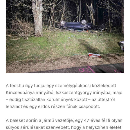
A feol.hu úgy tudja: egy személygépkocsi közlekedett
Kincsesbánya irányából Iszkaszentgyörgy irányába, majd
– eddig tisztázatlan körülmények között – az úttestről
lehaladt és egy erdős részen fának csapódott.
A baleset során a jármű vezetője, egy 47 éves férfi olyan
súlyos sérüléseket szenvedett, hogy a helyszínen életét