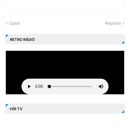
Újabb
Régebbi
RETRO RÁDIÓ
HÍR TV