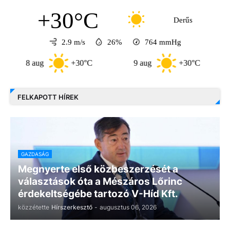
+30°C
Derűs
2.9 m/s
26%
764
mmHg
8 aug
+30°C
9 aug
+30°C
10 a
FELKAPOTT HÍREK
GAZDASÁG
Megnyerte első közbeszerzését a
választások óta a Mészáros Lőrinc
érdekeltségébe tartozó V-Híd Kft.
közzétette
Hírszerkesztő
-
augusztus 06, 2026