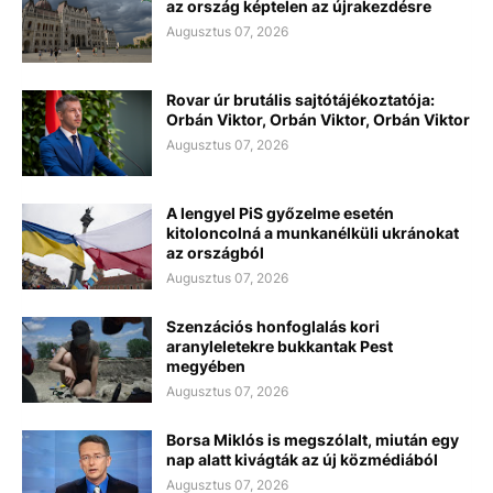
az ország képtelen az újrakezdésre
Augusztus 07, 2026
Rovar úr brutális sajtótájékoztatója:
Orbán Viktor, Orbán Viktor, Orbán Viktor
Augusztus 07, 2026
A lengyel PiS győzelme esetén
kitoloncolná a munkanélküli ukránokat
az országból
Augusztus 07, 2026
Szenzációs honfoglalás kori
aranyleletekre bukkantak Pest
megyében
Augusztus 07, 2026
Borsa Miklós is megszólalt, miután egy
nap alatt kivágták az új közmédiából
Augusztus 07, 2026