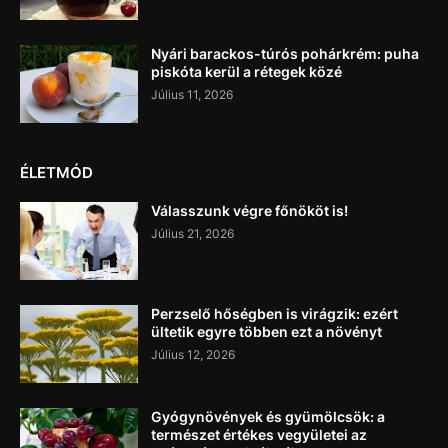
Nyári barackos-túrós pohárkrém: puha
piskóta kerül a rétegek közé
Július 11, 2026
ÉLETMÓD
Válasszunk végre főnököt is!
Július 21, 2026
Perzselő hőségben is virágzik: ezért
ültetik egyre többen ezt a növényt
Július 12, 2026
Gyógynövények és gyümölcsök: a
természet értékes vegyületei az