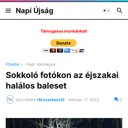
Napi Újság
Támogassa munkánkat!
Főoldal
- Fejér Vármegye
Sokkoló fotókon az éjszakai
halálos baleset
közzétette
Hírszerkesztő
-
február 17, 2023
0