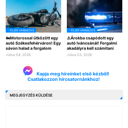
- FEJÉR VÁRMEGYE
- FEJÉR VÁRMEGYE
🏍Motorossal ütközött egy
⚠️Árokba csapódott egy
autó Székesfehérváron! Egy
autó Iváncsánál! Forgalmi
sávon halad a forgalom
akadályra kell számítani
Július 04, 2026
Július 03, 2026
Kapja meg híreinket első kézből!
Csatlakozzon hírcsatornánkhoz!
MEGJEGYZÉS KÜLDÉSE