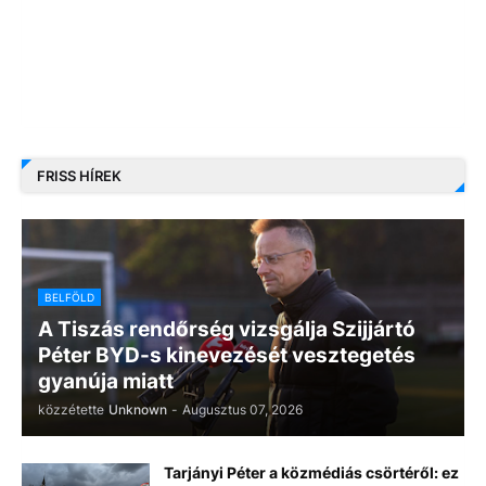
FRISS HÍREK
BELFÖLD
A Tiszás rendőrség vizsgálja Szijjártó
Péter BYD-s kinevezését vesztegetés
gyanúja miatt
közzétette
Unknown
-
Augusztus 07, 2026
Tarjányi Péter a közmédiás csörtéről: ez