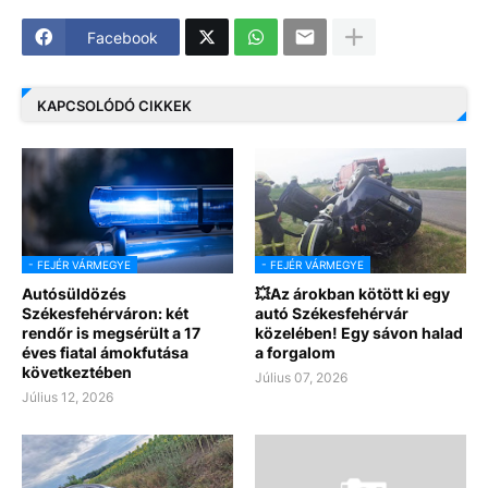
Facebook
KAPCSOLÓDÓ CIKKEK
- FEJÉR VÁRMEGYE
- FEJÉR VÁRMEGYE
Autósüldözés
💥Az árokban kötött ki egy
Székesfehérváron: két
autó Székesfehérvár
rendőr is megsérült a 17
közelében! Egy sávon halad
éves fiatal ámokfutása
a forgalom
következtében
Július 07, 2026
Július 12, 2026