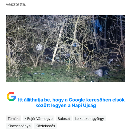
vesztette.
Itt állíthatja be, hogy a Google keresőben elsők
között legyen a Napi Újság
Témák:
- Fejér Vármegye
Baleset
Iszkaszentgyörgy
Kincsesbánya
Közlekedés