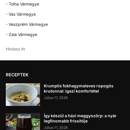
- Tolna Vármegye
- Vas Vármegye
- Veszprém Vármegye
- Zala Vármegye
Hirdess itt
RECEPTEK
Krumplis fokhagymaleves ropogós
krutonnal: igazi komfortétel
Július 11, 2026
Így készül a házi meggyszörp: a nyár
legfinomabb frissítője
Július 11, 2026