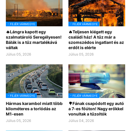
- FEJÉR VÁRMEGYE
- FEJÉR VÁRMEGYE
🔥Lángra kapott egy
🔥Teljesen kiégett egy
szalmatároló Seregélyesen!
családi ház! A tűz már a
Bálák is a tűz martalékává
szomszédos ingatlant és az
váltak
erdőt is elérte
Július 05, 2026
Július 05, 2026
- FEJÉR VÁRMEGYE
- FEJÉR VÁRMEGYE
Hármas karambol miatt több
🌳Fának csapódott egy autó
kilométeres a torlódás az
a 7-es főúton! Nagy erőkkel
M1-esen
vonultak a tűzoltók
Július 05, 2026
Július 04, 2026