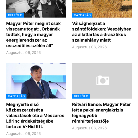
BELFÖLD
GAZDASÁG
Magyar Péter megint csak
Válsághelyzet a
visszamutogat: „Orbánék
szántóföldeken: Veszélyben
tudták, hogy a magyar
az állattartás a drasztikus
energiarendszer az
szalmahiány miatt
összedőlés szélén áll”
Augusztus 06, 2026
Augusztus 06, 2026
GAZDASÁG
BELFÖLD
Megnyerte első
Rétvári Bence: Magyar Péter
közbeszerzését a
lett a paksi energiakrízis
választások óta a Mészáros
legnagyobb
Lőrinc érdekeltségébe
rémhírterjesztője
tartozó V-Híd Kft.
Augusztus 06, 2026
Augusztus 06, 2026