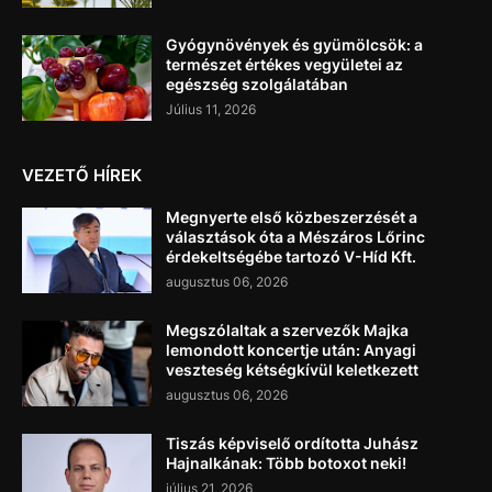
Gyógynövények és gyümölcsök: a
természet értékes vegyületei az
egészség szolgálatában
Július 11, 2026
VEZETŐ HÍREK
Megnyerte első közbeszerzését a
választások óta a Mészáros Lőrinc
érdekeltségébe tartozó V-Híd Kft.
augusztus 06, 2026
Megszólaltak a szervezők Majka
lemondott koncertje után: Anyagi
veszteség kétségkívül keletkezett
augusztus 06, 2026
Tiszás képviselő ordította Juhász
Hajnalkának: Több botoxot neki!
július 21, 2026