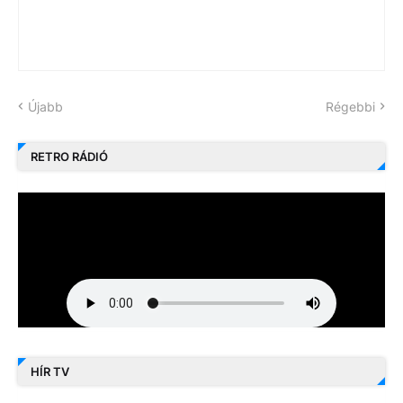
Újabb
Régebbi
RETRO RÁDIÓ
HÍR TV