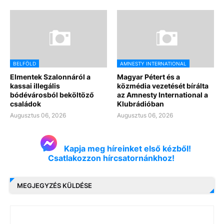
BELFÖLD
AMNESTY INTERNATIONAL
Elmentek Szalonnáról a
Magyar Pétert és a
kassai illegális
közmédia vezetését bírálta
bódévárosból beköltöző
az Amnesty International a
családok
Klubrádióban
Augusztus 06, 2026
Augusztus 06, 2026
Kapja meg híreinket első kézből!
Csatlakozzon hírcsatornánkhoz!
MEGJEGYZÉS KÜLDÉSE