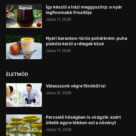
Így készül a házi meggyszörp: a nyár
legfinomabb frissítője
Július 11, 2026
Nyári barackos-túrós pohárkrém: puha
piskóta kerül a rétegek közé
Július 11, 2026
ÉLETMÓD
Válasszunk végre főnököt is!
Július 21, 2026
Perzselő hőségben is virágzik: ezért
ültetik egyre többen ezt a növényt
Július 12, 2026