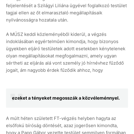
feljelentését a Szilágyi Liliána ügyével foglalkozó testület
tagjai ellen az őt elmarasztaló megállapításaik
nyilvánosságra hozatala után.
A MÚSZ keddi közleményéből kiderül, a végzés
indoklásában egyértelműen kimondja, hogy bizonyos
ügyekben eljáró testületek adott esetekben kénytelenek
olyan megállapításokat megfogalmazni, amely ugyan
sértheti az eljárás alá vont személy jó hírnévhez fűződő
jogait, ám nagyobb érdek fűződik ahhoz, hogy
ezeket a tényeket megosszák a közvéleménnyel.
A múlt héten született FT-végzés helyben hagyta az
elsőfokú bíróság döntését, azaz jogerősen kimondta,
hogy a Papp Gábor vezette testület semmilyen formában