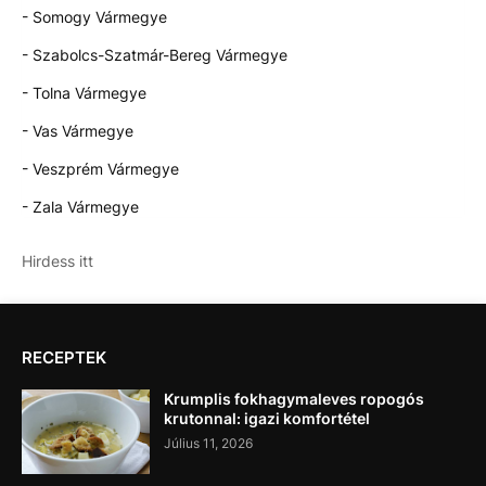
- Somogy Vármegye
- Szabolcs-Szatmár-Bereg Vármegye
- Tolna Vármegye
- Vas Vármegye
- Veszprém Vármegye
- Zala Vármegye
Hirdess itt
RECEPTEK
Krumplis fokhagymaleves ropogós
krutonnal: igazi komfortétel
Július 11, 2026