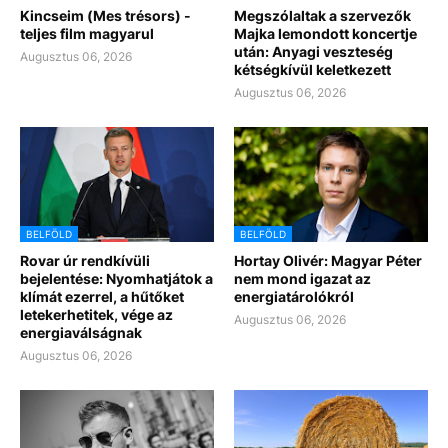
Kincseim (Mes trésors) -
Megszólaltak a szervezők
teljes film magyarul
Majka lemondott koncertje
után: Anyagi veszteség
Augusztus 06, 2026
kétségkívül keletkezett
Augusztus 06, 2026
BELFÖLD
BELFÖLD
Rovar úr rendkívüli
Hortay Olivér: Magyar Péter
bejelentése: Nyomhatjátok a
nem mond igazat az
klímát ezerrel, a hűtőket
energiatárolókról
letekerhetitek, vége az
Augusztus 06, 2026
energiaválságnak
Augusztus 06, 2026