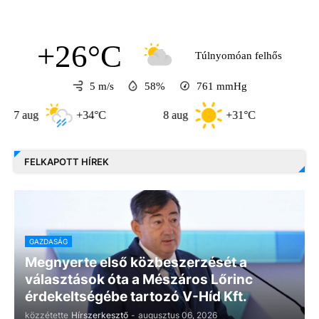
+26°C
Túlnyomóan felhős
5 m/s
58%
761
mmHg
g
+34°C
8 aug
+31°C
9 aug
FELKAPOTT HÍREK
GAZDASÁG
Megnyerte első közbeszerzését a
választások óta a Mészáros Lőrinc
érdekeltségébe tartozó V-Híd Kft.
közzétette
Hírszerkesztő
-
augusztus 06, 2026