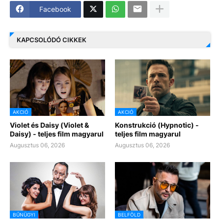
Facebook
KAPCSOLÓDÓ CIKKEK
AKCIÓ
AKCIÓ
Violet és Daisy (Violet &
Konstrukció (Hypnotic) -
Daisy) - teljes film magyarul
teljes film magyarul
Augusztus 06, 2026
Augusztus 06, 2026
BŰNÜGYI
BELFÖLD