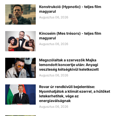
Konstrukció (Hypnotic) - teljes film
magyarul
Augusztus 06, 2026
Kincseim (Mes trésors) - teljes film
magyarul
Augusztus 06, 2026
Megszólaltak a szervezők Majka
lemondott koncertje után: Anyagi
veszteség kétségkívül keletkezett
Augusztus 06, 2026
Rovar úr rendkívüli bejelentése:
Nyomhatjátok a klímát ezerrel, a hűtőket
letekerhetitek, vége az
energiaválságnak
Augusztus 06, 2026