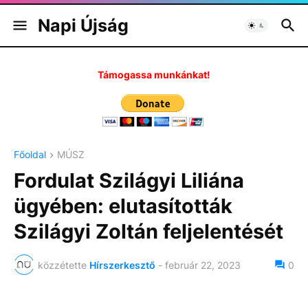
Napi Újság
Támogassa munkánkat!
Főoldal
MÚSZ
Fordulat Szilágyi Liliána
ügyében: elutasították
Szilágyi Zoltán feljelentését
közzétette
Hírszerkesztő
-
február 22, 2023
0