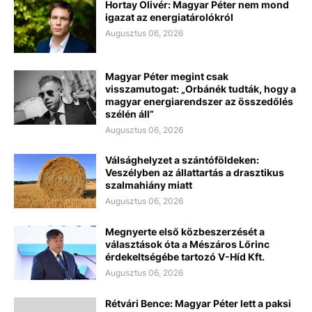
Hortay Olivér: Magyar Péter nem mond
igazat az energiatárolókról
Augusztus 06, 2026
Magyar Péter megint csak
visszamutogat: „Orbánék tudták, hogy a
magyar energiarendszer az összedőlés
szélén áll”
Augusztus 06, 2026
Válsághelyzet a szántóföldeken:
Veszélyben az állattartás a drasztikus
szalmahiány miatt
Augusztus 06, 2026
Megnyerte első közbeszerzését a
választások óta a Mészáros Lőrinc
érdekeltségébe tartozó V-Híd Kft.
Augusztus 06, 2026
Rétvári Bence: Magyar Péter lett a paksi