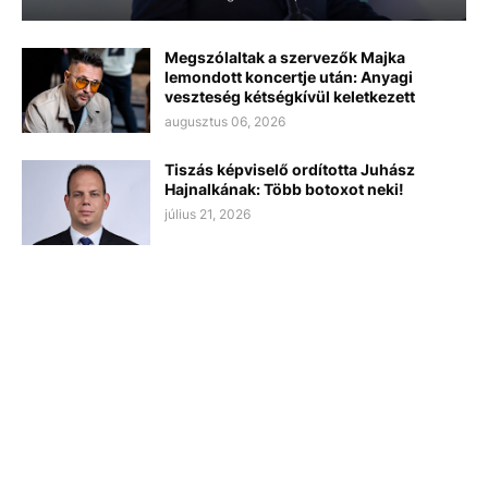
Megszólaltak a szervezők Majka
lemondott koncertje után: Anyagi
veszteség kétségkívül keletkezett
augusztus 06, 2026
Tiszás képviselő ordította Juhász
Hajnalkának: Több botoxot neki!
július 21, 2026