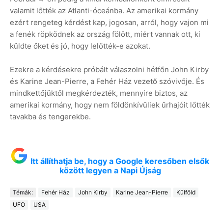
valamit lőtték az Atlanti-óceánba. Az amerikai kormány
ezért rengeteg kérdést kap, jogosan, arról, hogy vajon mi
a fenék röpködnek az ország fölött, miért vannak ott, ki
küldte őket és jó, hogy lelőtték-e azokat.
Ezekre a kérdésekre próbált válaszolni hétfőn John Kirby
és Karine Jean-Pierre, a Fehér Ház vezető szóvivője. És
mindkettőjüktől megkérdezték, mennyire biztos, az
amerikai kormány, hogy nem földönkívüliek űrhajóit lőtték
tavakba és tengerekbe.
Itt állíthatja be, hogy a Google keresőben elsők
között legyen a Napi Újság
Témák:
Fehér Ház
John Kirby
Karine Jean-Pierre
Külföld
UFO
USA