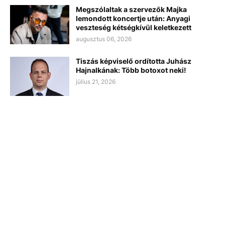
Megszólaltak a szervezők Majka
lemondott koncertje után: Anyagi
veszteség kétségkívül keletkezett
augusztus 06, 2026
Tiszás képviselő ordította Juhász
Hajnalkának: Több botoxot neki!
július 21, 2026