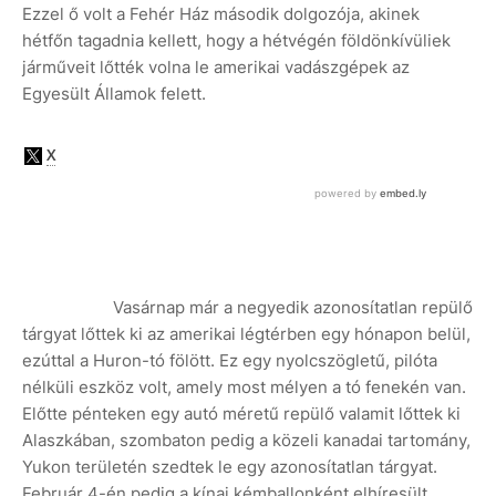
Ezzel ő volt a Fehér Ház második dolgozója, akinek
hétfőn tagadnia kellett, hogy a hétvégén földönkívüliek
járműveit lőtték volna le amerikai vadászgépek az
Egyesült Államok felett.
Vasárnap már a negyedik azonosítatlan repülő
tárgyat lőttek ki az amerikai légtérben egy hónapon belül,
ezúttal a Huron-tó fölött. Ez egy nyolcszögletű, pilóta
nélküli eszköz volt, amely most mélyen a tó fenekén van.
Előtte pénteken egy autó méretű repülő valamit lőttek ki
Alaszkában, szombaton pedig a közeli kanadai tartomány,
Yukon területén szedtek le egy azonosítatlan tárgyat.
Február 4-én pedig a kínai kémballonként elhíresült