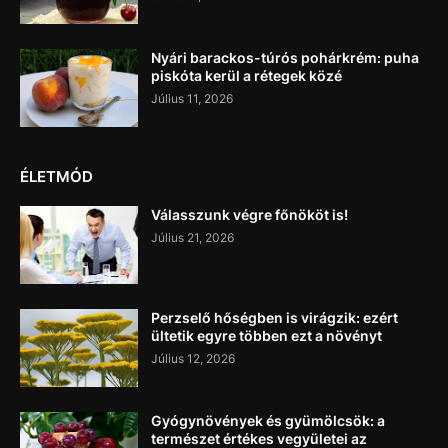
Nyári barackos-túrós pohárkrém: puha
piskóta kerül a rétegek közé
Július 11, 2026
ÉLETMÓD
Válasszunk végre főnököt is!
Július 21, 2026
Perzselő hőségben is virágzik: ezért
ültetik egyre többen ezt a növényt
Július 12, 2026
Gyógynövények és gyümölcsök: a
természet értékes vegyületei az