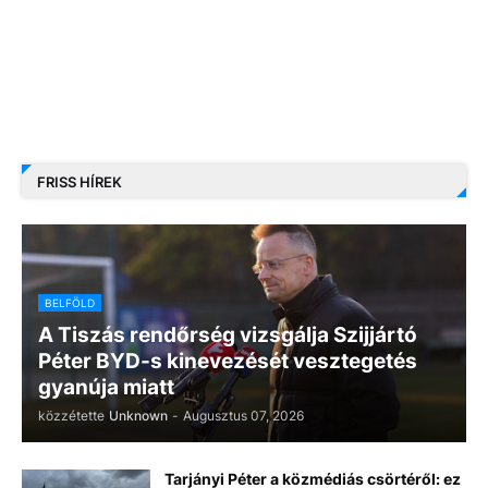
FRISS HÍREK
BELFÖLD
A Tiszás rendőrség vizsgálja Szijjártó
Péter BYD-s kinevezését vesztegetés
gyanúja miatt
közzétette
Unknown
-
Augusztus 07, 2026
Tarjányi Péter a közmédiás csörtéről: ez