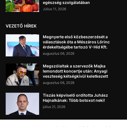
egészség szolgálatában
Július 11, 2026
VEZETŐ HÍREK
Megnyerte első közbeszerzését a
választások óta a Mészáros Lőrinc
érdekeltségébe tartozó V-Híd Kft.
augusztus 06, 2026
Megszólaltak a szervezők Majka
lemondott koncertje után: Anyagi
veszteség kétségkívül keletkezett
augusztus 06, 2026
Tiszás képviselő ordította Juhász
Hajnalkának: Több botoxot neki!
július 21, 2026