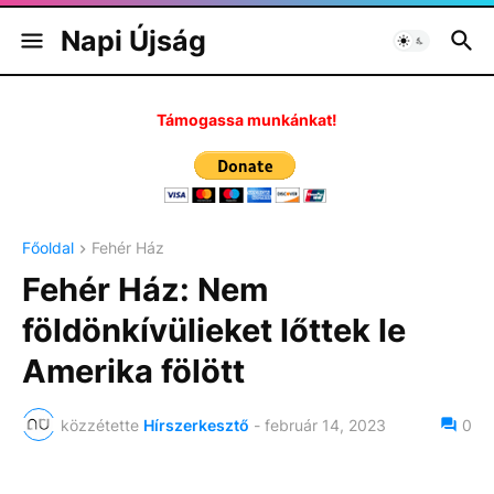
Napi Újság
Támogassa munkánkat!
Főoldal
Fehér Ház
Fehér Ház: Nem
földönkívülieket lőttek le
Amerika fölött
közzétette
Hírszerkesztő
-
február 14, 2023
0