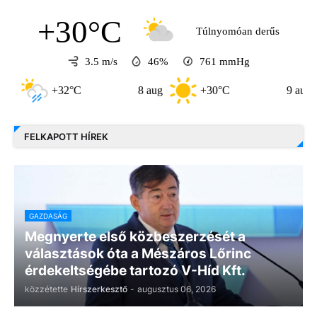
+30°C
Túlnyomóan derűs
3.5 m/s
46%
761
mmHg
+32°C
8 aug
+30°C
9 aug
FELKAPOTT HÍREK
GAZDASÁG
Megnyerte első közbeszerzését a
választások óta a Mészáros Lőrinc
érdekeltségébe tartozó V-Híd Kft.
közzétette
Hírszerkesztő
-
augusztus 06, 2026