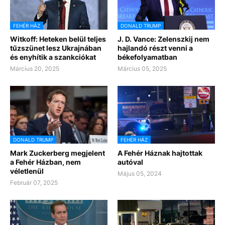
FEHÉR HÁZ
DONALD TRUMP
Witkoff: Heteken belül teljes
J. D. Vance: Zelenszkij nem
tűzszünet lesz Ukrajnában
hajlandó részt venni a
és enyhítik a szankciókat
békefolyamatban
Március 20, 2025
Március 05, 2025
DONALD TRUMP
FEHÉR HÁZ
Mark Zuckerberg megjelent
A Fehér Háznak hajtottak
a Fehér Házban, nem
autóval
véletlenül
Május 05, 2024
Február 07, 2025