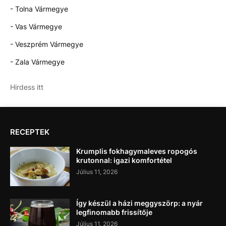
- Tolna Vármegye
- Vas Vármegye
- Veszprém Vármegye
- Zala Vármegye
Hirdess itt
RECEPTEK
Krumplis fokhagymaleves ropogós
krutonnal: igazi komfortétel
Július 11, 2026
Így készül a házi meggyszörp: a nyár
legfinomabb frissítője
Július 11, 2026