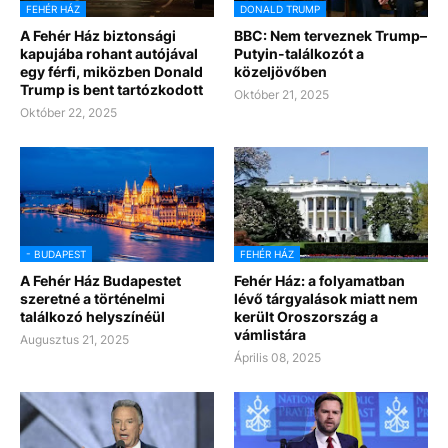
FEHÉR HÁZ
DONALD TRUMP
A Fehér Ház biztonsági
BBC: Nem terveznek Trump–
kapujába rohant autójával
Putyin-találkozót a
egy férfi, miközben Donald
közeljövőben
Trump is bent tartózkodott
Október 21, 2025
Október 22, 2025
- BUDAPEST
FEHÉR HÁZ
A Fehér Ház Budapestet
Fehér Ház: a folyamatban
szeretné a történelmi
lévő tárgyalások miatt nem
találkozó helyszínéül
került Oroszország a
vámlistára
Augusztus 21, 2025
Április 08, 2025