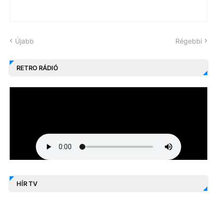
Újabb
Régebbi
RETRO RÁDIÓ
HÍR TV