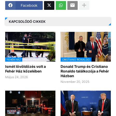
Facebook
KAPCSOLÓDÓ CIKKEK
FEHÉR HÁZ
CRISTIANO RONALDO
Ismét lövöldözés volt a
Donald Trump és Cristiano
Fehér Ház közelében
Ronaldo találkozója a Fehér
Házban
Május 24, 2026
November 20, 2025