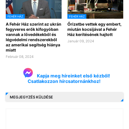
FEHÉR HÁZ
FEHÉR HÁZ
A Fehér Ház szerint az ukrán
Őrizetbe vettek egy embert,
fegyveres erők kifogyóban
miután kocsijával a Fehér
vannak a lövedékekből és
Ház kerítésének hajtott
légvédelmi rendszerekből
Január 09, 2024
az amerikai segítség hiánya
miatt
Február 08, 2024
Kapja meg híreinket első kézből!
Csatlakozzon hírcsatornánkhoz!
MEGJEGYZÉS KÜLDÉSE