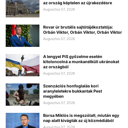
az ország képtelen az újrakezdésre
Augusztus 07, 2026
Rovar úr brutális sajtótájékoztatója:
Orbán Viktor, Orbán Viktor, Orbán Viktor
Augusztus 07, 2026
A lengyel PiS győzelme esetén
kitoloncolná a munkanélküli ukránokat
az országból
Augusztus 07, 2026
Szenzációs honfoglalás kori
aranyleletekre bukkantak Pest
megyében
Augusztus 07, 2026
Borsa Miklós is megszólalt, miután egy
nap alatt kivágták az új közmédiából
Augusztus 07, 2026