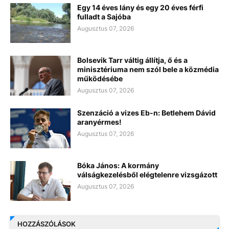
Egy 14 éves lány és egy 20 éves férfi
fulladt a Sajóba
Augusztus 07, 2026
Bolsevik Tarr váltig állítja, ő és a
minisztériuma nem szól bele a közmédia
működésébe
Augusztus 07, 2026
Szenzáció a vizes Eb-n: Betlehem Dávid
aranyérmes!
Augusztus 07, 2026
Bóka János: A kormány
válságkezelésből elégtelenre vizsgázott
Augusztus 07, 2026
HOZZÁSZÓLÁSOK