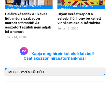
- BORSOD-ABAÚJ-ZEMPLÉN
- BORSOD-ABAÚJ-ZEMPLÉN
VÁRMEGYE
VÁRMEGYE
Halálra késelték a 16 éves
Olyan verést kapott a
fiút, mégis szabadon
selyebi fiú, hogy be kellett
maradt a támadó! Az
vinni a miskolci kórházba
összetört szülők nem adják
Július 13, 2026
fel a harcot
Július 14, 2026
Kapja meg híreinket első kézből!
Csatlakozzon hírcsatornánkhoz!
MEGJEGYZÉS KÜLDÉSE