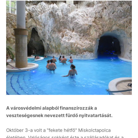
A városvédelmi alapból finanszírozzák a
veszteségesnek nevezett fürdő nyitvatartását.
Október 3-a volt a "fekete hétfő" Miskolctapolca
életében. Valóságos sokként érte a szállásadókat és a