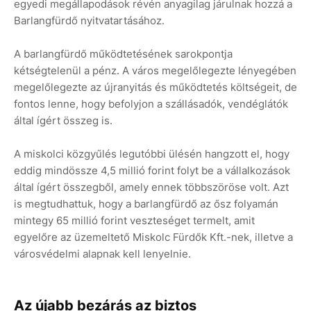
egyedi megállapodások révén anyagilag járulnak hozzá a
Barlangfürdő nyitvatartásához.
A barlangfürdő működtetésének sarokpontja
kétségtelenül a pénz. A város megelőlegezte lényegében
megelőlegezte az újranyitás és működtetés költségeit, de
fontos lenne, hogy befolyjon a szállásadók, vendéglátók
által ígért összeg is.
A miskolci közgyűlés legutóbbi ülésén hangzott el, hogy
eddig mindössze 4,5 millió forint folyt be a vállalkozások
által ígért összegből, amely ennek többszöröse volt. Azt
is megtudhattuk, hogy a barlangfürdő az ősz folyamán
mintegy 65 millió forint veszteséget termelt, amit
egyelőre az üzemeltető Miskolc Fürdők Kft.-nek, illetve a
városvédelmi alapnak kell lenyelnie.
Az újabb bezárás az biztos