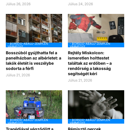
Július 26, 2026
Július 24, 2026
- BORSOD-ABAÚJ-ZEMPLÉN
- BORSOD-ABAÚJ-ZEMPLÉN
VÁRMEGYE
VÁRMEGYE
Bosszúból gyújthatta fel a
Rejtély Miskolcon:
panelházban az albérletet: a
ismeretlen holttestet
lakók életét is veszélybe
találtak az erdőben – a
sodorta a férfi
rendőrség a lakosság
segítségét kéri
Július 21, 2026
Július 21, 2026
- BORSOD-ABAÚJ-ZEMPLÉN
- BORSOD-ABAÚJ-ZEMPLÉN
VÁRMEGYE
VÁRMEGYE
Tragédiával végződött a
Rémisztő percek