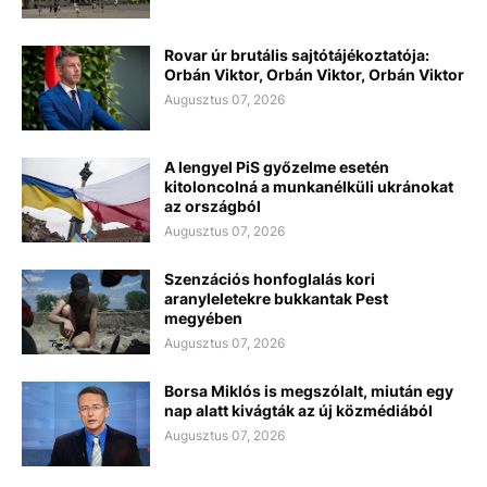
Rovar úr brutális sajtótájékoztatója:
Orbán Viktor, Orbán Viktor, Orbán Viktor
Augusztus 07, 2026
A lengyel PiS győzelme esetén
kitoloncolná a munkanélküli ukránokat
az országból
Augusztus 07, 2026
Szenzációs honfoglalás kori
aranyleletekre bukkantak Pest
megyében
Augusztus 07, 2026
Borsa Miklós is megszólalt, miután egy
nap alatt kivágták az új közmédiából
Augusztus 07, 2026