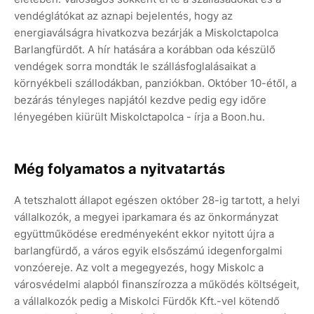
vendéglátókat az aznapi bejelentés, hogy az
energiaválságra hivatkozva bezárják a Miskolctapolca
Barlangfürdőt. A hír hatására a korábban oda készülő
vendégek sorra mondták le szállásfoglalásaikat a
környékbeli szállodákban, panziókban. Október 10-étől, a
bezárás tényleges napjától kezdve pedig egy időre
lényegében kiürült Miskolctapolca - írja a Boon.hu.
Még folyamatos a nyitvatartás
A tetszhalott állapot egészen október 28-ig tartott, a helyi
vállalkozók, a megyei iparkamara és az önkormányzat
együttműködése eredményeként ekkor nyitott újra a
barlangfürdő, a város egyik elsőszámú idegenforgalmi
vonzóereje. Az volt a megegyezés, hogy Miskolc a
városvédelmi alapból finanszírozza a működés költségeit,
a vállalkozók pedig a Miskolci Fürdők Kft.-vel kötendő