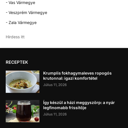
- Vas Vármegye
- Veszprém Vármegye
- Zala Vármegye
Hirdess itt
RECEPTEK
Krumplis fokhagymaleves ropogós
krutonnal: igazi komfortétel
Július 11, 2026
Így készül a házi meggyszörp: a nyár
legfinomabb frissítője
Július 11, 2026