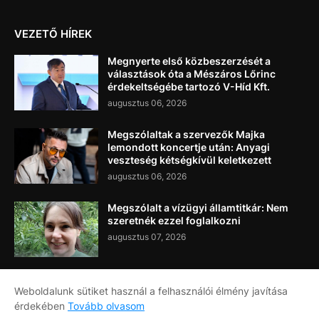
VEZETŐ HÍREK
Megnyerte első közbeszerzését a
választások óta a Mészáros Lőrinc
érdekeltségébe tartozó V-Híd Kft.
augusztus 06, 2026
Megszólaltak a szervezők Majka
lemondott koncertje után: Anyagi
veszteség kétségkívül keletkezett
augusztus 06, 2026
Megszólalt a vízügyi államtitkár: Nem
szeretnék ezzel foglalkozni
augusztus 07, 2026
Weboldalunk sütiket használ a felhasználói élmény javítása
érdekében
Tovább olvasom
Címlap
Rólunk
Kapcsolat