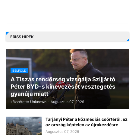
FRISS HÍREK
BELFÖLD
A Tiszás rendőrség vizsgálja Szijjártó
Péter BYD-s kinevezését vesztegetés
gyanúja miatt
közzétette
Unknown
-
Augusztus 07, 2026
Tarjányi Péter a közmédiás csörtéről: ez
az ország képtelen az újrakezdésre
Augusztus 07, 2026