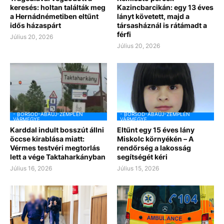
keresés: holtan találták meg
Kazincbarcikán: egy 13 éves
a Hernádnémetiben eltűnt
lányt követett, majd a
idős házaspárt
társasháznál is rátámadt a
férfi
Július 20, 2026
Július 20, 2026
- BORSOD-ABAÚJ-ZEMPLÉN
- BORSOD-ABAÚJ-ZEMPLÉN
VÁRMEGYE
VÁRMEGYE
Karddal indult bosszút állni
Eltűnt egy 15 éves lány
öccse kirablása miatt:
Miskolc környékén – A
Vérmes testvéri megtorlás
rendőrség a lakosság
lett a vége Taktaharkányban
segítségét kéri
Július 16, 2026
Július 15, 2026