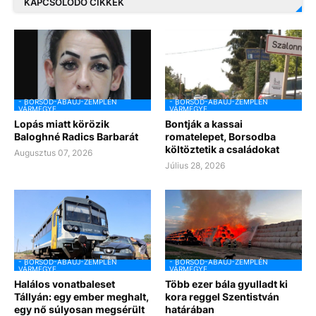
KAPCSOLÓDÓ CIKKEK
- BORSOD-ABAÚJ-ZEMPLÉN
- BORSOD-ABAÚJ-ZEMPLÉN
VÁRMEGYE
VÁRMEGYE
Lopás miatt körözik
Bontják a kassai
Baloghné Radics Barbarát
romatelepet, Borsodba
költöztetik a családokat
Augusztus 07, 2026
Július 28, 2026
- BORSOD-ABAÚJ-ZEMPLÉN
- BORSOD-ABAÚJ-ZEMPLÉN
VÁRMEGYE
VÁRMEGYE
Halálos vonatbaleset
Több ezer bála gyulladt ki
Tállyán: egy ember meghalt,
kora reggel Szentistván
egy nő súlyosan megsérült
határában