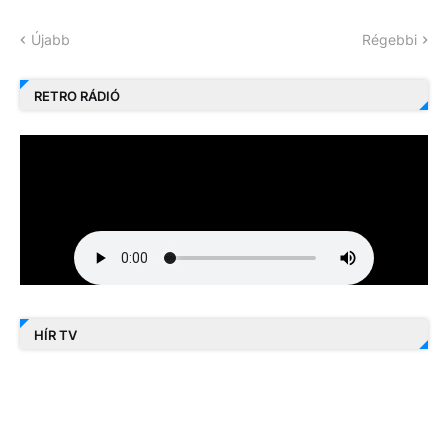
Újabb
Régebbi
RETRO RÁDIÓ
HÍR TV