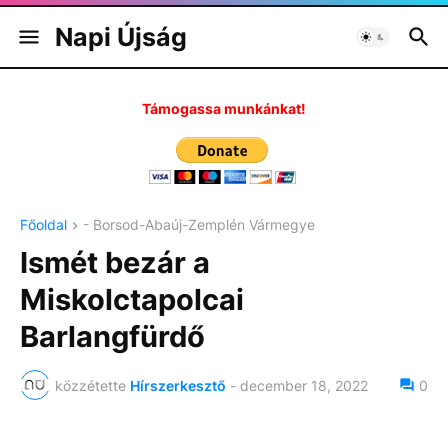
Napi Újság
Támogassa munkánkat!
Főoldal
- Borsod-Abaúj-Zemplén Vármegye
Ismét bezár a
Miskolctapolcai
Barlangfürdő
közzétette
Hírszerkesztő
-
december 18, 2022
0