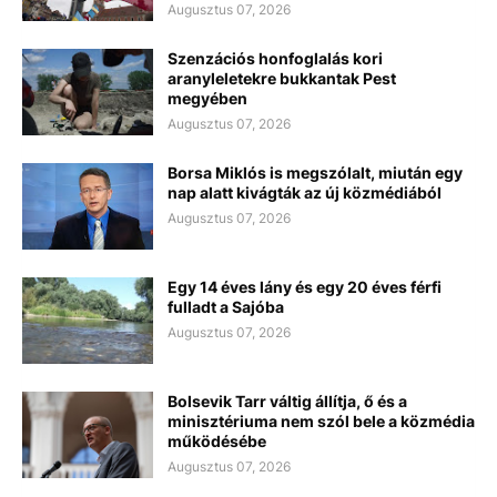
Augusztus 07, 2026
Szenzációs honfoglalás kori
aranyleletekre bukkantak Pest
megyében
Augusztus 07, 2026
Borsa Miklós is megszólalt, miután egy
nap alatt kivágták az új közmédiából
Augusztus 07, 2026
Egy 14 éves lány és egy 20 éves férfi
fulladt a Sajóba
Augusztus 07, 2026
Bolsevik Tarr váltig állítja, ő és a
minisztériuma nem szól bele a közmédia
működésébe
Augusztus 07, 2026