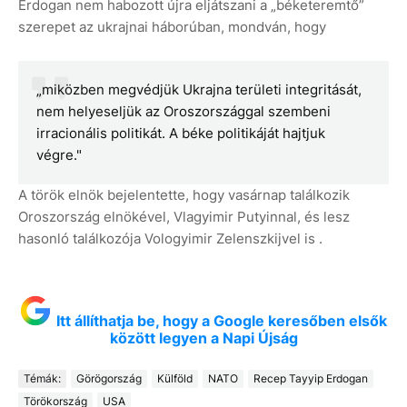
Erdogan nem habozott újra eljátszani a „béketeremtő”
szerepet az ukrajnai háborúban, mondván, hogy
„miközben megvédjük Ukrajna területi integritását,
nem helyeseljük az Oroszországgal szembeni
irracionális politikát. A béke politikáját hajtjuk
végre."
A török elnök bejelentette, hogy vasárnap találkozik
Oroszország elnökével, Vlagyimir Putyinnal, és lesz
hasonló találkozója Vologyimir Zelenszkijvel is .
Itt állíthatja be, hogy a Google keresőben elsők
között legyen a Napi Újság
Témák:
Görögország
Külföld
NATO
Recep Tayyip Erdogan
Törökország
USA