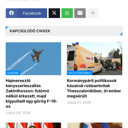
Facebook
KAPCSOLÓDÓ CIKKEK
EURÓPA
GYÚJTÓBOMBA
Hajmeresztő
Kormánypárti politikusok
kényszerleszállás
házainál robbantottak
Zakinthoszon: futómű
Thesszalonikiben, öt ember
nélkül érkezett, majd
megsérült
kigyulladt egy görög F–16-
Július 01, 2026
os
Július 09, 2026