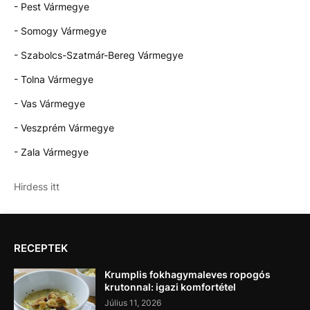
- Pest Vármegye
- Somogy Vármegye
- Szabolcs-Szatmár-Bereg Vármegye
- Tolna Vármegye
- Vas Vármegye
- Veszprém Vármegye
- Zala Vármegye
Hirdess itt
RECEPTEK
Krumplis fokhagymaleves ropogós
krutonnal: igazi komfortétel
Július 11, 2026