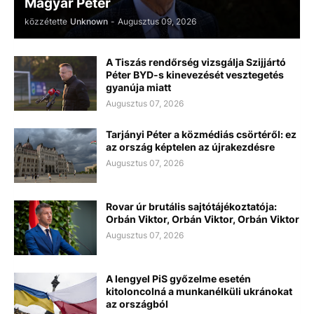
Magyar Péter
közzétette
Unknown
-
Augusztus 09, 2026
A Tiszás rendőrség vizsgálja Szijjártó
Péter BYD-s kinevezését vesztegetés
gyanúja miatt
Augusztus 07, 2026
Tarjányi Péter a közmédiás csörtéről: ez
az ország képtelen az újrakezdésre
Augusztus 07, 2026
Rovar úr brutális sajtótájékoztatója:
Orbán Viktor, Orbán Viktor, Orbán Viktor
Augusztus 07, 2026
A lengyel PiS győzelme esetén
kitoloncolná a munkanélküli ukránokat
az országból