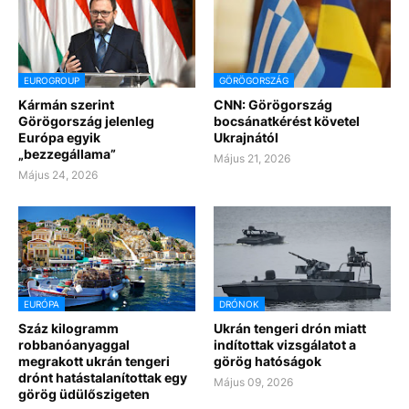
EUROGROUP
GÖRÖGORSZÁG
Kármán szerint
CNN: Görögország
Görögország jelenleg
bocsánatkérést követel
Európa egyik
Ukrajnától
„bezzegállama”
Május 21, 2026
Május 24, 2026
EURÓPA
DRÓNOK
Száz kilogramm
Ukrán tengeri drón miatt
robbanóanyaggal
indítottak vizsgálatot a
megrakott ukrán tengeri
görög hatóságok
drónt hatástalanítottak egy
Május 09, 2026
görög üdülőszigeten