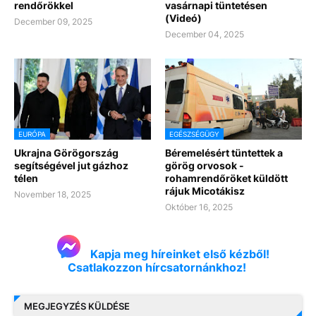
rendőrökkel
vasárnapi tüntetésen
(Videó)
December 09, 2025
December 04, 2025
EURÓPA
EGÉSZSÉGÜGY
Ukrajna Görögország
Béremelésért tüntettek a
segítségével jut gázhoz
görög orvosok -
télen
rohamrendőröket küldött
rájuk Micotákisz
November 18, 2025
Október 16, 2025
Kapja meg híreinket első kézből!
Csatlakozzon hírcsatornánkhoz!
MEGJEGYZÉS KÜLDÉSE