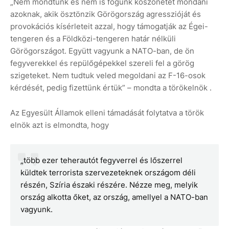
„Nem mondtunk és nem is fogunk köszönetet mondani
azoknak, akik ösztönzik Görögország agresszióját és
provokációs kísérleteit azzal, hogy támogatják az Égei-
tengeren és a Földközi-tengeren határ nélküli
Görögországot. Együtt vagyunk a NATO-ban, de ön
fegyverekkel és repülőgépekkel szereli fel a görög
szigeteket. Nem tudtuk veled megoldani az F-16-osok
kérdését, pedig fizettünk értük” – mondta a török ​​elnök .
Az Egyesült Államok elleni támadását folytatva a török ​​
elnök azt is elmondta, hogy
„több ezer teherautót fegyverrel és lőszerrel
küldtek terrorista szervezeteknek országom déli
részén, Szíria északi részére. Nézze meg, melyik
ország alkotta őket, az ország, amellyel a NATO-ban
vagyunk.