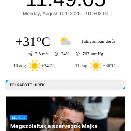
+31°C
Túlnyomóan derűs
2.8 m/s
24%
763
mmHg
10 aug
+34°C
11 aug
+36°C
12 
FELKAPOTT HÍREK
BELFÖLD
Megszólaltak a szervezők Majka