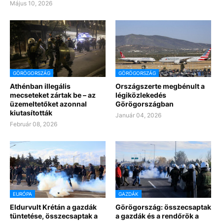
Május 10, 2026
GÖRÖGORSZÁG
GÖRÖGORSZÁG
Athénban illegális
Országszerte megbénult a
mecseteket zártak be – az
légiközlekedés
üzemeltetőket azonnal
Görögországban
kiutasították
Január 04, 2026
Február 08, 2026
EURÓPA
GAZDÁK
Eldurvult Krétán a gazdák
Görögország: összecsaptak
tüntetése, összecsaptak a
a gazdák és a rendőrök a