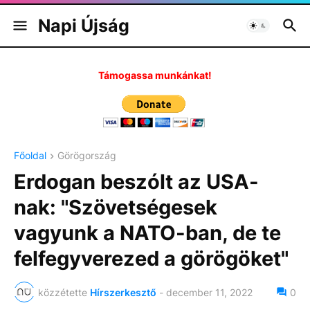
Napi Újság
Támogassa munkánkat!
Főoldal
Görögország
Erdogan beszólt az USA-
nak: "Szövetségesek
vagyunk a NATO-ban, de te
felfegyverezed a görögöket"
közzétette
Hírszerkesztő
-
december 11, 2022
0