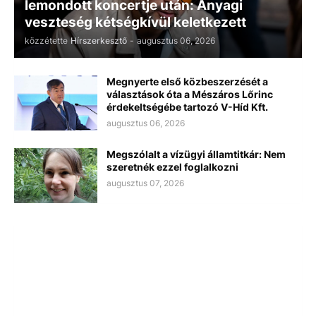
lemondott koncertje után: Anyagi
veszteség kétségkívül keletkezett
közzétette
Hírszerkesztő
-
augusztus 06, 2026
Megnyerte első közbeszerzését a
választások óta a Mészáros Lőrinc
érdekeltségébe tartozó V-Híd Kft.
augusztus 06, 2026
Megszólalt a vízügyi államtitkár: Nem
szeretnék ezzel foglalkozni
augusztus 07, 2026