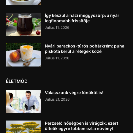
Így készül a házi meggyszörp: a nyár
legfinomabb frissítője
Július 11, 2026
Nyári barackos-túrós pohárkrém: puha
piskóta kerül a rétegek közé
Július 11, 2026
ÉLETMÓD
Válasszunk végre főnököt is!
Július 21, 2026
Perzselő hőségben is virágzik: ezért
ültetik egyre többen ezt a növényt