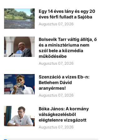
Egy 14 éves lány és egy 20
éves férfi fulladt a Sajóba
Augusztus 07, 2026
Bolsevik Tarr váltig állítja, ő
és a minisztériuma nem
szól bele a közmédia
működésébe
Augusztus 07, 2026
Szenzáció a vizes Eb-n:
Betlehem Dávid
aranyérmes!
Augusztus 07, 2026
Bóka János: A kormány
válságkezelésből
elégtelenre vizsgázott
Augusztus 07, 2026