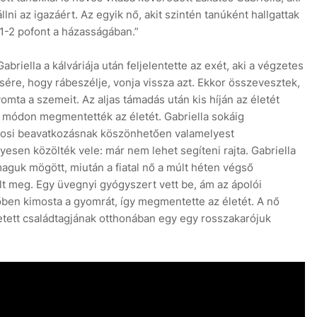
ni az igazáért. Az egyik nő, akit szintén tanúként hallgattak
1-2 pofont a házasságában.”
riella a kálváriája után feljelentette az exét, aki a végzetes
ére, hogy rábeszélje, vonja vissza azt. Ekkor összevesztek,
omta a szemeit. Az aljas támadás után kis híján az életét
s módon megmentették az életét. Gabriella sokáig
vosi beavatkozásnak köszönhetően valamelyest
yesen közölték vele: már nem lehet segíteni rajta. Gabriella
aguk mögött, miután a fiatal nő a múlt héten végső
t meg. Egy üvegnyi gyógyszert vett be, ám az ápolói
őben kimosta a gyomrát, így megmentette az életét. A nő
retett családtagjának otthonában egy egy rosszakarójuk