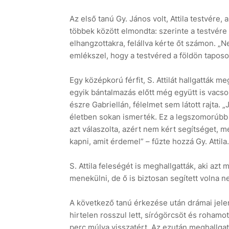
Az első tanú Gy. János volt, Attila testvére,
többek között elmondta: szerinte a testvére n
elhangzottakra, felállva kérte őt számon. 
emlékszel, hogy a testvéred a földön tapos
Egy középkorú férfit, S. Attilát hallgatták m
egyik bántalmazás előtt még együtt is vacso
észre Gabriellán, félelmet sem látott rajta. „J
életben sokan ismerték. Ez a legszomorúbb tö
azt válaszolta, azért nem kért segítséget, m
kapni, amit érdemel” – fűzte hozzá Gy. Attila.
S. Attila feleségét is meghallgatták, aki azt 
menekülni, de ő is biztosan segített volna ne
A következő tanú érkezése után drámai jelen
hirtelen rosszul lett, sírógörcsöt és rohamot 
perc múlva visszatért. Az ezután meghallgato