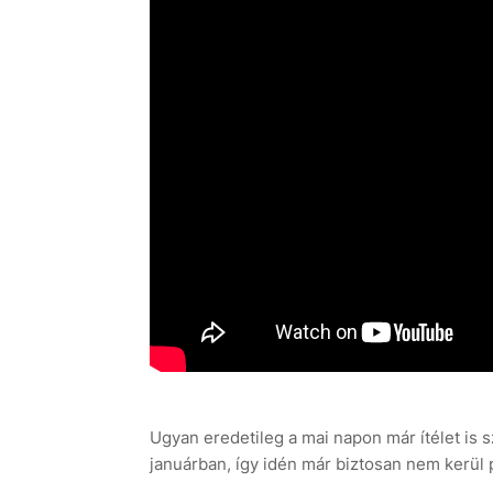
Ugyan eredetileg a mai napon már ítélet is s
januárban, így idén már biztosan nem kerül