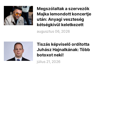
Megszólaltak a szervezők
Majka lemondott koncertje
után: Anyagi veszteség
kétségkívül keletkezett
augusztus 06, 2026
Tiszás képviselő ordította
Juhász Hajnalkának: Több
botoxot neki!
július 21, 2026