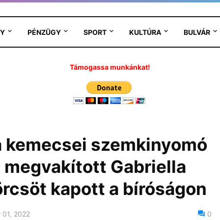
Y
PÉNZÜGY
SPORT
KULTÚRA
BULVÁR
Támogassa munkánkat!
 a kemecsei szemkinyomó
 megvakított Gabriella
görcsöt kapott a bíróságon
 01, 2022
0