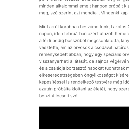
minden alkalommal emelt hangon próbált kiáll
meg, szó szerint azt mondta: „Mindenki kap 
Mint arról korábban beszámoltunk, Lakatos Gab
napon, idén februárban azért utazott Kemecs
a férfi pedig bosszúból megcsonkította, kiny
vesztette, ám az orvosok a csodával határo
reménykedett abban, hogy egy speciális or
visszanyerheti a látását, de sajnos végérvén
és a családja borzasztó napokat tudhatnak m
elkeseredettségében öngyilkosságot kísérel
képesítéssel is rendelkező testvére még id
azután próbálta kioltani az életét, hogy sze
benzint locsolt szét.