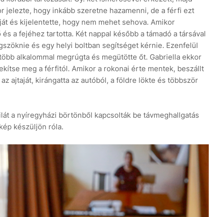
r jelezte, hogy inkább szeretne hazamenni, de a férfi ezt
ját és kijelentette, hogy nem mehet sehova. Amikor
ő és a fejéhez tartotta. Két nappal később a támadó a társával
egszöknie és egy helyi boltban segítséget kérnie. Ezenfelül
n több alkalommal megrúgta és megütötte őt. Gabriella ekkor
kítse meg a férfitól. Amikor a rokonai érte mentek, beszállt
az ajtaját, kirángatta az autóból, a földre lökte és többször
tilát a nyíregyházi börtönből kapcsolták be távmeghallgatás
 kép készüljön róla.