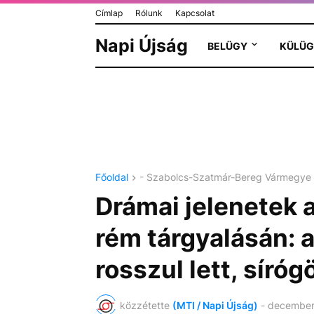
Címlap
Rólunk
Kapcsolat
Napi Újság
BELÜGY
KÜLÜG
Főoldal
- Szabolcs-Szatmár-Bereg Vármegye
Drámai jelenetek
rém tárgyalásán: a
rosszul lett, síró
közzétette
(MTI / Napi Újság)
-
december