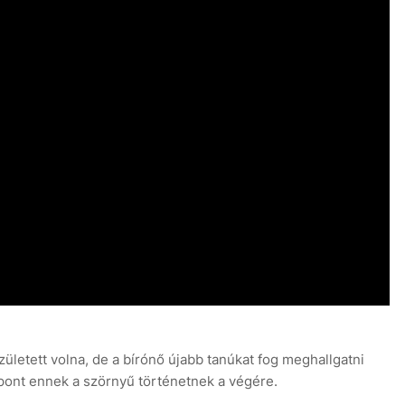
zületett volna, de a bírónő újabb tanúkat fog meghallgatni
 pont ennek a szörnyű történetnek a végére.