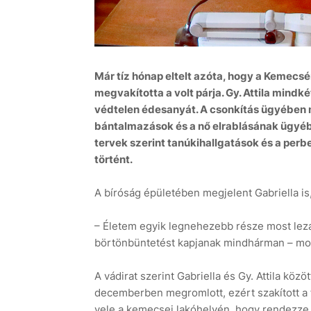
Már tíz hónap eltelt azóta, hogy a Kemecsé
megvakította a volt párja. Gy. Attila mindk
védtelen édesanyát. A csonkítás ügyében 
bántalmazások és a nő elrablásának ügyébe
tervek szerint tanúkihallgatások és a perbe
történt.
A bíróság épületében megjelent Gabriella is,
– Életem egyik legnehezebb része most lezár
börtönbüntetést kapjanak mindhárman – mon
A vádirat szerint Gabriella és Gy. Attila közö
decemberben megromlott, ezért szakított a fé
vele a kemecsei lakóhelyén, hogy rendezze a