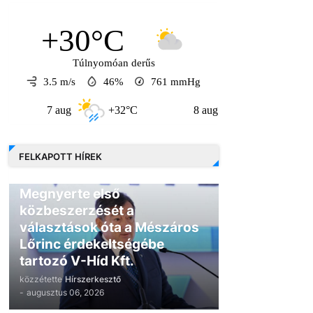
+30°C
Túlnyomóan derűs
3.5 m/s
46%
761
mmHg
aug
+32°C
8 aug
+30°C
9 aug
FELKAPOTT HÍREK
GAZDASÁG
Megnyerte első
közbeszerzését a
választások óta a Mészáros
Lőrinc érdekeltségébe
tartozó V-Híd Kft.
közzétette
Hírszerkesztő
-
augusztus 06, 2026