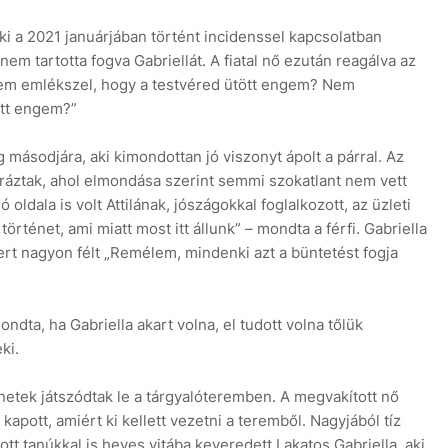
 aki a 2021 januárjában történt incidenssel kapcsolatban
em tartotta fogva Gabriellát. A fiatal nő ezután reagálva az
„Nem emlékszel, hogy a testvéred ütött engem? Nem
ott engem?”
eg másodjára, aki kimondottan jó viszonyt ápolt a párral. Az
ráztak, ahol elmondása szerint semmi szokatlant nem vett
ó oldala is volt Attilának, jószágokkal foglalkozott, az üzleti
rténet, ami miatt most itt állunk” – mondta a férfi. Gabriella
ert nagyon félt „Remélem, mindenki azt a büntetést fogja
mondta, ha Gabriella akart volna, el tudott volna tőlük
ki.
etek játszódtak le a tárgyalóteremben. A megvakított nő
kapott, amiért ki kellett vezetni a teremből. Nagyjából tíz
tt tanúkkal is heves vitába keveredett Lakatos Gabriella, aki