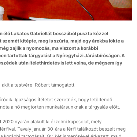
n élő Lakatos Gabriellát bosszúból puszta kézzel
ét szemét kitépte, meg is szúrta, majd egy árokba lökte a
még zajlik a nyomozás, ma viszont a korábbi
7 
n tartottak tárgyalást a Nyíregyházi Járásbíróságon. A
szédek után ítélethirdetés is lett volna, de mégsem így
 akit a testvére, Róbert támogatott.
ódik. Igazságos ítéletet szeretnék, hogy letöltendő
dta a nő megtörten munkatársunknak a tárgyalás előtt.
tt 2020 nyarán alakult ki érzelmi kapcsolat, mely
rfival. Tavaly január 30-ára a férfi találkozót beszélt meg
 korábbi tartozásait. Gy. két ismerősével érkezett, majd