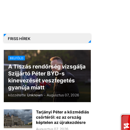
FRISS HÍREK
BELFÖLD
A Tiszás rendőrség vizsgálja
Szijjártó Péter BYD-s
kinevezését vesztegetés
gyanúja miatt
közzétette
Unknown
-
Augusztus 07, 2026
Tarjányi Péter a közmédiás
csörtéről: ez az ország
képtelen az újrakezdésre
Augusztus 07, 2026