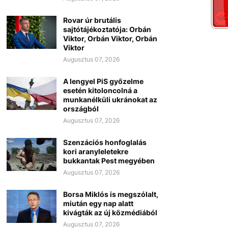
Rovar úr brutális
sajtótájékoztatója: Orbán
Viktor, Orbán Viktor, Orbán
Viktor
Augusztus 07, 2026
A lengyel PiS győzelme
esetén kitoloncolná a
munkanélküli ukránokat az
országból
Augusztus 07, 2026
Szenzációs honfoglalás
kori aranyleletekre
bukkantak Pest megyében
Augusztus 07, 2026
Borsa Miklós is megszólalt,
miután egy nap alatt
kivágták az új közmédiából
Augusztus 07, 2026