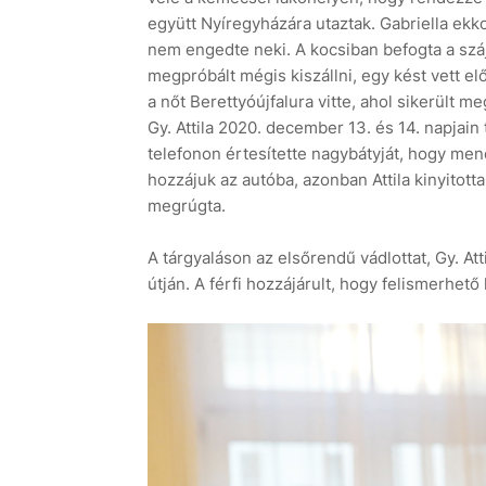
együtt Nyíregyházára utaztak. Gabriella ekko
nem engedte neki. A kocsiban befogta a szá
megpróbált mégis kiszállni, egy kést vett el
a nőt Berettyóújfalura vitte, ahol sikerült m
Gy. Attila 2020. december 13. és 14. napjai
telefonon értesítette nagybátyját, hogy mene
hozzájuk az autóba, azonban Attila kinyitotta 
megrúgta.
A tárgyaláson az elsőrendű vádlottat, Gy. At
útján. A férfi hozzájárult, hogy felismerhető