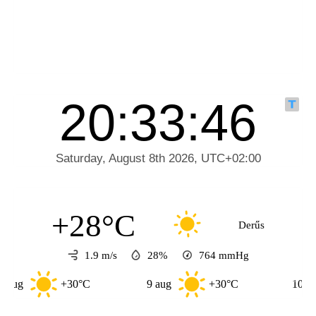
+28°C
Derűs
1.9 m/s
28%
764
mmHg
+30°C
9 aug
+30°C
10 aug