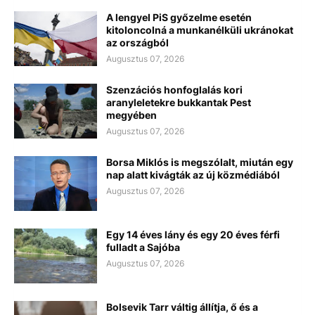
A lengyel PiS győzelme esetén
kitoloncolná a munkanélküli ukránokat
az országból
Augusztus 07, 2026
Szenzációs honfoglalás kori
aranyleletekre bukkantak Pest
megyében
Augusztus 07, 2026
Borsa Miklós is megszólalt, miután egy
nap alatt kivágták az új közmédiából
Augusztus 07, 2026
Egy 14 éves lány és egy 20 éves férfi
fulladt a Sajóba
Augusztus 07, 2026
Bolsevik Tarr váltig állítja, ő és a