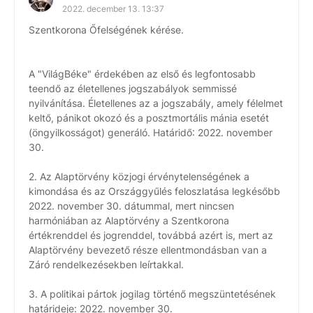
2022. december 13. 13:37
Szentkorona Őfelségének kérése.
A "VilágBéke" érdekében az első és legfontosabb
teendő az életellenes jogszabályok semmissé
nyilvánítása. Életellenes az a jogszabály, amely félelmet
keltő, pánikot okozó és a posztmortális mánia esetét
(öngyilkosságot) generáló. Határidő: 2022. november
30.
2. Az Alaptörvény közjogi érvénytelenségének a
kimondása és az Országgyűlés feloszlatása legkésőbb
2022. november 30. dátummal, mert nincsen
harmóniában az Alaptörvény a Szentkorona
értékrenddel és jogrenddel, továbbá azért is, mert az
Alaptörvény bevezető része ellentmondásban van a
Záró rendelkezésekben leírtakkal.
3. A politikai pártok jogilag történő megszüntetésének
határideje: 2022. november 30.