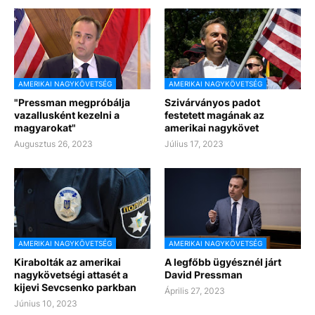
AMERIKAI NAGYKÖVETSÉG
AMERIKAI NAGYKÖVETSÉG
"Pressman megpróbálja
Szivárványos padot
vazallusként kezelni a
festetett magának az
magyarokat"
amerikai nagykövet
Augusztus 26, 2023
Július 17, 2023
AMERIKAI NAGYKÖVETSÉG
AMERIKAI NAGYKÖVETSÉG
Kirabolták az amerikai
A legfőbb ügyésznél járt
nagykövetségi attasét a
David Pressman
kijevi Sevcsenko parkban
Április 27, 2023
Június 10, 2023