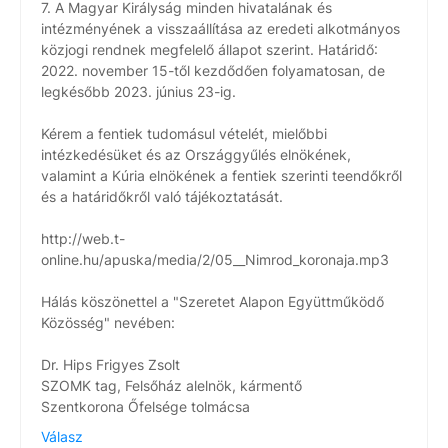
7. A Magyar Királyság minden hivatalának és
intézményének a visszaállítása az eredeti alkotmányos
közjogi rendnek megfelelő állapot szerint. Határidő:
2022. november 15-től kezdődően folyamatosan, de
legkésőbb 2023. június 23-ig.
Kérem a fentiek tudomásul vételét, mielőbbi
intézkedésüket és az Országgyűlés elnökének,
valamint a Kúria elnökének a fentiek szerinti teendőkről
és a határidőkről való tájékoztatását.
http://web.t-
online.hu/apuska/media/2/05__Nimrod_koronaja.mp3
Hálás köszönettel a "Szeretet Alapon Együttműködő
Közösség" nevében:
Dr. Hips Frigyes Zsolt
SZOMK tag, Felsőház alelnök, kármentő
Szentkorona Őfelsége tolmácsa
Válasz