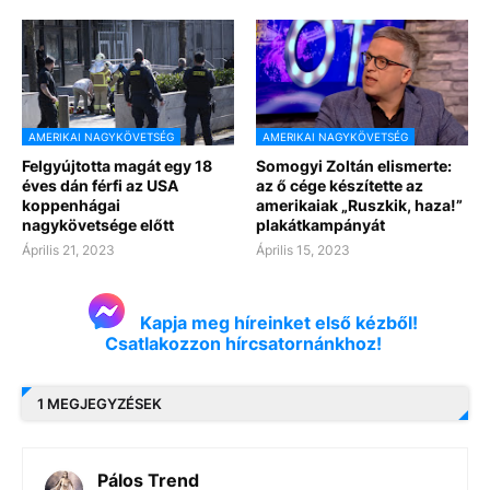
AMERIKAI NAGYKÖVETSÉG
AMERIKAI NAGYKÖVETSÉG
Felgyújtotta magát egy 18
Somogyi Zoltán elismerte:
éves dán férfi az USA
az ő cége készítette az
koppenhágai
amerikaiak „Ruszkik, haza!”
nagykövetsége előtt
plakátkampányát
Április 21, 2023
Április 15, 2023
Kapja meg híreinket első kézből!
Csatlakozzon hírcsatornánkhoz!
1 MEGJEGYZÉSEK
Pálos Trend