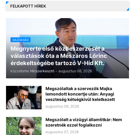
FELKAPOTT HÍREK
GAZDASÁG
Megnyerte első közbeszerzését a
választások óta a Mészáros Lőrinc
érdekeltségébe tartozó V-Híd Kft.
közzétette
Hírszerkesztő
-
augusztus 06, 2026
Megszólaltak a szervezők Majka
lemondott koncertje után: Anyagi
veszteség kétségkívül keletkezett
augusztus 06, 2026
Megszólalt a vízügyi államtitkár: Nem
szeretnék ezzel foglalkozni
augusztus 07, 2026