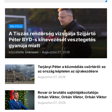
BELFÖLD
A Tiszás rendőrség vizsgálja Szijjártó
Péter BYD-s kinevezését vesztegetés
gyanúja miatt
közzétette
Unknown
-
Augusztus 07, 2026
Tarjányi Péter a közmédiás csörtéről: ez
az ország képtelen az újrakezdésre
Augusztus 07, 2026
Rovar úr brutális sajtótájékoztatója:
Orbán Viktor, Orbán Viktor, Orbán Viktor
Augusztus 07, 2026