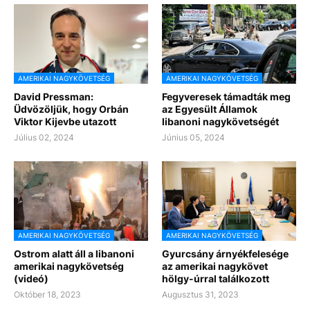
AMERIKAI NAGYKÖVETSÉG
AMERIKAI NAGYKÖVETSÉG
David Pressman:
Fegyveresek támadták meg
Üdvözöljük, hogy Orbán
az Egyesült Államok
Viktor Kijevbe utazott
libanoni nagykövetségét
Július 02, 2024
Június 05, 2024
AMERIKAI NAGYKÖVETSÉG
AMERIKAI NAGYKÖVETSÉG
Ostrom alatt áll a libanoni
Gyurcsány árnyékfelesége
amerikai nagykövetség
az amerikai nagykövet
(videó)
hölgy-úrral találkozott
Október 18, 2023
Augusztus 31, 2023