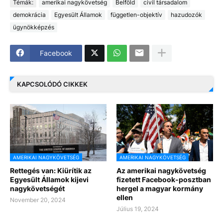
Témák:
amerikai nagykövetség
Belföld
civil társadalom
demokrácia
Egyesült Államok
független-objektív
hazudozók
ügynökképzés
Facebook
KAPCSOLÓDÓ CIKKEK
AMERIKAI NAGYKÖVETSÉG
AMERIKAI NAGYKÖVETSÉG
Rettegés van: Kiürítik az
Az amerikai nagykövetség
Egyesült Államok kijevi
fizetett Facebook-posztban
nagykövetségét
hergel a magyar kormány
ellen
November 20, 2024
Július 19, 2024