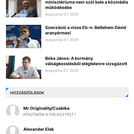
minisztériuma nem szól bele a közmédia
működésébe
Augusztus 07, 2026
Szenzáció a vizes Eb-n: Betlehem Dávid
aranyérmes!
Augusztus 07, 2026
Bóka János: A kormány
válságkezelésből elégtelenre vizsgázott
Augusztus 07, 2026
HOZZÁSZÓLÁSOK
Mr Originality/Csabika
KÖSZÖNÖM A TERJESZTÉST !
Alexander Elek