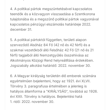
4. A politikai pártok megszüntetésével kapcsolatos
teendők és a közvagyon visszaadása a Szentkorona
tulajdonába és a megszűnő politikai pártok vagyonával
kapcsolatos pénzügyi elszámolás határideje 2022.
december 31.
5. A politikai pártoktól független, területi alapon
szerveződő Alsóház 84 Fő (42 nő és 42 férfi) és a
szakmai vezetőkből álló Felsőház 42 Fő (21 nő és 21
férfi) tagjaiból álló Nemzetgyűlés összehívása az
Alkotmányos Közjogi Rend helyreállítása érdekében.
Jogszabály alkotási határidő: 2022. november 30.
6. A Magyar királyság területén élő emberek számára
egyértelműen bejelenteni, hogy az 1921. évi XLVII.
Törvény 3. paragrafusa értelmében a jelenleg is
hatályos államforma a "KIRÁLYSÁG", továbbá az 1926.
évi XXII. Törvény is hatályos. Bejelentési hatá
1. ridő: 2022. november 30.