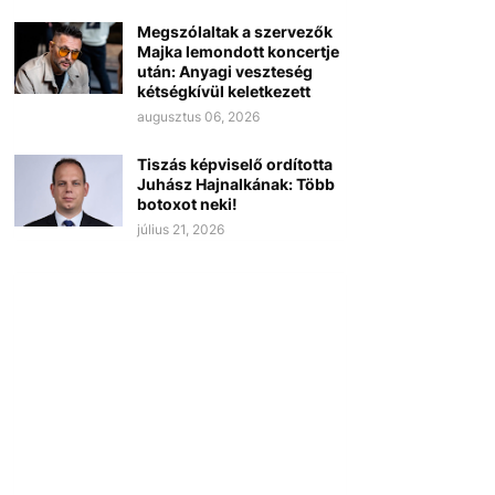
Megszólaltak a szervezők
Majka lemondott koncertje
után: Anyagi veszteség
kétségkívül keletkezett
augusztus 06, 2026
Tiszás képviselő ordította
Juhász Hajnalkának: Több
botoxot neki!
július 21, 2026