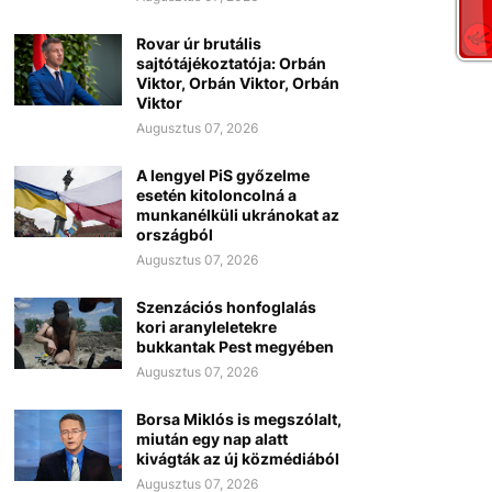
Rovar úr brutális
sajtótájékoztatója: Orbán
Viktor, Orbán Viktor, Orbán
Viktor
Augusztus 07, 2026
A lengyel PiS győzelme
esetén kitoloncolná a
munkanélküli ukránokat az
országból
Augusztus 07, 2026
Szenzációs honfoglalás
kori aranyleletekre
bukkantak Pest megyében
Augusztus 07, 2026
Borsa Miklós is megszólalt,
miután egy nap alatt
kivágták az új közmédiából
Augusztus 07, 2026