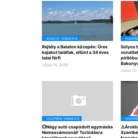
- SOMOGY VÁRMEGYE
- VESZPR
Rejtély a Balaton közepén: Üres
Súlyos b
kajakot találtak, eltűnt a 34 éves
vonattal
tatai férfi
pótlóbus
Bakony
Július 15, 2026
Július 12,
- VESZPRÉM VÁRMEGYE
- VESZPR
💥Négy autó csapódott egymásba
⚠️Árokb
Nemesvámosnál! Torlódásra
Szentbé
készüljenek az autósok
fennaka