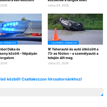
, 2026
Július 04, 2026
ÉM VÁRMEGYE
- VESZPRÉM VÁRMEGYE
mbol Dáka és
🚨 Teherautó és autó ütközött a
sony között – félpályán
73-as főúton – a személyautó a
 forgalom
tetején állt meg
, 2026
Július 02, 2026
első kézből! Csatlakozzon hírcsatornánkhoz!