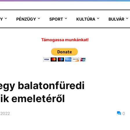
Y
PÉNZÜGY
SPORT
KULTÚRA
BULVÁR
Támogassa munkánkat!
egy balatonfüredi
k emeletéről
 2022
0