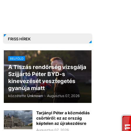
FRISS HÍREK
BELFÖLD
A Tiszás rendőrség vizsgálja
Szijjártó Péter BYD-s
kinevezését vesztegetés
gyanúja miatt
közzétette
Unknown
-
Augusztus 07, 2026
Tarjányi Péter a közmédiás
csörtéről: ez az ország
képtelen az újrakezdésre
Augusztus 07, 2026