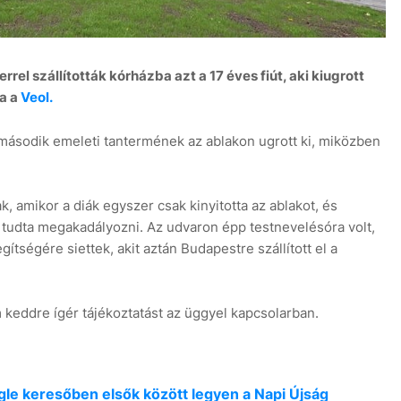
rel szállították kórházba azt a 17 éves fiút, aki kiugrott
ja a
Veol.
 második emeleti tantermének az ablakon ugrott ki, miközben
7 aug
, amikor a diák egyszer csak kinyitotta az ablakot, és
m tudta megakadályozni. Az udvaron épp testnevelésóra volt,
gítségére siettek, akit aztán Budapestre szállított el a
keddre ígér tájékoztatást az üggyel kapcsolarban.
oogle keresőben elsők között legyen a Napi Újság