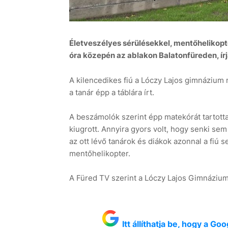
Életveszélyes sérülésekkel, mentőhelikopter
óra közepén az ablakon Balatonfüreden, ír
A kilencedikes fiú a Lóczy Lajos gimnázium
a tanár épp a táblára írt.
A beszámolók szerint épp matekórát tartottak
kiugrott. Annyira gyors volt, hogy senki se
az ott lévő tanárok és diákok azonnal a fiú se
mentőhelikopter.
A Füred TV szerint a Lóczy Lajos Gimnázium 
Itt állíthatja be, hogy a G