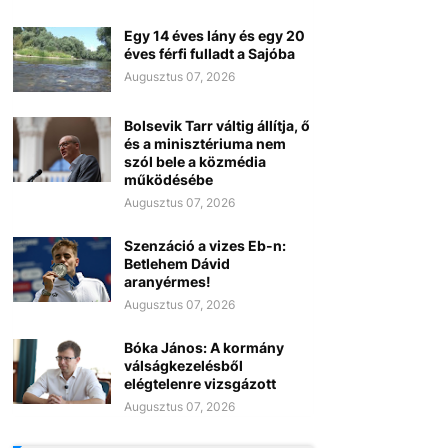
Egy 14 éves lány és egy 20
éves férfi fulladt a Sajóba
Augusztus 07, 2026
Bolsevik Tarr váltig állítja, ő
és a minisztériuma nem
szól bele a közmédia
működésébe
Augusztus 07, 2026
Szenzáció a vizes Eb-n:
Betlehem Dávid
aranyérmes!
Augusztus 07, 2026
Bóka János: A kormány
válságkezelésből
elégtelenre vizsgázott
Augusztus 07, 2026