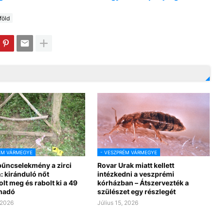
föld
ÉM VÁRMEGYE
- VESZPRÉM VÁRMEGYE
bűncselekmény a zirci
Rovar Urak miatt kellett
: kiránduló nőt
intézkedni a veszprémi
lt meg és rabolt ki a 49
kórházban – Átszervezték a
madó
szülészet egy részlegét
 2026
Július 15, 2026