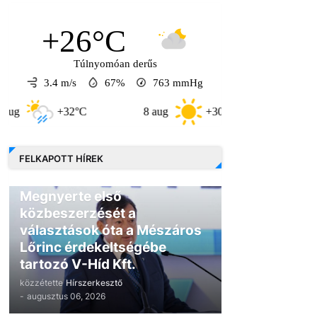
+26°C
Túlnyomóan derűs
3.4 m/s
67%
763
mmHg
+32°C
8 aug
+30°C
9 aug
FELKAPOTT HÍREK
GAZDASÁG
Megnyerte első
közbeszerzését a
választások óta a Mészáros
Lőrinc érdekeltségébe
tartozó V-Híd Kft.
közzétette
Hírszerkesztő
-
augusztus 06, 2026