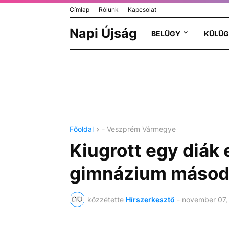
Címlap
Rólunk
Kapcsolat
Napi Újság
BELÜGY
KÜLÜG
Főoldal
- Veszprém Vármegye
Kiugrott egy diák 
gimnázium másodi
közzétette
Hírszerkesztő
-
november 07,