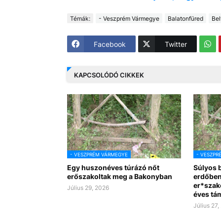
Témák:
- Veszprém Vármegye
Balatonfüred
Bel
Facebook
Twitter
KAPCSOLÓDÓ CIKKEK
- VESZPRÉM VÁRMEGYE
- VESZPR
Egy huszonéves túrázó nőt
Súlyos 
erőszakoltak meg a Bakonyban
erdőben
er*szako
Július 29, 2026
éves tá
Július 27,