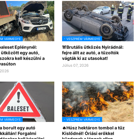
ÉM VÁRMEGYE
- VESZPRÉM VÁRMEGYE
aleset Eplénynél:
🚨Brutális ütközés Nyirádnál:
 ütközött egy autó,
fejre állt az autó, a tűzoltók
zokra kell készülni a
vágták ki az utasokat!
vasúton
Július 07, 2026
 2026
ÉM VÁRMEGYE
- VESZPRÉM VÁRMEGYE
a borult egy autó
🔥Húsz hektáron tombol a tűz
kkállán! Forgalmi
Kislődnél! Óriási erőkkel
dásokra kell készülni
küzdenek a lángok ellen