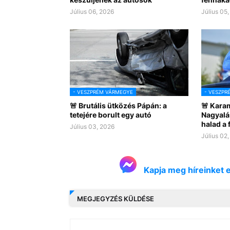
Július 06, 2026
Július 05
- VESZPRÉM VÁRMEGYE
- VESZPR
🚨 Brutális ütközés Pápán: a
🚨 Kara
tetejére borult egy autó
Nagyalá
halad a
Július 03, 2026
Július 02
Kapja meg híreinket 
MEGJEGYZÉS KÜLDÉSE