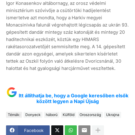
Igor Konasenkov altábornagy, az orosz védelmi
minisztérium szóvivője a csütörtöki hadijelentést
ismertetve azt mondta, hogy a Harkiv megyei
Monacsinivka falunál végrehajtott légicsapás az ukrán 93.
gépesített dandár mintegy száz katonáját és mintegy 20
haditechnikai eszközét, köztük egy HIMARS
rakétasorozatvetőjét semmisítette meg. A 14. gépesített
dandár azon egységei, amelyek sikertelen kísérletet
tettek az Oszkil folyón való átkelésre Dvoricsnánál, 30
halottat és hat gyalogsági harcjárművet veszítettek.
Itt állíthatja be, hogy a Google keresőben elsők
között legyen a Napi Újság
Témák:
Donyeck
háború
Külföld
Oroszország
Ukrajna
Facebook