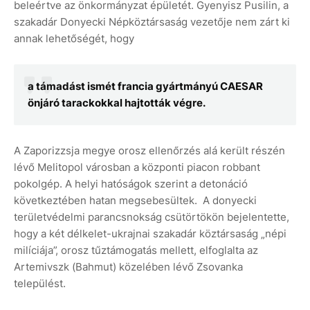
beleértve az önkormányzat épületét. Gyenyisz Pusilin, a
szakadár Donyecki Népköztársaság vezetője nem zárt ki
annak lehetőségét, hogy
a támadást ismét francia gyártmányú CAESAR
önjáró tarackokkal hajtották végre.
A Zaporizzsja megye orosz ellenőrzés alá került részén
lévő Melitopol városban a központi piacon robbant
pokolgép. A helyi hatóságok szerint a detonáció
következtében hatan megsebesültek. A donyecki
területvédelmi parancsnokság csütörtökön bejelentette,
hogy a két délkelet-ukrajnai szakadár köztársaság „népi
milíciája”, orosz tűztámogatás mellett, elfoglalta az
Artemivszk (Bahmut) közelében lévő Zsovanka
települést.