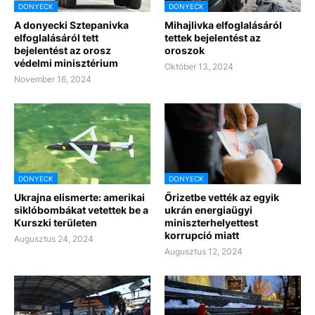
DONYECK
DONYECK
A donyecki Sztepanivka
Mihajlivka elfoglalásáról
elfoglalásáról tett
tettek bejelentést az
bejelentést az orosz
oroszok
védelmi minisztérium
Október 13, 2024
November 16, 2024
DONYECK
DONYECK
Ukrajna elismerte: amerikai
Őrizetbe vették az egyik
siklóbombákat vetettek be a
ukrán energiaügyi
Kurszki területen
miniszterhelyettest
korrupció miatt
Augusztus 24, 2024
Augusztus 12, 2024