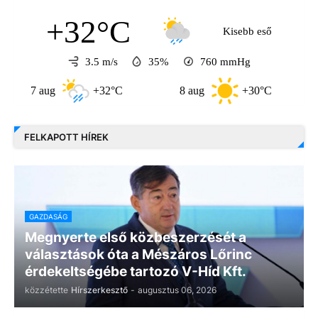
+32°C
Kisebb eső
3.5 m/s
35%
760
mmHg
7 aug
+32°C
8 aug
+30°C
9 au
FELKAPOTT HÍREK
GAZDASÁG
Megnyerte első közbeszerzését a
választások óta a Mészáros Lőrinc
érdekeltségébe tartozó V-Híd Kft.
közzétette
Hírszerkesztő
-
augusztus 06, 2026