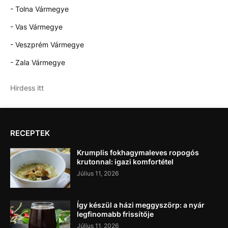
- Tolna Vármegye
- Vas Vármegye
- Veszprém Vármegye
- Zala Vármegye
Hirdess itt
RECEPTEK
Krumplis fokhagymaleves ropogós
krutonnal: igazi komfortétel
Július 11, 2026
Így készül a házi meggyszörp: a nyár
legfinomabb frissítője
Július 11, 2026