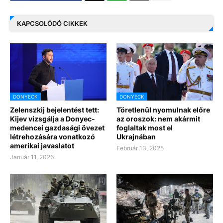
KAPCSOLÓDÓ CIKKEK
DONYECK
DONYECK
Zelenszkij bejelentést tett:
Töretlenül nyomulnak előre
Kijev vizsgálja a Donyec-
az oroszok: nem akármit
medencei gazdasági övezet
foglaltak most el
létrehozására vonatkozó
Ukrajnában
amerikai javaslatot
Február 13, 2025
Január 11, 2026