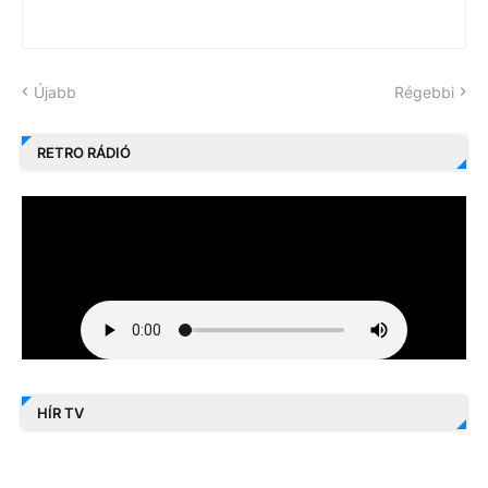
Újabb
Régebbi
RETRO RÁDIÓ
HÍR TV