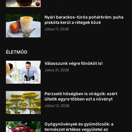
Nyári barackos-túrós pohárkrém: puha
piskóta kerül a rétegek közé
Július 11, 2026
ÉLETMÓD
Válasszunk végre főnököt is!
Július 21, 2026
Perzselő hőségben is virágzik: ezért
ültetik egyre többen ezt a növényt
Július 12, 2026
Gyógynövények és gyümölcsök: a
természet értékes vegyületei az