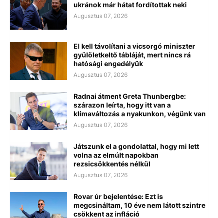
ukránok már hátat fordítottak neki
Augusztus 07, 2026
El kell távolítani a vicsorgó miniszter
gyülöletkeltő tábláját, mert nincs rá
hatósági engedélyük
Augusztus 07, 2026
Radnai átment Greta Thunbergbe:
szárazon leírta, hogy itt van a
klímaváltozás a nyakunkon, végünk van
Augusztus 07, 2026
Játszunk el a gondolattal, hogy mi lett
volna az elmúlt napokban
rezsicsökkentés nélkül
Augusztus 07, 2026
Rovar úr bejelentése: Ezt is
megcsináltam, 10 éve nem látott szintre
csökkent az infláció