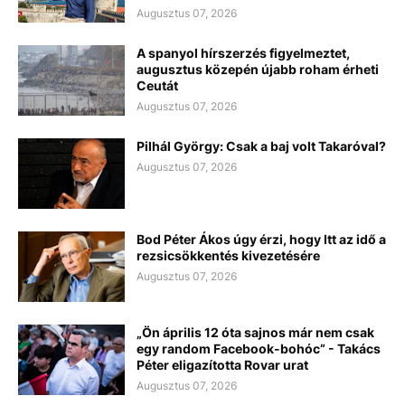
Augusztus 07, 2026
A spanyol hírszerzés figyelmeztet,
augusztus közepén újabb roham érheti
Ceutát
Augusztus 07, 2026
Pilhál György: Csak a baj volt Takaróval?
Augusztus 07, 2026
Bod Péter Ákos úgy érzi, hogy Itt az idő a
rezsicsökkentés kivezetésére
Augusztus 07, 2026
„Ön április 12 óta sajnos már nem csak
egy random Facebook-bohóc” - Takács
Péter eligazította Rovar urat
Augusztus 07, 2026