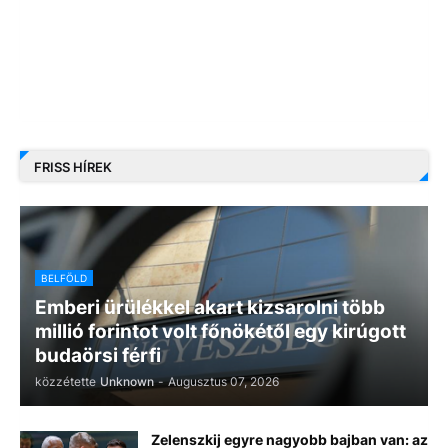
FRISS HÍREK
BELFÖLD
Emberi ürülékkel akart kizsarolni több
millió forintot volt főnökétől egy kirúgott
budaörsi férfi
közzétette
Unknown
-
Augusztus 07, 2026
Zelenszkij egyre nagyobb bajban van: az