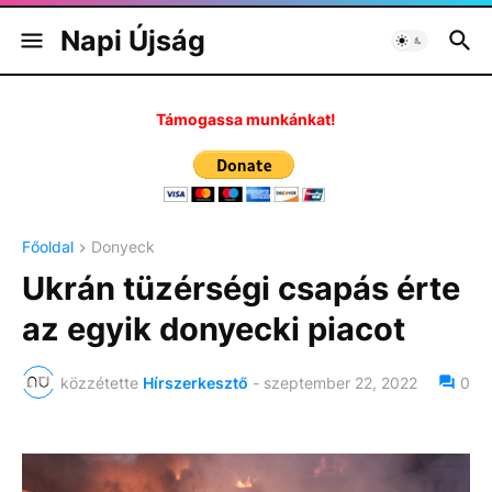
Napi Újság
Támogassa munkánkat!
Főoldal
Donyeck
Ukrán tüzérségi csapás érte
az egyik donyecki piacot
közzétette
Hírszerkesztő
-
szeptember 22, 2022
0