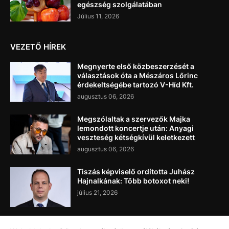
egészség szolgálatában
Július 11, 2026
VEZETŐ HÍREK
Megnyerte első közbeszerzését a
választások óta a Mészáros Lőrinc
érdekeltségébe tartozó V-Híd Kft.
augusztus 06, 2026
Megszólaltak a szervezők Majka
lemondott koncertje után: Anyagi
veszteség kétségkívül keletkezett
augusztus 06, 2026
Tiszás képviselő ordította Juhász
Hajnalkának: Több botoxot neki!
július 21, 2026