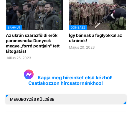
BAHMUT
DONBASZ
Az ukrán szárazföldi erők
Így bánnak a foglyokkal az
parancsnoka Donyeck
ukránok!
megye „forró pontjain" tett
Május 20, 2023
látogatást
Július 25, 2023
Kapja meg híreinket első kézből!
Csatlakozzon hírcsatornánkhoz!
MEGJEGYZÉS KÜLDÉSE