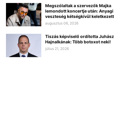
Megszólaltak a szervezők Majka
lemondott koncertje után: Anyagi
veszteség kétségkívül keletkezett
augusztus 06, 2026
Tiszás képviselő ordította Juhász
Hajnalkának: Több botoxot neki!
július 21, 2026