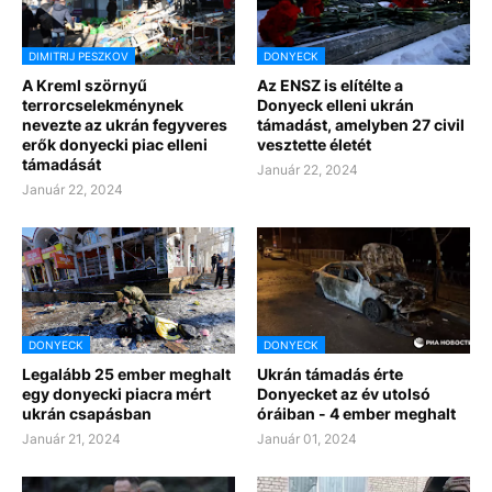
DIMITRIJ PESZKOV
DONYECK
A Kreml szörnyű
Az ENSZ is elítélte a
terrorcselekménynek
Donyeck elleni ukrán
nevezte az ukrán fegyveres
támadást, amelyben 27 civil
erők donyecki piac elleni
vesztette életét
támadását
Január 22, 2024
Január 22, 2024
DONYECK
DONYECK
Legalább 25 ember meghalt
Ukrán támadás érte
egy donyecki piacra mért
Donyecket az év utolsó
ukrán csapásban
óráiban - 4 ember meghalt
Január 21, 2024
Január 01, 2024