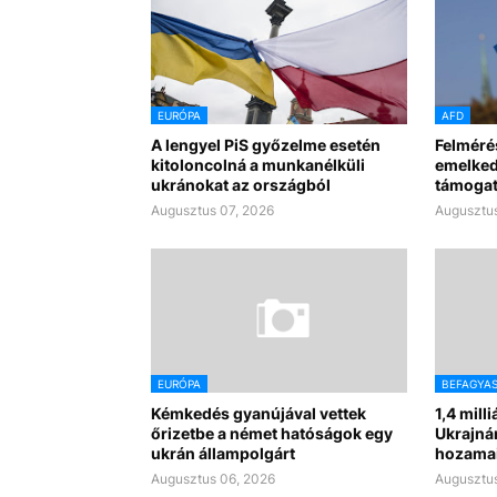
EURÓPA
AFD
A lengyel PiS győzelme esetén
Felméré
kitoloncolná a munkanélküli
emelked
ukránokat az országból
támogat
Augusztus 07, 2026
Augusztus
EURÓPA
BEFAGYA
Kémkedés gyanújával vettek
1,4 mill
őrizetbe a német hatóságok egy
Ukrajná
ukrán állampolgárt
hozama
Augusztus 06, 2026
Augusztus