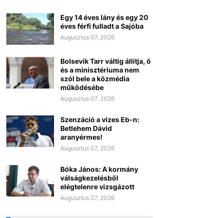
Egy 14 éves lány és egy 20
éves férfi fulladt a Sajóba
Augusztus 07, 2026
Bolsevik Tarr váltig állítja, ő
és a minisztériuma nem
szól bele a közmédia
működésébe
Augusztus 07, 2026
Szenzáció a vizes Eb-n:
Betlehem Dávid
aranyérmes!
Augusztus 07, 2026
Bóka János: A kormány
válságkezelésből
elégtelenre vizsgázott
Augusztus 07, 2026