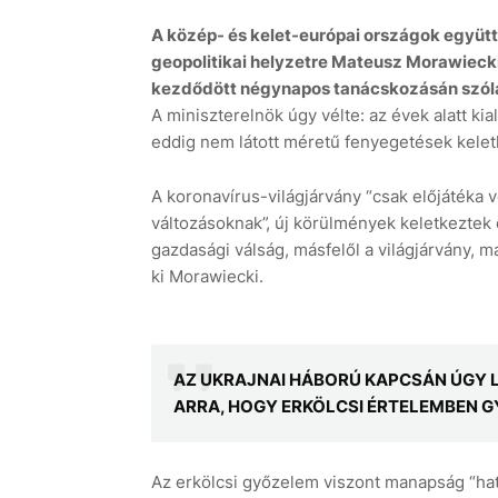
A közép- és kelet-európai országok együtt
geopolitikai helyzetre Mateusz Morawieck
kezdődött négynapos tanácskozásán szólal
A miniszterelnök úgy vélte: az évek alatt kia
eddig nem látott méretű fenyegetések kele
A koronavírus-világjárvány “csak előjátéka 
változásoknak”, új körülmények keletkeztek e
gazdasági válság, másfelől a világjárvány, m
ki Morawiecki.
AZ UKRAJNAI HÁBORÚ KAPCSÁN ÚGY L
ARRA, HOGY ERKÖLCSI ÉRTELEMBEN G
Az erkölcsi győzelem viszont manapság “hatá