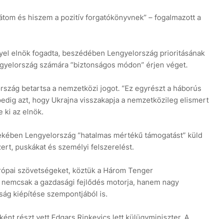
átom és hiszem a pozitív forgatókönyvnek” – fogalmazott a
yel elnök fogadta, beszédében Lengyelország prioritásának
engyelország számára “biztonságos módon” érjen véget.
ország betartsa a nemzetközi jogot. “Ez egyrészt a háborús
edig azt, hogy Ukrajna visszakapja a nemzetközileg elismert
e ki az elnök.
dekében Lengyelország “hatalmas mértékű támogatást” küld
ert, puskákat és személyi felszerelést.
rópai szövetségeket, köztük a Három Tenger
 nemcsak a gazdasági fejlődés motorja, hanem nagy
ság kiépítése szempontjából is.
ként részt vett Edgars Rinkevics lett külügyminiszter. A