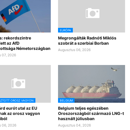
EURÓPA
s: rekordszintre
Megrongálták Radnóti Miklós
ett az AfD
szobrát a szerbiai Borban
ottsága Németországban
Augusztus 06, 2026
 07, 2026
SZTOTT OROSZ VAGYON
BELGIUM
iárd eurót utal az EU
Belgium teljes egészében
nak az orosz vagyon
Oroszországból származó LNG-t
iból
használt júliusban
 06, 2026
Augusztus 04, 2026