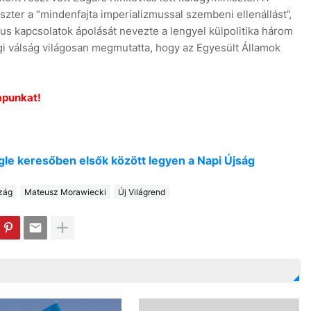
ter a “mindenfajta imperializmussal szembeni ellenállást”,
us kapcsolatok ápolását nevezte a lengyel külpolitika három
sági válság világosan megmutatta, hogy az Egyesült Államok
apunkat!
oogle keresőben elsők között legyen a Napi Újság
zág
Mateusz Morawiecki
Új Világrend