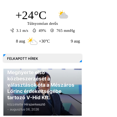
+24°C
Túlnyomóan derűs
3.1 m/s
49%
765
mmHg
8 aug
+30°C
9 aug
+30°C
10 a
FELKAPOTT HÍREK
GAZDASÁG
Megnyerte első
közbeszerzését a
választások óta a Mészáros
Lőrinc érdekeltségébe
tartozó V-Híd Kft.
közzétette
Hírszerkesztő
-
augusztus 06, 2026