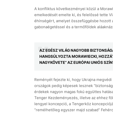
A konfliktus következményei közül a Morawi
emelkedését emelte ki, és felelőssé tette V
éhínségért, amelyet összefüggésbe hozott a 
gabonaégetéssel és a termőföldek aláaknáz
AZ EGÉSZ VILÁG NAGYOBB BIZTONSÁG
HANGSÚLYOZTA MORAWIECKI, HOZZÁTÉ
NAGYKÖVETE” AZ EURÓPAI UNIÓS SZÍN
Reményét fejezte ki, hogy Ukrajna megvédi sz
országok pedig képesek lesznek “biztonságos
érdekek nagyon magas fokú együttes hatása
Tenger Kezdeményezés, illetve az ehhez föl
lengyel koncepció, a Tengerköz koncepciójár
“remélhetőleg egyszer majd szabad” Fehéror