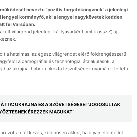
működését nevezte “pozitív forgatókönyvnek” a jelenlegi
i lengyel kormányfő, aki a lengyel nagykövetek kedden
t fel Varsóban.
lakult világrend jelenleg “kártyavárként omlik össze”, új,
tkeznek.
volt a hatalmas, az egész világrendet elérő földrengésszerű
gyfelől a demográfiai és technológiai átalakulások, a
ajd az ukrajnai háború okozta feszültségek nyomán – fejtette
ÁTTA: UKRAJNA ÉS A SZÖVETSÉGESEI “JOGOSULTAK
YŐZTESNEK ÉREZZÉK MAGUKAT”.
rozottan túl kevés, különösen akkor, ha olyan ellenféllel