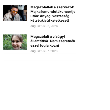
Megszólaltak a szervezők
Majka lemondott koncertje
után: Anyagi veszteség
kétségkívül keletkezett
augusztus 06, 2026
Megszólalt a vízügyi
államtitkár: Nem szeretnék
ezzel foglalkozni
augusztus 07, 2026