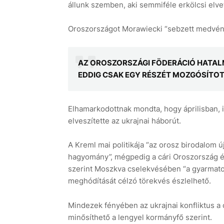
állunk szemben, aki semmiféle erkölcsi elvet
Oroszországot Morawiecki “sebzett medvéne
AZ OROSZORSZÁGI FÖDERÁCIÓ HATALM
EDDIG CSAK EGY RÉSZÉT MOZGÓSÍTOT
Elhamarkodottnak mondta, hogy áprilisban, i
elveszítette az ukrajnai háborút.
A Kreml mai politikája “az orosz birodalom ú
hagyomány”, mégpedig a cári Oroszország és
szerint Moszkva cselekvésében “a gyarmatos
meghódítását célzó törekvés észlelhető.
Mindezek fényében az ukrajnai konfliktus a 
minősíthető a lengyel kormányfő szerint.