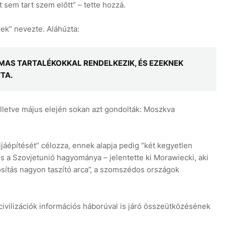
 sem tart szem előtt” – tette hozzá.
k” nevezte. Aláhúzta:
AS TARTALÉKOKKAL RENDELKEZIK, ÉS EZEKNEK
TA.
lletve május elején sokan azt gondolták: Moszkva
jjáépítését” célozza, ennek alapja pedig “két kegyetlen
 a Szovjetunió hagyománya – jelentette ki Morawiecki, aki
ítás nagyon taszító arca”, a szomszédos országok
civilizációk információs háborúval is járó összeütközésének