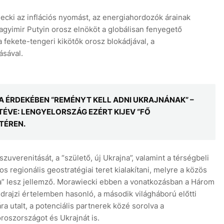
ecki az inflációs nyomást, az energiahordozók árainak
lagyimir Putyin orosz elnököt a globálisan fenyegető
fekete-tengeri kikötők orosz blokádjával, a
ásával.
A ÉRDEKÉBEN “REMÉNYT KELL ADNI UKRAJNÁNAK” –
VE: LENGYELORSZÁG EZÉRT KIJEV “FŐ
TÉREN.
uverenitását, a “születő, új Ukrajna”, valamint a térségbeli
 regionális geostratégiai teret kialakítani, melyre a közös
” lesz jellemző. Morawiecki ebben a vonatkozásban a Három
drajzi értelemben hasonló, a második világháború előtti
a utalt, a potenciális partnerek közé sorolva a
oszországot és Ukrajnát is.