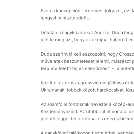
Ezen a koncepción “érdemes dolgozni, ezt l
lengyel miniszterelnök.
Délután a nagyköveteket Andrzej Duda leng
jelölte meg azt, hogy az ukrajnai háború L
Duda szerint ki kell eszközölni, hogy Orosz
műveletek beszüntetését jelenti, másrészt p
területe feletti teljes ellenőrzést” – jelentett
Közölte: az orosz agresszió megállítása ér
Ukrajnának, többek között harckocsikat, lősz
Az államfő is fontosnak nevezte a közép-eu
Kezdeményezést. Az utóbbiról elmondta: ez
jelentőséggel bír a katonai és energiabizton
A nagyköveti találkozón tiszteletbeli vendég