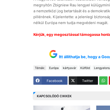
megnyitón Zbigniew Rau lengyel külügyminisz
a nemzetközi jog betartását és a demokratik
pillérének. Kijelentette: a jelenlegi bizton
nélkül Európa nem tudja megvédeni magát.
Kérjük, egy megosztással támogassa honl
Itt állíthatja be, hogy a G
Témák:
Európa
kártyavár
Külföld
Lengyelors
Facebook
Twitter
KAPCSOLÓDÓ CIKKEK