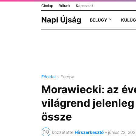
Címlap
Rólunk
Kapcsolat
Napi Újság
BELÜGY
KÜLÜG
Főoldal
Európa
Morawiecki: az éve
világrend jelenleg
össze
közzétette
Hírszerkesztő
-
június 22, 202