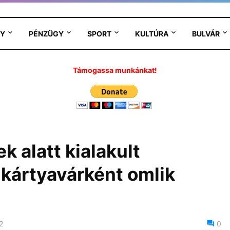
Y
PÉNZÜGY
SPORT
KULTÚRA
BULVÁR
Támogassa munkánkat!
k alatt kialakult
 kártyavárként omlik
2
0