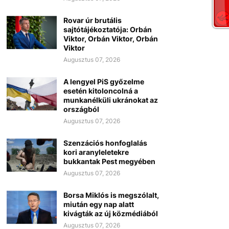
Rovar úr brutális
sajtótájékoztatója: Orbán
Viktor, Orbán Viktor, Orbán
Viktor
Augusztus 07, 2026
A lengyel PiS győzelme
esetén kitoloncolná a
munkanélküli ukránokat az
országból
Augusztus 07, 2026
Szenzációs honfoglalás
kori aranyleletekre
bukkantak Pest megyében
Augusztus 07, 2026
Borsa Miklós is megszólalt,
miután egy nap alatt
kivágták az új közmédiából
Augusztus 07, 2026