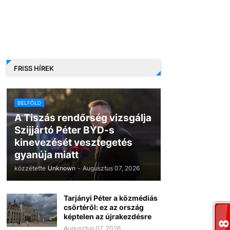
FRISS HÍREK
BELFÖLD
A Tiszás rendőrség vizsgálja
Szijjártó Péter BYD-s
kinevezését vesztegetés
gyanúja miatt
közzétette
Unknown
-
Augusztus 07, 2026
Tarjányi Péter a közmédiás
csörtéről: ez az ország
képtelen az újrakezdésre
Augusztus 07, 2026