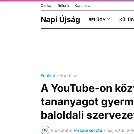
Címlap
Rólunk
Kapcsolat
Napi Újság
BELÜGY
KÜLÜG
Főoldal
Abortusz
A YouTube-on közv
tananyagot gyerm
baloldali szerveze
közzétette
Hírszerkesztő
-
május 06, 20