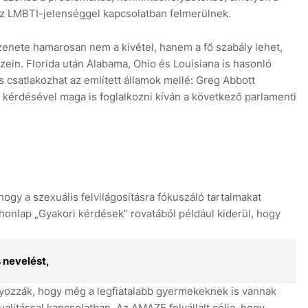
az LMBTI-jelenséggel kapcsolatban felmerülnek.
 üzenete hamarosan nem a kivétel, hanem a fő szabály lehet,
zein. Florida után Alabama, Ohio és Louisiana is hasonló
s csatlakozhat az említett államok mellé: Greg Abbott
 kérdésével maga is foglalkozni kíván a következő parlamenti
ogy a szexuális felvilágosításra fókuszáló tartalmakat
honlap „Gyakori kérdések” rovatából például kiderül, hogy
 nevelést,
ozzák, hogy még a legfiatalabb gyermekeknek is vannak
alitással kapcsolatban. Az AMAZE felvállalt célja, hogy