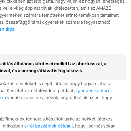
ik cikkében azt latolgatta, hogy vajon ez hogyan lehetséges,
i elvileg épp azt tiltják kifejezetten, amit az AMAZE
is gyermekek számára felnőtteket érintő témákban tartalmat
ással összefüggő témák gyerekek számára fogyasztható
n tiltja
.
alitás általános kérdései mellett az abortusszal, a
al, és a pornográfiával is foglalkozik.
lákat, nevelőket is segíti abban, hogy hogyan lehet a
ba. Készítettek oktatóvideót például a
gender-konform
kra
vonatkozóan, de a nézők megtudhatják azt is, hogy
zfilmeknek tűnnek: a készítők tarka színekkel, játékos
 – miközben
arról beszélnek például
, hogy „pornót sokan