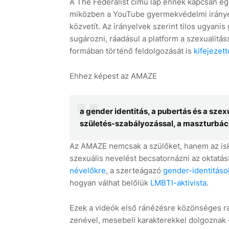
A The Federalist című lap ennek kapcsán egy
miközben a YouTube gyermekvédelmi irányelve
közvetít. Az irányelvek szerint tilos ugyan
sugározni, ráadásul a platform a szexualit
formában történő feldolgozását is
kifejezette
Ehhez képest az AMAZE
a gender identitás, a pubertás és a szexu
születés-szabályozással, a maszturbációv
Az AMAZE nemcsak a szülőket, hanem az isko
szexuális nevelést becsatornázni az oktatás
névelőkre
, a szerteágazó
gender-identitáso
hogyan válhat belőlük
LMBTI-aktivista
.
Ezek a videók első ránézésre közönséges raj
zenével, mesebeli karakterekkel dolgoznak