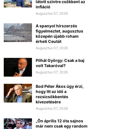
látott szintre csökkent az
infláció
Augusztus 07, 2026
A spanyol hírszerzés
figyelmeztet, augusztus
közepén újabb roham
érheti Ceutát
Augusztus 07, 2026
Pilhál György: Csak a baj
volt Takaróval?
Augusztus 07, 2026
Bod Péter Ákos úgy érzi,
hogy Itt az idő a
rezsicsökkentés
kivezetésére
Augusztus 07, 2026
„Ön április 12 óta sajnos
már nem csak egy random