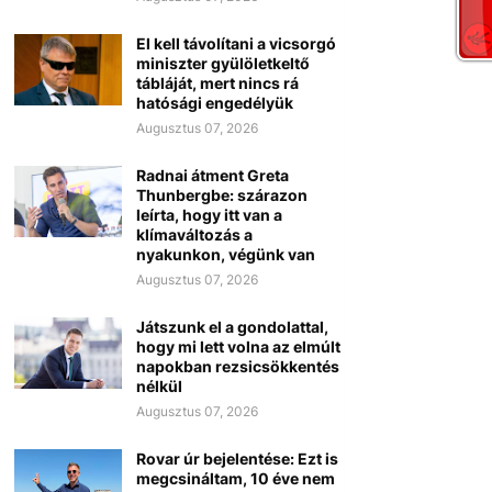
El kell távolítani a vicsorgó
miniszter gyülöletkeltő
tábláját, mert nincs rá
hatósági engedélyük
Augusztus 07, 2026
Radnai átment Greta
Thunbergbe: szárazon
leírta, hogy itt van a
klímaváltozás a
nyakunkon, végünk van
Augusztus 07, 2026
Játszunk el a gondolattal,
hogy mi lett volna az elmúlt
napokban rezsicsökkentés
nélkül
Augusztus 07, 2026
Rovar úr bejelentése: Ezt is
megcsináltam, 10 éve nem