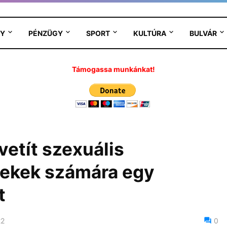
Y
PÉNZÜGY
SPORT
KULTÚRA
BULVÁR
Támogassa munkánkat!
etít szexuális
ekek számára egy
t
22
0