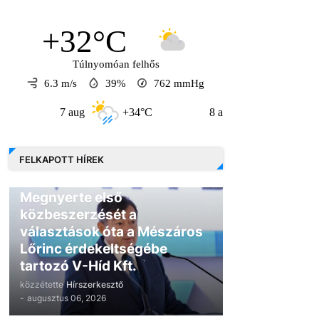
+32°C
Túlnyomóan felhős
6.3 m/s
39%
762
mmHg
7 aug
+34°C
8 aug
+31°C
FELKAPOTT HÍREK
GAZDASÁG
Megnyerte első
közbeszerzését a
választások óta a Mészáros
Lőrinc érdekeltségébe
tartozó V-Híd Kft.
közzétette
Hírszerkesztő
-
augusztus 06, 2026