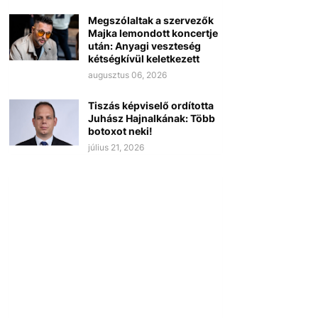
Megszólaltak a szervezők
Majka lemondott koncertje
után: Anyagi veszteség
kétségkívül keletkezett
augusztus 06, 2026
Tiszás képviselő ordította
Juhász Hajnalkának: Több
botoxot neki!
július 21, 2026