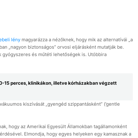
ebeli lény
magyarázza a nézőknek, hogy mik az alternatívái „a
ban „nagyon biztonságos” orvosi eljárásként mutatják be.
k gyógyszeres és műtéti lehetőségek is. Utóbbira
0-15 perces, klinikákon, illetve kórházakban végzett
vákuumos kiszívását „gyengéd szippantásként” (’gentle
knak, hogy az Amerikai Egyesült Államokban tagállamonként
 kérdésével. Elmondja, hogy egyes helyeken egy kamasznak a