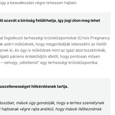
ogy a beavatkozást végre lehessen hajtani.
szavát a bíróság felülírhatja, így jogi úton meg lehet
sal foglalkozó terhességi krízisközpontokat (Crisis Pregnancy
csak azért működnek, hogy megpróbálják lebeszélni az illetőt
znek ki, és úgy is működnek mint az igazi abortuszklinikák,
lgató páciens érdeklődjön afelől, hogy pontosan milyen
 – nehogy „véletlenül” egy terhességi krízisközpontba
tuszellenességet hitkérdésnek tartja.
uszban, mások úgy gondolják, hogy a terhes személynek
t hajtsanak végre rajta anélkül, hogy mások ítélkeznének