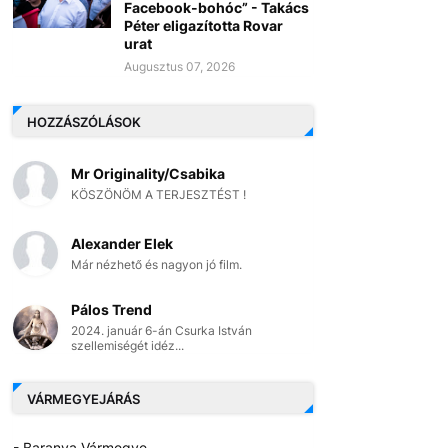
Facebook-bohóc” - Takács
Péter eligazította Rovar
urat
Augusztus 07, 2026
HOZZÁSZÓLÁSOK
Mr Originality/Csabika
KÖSZÖNÖM A TERJESZTÉST !
Alexander Elek
Már nézhető és nagyon jó film.
Pálos Trend
2024. január 6-án Csurka István
szellemiségét idéz...
VÁRMEGYEJÁRÁS
- Baranya Vármegye