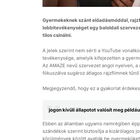
Gyermekeknek szánt előadásmóddal, rajzfil
lobbitevékenységet egy baloldali szervezet
tilos csinálni.
A jelek szerint nem sérti a YouTube vonatkoz
tevékenysége, amelyik kifejezetten a gyerm
Az AMAZE nevű szervezet angol nyelven, a s
fókuszálva sugároz átlagos rajzfilmnek tűnő 
Megjegyzendő, hogy ez a gyakorlat érdekes
jogon kívüli állapotot valósít meg példáu
Ebben az államban ugyanis nemrégiben épp e
szándékok szerint biztosítja a kizárólagos j
körülmények között avatják be gyermeküket