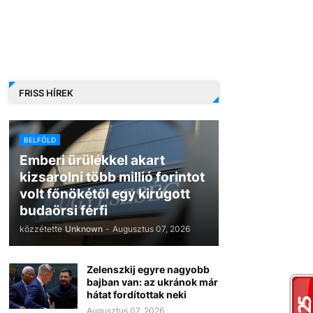
FRISS HÍREK
BELFÖLD
Emberi ürülékkel akart
kizsarolni több millió forintot
volt főnökétől egy kirúgott
budaörsi férfi
közzétette
Unknown
-
Augusztus 07, 2026
Zelenszkij egyre nagyobb
bajban van: az ukránok már
hátat fordítottak neki
Augusztus 07, 2026