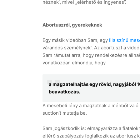
néznek”, mivel „elérhető és ingyenes”.
Abortuszról, gyerekeknek
Egy másik videóban Sam, egy
lila színű mes
várandós személynek”. Az abortuszt a videó
Sam rámutat arra, hogy rendelkezésre állna
vonatkozóan elmondja, hogy
a magzatelhajtás egy rövid, nagyjából 1
beavatkozás.
A mesebeli lény a magzatnak a méhből való 
suction’) mutatja be.
Sam jogászkodik is: elmagyarázza a fiatalo
eltérő szabályozás foglalkozik az abortusz