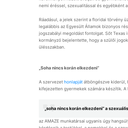
nemi éréssel, szexualitással és egyébként 
Ráadásul, a jelek szerint a floridai törvény
legalábbis az Egyesült Államok bizonyos rés
jogszabályi megoldást fontolgat. Sőt Texas i
kormányzó bejelentette, hogy a szülői jogok
ülésszakban.
„Soha nincs korán elkezdeni”
A szervezet
honlapját
átböngészve kiderül, h
kifejezetten gyermekek számára készítik. A 
„soha nincs korán elkezdeni” a szexuális
az AMAZE munkatársai ugyanis úgy hangsúly
kérdéseik a testükkel, a nemekkel és a szexu