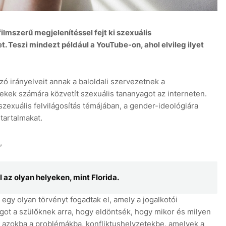
mszerű megjelenítéssel fejt ki szexuális
. Teszi mindezt például a YouTube-on, ahol elvileg ilyet
ó irányelveit annak a baloldali szervezetnek a
ekek számára közvetít szexuális tananyagot az interneten.
zexuális felvilágosítás témájában, a gender-ideológiára
tartalmakat.
,
l az olyan helyeken, mint Florida.
gy olyan törvényt fogadtak el, amely a jogalkotói
ogot a szülőknek arra, hogy eldöntsék, hogy mikor és milyen
 azokba a problémákba, konfliktushelyzetekbe, amelyek a