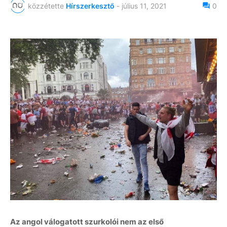
közzétette
Hírszerkesztő
-
július 11, 2021
0
Az angol válogatott szurkolói nem az első