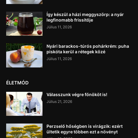
Így készül a házi meggyszörp: a nyár
legfinomabb frissítője
Július 11, 2026
Nyári barackos-túrós pohárkrém: puha
piskóta kerül a rétegek közé
Július 11, 2026
ÉLETMÓD
Válasszunk végre főnököt is!
Július 21, 2026
Perzselő hőségben is virágzik: ezért
ültetik egyre többen ezt a növényt