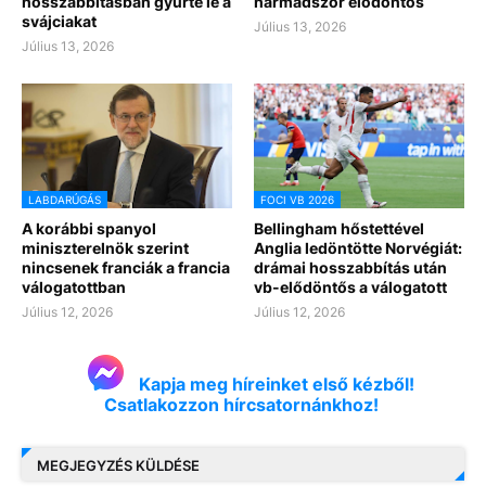
hosszabbításban gyűrte le a
harmadszor elődöntős
svájciakat
Július 13, 2026
Július 13, 2026
LABDARÚGÁS
FOCI VB 2026
A korábbi spanyol
Bellingham hőstettével
miniszterelnök szerint
Anglia ledöntötte Norvégiát:
nincsenek franciák a francia
drámai hosszabbítás után
válogatottban
vb-elődöntős a válogatott
Július 12, 2026
Július 12, 2026
Kapja meg híreinket első kézből!
Csatlakozzon hírcsatornánkhoz!
MEGJEGYZÉS KÜLDÉSE