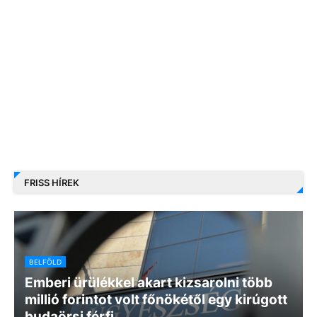
FRISS HÍREK
BELFÖLD
Emberi ürülékkel akart kizsarolni több
millió forintot volt főnökétől egy kirúgott
budaörsi férfi