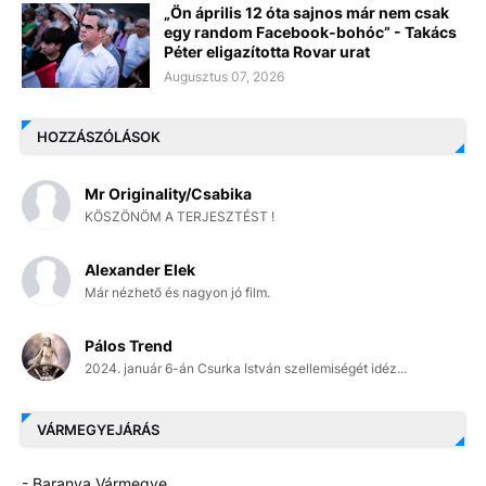
„Ön április 12 óta sajnos már nem csak
egy random Facebook-bohóc” - Takács
Péter eligazította Rovar urat
Augusztus 07, 2026
HOZZÁSZÓLÁSOK
Mr Originality/Csabika
KÖSZÖNÖM A TERJESZTÉST !
Alexander Elek
Már nézhető és nagyon jó film.
Pálos Trend
2024. január 6-án Csurka István szellemiségét idéz...
VÁRMEGYEJÁRÁS
- Baranya Vármegye