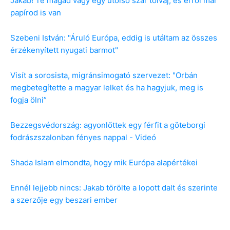
Jakab! Te magad vagy egy utolsó szar tolvaj, és erről már
papírod is van
Szebeni István: "Áruló Európa, eddig is utáltam az összes
érzékenyített nyugati barmot"
Visít a sorosista, migránsimogató szervezet: "Orbán
megbetegítette a magyar lelket és ha hagyjuk, meg is
fogja ölni”
Bezzegsvédország: agyonlőttek egy férfit a göteborgi
fodrászszalonban fényes nappal - Videó
Shada Islam elmondta, hogy mik Európa alapértékei
Ennél lejjebb nincs: Jakab törölte a lopott dalt és szerinte
a szerzője egy beszari ember