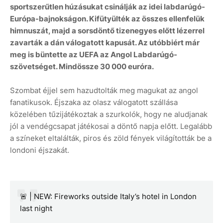
sportszerűtlen húzásukat csinálják az idei labdarúgó-
Európa-bajnokságon. Kifütyülték az összes ellenfelük
himnuszát, majd a sorsdöntő tizenegyes előtt lézerrel
zavarták a dán válogatott kapusát. Az utóbbiért már
meg is büntette az UEFA az Angol Labdarúgó-
szövetséget. Mindössze 30 000 euróra.
Szombat éjjel sem hazudtolták meg magukat az angol
fanatikusok. Éjszaka az olasz válogatott szállása
közelében tűzijátékoztak a szurkolók, hogy ne aludjanak
jól a vendégcsapat játékosai a döntő napja előtt. Legalább
a színeket eltalálták, piros és zöld fények világították be a
londoni éjszakát.
🚨 | NEW: Fireworks outside Italy’s hotel in London
last night