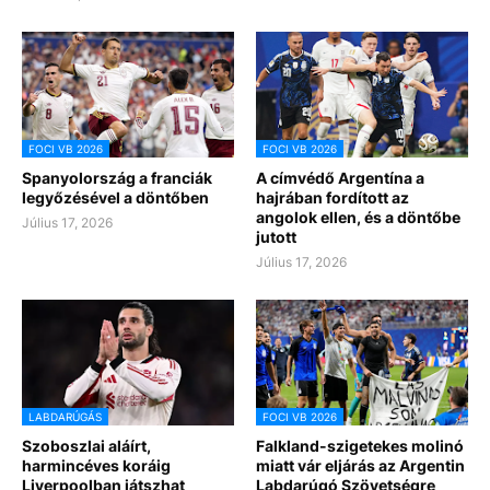
FOCI VB 2026
FOCI VB 2026
Spanyolország a franciák
A címvédő Argentína a
legyőzésével a döntőben
hajrában fordított az
angolok ellen, és a döntőbe
Július 17, 2026
jutott
Július 17, 2026
LABDARÚGÁS
FOCI VB 2026
Szoboszlai aláírt,
Falkland-szigetekes molinó
harmincéves koráig
miatt vár eljárás az Argentin
Liverpoolban játszhat
Labdarúgó Szövetségre