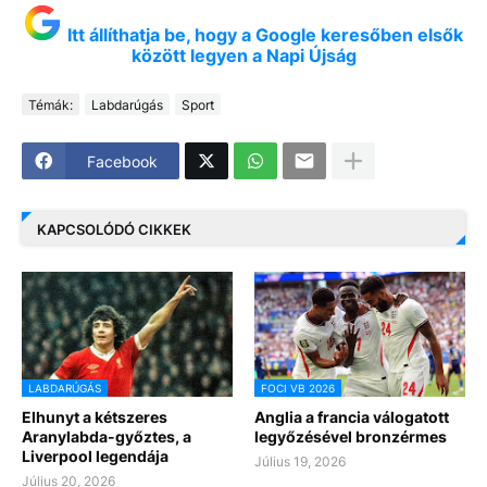
Itt állíthatja be, hogy a Google keresőben elsők
között legyen a Napi Újság
Témák:
Labdarúgás
Sport
Facebook
KAPCSOLÓDÓ CIKKEK
LABDARÚGÁS
FOCI VB 2026
Elhunyt a kétszeres
Anglia a francia válogatott
Aranylabda-győztes, a
legyőzésével bronzérmes
Liverpool legendája
Július 19, 2026
Július 20, 2026