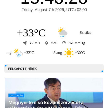
+33°C
Szitálás
3.7 m/s
35%
761
mmHg
+32°C
8 aug
+30°C
9 aug
FELKAPOTT HÍREK
GAZDASÁG
Megnyerte első közbeszerzését a