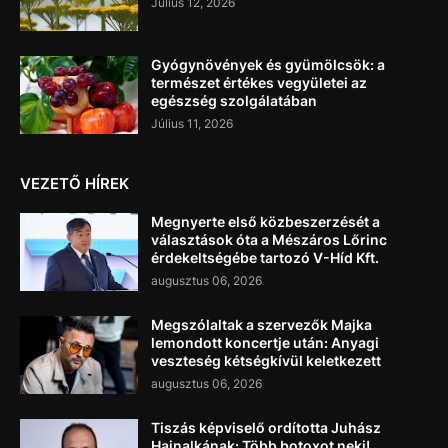
Július 12, 2026
Gyógynövények és gyümölcsök: a
természet értékes vegyületei az
egészség szolgálatában
Július 11, 2026
VEZETŐ HÍREK
Megnyerte első közbeszerzését a
választások óta a Mészáros Lőrinc
érdekeltségébe tartozó V-Híd Kft.
augusztus 06, 2026
Megszólaltak a szervezők Majka
lemondott koncertje után: Anyagi
veszteség kétségkívül keletkezett
augusztus 06, 2026
Tiszás képviselő ordította Juhász
Hajnalkának: Több botoxot neki!