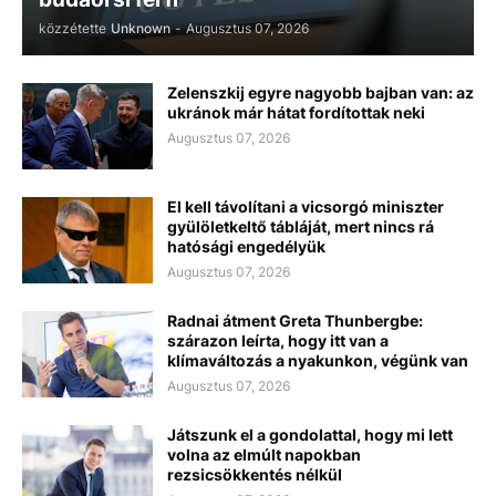
közzétette
Unknown
-
Augusztus 07, 2026
Zelenszkij egyre nagyobb bajban van: az
ukránok már hátat fordítottak neki
Augusztus 07, 2026
El kell távolítani a vicsorgó miniszter
gyülöletkeltő tábláját, mert nincs rá
hatósági engedélyük
Augusztus 07, 2026
Radnai átment Greta Thunbergbe:
szárazon leírta, hogy itt van a
klímaváltozás a nyakunkon, végünk van
Augusztus 07, 2026
Játszunk el a gondolattal, hogy mi lett
volna az elmúlt napokban
rezsicsökkentés nélkül