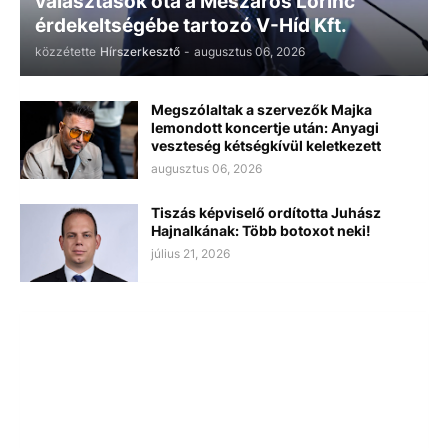
választások óta a Mészáros Lőrinc
érdekeltségébe tartozó V-Híd Kft.
közzétette
Hírszerkesztő
-
augusztus 06, 2026
Megszólaltak a szervezők Majka
lemondott koncertje után: Anyagi
veszteség kétségkívül keletkezett
augusztus 06, 2026
Tiszás képviselő ordította Juhász
Hajnalkának: Több botoxot neki!
július 21, 2026