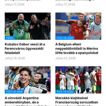
Július 17, 2026
Július 17, 2026
FRADI
FOCI VB 2026
Kubatov Gábor veszi át a
A Belgium elleni
Ferencváros ügyvezetői
negyeddöntőből is Merino
feladatait
lőtte tovább a spanyolokat
Július 14, 2026
Július 13, 2026
FOCI VB 2026
FOCI VB 2026
A címvédő Argentína
Marokkó kiejtésével
emberelőnyben, de a
Franciaország sorozatban