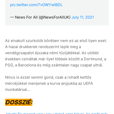
pic.twitter.com/7vOWYwlBDL
— News For All (@NewsForAllUK)
July 11, 2021
Az elvakult szurkolók körében nem ez az első ilyen eset.
A hazai drukkerek rendszerint lepik meg a
vendégcsapatot éjszaka némi tűzijátékkal. Az utóbbi
években csináltak már ilyet többek között a Dortmund, a
PSG, a Barcelona és még számtalan nagy csapat ultrái.
Nincs is ezzel semmi gond, csak a rohadt kettős
mércéjükkel menjenek a kurva anyjukba az UEFA
munkatársai...
DOSSZIÉ: