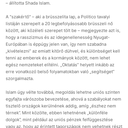
– állította Shada Islam.
A "szakértő" – aki a brüsszelita lap, a Politico tavalyi
listáján szerepelt a 20 legbefolyásosabb brüsszeli nő
között, aki közéleti szerepet tölt be – megjegyezte azt is,
hogy a rasszizmus és az idegenellenesség Nyugat-
Európában is éppúgy jelen van, így nem szabadna
„kivételezni” az emiatt kitörő dühvel, és különbséget kell
tenni az emberek és a kormányok között, nem lehet
egész nemzeteket elítélni. „Oktatás” helyett inkább az
erre vonatkozó belső folyamatokban való „segítséget”
szorgalmazta.
Islam úgy vélte továbbá, megoldás lehetne uniós szinten
egyfajta várószoba bevezetése, ahová a szabályokat nem
tisztelő országok kerülnének addig, amíg „észhez nem
térnek”. Mint közölte, ebben lehetnének „különféle
dolgok”, mint például az uniós pénzek felfüggesztése
vagy az, hogy az érintett tagországok nem vehetnek részt