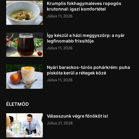
Krumplis fokhagymaleves ropogós
krutonnal: igazi komfortétel
Július 11, 2026
Így készül a házi meggyszörp: a nyár
legfinomabb frissítője
Július 11, 2026
Nyári barackos-túrós pohárkrém: puha
piskóta kerül a rétegek közé
Július 11, 2026
ÉLETMÓD
Válasszunk végre főnököt is!
Július 21, 2026