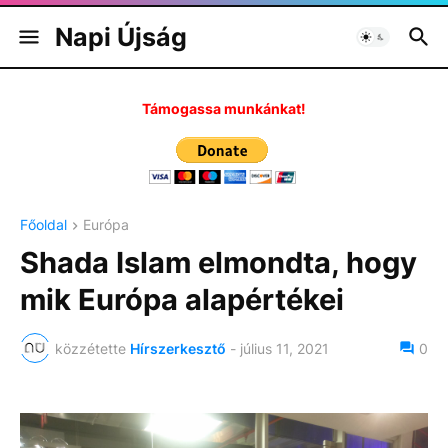
Napi Újság
Támogassa munkánkat!
Főoldal
Európa
Shada Islam elmondta, hogy
mik Európa alapértékei
közzétette
Hírszerkesztő
-
július 11, 2021
0