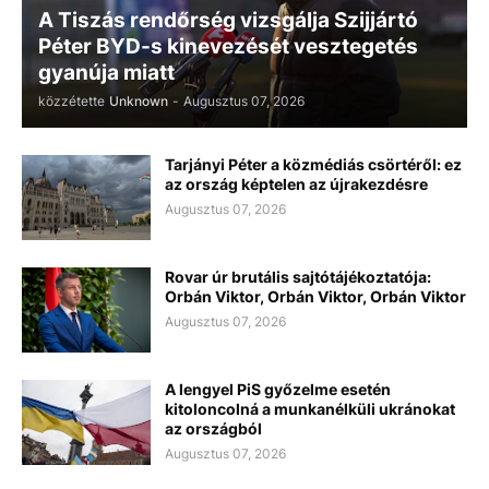
A Tiszás rendőrség vizsgálja Szijjártó
Péter BYD-s kinevezését vesztegetés
gyanúja miatt
közzétette
Unknown
-
Augusztus 07, 2026
Tarjányi Péter a közmédiás csörtéről: ez
az ország képtelen az újrakezdésre
Augusztus 07, 2026
Rovar úr brutális sajtótájékoztatója:
Orbán Viktor, Orbán Viktor, Orbán Viktor
Augusztus 07, 2026
A lengyel PiS győzelme esetén
kitoloncolná a munkanélküli ukránokat
az országból
Augusztus 07, 2026