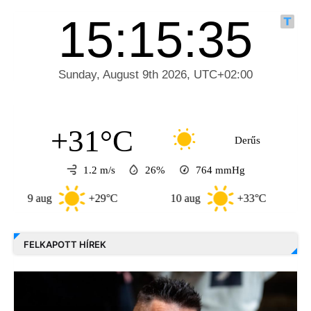
+31°C
Derűs
1.2 m/s
26%
764
mmHg
 aug
+29°C
10 aug
+33°C
11 au
FELKAPOTT HÍREK