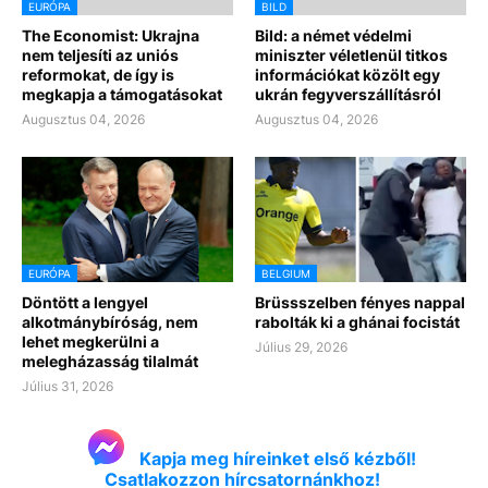
EURÓPA
BILD
The Economist: Ukrajna
Bild: a német védelmi
nem teljesíti az uniós
miniszter véletlenül titkos
reformokat, de így is
információkat közölt egy
megkapja a támogatásokat
ukrán fegyverszállításról
Augusztus 04, 2026
Augusztus 04, 2026
EURÓPA
BELGIUM
Döntött a lengyel
Brüssszelben fényes nappal
alkotmánybíróság, nem
rabolták ki a ghánai focistát
lehet megkerülni a
Július 29, 2026
melegházasság tilalmát
Július 31, 2026
Kapja meg híreinket első kézből!
Csatlakozzon hírcsatornánkhoz!