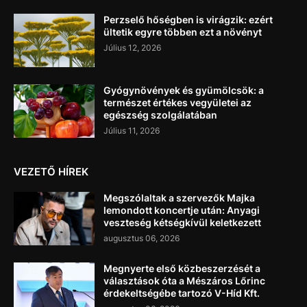
Perzselő hőségben is virágzik: ezért
ültetik egyre többen ezt a növényt
Július 12, 2026
Gyógynövények és gyümölcsök: a
természet értékes vegyületei az
egészség szolgálatában
Július 11, 2026
VEZETŐ HÍREK
Megszólaltak a szervezők Majka
lemondott koncertje után: Anyagi
veszteség kétségkívül keletkezett
augusztus 06, 2026
Megnyerte első közbeszerzését a
választások óta a Mészáros Lőrinc
érdekeltségébe tartozó V-Híd Kft.