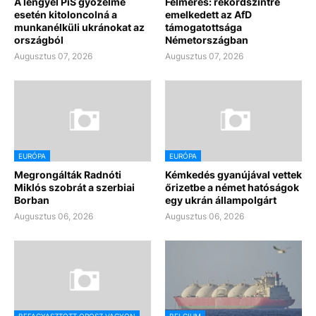
A lengyel PiS győzelme
Felmérés: rekordszintre
esetén kitoloncolná a
emelkedett az AfD
munkanélküli ukránokat az
támogatottsága
országból
Németországban
Augusztus 07, 2026
Augusztus 07, 2026
EURÓPA
EURÓPA
Megrongálták Radnóti
Kémkedés gyanújával vettek
Miklós szobrát a szerbiai
őrizetbe a német hatóságok
Borban
egy ukrán állampolgárt
Augusztus 06, 2026
Augusztus 06, 2026