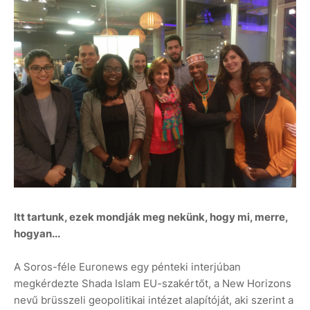
Itt tartunk, ezek mondják meg nekünk, hogy mi, merre,
hogyan...
A Soros-féle Euronews egy pénteki interjúban
megkérdezte Shada Islam EU-szakértőt, a New Horizons
nevű brüsszeli geopolitikai intézet alapítóját, aki szerint a