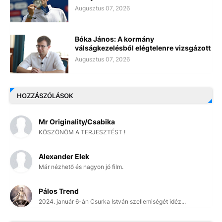
Augusztus 07, 2026
Bóka János: A kormány
válságkezelésből elégtelenre vizsgázott
Augusztus 07, 2026
HOZZÁSZÓLÁSOK
Mr Originality/Csabika
KÖSZÖNÖM A TERJESZTÉST !
Alexander Elek
Már nézhető és nagyon jó film.
Pálos Trend
2024. január 6-án Csurka István szellemiségét idéz...