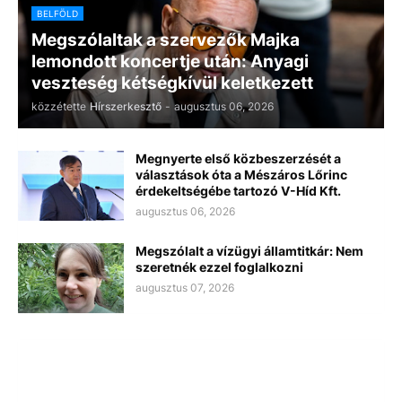
BELFÖLD
Megszólaltak a szervezők Majka
lemondott koncertje után: Anyagi
veszteség kétségkívül keletkezett
közzétette
Hírszerkesztő
-
augusztus 06, 2026
Megnyerte első közbeszerzését a
választások óta a Mészáros Lőrinc
érdekeltségébe tartozó V-Híd Kft.
augusztus 06, 2026
Megszólalt a vízügyi államtitkár: Nem
szeretnék ezzel foglalkozni
augusztus 07, 2026