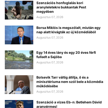
Szenzációs honfoglalás kori
aranyleletekre bukkantak Pest
megyében
Augusztus 07, 2026
Borsa Miklós is megszólalt, miután egy
nap alatt kivágták az új közmédiából
Augusztus 07, 2026
Egy 14 éves lány és egy 20 éves férfi
fulladt a Sajóba
Augusztus 07, 2026
Bolsevik Tarr váltig állítja, ő és a
minisztériuma nem szól bele a közmédia
működésébe
Augusztus 07, 2026
Szenzáció a vizes Eb-n: Betlehem Dávid
aranyérmes!