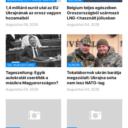
BEFAGYASZTOTT OROSZ VAGYON
BELGIUM
1,4 milliárd eurót utal az EU
Belgium teljes egészében
Ukrajnának az orosz vagyon
Oroszországból származó
hozamaiból
LNG-t használt júliusban
Augusztus 06, 2026
Augusztus 04, 2026
DIE TAGESZEITUNG
EURÓPA
Tageszeitung: Egyik
Tokatábornok ukrán barátja
autokratát cserélték a
megszólalt: Ukrajna soha
másikra Magyarországon?
nem lesz NATO-tag
Augusztus 04, 2026
Augusztus 04, 2026