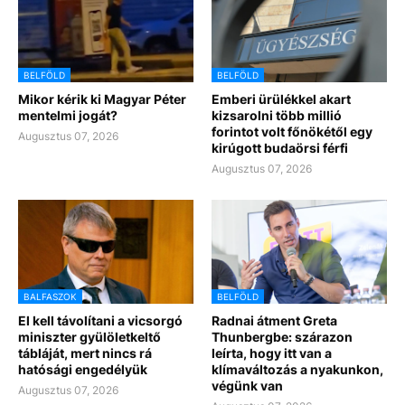
BELFÖLD
BELFÖLD
Mikor kérik ki Magyar Péter
Emberi ürülékkel akart
mentelmi jogát?
kizsarolni több millió
forintot volt főnökétől egy
Augusztus 07, 2026
kirúgott budaörsi férfi
Augusztus 07, 2026
BALFASZOK
BELFÖLD
El kell távolítani a vicsorgó
Radnai átment Greta
miniszter gyülöletkeltő
Thunbergbe: szárazon
tábláját, mert nincs rá
leírta, hogy itt van a
hatósági engedélyük
klímaváltozás a nyakunkon,
végünk van
Augusztus 07, 2026