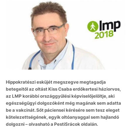
Hippokratészi esküjét megszegve megtagadja
betegeitől az oltást Kiss Csaba erdőkertesi háziorvos,
az LMP korábbi országgyűlési képviselőjelöltje, aki
egészségügyi dolgozóként még magának sem adatta
be a vakcinát. Sőt páciensei kérésére sem tesz eleget
kötelezettségének, egyik oltóanyaggal sem hajlandó
dolgozni – olvasható a PestiSrácok oldalán.