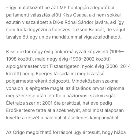
– így mutatkozott be az LMP honlapján a legutóbbi
parlamenti választás előtt Kiss Csaba, aki nem sokkal
ezután visszalépett a DK-s Rónai Sándor javára, aki így
sem tudta legyőzni a fideszes Tuzson Bencét, de végül
tavalyelőtt egy uniós mandátummal vigasztalódhatott.
Kiss doktor négy évig önkormányzati képviselő (1995–
1998 között), majd négy évig (1998–2002 között)
alpolgármester volt Tiszaszigeten, nyolc évig (2006–2014
között) pedig Eperjes társadalmi megbízatású
polgármestereként dolgozott. Mindeközben szakmai
vonalon is építgette magát: az általános orvosi diploma
megszerzése után letette a háziorvosi szakvizsgát.
Életrajza szerint 2001 óta praktizál, hat éve pedig
Erdőkertesre tette át a székhelyét, ahol most alaposan
kivette a részét a baloldal oltásellenes kampányából.
Az Origo megbízható forrásból úgy értesült, hogy hiába