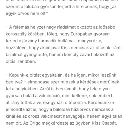
szerint a faluban gyorsan terjedt a híre annak, hogy „az
egyik orvos nem olt.”
– A felemás helyzet nagy riadalmat okozott az idősebb
korosztály körében, főleg, hogy Európában gyorsan
terjed a járvány harmadik hulláma – magyarázta,
hozzátéve, hogy akciójával Kiss nemcsak az oltások iránti
bizalmat gyengítette, hanem komoly zavart okozott az
oltási rendben.
– Kapunk-e oltást egyáltalán, és ha igen, mikor leszünk
beoltva? – elmondása szerint ezek a kérdések merülnek
fel a helyiekben. Arról is beszámolt, hogy fele olyan
gyorsan halad a vakcináció, mint kellene, sok embert
átirányítottak a veresegyházi oltópontra. Kérdésünkre
elmondta azt is, hogy a baloldali háziorvos nemcsak a
kínai és az orosz vakcinákat hanyagolja, hanem egyáltalán
nem olt. Az Origo megkérdezte az ügyben Kiss Csabát,