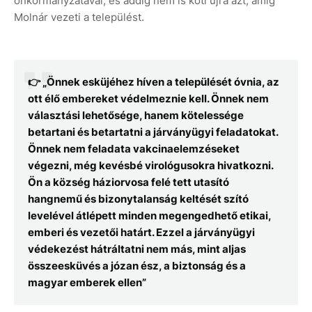
önkormányzatával, és addig nem is köti újra azt, amíg
Molnár vezeti a települést.
👉 „Önnek esküjéhez híven a települését óvnia, az
ott élő embereket védelmeznie kell. Önnek nem
választási lehetősége, hanem kötelessége
betartani és betartatni a járványügyi feladatokat.
Önnek nem feladata vakcinaelemzéseket
végezni, még kevésbé virológusokra hivatkozni.
Ön a község háziorvosa felé tett utasító
hangnemű és bizonytalanság keltését szító
levelével átlépett minden megengedhető etikai,
emberi és vezetői határt. Ezzel a járványügyi
védekezést hátráltatni nem más, mint aljas
összeesküvés a józan ész, a biztonság és a
magyar emberek ellen”