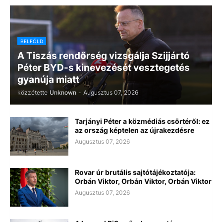
BELFÖLD
A Tiszás rendőrség vizsgálja Szijjártó
Péter BYD-s kinevezését vesztegetés
gyanúja miatt
közzétette
Unknown
-
Augusztus 07, 2026
Tarjányi Péter a közmédiás csörtéről: ez
az ország képtelen az újrakezdésre
Augusztus 07, 2026
Rovar úr brutális sajtótájékoztatója:
Orbán Viktor, Orbán Viktor, Orbán Viktor
Augusztus 07, 2026