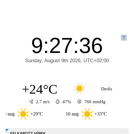
+24°C
Derűs
2.7 m/s
47%
766
mmHg
+29°C
10 aug
+33°C
11 aug
FELKAPOTT HÍREK