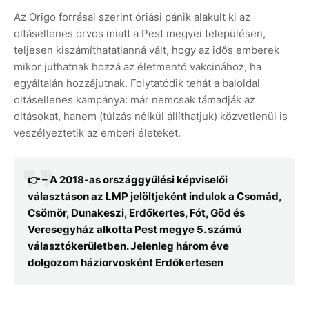
Az Origo forrásai szerint óriási pánik alakult ki az
oltásellenes orvos miatt a Pest megyei településen,
teljesen kiszámíthatatlanná vált, hogy az idős emberek
mikor juthatnak hozzá az életmentő vakcinához, ha
egyáltalán hozzájutnak. Folytatódik tehát a baloldal
oltásellenes kampánya: már nemcsak támadják az
oltásokat, hanem (túlzás nélkül állíthatjuk) közvetlenül is
veszélyeztetik az emberi életeket.
👉 – A 2018-as országgyűlési képviselői
választáson az LMP jelöltjeként indulok a Csomád,
Csömör, Dunakeszi, Erdőkertes, Fót, Göd és
Veresegyház alkotta Pest megye 5. számú
választókerületben. Jelenleg három éve
dolgozom háziorvosként Erdőkertesen