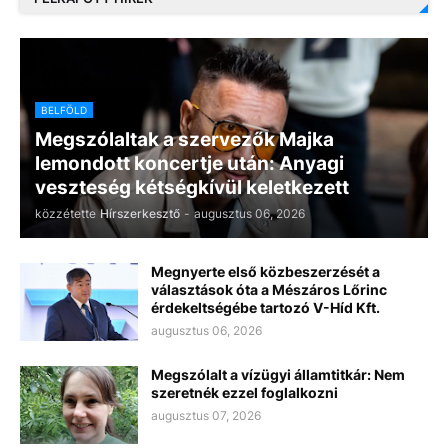
BELFÖLD
Megszólaltak a szervezők Majka
lemondott koncertje után: Anyagi
veszteség kétségkívül keletkezett
közzétette
Hírszerkesztő
-
augusztus 06, 2026
Megnyerte első közbeszerzését a
választások óta a Mészáros Lőrinc
érdekeltségébe tartozó V-Híd Kft.
augusztus 06, 2026
Megszólalt a vízügyi államtitkár: Nem
szeretnék ezzel foglalkozni
augusztus 07, 2026