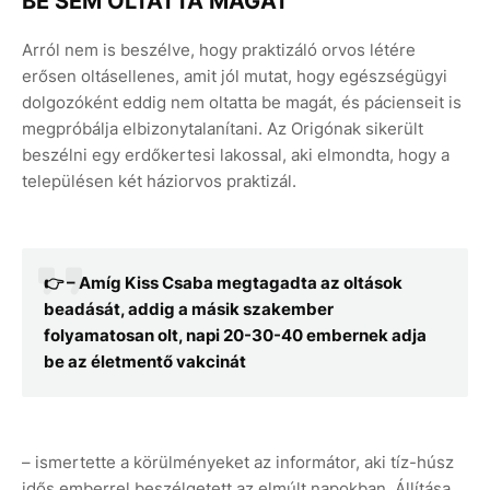
BE SEM OLTATTA MAGÁT
Arról nem is beszélve, hogy praktizáló orvos létére
erősen oltásellenes, amit jól mutat, hogy egészségügyi
dolgozóként eddig nem oltatta be magát, és pácienseit is
megpróbálja elbizonytalanítani. Az Origónak sikerült
beszélni egy erdőkertesi lakossal, aki elmondta, hogy a
településen két háziorvos praktizál.
👉 – Amíg Kiss Csaba megtagadta az oltások
beadását, addig a másik szakember
folyamatosan olt, napi 20-30-40 embernek adja
be az életmentő vakcinát
– ismertette a körülményeket az informátor, aki tíz-húsz
idős emberrel beszélgetett az elmúlt napokban. Állítása