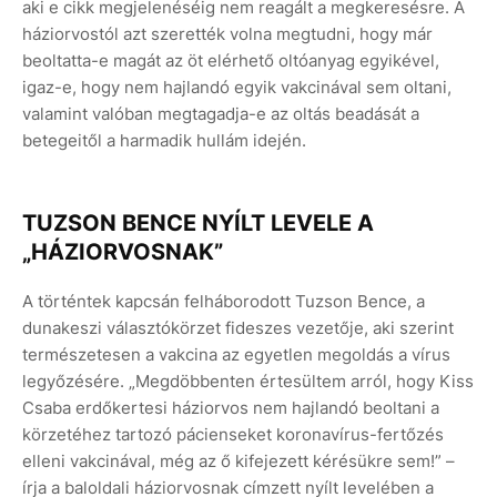
aki e cikk megjelenéséig nem reagált a megkeresésre. A
háziorvostól azt szerették volna megtudni, hogy már
beoltatta-e magát az öt elérhető oltóanyag egyikével,
igaz-e, hogy nem hajlandó egyik vakcinával sem oltani,
valamint valóban megtagadja-e az oltás beadását a
betegeitől a harmadik hullám idején.
TUZSON BENCE NYÍLT LEVELE A
„HÁZIORVOSNAK”
A történtek kapcsán felháborodott Tuzson Bence, a
dunakeszi választókörzet fideszes vezetője, aki szerint
természetesen a vakcina az egyetlen megoldás a vírus
legyőzésére. „Megdöbbenten értesültem arról, hogy Kiss
Csaba erdőkertesi háziorvos nem hajlandó beoltani a
körzetéhez tartozó pácienseket koronavírus-fertőzés
elleni vakcinával, még az ő kifejezett kérésükre sem!” –
írja a baloldali háziorvosnak címzett nyílt levelében a