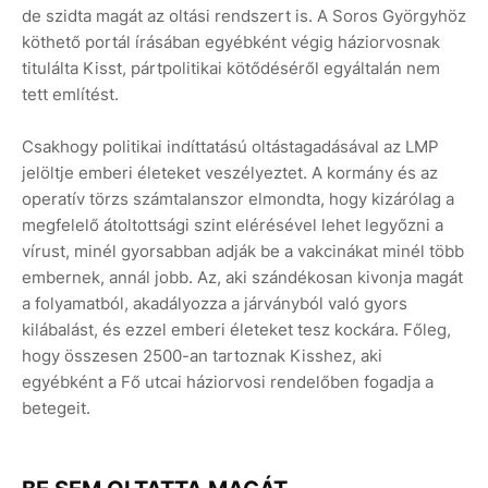
de szidta magát az oltási rendszert is. A Soros Györgyhöz
köthető portál írásában egyébként végig háziorvosnak
titulálta Kisst, pártpolitikai kötődéséről egyáltalán nem
tett említést.
Csakhogy politikai indíttatású oltástagadásával az LMP
jelöltje emberi életeket veszélyeztet. A kormány és az
operatív törzs számtalanszor elmondta, hogy kizárólag a
megfelelő átoltottsági szint elérésével lehet legyőzni a
vírust, minél gyorsabban adják be a vakcinákat minél több
embernek, annál jobb. Az, aki szándékosan kivonja magát
a folyamatból, akadályozza a járványból való gyors
kilábalást, és ezzel emberi életeket tesz kockára. Főleg,
hogy összesen 2500-an tartoznak Kisshez, aki
egyébként a Fő utcai háziorvosi rendelőben fogadja a
betegeit.