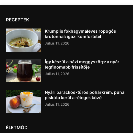
RECEPTEK
Krumplis fokhagymaleves ropogós
krutonnal: igazi komfortétel
Július 11, 2026
Így készül a házi meggyszörp: a nyár
legfinomabb frissítője
Július 11, 2026
Nyári barackos-túrós pohárkrém: puha
piskóta kerül a rétegek közé
Július 11, 2026
ÉLETMÓD