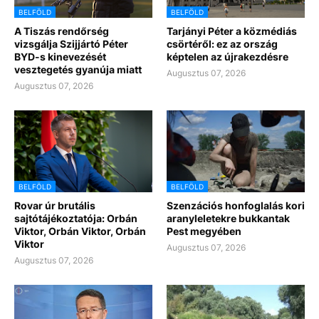
BELFÖLD
BELFÖLD
A Tiszás rendőrség
Tarjányi Péter a közmédiás
vizsgálja Szijjártó Péter
csörtéről: ez az ország
BYD-s kinevezését
képtelen az újrakezdésre
vesztegetés gyanúja miatt
Augusztus 07, 2026
Augusztus 07, 2026
BELFÖLD
BELFÖLD
Rovar úr brutális
Szenzációs honfoglalás kori
sajtótájékoztatója: Orbán
aranyleletekre bukkantak
Viktor, Orbán Viktor, Orbán
Pest megyében
Viktor
Augusztus 07, 2026
Augusztus 07, 2026