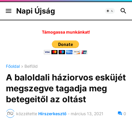
Napi Újság
Támogassa munkánkat!
Főoldal
Belföld
A baloldali háziorvos esküjét
megszegve tagadja meg
betegeitől az oltást
közzétette
Hírszerkesztő
-
március 13, 2021
0