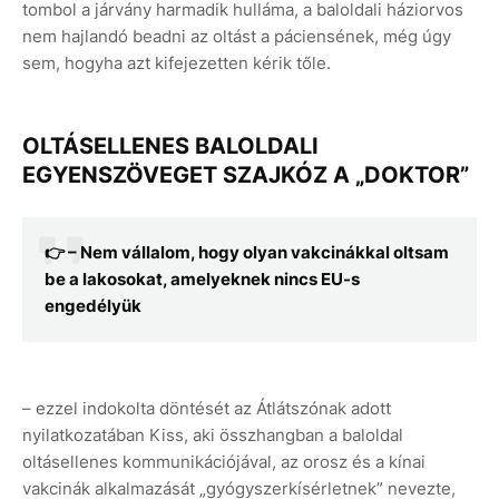
tombol a járvány harmadik hulláma, a baloldali háziorvos
nem hajlandó beadni az oltást a páciensének, még úgy
sem, hogyha azt kifejezetten kérik tőle.
OLTÁSELLENES BALOLDALI
EGYENSZÖVEGET SZAJKÓZ A „DOKTOR”
👉 – Nem vállalom, hogy olyan vakcinákkal oltsam
be a lakosokat, amelyeknek nincs EU-s
engedélyük
– ezzel indokolta döntését az Átlátszónak adott
nyilatkozatában Kiss, aki összhangban a baloldal
oltásellenes kommunikációjával, az orosz és a kínai
vakcinák alkalmazását „gyógyszerkísérletnek” nevezte,