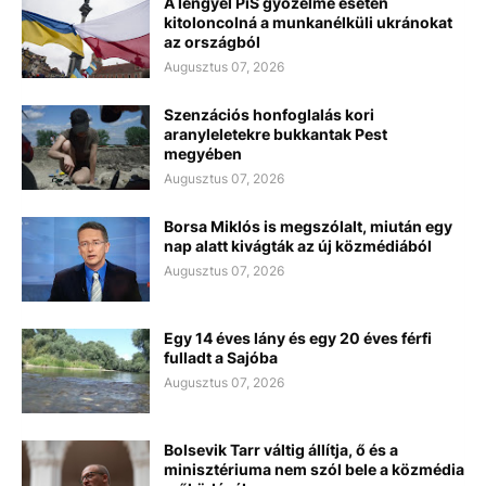
A lengyel PiS győzelme esetén
kitoloncolná a munkanélküli ukránokat
az országból
Augusztus 07, 2026
Szenzációs honfoglalás kori
aranyleletekre bukkantak Pest
megyében
Augusztus 07, 2026
Borsa Miklós is megszólalt, miután egy
nap alatt kivágták az új közmédiából
Augusztus 07, 2026
Egy 14 éves lány és egy 20 éves férfi
fulladt a Sajóba
Augusztus 07, 2026
Bolsevik Tarr váltig állítja, ő és a
minisztériuma nem szól bele a közmédia