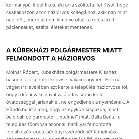
kormánypárti politikus, aki arra szólította fel Kisst, hogy
csatlakozzon azon háziorvos kollégáihoz, akik nap mint
nap időt, energiát nem kímélve oltják a regisztrált
pácienseket, ezáltal életeket mentenek.
A KÜBEKHÁZI POLGÁRMESTER MIATT
FELMONDOTT A HÁZIORVOS
Molnár Róbert, Kübekháza polgármestere Kisshez
hasonló álláspontot képvisel vakcinaügyben. Február
végén írt levelében azt kérte a település háziorvosaitól,
hogy a kínai vakcinával való oltás során kellő
óvatossággal járjanak el, ne engedjenek a nyomásnak. A
Híradó.hu írta meg, hogy az egykori kisgazda, most
baloldali polgármester „intelmei” miatt Balla Beáta, a
település főorvosa azonnali hatállyal felbontotta
foglalkozás-egészségügyi szerződését Kübekháza