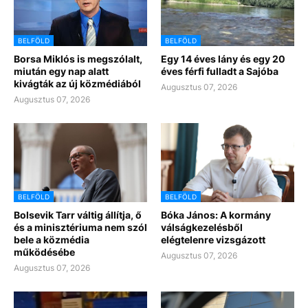
BELFÖLD
BELFÖLD
Borsa Miklós is megszólalt,
Egy 14 éves lány és egy 20
miután egy nap alatt
éves férfi fulladt a Sajóba
kivágták az új közmédiából
Augusztus 07, 2026
Augusztus 07, 2026
BELFÖLD
BELFÖLD
Bolsevik Tarr váltig állítja, ő
Bóka János: A kormány
és a minisztériuma nem szól
válságkezelésből
bele a közmédia
elégtelenre vizsgázott
működésébe
Augusztus 07, 2026
Augusztus 07, 2026