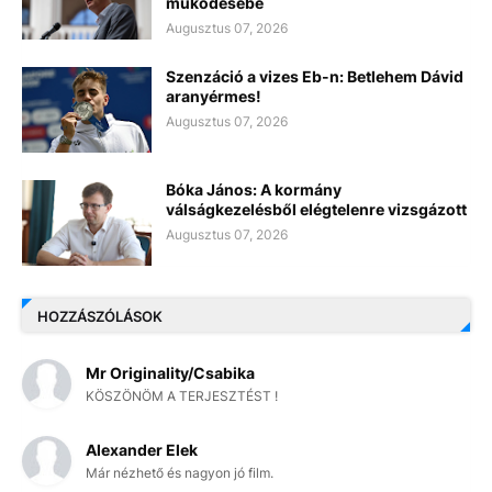
működésébe
Augusztus 07, 2026
Szenzáció a vizes Eb-n: Betlehem Dávid
aranyérmes!
Augusztus 07, 2026
Bóka János: A kormány
válságkezelésből elégtelenre vizsgázott
Augusztus 07, 2026
HOZZÁSZÓLÁSOK
Mr Originality/Csabika
KÖSZÖNÖM A TERJESZTÉST !
Alexander Elek
Már nézhető és nagyon jó film.