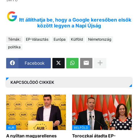
Itt állíthatja be, hogy a Google keresőben elsők
között legyen a Napi Újság
Témák:
EP-Választás
Európa
Külföld
Németország
politika
Facebook
KAPCSOLÓDÓ CIKKEK
AUR
BELFÖLD
A nyíltan magyarellenes
Toroczkai átadta EP-