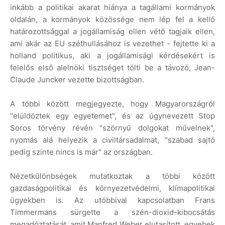
inkább a politikai akarat hiánya a tagállami kormányok
oldalán, a kormányok közössége nem lép fel a kellő
határozottsággal a jogállamiság ellen vétő tagjaik ellen,
ami akár az EU széthullásához is vezethet - fejtette ki a
holland politikus, aki a jogállamisági kérdésekért is
felelős első alelnöki tisztséget tölti be a távozó, Jean-
Claude Juncker vezette bizottságban.
A többi között megjegyezte, hogy Magyarországról
"elüldöztek egy egyetemet", és az úgynevezett Stop
Soros törvény révén "szörnyű dolgokat művelnek",
nyomás alá helyezik a civiltársadalmat, "szabad sajtó
pedig szinte nincs is már" az országban.
Nézetkülönbségek mutatkoztak a többi között
gazdaságpolitikai és környezetvédelmi, klímapolitikai
ügyekben is. Az utóbbival kapcsolatban Frans
Timmermans sürgette a szén-dioxid-kibocsátás
megadóztatását, amit Manfred Weber elutasított, egyebek