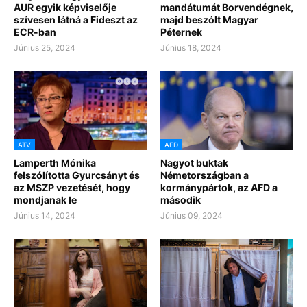
AUR egyik képviselője
mandátumát Borvendégnek,
szívesen látná a Fideszt az
majd beszólt Magyar
ECR-ban
Péternek
Június 25, 2024
Június 18, 2024
ATV
AFD
Lamperth Mónika
Nagyot buktak
felszólította Gyurcsányt és
Németországban a
az MSZP vezetését, hogy
kormánypártok, az AFD a
mondjanak le
második
Június 14, 2024
Június 09, 2024