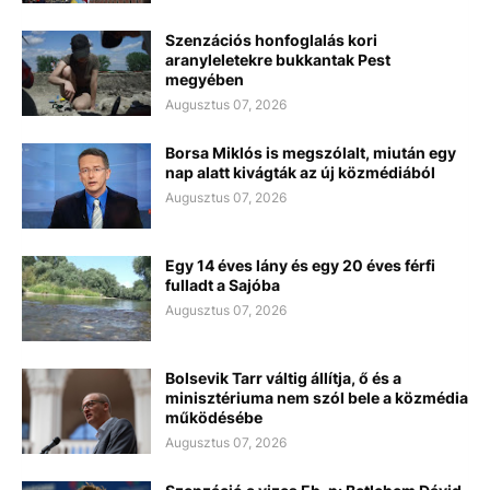
Szenzációs honfoglalás kori
aranyleletekre bukkantak Pest
megyében
Augusztus 07, 2026
Borsa Miklós is megszólalt, miután egy
nap alatt kivágták az új közmédiából
Augusztus 07, 2026
Egy 14 éves lány és egy 20 éves férfi
fulladt a Sajóba
Augusztus 07, 2026
Bolsevik Tarr váltig állítja, ő és a
minisztériuma nem szól bele a közmédia
működésébe
Augusztus 07, 2026