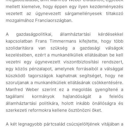
mellett kiemelve, hogy éppen egy ilyen kezdeményezés
vezetett az úgynevezett sárgamellényesek tiltakozó
mozgalmához Franciaországban.
A gazdaságpolitikai, államháztartási kérdésekkel
kapcsolatban Frans Timmermans kifejtette, hogy több
szolidaritásra van szükség a gazdasági válságok
kezelésében, ezért a munkanélküliek ellátásában be kell
vezetni egy úgynevezett viszontbiztosítási rendszert,
egy közös pénzalapot, amelynek forrásaiból a válsággal
küszködő tagországok kaphatnak segítséget, hogy ne
szoruljanak a munkanélküliek ellátásának csökkentésére.
Manfred Weber szerint ez a megoldás gyengítené a
tagállami kormányok hajlandóságát a felelős
államháztartási politikára, holott inkább önállóságra és
szerkezeti reformokra kellene ösztönözni őket.
A két legnagyobb pártcsalád csúcsjelöltjének vitájában a