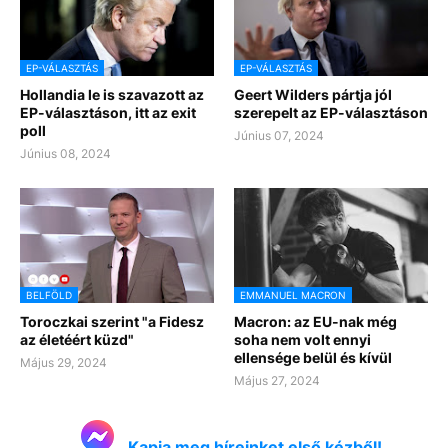
EP-VÁLASZTÁS
EP-VÁLASZTÁS
Hollandia le is szavazott az
Geert Wilders pártja jól
EP-választáson, itt az exit
szerepelt az EP-választáson
poll
Június 07, 2024
Június 08, 2024
BELFÖLD
EMMANUEL MACRON
Toroczkai szerint "a Fidesz
Macron: az EU-nak még
az életéért küzd"
soha nem volt ennyi
ellensége belül és kívül
Május 29, 2024
Május 27, 2024
Kapja meg híreinket első kézből!