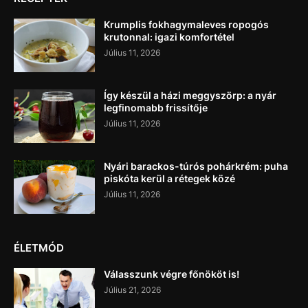
Krumplis fokhagymaleves ropogós
krutonnal: igazi komfortétel
Július 11, 2026
Így készül a házi meggyszörp: a nyár
legfinomabb frissítője
Július 11, 2026
Nyári barackos-túrós pohárkrém: puha
piskóta kerül a rétegek közé
Július 11, 2026
ÉLETMÓD
Válasszunk végre főnököt is!
Július 21, 2026