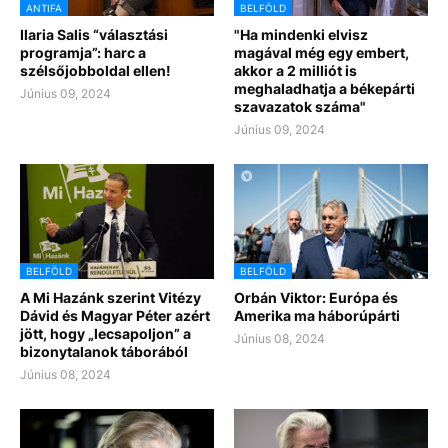
ANTIFA
BELFÖLD
Ilaria Salis “választási
"Ha mindenki elvisz
programja”: harc a
magával még egy embert,
szélsőjobboldal ellen!
akkor a 2 milliót is
meghaladhatja a békepárti
Június 09, 2024
szavazatok száma"
Június 09, 2024
BELFÖLD
BELFÖLD
A Mi Hazánk szerint Vitézy
Orbán Viktor: Európa és
Dávid és Magyar Péter azért
Amerika ma háborúpárti
jött, hogy „lecsapoljon” a
Június 08, 2024
bizonytalanok táborából
Június 08, 2024