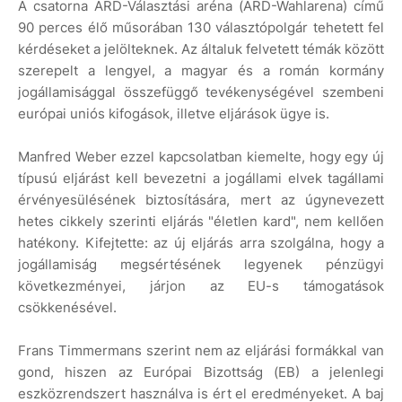
A csatorna ARD-Választási aréna (ARD-Wahlarena) című
90 perces élő műsorában 130 választópolgár tehetett fel
kérdéseket a jelölteknek. Az általuk felvetett témák között
szerepelt a lengyel, a magyar és a román kormány
jogállamisággal összefüggő tevékenységével szembeni
európai uniós kifogások, illetve eljárások ügye is.
Manfred Weber ezzel kapcsolatban kiemelte, hogy egy új
típusú eljárást kell bevezetni a jogállami elvek tagállami
érvényesülésének biztosítására, mert az úgynevezett
hetes cikkely szerinti eljárás "életlen kard", nem kellően
hatékony. Kifejtette: az új eljárás arra szolgálna, hogy a
jogállamiság megsértésének legyenek pénzügyi
következményei, járjon az EU-s támogatások
csökkenésével.
Frans Timmermans szerint nem az eljárási formákkal van
gond, hiszen az Európai Bizottság (EB) a jelenlegi
eszközrendszert használva is ért el eredményeket. A baj