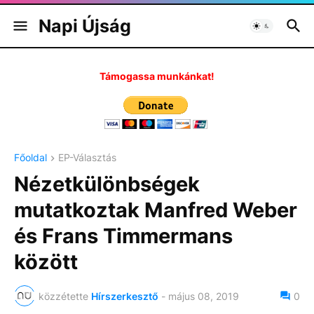
Napi Újság
Támogassa munkánkat!
Főoldal
EP-Választás
Nézetkülönbségek
mutatkoztak Manfred Weber
és Frans Timmermans
között
közzétette
Hírszerkesztő
-
május 08, 2019
0