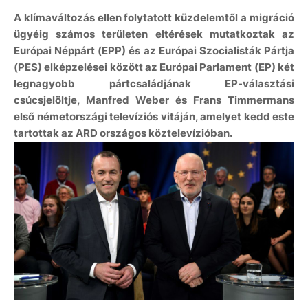
A klímaváltozás ellen folytatott küzdelemtől a migráció
ügyéig számos területen eltérések mutatkoztak az
Európai Néppárt (EPP) és az Európai Szocialisták Pártja
(PES) elképzelései között az Európai Parlament (EP) két
legnagyobb pártcsaládjának EP-választási
csúcsjelöltje, Manfred Weber és Frans Timmermans
első németországi televíziós vitáján, amelyet kedd este
tartottak az ARD országos köztelevízióban.