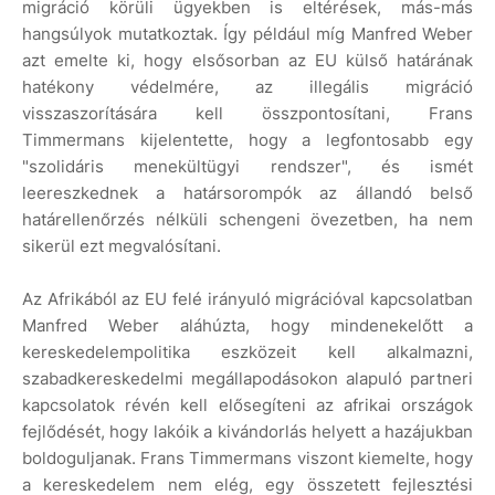
migráció körüli ügyekben is eltérések, más-más
hangsúlyok mutatkoztak. Így például míg Manfred Weber
azt emelte ki, hogy elsősorban az EU külső határának
hatékony védelmére, az illegális migráció
visszaszorítására kell összpontosítani, Frans
Timmermans kijelentette, hogy a legfontosabb egy
"szolidáris menekültügyi rendszer", és ismét
leereszkednek a határsorompók az állandó belső
határellenőrzés nélküli schengeni övezetben, ha nem
sikerül ezt megvalósítani.
Az Afrikából az EU felé irányuló migrációval kapcsolatban
Manfred Weber aláhúzta, hogy mindenekelőtt a
kereskedelempolitika eszközeit kell alkalmazni,
szabadkereskedelmi megállapodásokon alapuló partneri
kapcsolatok révén kell elősegíteni az afrikai országok
fejlődését, hogy lakóik a kivándorlás helyett a hazájukban
boldoguljanak. Frans Timmermans viszont kiemelte, hogy
a kereskedelem nem elég, egy összetett fejlesztési