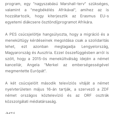
program, egy "nagyszabású Marshall-terv" szükséges,
valamint a "megbékélés Afrikával", amihez az is
hozzátartozik, hogy kiterjesztik az Erasmus EU-s
egyetemi diákcsere ösztöndíjprogramot Afrikára.
A PES csúcsjelöltje hangsúlyozta, hogy a migráció és a
menekültügy kérdéseinek megoldása csak a szolidaritás
lehet, ezt azonban megtagadja Lengyelország,
Magyarország és Ausztria. Ezzel összefüggésben arról is
szólt, hogy a 2015-ös menekültválság idején a német
kancellár, Angela "Merkel az emberségességével
megmentette Európát".
A két csúcsjelölt második televíziós vitáját a német
nyelvterületen május 16-án tartják, a szervező a ZDF
német országos köztelevízió és az ORF osztrák
közszolgálati médiatársaság.
(MTI)