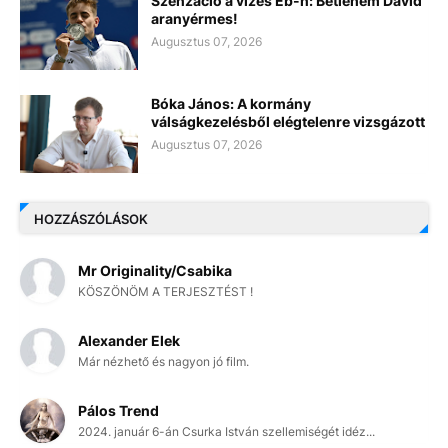
Szenzáció a vizes Eb-n: Betlehem Dávid
aranyérmes!
Augusztus 07, 2026
Bóka János: A kormány
válságkezelésből elégtelenre vizsgázott
Augusztus 07, 2026
HOZZÁSZÓLÁSOK
Mr Originality/Csabika
KÖSZÖNÖM A TERJESZTÉST !
Alexander Elek
Már nézhető és nagyon jó film.
Pálos Trend
2024. január 6-án Csurka István szellemiségét idéz...