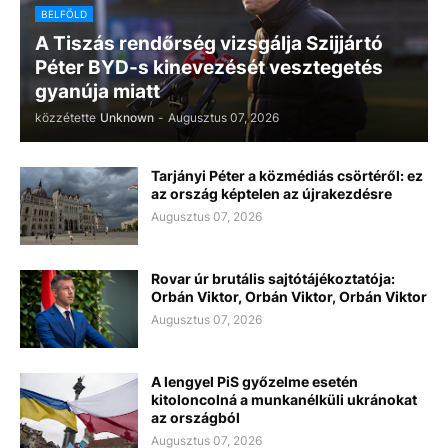
BELFÖLD
A Tiszás rendőrség vizsgálja Szijjártó
Péter BYD-s kinevezését vesztegetés
gyanúja miatt
közzétette
Unknown
-
Augusztus 07, 2026
Tarjányi Péter a közmédiás csörtéről: ez
az ország képtelen az újrakezdésre
Augusztus 07, 2026
Rovar úr brutális sajtótájékoztatója:
Orbán Viktor, Orbán Viktor, Orbán Viktor
Augusztus 07, 2026
A lengyel PiS győzelme esetén
kitoloncolná a munkanélküli ukránokat
az országból
Augusztus 07, 2026