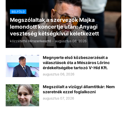
BELFÖLD
Megszólaltak a szervezők Majka
lemondott koncertje után: Anyagi
veszteség kétségkívül keletkezett
közzétette
Hírszerkesztő
-
augusztus 06, 2026
Megnyerte első közbeszerzését a
választások óta a Mészáros Lőrinc
érdekeltségébe tartozó V-Híd Kft.
augusztus 06, 2026
Megszólalt a vízügyi államtitkár: Nem
szeretnék ezzel foglalkozni
augusztus 07, 2026