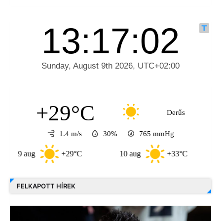
+29°C
Derűs
1.4 m/s
30%
765
mmHg
aug
+29°C
10 aug
+33°C
11 aug
FELKAPOTT HÍREK